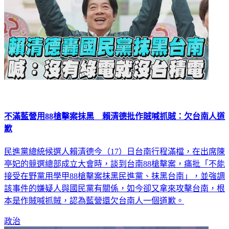
不滿藍營用88槍擊案抹黑 賴清德批作賊喊抓賊：欠台南人道
歉
民進黨總統候選人賴清德今（17）日台南行程滿檔，在出席陳
亭妃的競選總部成立大會時，談到台南88槍擊案，痛批「不能
接受在野黨用學甲88槍擊案抹黑民進黨、抹黑台南」，並強調
該事件的嫌疑人與國民黨有關係，如今卻又拿來攻擊台南，根
本是作賊喊抓賊，認為藍營還欠台南人一個道歉。
政治