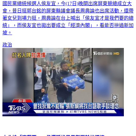
國民黨總統候選人侯友宜，今(17日)晚間出席屏東競總成立大
會，昔日挺郭台銘的屏東縣議會議長周典論也出席活動，還帶
著女兒到場力挺，周典論在台上喊出「侯友宜才是我們要的總
統」，而侯友宜也拋出要成立「經濟內閣」，看能否拚過新加
坡。
政治