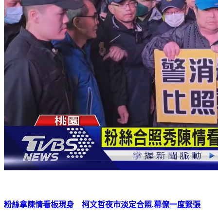
粉絲拿陳情看板現身 柯文哲夜市淡定合照.幕僚一度緊張