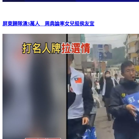
屏東歸隊湧3萬人 周典論率女兒挺侯友宜