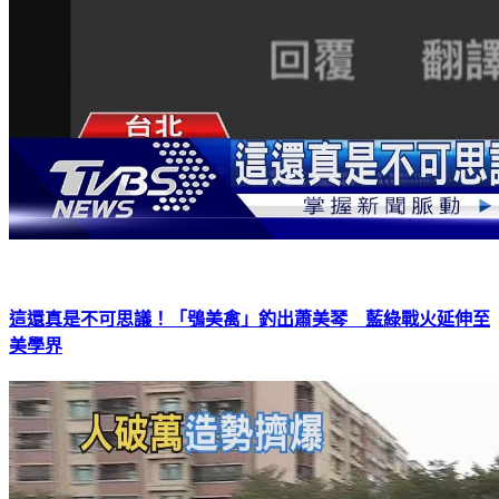
這還真是不可思議！「鴞美禽」釣出蕭美琴 藍綠戰火延伸至
美學界