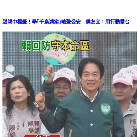
駁親中標籤！舉｢千島湖案｣嗆聲公安 侯友宜：用行動愛台