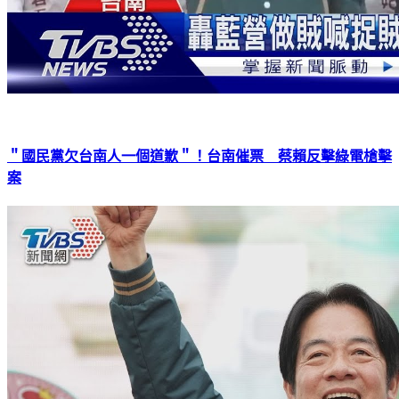
＂國民黨欠台南人一個道歉＂！台南催票 蔡賴反擊綠電槍擊
案