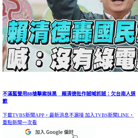
不滿藍營用88槍擊案抹黑 賴清德批作賊喊抓賊：欠台南人道
歉
下載TVBS新聞APP，最新消息不漏接
加入TVBS新聞LINE，
重點新聞一次看