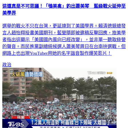
這還真是不可思議！「鴞美禽」釣出蕭美琴 藍綠戰火延伸至
美學界
選舉的戰火不只在台灣，更延燒到了美國學界。賴清德競總發
言人趙怡翔投書美國期刊，藍營隨即被邀稿反擊回應，旅美學
者指出這顯示「美國國內風向已經改變」，並非單一聽取綠營
的聲音。而民進黨副總統候選人蕭美琴周日在台南拚選戰，但
網路上也出現YouTuber用她的名字諧音製作爆笑影片！
政治