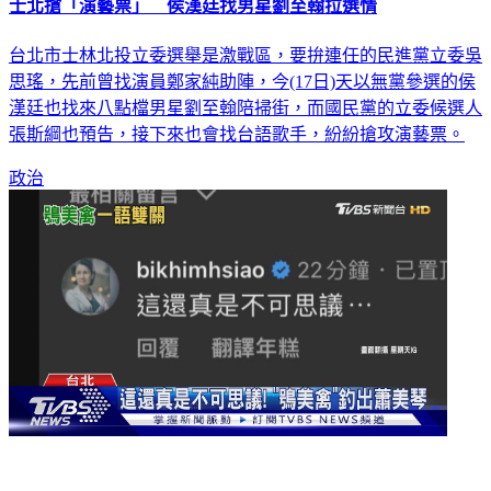
士北搶「演藝票」 侯漢廷找男星劉至翰拉選情
台北市士林北投立委選舉是激戰區，要拚連任的民進黨立委吳
思瑤，先前曾找演員鄭家純助陣，今(17日)天以無黨參選的侯
漢廷也找來八點檔男星劉至翰陪掃街，而國民黨的立委候選人
張斯綱也預告，接下來也會找台語歌手，紛紛搶攻演藝票。
政治