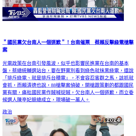
＂國民黨欠台南人一個道歉＂！台南催票 蔡賴反擊綠電槍擊
案
光電政策在台南引發風波，似乎也影響民進黨在台南的基本
盤，蔡總統輔選站台，要在野黨別看到綠色就抹黑綠電，還說
「排斥綠電、就是排斥台積電」，不會容忍害群之馬，該抓就
會抓，而賴清德也說，88槍擊案偵破，開槍跟策劃的都跟國民
黨有關，痛批國民黨作賊喊捉賊，欠台南人一個道歉，而立委
候選人陳亭妃競總成立，現場破一萬人。
政治