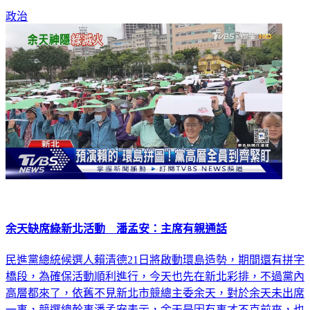
政治
余天缺席綠新北活動 潘孟安：主席有親通話
民進黨總統候選人賴清德21日將啟動環島造勢，期間還有拼字
橋段，為確保活動順利進行，今天也先在新北彩排，不過黨內
高層都來了，依舊不見新北市競總主委余天，對於余天未出席
一事，競選總幹事潘孟安表示，余天是因有事才不克前來，也