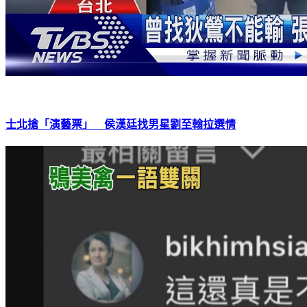
士北搶「演藝票」 侯漢廷找男星劉至翰拉選情