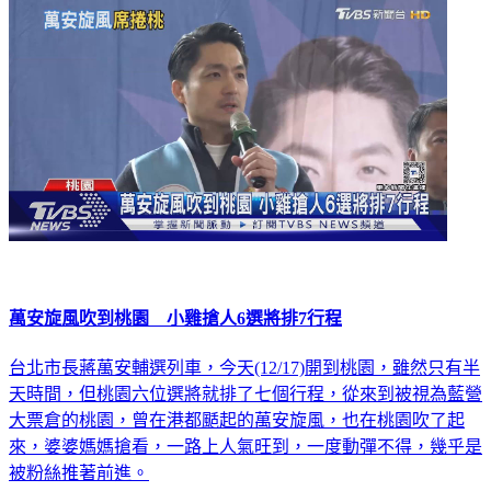
萬安旋風吹到桃園 小雞搶人6選將排7行程
台北市長蔣萬安輔選列車，今天(12/17)開到桃園，雖然只有半
天時間，但桃園六位選將就排了七個行程，從來到被視為藍營
大票倉的桃園，曾在港都颳起的萬安旋風，也在桃園吹了起
來，婆婆媽媽搶看，一路上人氣旺到，一度動彈不得，幾乎是
被粉絲推著前進。