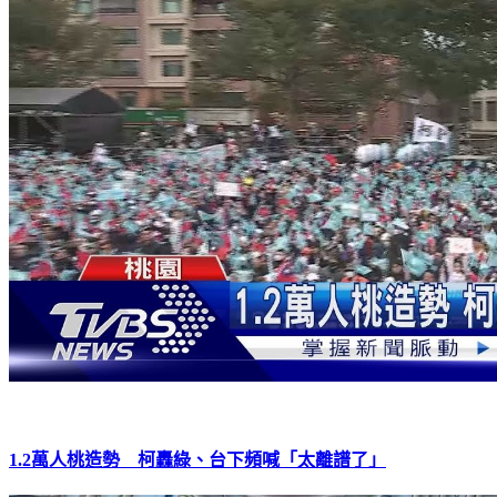
1.2萬人桃造勢 柯轟綠、台下頻喊「太離譜了」