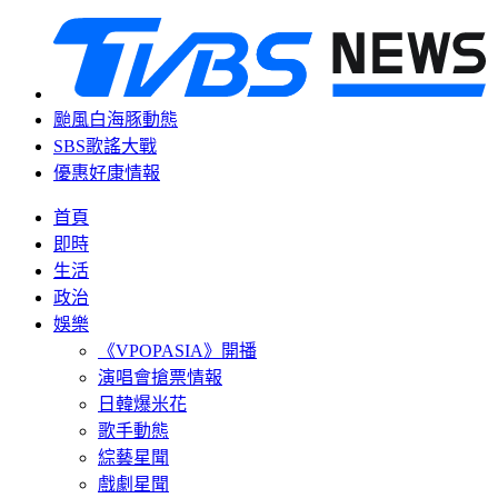
颱風白海豚動態
SBS歌謠大戰
優惠好康情報
首頁
即時
生活
政治
娛樂
《VPOPASIA》開播
演唱會搶票情報
日韓爆米花
歌手動態
綜藝星聞
戲劇星聞