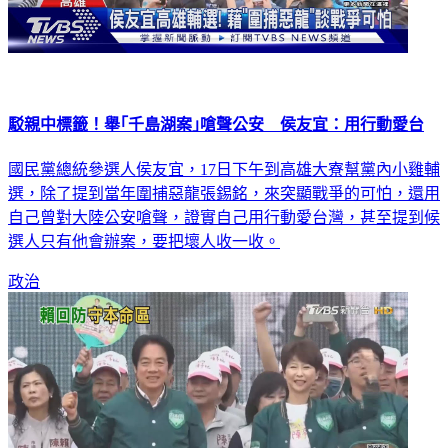
駁親中標籤！舉｢千島湖案｣嗆聲公安 侯友宜：用行動愛台
國民黨總統參選人侯友宜，17日下午到高雄大寮幫黨內小雞輔
選，除了提到當年圍捕惡龍張錫銘，來突顯戰爭的可怕，還用
自己曾對大陸公安嗆聲，證實自己用行動愛台灣，甚至提到候
選人只有他會辦案，要把壞人收一收。
政治