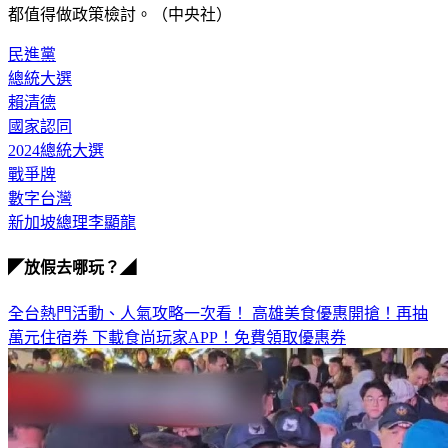
都值得做政策檢討。（中央社）
民進黨
總統大選
賴清德
國家認同
2024總統大選
戰爭牌
數字台灣
新加坡總理李顯龍
◤放假去哪玩？◢
全台熱門活動、人氣攻略一次看！
高雄美食優惠開搶！再抽
萬元住宿券
下載食尚玩家APP！免費領取優惠券