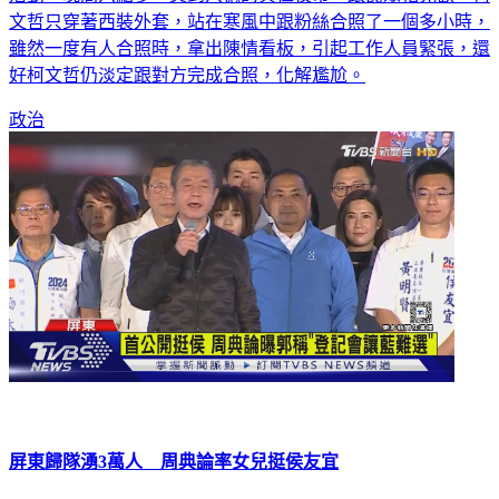
文哲只穿著西裝外套，站在寒風中跟粉絲合照了一個多小時，
雖然一度有人合照時，拿出陳情看板，引起工作人員緊張，還
好柯文哲仍淡定跟對方完成合照，化解尷尬。
政治
屏東歸隊湧3萬人 周典論率女兒挺侯友宜