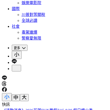
娛樂電影院
國際
川普對等關稅
全球必讀
社會
毒駕連爆
警察愛無限
更多
快訊