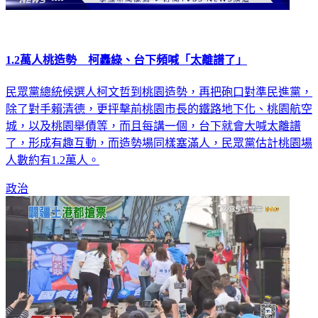
1.2萬人桃造勢 柯轟綠、台下頻喊「太離譜了」
民眾黨總統候選人柯文哲到桃園造勢，再把砲口對準民進黨，
除了對手賴清德，更抨擊前桃園市長的鐵路地下化、桃園航空
城，以及桃園舉債等，而且每講一個，台下就會大喊太離譜
了，形成有趣互動，而造勢場同樣塞滿人，民眾黨估計桃園場
人數約有1.2萬人。
政治