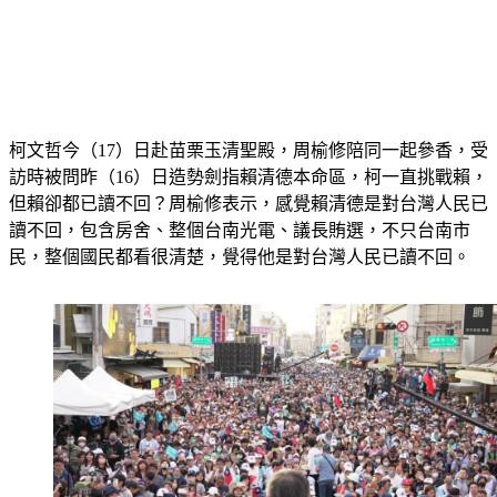
柯文哲今（17）日赴苗栗玉清聖殿，周榆修陪同一起參香，受
訪時被問昨（16）日造勢劍指賴清德本命區，柯一直挑戰賴，
但賴卻都已讀不回？周榆修表示，感覺賴清德是對台灣人民已
讀不回，包含房舍、整個台南光電、議長賄選，不只台南市
民，整個國民都看很清楚，覺得他是對台灣人民已讀不回。