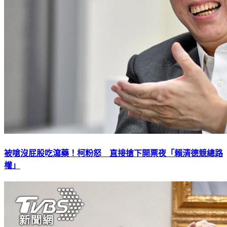
被嗆沒屁股吃瀉藥！柯粉怒 直接搶下開票夜「賴清德競總路
權」