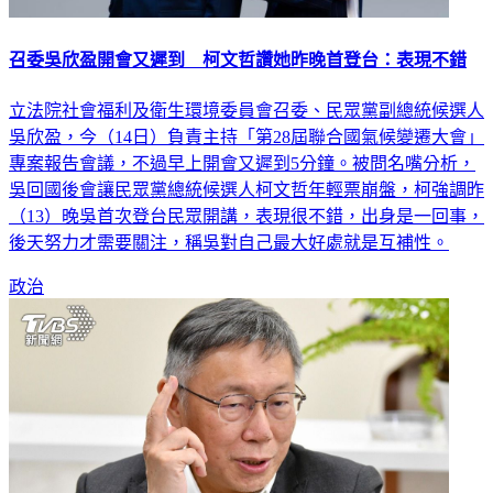
召委吳欣盈開會又遲到 柯文哲讚她昨晚首登台：表現不錯
立法院社會福利及衛生環境委員會召委、民眾黨副總統候選人
吳欣盈，今（14日）負責主持「第28屆聯合國氣候變遷大會」
專案報告會議，不過早上開會又遲到5分鐘。被問名嘴分析，
吳回國後會讓民眾黨總統候選人柯文哲年輕票崩盤，柯強調昨
（13）晚吳首次登台民眾開講，表現很不錯，出身是一回事，
後天努力才需要關注，稱吳對自己最大好處就是互補性。
政治