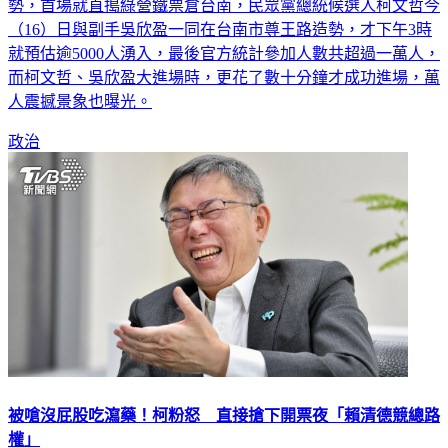
勢，首場就直搗綠營鐵票倉台南，民眾黨總統候選人柯文哲今
（16）日與副手吳欣盈一同在台南市尊王路造勢，才下午3時
就預估逾5000人湧入，最後官方統計參加人數共超過一萬人，
而柯文哲、吳欣盈大進場時，更花了數十分鐘才成功進場，萬
人震撼景象也曝光。
政治
被嗆沒屁股吃瀉藥！柯粉怒 直接搶下開票夜「賴清德競總路
權」