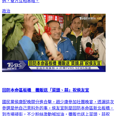
遇，雙方互相寒暄。
政治
回防本命區板橋 攤販送「菜頭、蒜」祝侯友宜
國民黨侯康配晚間分進合擊，趙少康參加社團晚宴，透漏這次
參選是他自己意料外的事，侯友宜則是回防本命區新北板橋，
到市場掃街，不少粉絲激動喊加油，攤販也送上菜頭、蒜祝