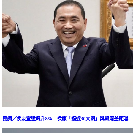
民調／侯友宜猛飆升8% 侯康「逼近30大關」與賴蕭差距曝