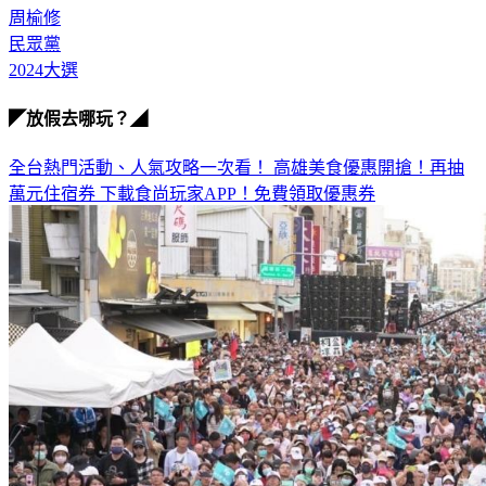
周榆修
民眾黨
2024大選
◤放假去哪玩？◢
全台熱門活動、人氣攻略一次看！
高雄美食優惠開搶！再抽
萬元住宿券
下載食尚玩家APP！免費領取優惠券