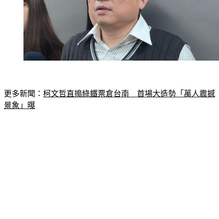
更多新聞：
柯文哲直搗綠鐵票倉台南　首場大造勢「萬人震撼
景象」曝