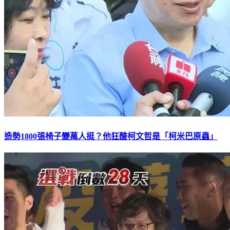
造勢1800張椅子變萬人挺？他狂酸柯文哲是「柯米巴原蟲」