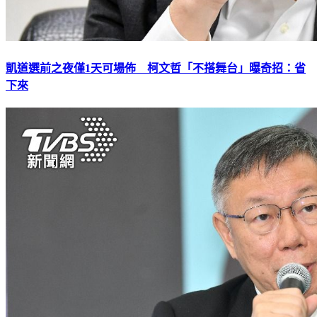
凱道選前之夜僅1天可場佈 柯文哲「不搭舞台」曝奇招：省
下來