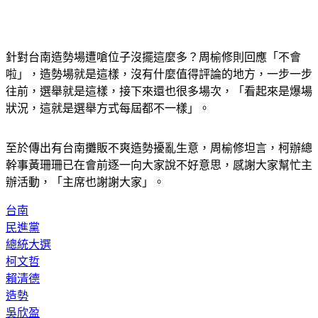
針對台南造勢場遭嗆位子沒擺這麼多？周榆修則回應「不會
啦」，造勢場就是這樣，沒有什麼值得評論的地方，一步一步
往前，選舉就是這樣，接下來還也很多場次，「看起來是爆場
狀況，這就是選舉方式每屆都不一樣」。
至於傳出有台南攤販不爽造勢擾亂生意，周榆修坦言，柯辦總
幹事黃珊珊已在會前逐一向大家說不好意思，感謝大家幫忙主
辦活動，「主席也謝謝大家」。
台南
民進黨
總統大選
柯文哲
賴清德
造勢
吳欣盈