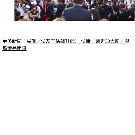
更多新聞：
民調／侯友宜猛飆升8%　侯康「逼近30大關」與
賴蕭差距曝