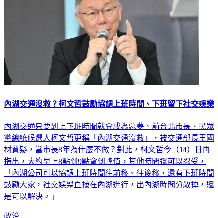
內湖交通沒救？柯文哲鼓勵協調上班時間、下班留下社交娛樂
內湖交通只要到上下班時間就會成為惡夢，前台北市長、民眾
黨總統候選人柯文哲更稱「內湖交通沒救」，被交通部長王國
材質疑，當市長8年為什麼不做？對此，柯文哲今（14）日再
指出，大約早上8點到9點會到峰值，其他時間還可以忍受，
「內湖公司可以協調上班時間往前移、往後移，還有下班時間
鼓勵大家，社交娛樂直接在內湖進行，出內湖時間分散掉，還
是可以解決。」
政治