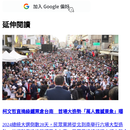
延伸閱讀
柯文哲直搗綠鐵票倉台南 首場大造勢「萬人震撼景象」曝
2024總統大選倒數28天，民眾黨將從北到南舉行六場大型造