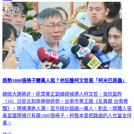
造勢1800張椅子變萬人挺？他狂酸柯文哲是「柯米巴原蟲」
總統大選將近，民眾黨正副總統候選人柯文哲、吳欣盈昨
（16）日從北到南舉辦造勢，台南市尊王路《反貪腐 台南覺
醒》，現場湧進人潮，官方統計超過一萬人，對此，媒體人張
禹宣諷現場只有擺1800張椅子，柯根本是把路過的人也當支持
者。