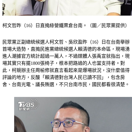
柯文哲昨（16）日直搗綠營鐵票倉台南。（圖／民眾黨提供）
民眾黨正副總統候選人柯文哲、吳欣盈昨（16）日在台南舉辦
首場大造勢，直搗民進黨總統候選人賴清德的本命區，現場湧
進人潮據官方統計超過一萬人，不過媒體人張禹宣就指出，現
場其實只有擺1800張椅子，根本把路過的人也當支持者。對
此，柯競辦主任周榆修就直言看起來是爆場狀況，沒什麼值得
評論的地方，反酸「賴清德對台灣人民已讀不回」，包含房
舍、台南光電、議長賄選，不只台南市民，國民都看很清楚。