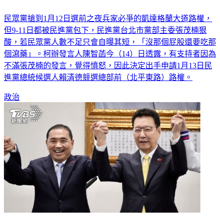
民眾黨搶到1月12日選前之夜兵家必爭的凱達格蘭大道路權，
但9-11日都被民進黨包下，民進黨台北市黨部主委張茂楠狠
酸，若民眾黨人數不足只會自曝其短，「沒那個屁股還要吃那
個瀉藥」。柯辦發言人陳智菡今（14）日透露，有支持者因為
不滿張茂楠的發言，覺得憤怒，因此決定出手申請1月13日民
進黨總統候選人賴清德競選總部前（北平東路）路權。
政治