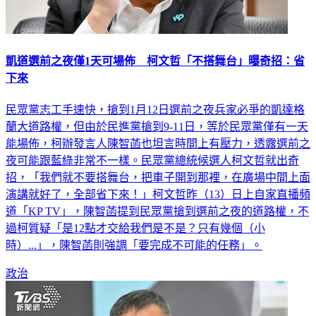
凱道選前之夜僅1天可場佈 柯文哲「不搭舞台」曝奇招：省
下來
民眾黨志工手速快，搶到1月12日選前之夜兵家必爭的凱達格
蘭大道路權，但由於民進黨搶到9-11日，等於民眾黨僅有一天
能場佈，柯辦發言人陳智菡也坦言時間上有壓力，透露選前之
夜可能跟藍綠非常不一樣。民眾黨總統候選人柯文哲就出奇
招，「我們就不要搭舞台，把車子開到那裡，在廣場中間上面
演講就好了，全部省下來！」柯文哲昨（13）日上自家直播頻
道「KP TV」，陳智菡提到民眾黨搶到選前之夜的道路權，不
過柯質疑「是12點才交給我們是不是？只有幾個（小
時）...」，陳智菡則強調「要完成不可能的任務」。
政治