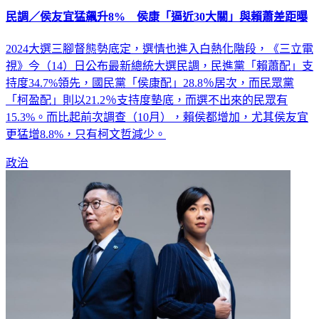
民調／侯友宜猛飆升8% 侯康「逼近30大關」與賴蕭差距曝
2024大選三腳督態勢底定，選情也進入白熱化階段，《三立電
視》今（14）日公布最新總統大選民調，民進黨「賴蕭配」支
持度34.7%領先，國民黨「侯康配」28.8％居次，而民眾黨
「柯盈配」則以21.2％支持度墊底，而選不出來的民眾有
15.3%。而比起前次調查（10月），賴侯都增加，尤其侯友宜
更猛增8.8%，只有柯文哲減少。
政治