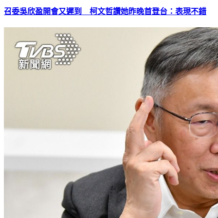
召委吳欣盈開會又遲到 柯文哲讚她昨晚首登台：表現不錯