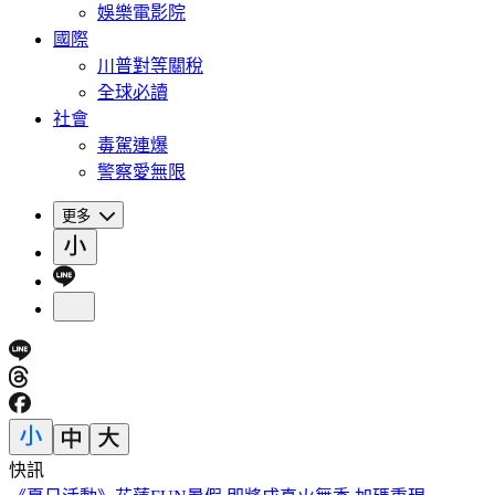
娛樂電影院
國際
川普對等關稅
全球必讀
社會
毒駕連爆
警察愛無限
更多
快訊