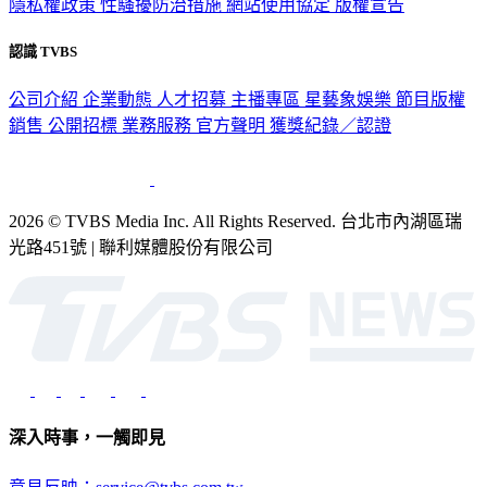
隱私權政策
性騷擾防治措施
網站使用協定
版權宣告
認識 TVBS
公司介紹
企業動態
人才招募
主播專區
星藝象娛樂
節目版權
銷售
公開招標
業務服務
官方聲明
獲獎紀錄／認證
2026 © TVBS Media Inc. All Rights Reserved. 台北市內湖區瑞
光路451號 | 聯利媒體股份有限公司
深入時事，一觸即見