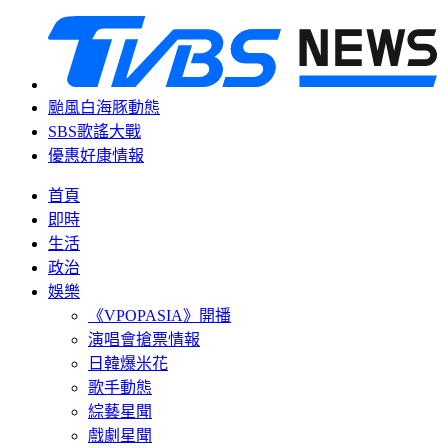
颱風白海豚動態
SBS歌謠大戰
優惠好康情報
首頁
即時
生活
政治
娛樂
《VPOPASIA》開播
演唱會搶票情報
日韓爆米花
歌手動態
綜藝星聞
戲劇星聞