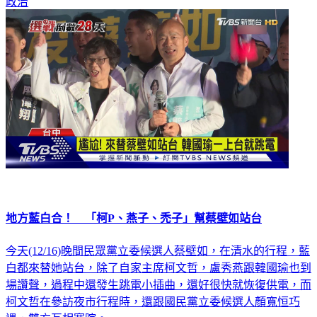
政治
地方藍白合！ 「柯P、燕子、禿子」幫蔡壁如站台
今天(12/16)晚間民眾黨立委候選人蔡壁如，在清水的行程，藍
白都來替她站台，除了自家主席柯文哲，盧秀燕跟韓國瑜也到
場讚聲，過程中還發生跳電小插曲，還好很快就恢復供電，而
柯文哲在參訪夜市行程時，還跟國民黨立委候選人顏寬恒巧