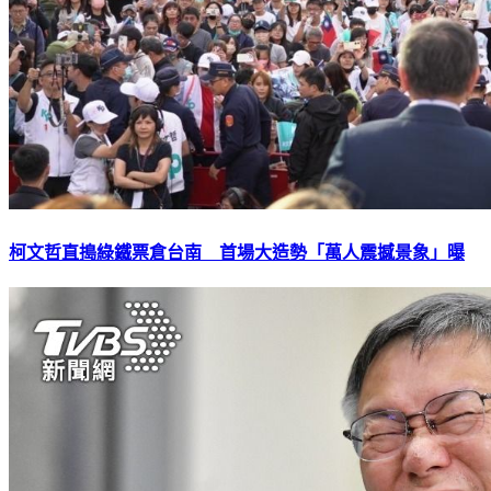
柯文哲直搗綠鐵票倉台南 首場大造勢「萬人震撼景象」曝