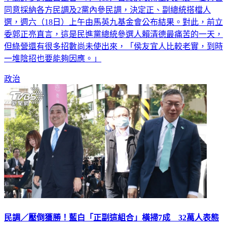
選，週六（18日）上午由馬英九基金會公布結果。對此，前立
委郭正亮直言，這是民進黨總統參選人賴清德最痛苦的一天，
但綠營還有很多招數尚未使出來，「侯友宜人比較老實，到時
一堆陰招也要能夠因應。」
政治
民調／壓倒獲勝！藍白「正副這組合」橫掃7成 32萬人表態