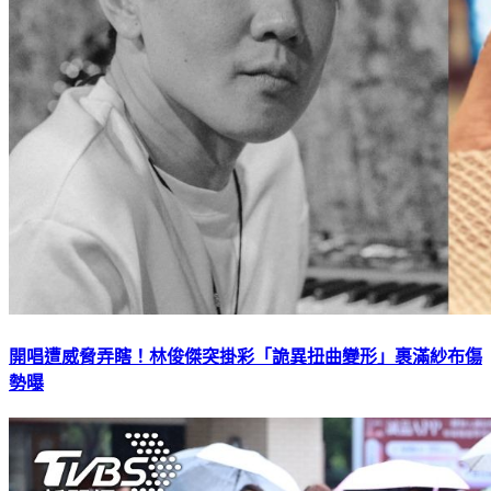
開唱遭威脅弄瞎！林俊傑突掛彩「詭異扭曲變形」裹滿紗布傷
勢曝