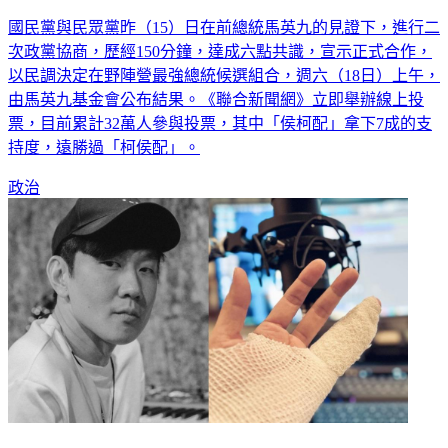
國民黨與民眾黨昨（15）日在前總統馬英九的見證下，進行二
次政黨協商，歷經150分鐘，達成六點共識，宣示正式合作，
以民調決定在野陣營最強總統候選組合，週六（18日）上午，
由馬英九基金會公布結果。《聯合新聞網》立即舉辦線上投
票，目前累計32萬人參與投票，其中「侯柯配」拿下7成的支
持度，遠勝過「柯侯配」。
政治
開唱遭威脅弄瞎！林俊傑突掛彩「詭異扭曲變形」裹滿紗布傷