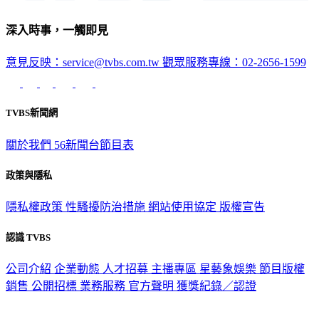
深入時事，一觸即見
意見反映：service@tvbs.com.tw
觀眾服務專線：02-2656-1599
TVBS新聞網
關於我們
56新聞台節目表
政策與隱私
隱私權政策
性騷擾防治措施
網站使用協定
版權宣告
認識 TVBS
公司介紹
企業動態
人才招募
主播專區
星藝象娛樂
節目版權
銷售
公開招標
業務服務
官方聲明
獲獎紀錄／認證