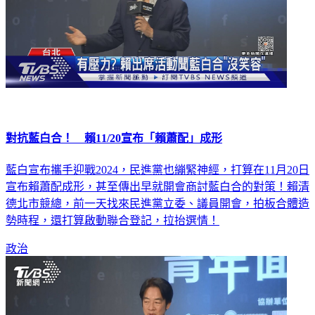
對抗藍白合！ 賴11/20宣布「賴蕭配」成形
藍白宣布攜手迎戰2024，民進黨也繃緊神經，打算在11月20日
宣布賴蕭配成形，甚至傳出早就開會商討藍白合的對策！賴清
德北市競總，前一天找來民進黨立委、議員開會，拍板合體造
勢時程，還打算啟動聯合登記，拉抬選情！
政治