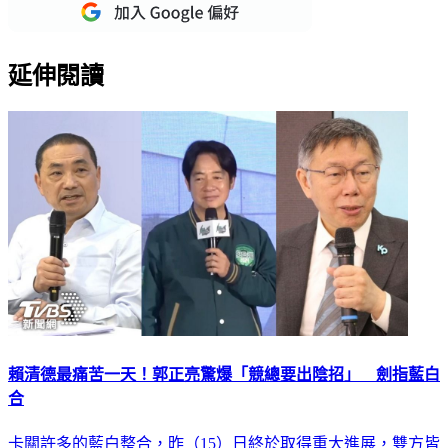
延伸閱讀
賴清德最痛苦一天！郭正亮驚爆「競總要出陰招」 劍指藍白
合
卡關許多的藍白整合，昨（15）日終於取得重大進展，雙方皆
同意採納各方民調及2黨內參民調，決定正、副總統搭檔人