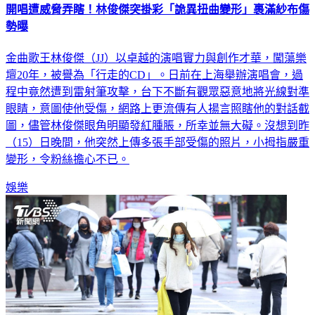
勢曝
金曲歌王林俊傑（JJ）以卓越的演唱實力與創作才華，闖蕩樂
壇20年，被譽為「行走的CD」。日前在上海舉辦演唱會，過
程中竟然遭到雷射筆攻擊，台下不斷有觀眾惡意地將光線對準
眼睛，意圖使他受傷，網路上更流傳有人揚言照瞎他的對話截
圖，儘管林俊傑眼角明顯發紅腫脹，所幸並無大礙。沒想到昨
（15）日晚間，他突然上傳多張手部受傷的照片，小拇指嚴重
變形，令粉絲擔心不已。
娛樂