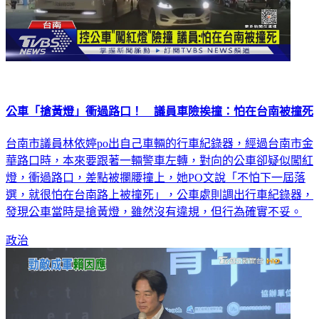
公車「搶黃燈」衝過路口！ 議員車險挨撞：怕在台南被撞死
台南市議員林依婷po出自己車輛的行車紀錄器，經過台南市金
華路口時，本來要跟著一輛警車左轉，對向的公車卻疑似闖紅
燈，衝過路口，差點被攔腰撞上，她PO文說「不怕下一屆落
選，就很怕在台南路上被撞死」，公車處則調出行車紀錄器，
發現公車當時是搶黃燈，雖然沒有違規，但行為確實不妥。
政治