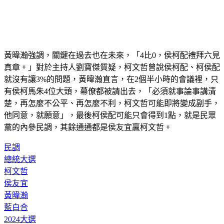
黃暐瀚強調，關鍵在過去也在未來，「4比0，侯柯配禮拜六見
真章。」對於主持人劉寶傑質疑，柯文哲曾說侯柯配、柯侯配
就沒有讓3%的問題，黃暐瀚直言，在2個半小時的會議裡，只
有侯柯馬朱4位大頭，幕僚都被請出去，「必須就事論事講清
楚，再怎麼不公平、再怎麼不利，柯文哲可能即將變成副手，
他同意，就願意」，最後柯侯配可能只會得到1點，就是民眾
黨的內參民調，其餘通通都是侯友宜贏柯文哲。
民調
總統大選
柯文哲
侯友宜
黃暐瀚
藍白合
2024大選