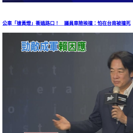
公車「搶黃燈」衝過路口！ 議員車險挨撞：怕在台南被撞死