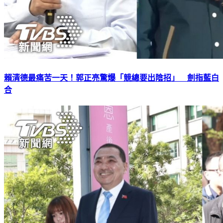
賴清德最痛苦一天！郭正亮驚爆「競總要出陰招」 劍指藍白
合