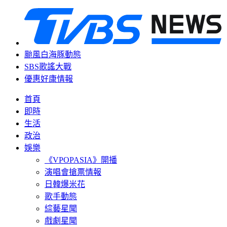
颱風白海豚動態
SBS歌謠大戰
優惠好康情報
首頁
即時
生活
政治
娛樂
《VPOPASIA》開播
演唱會搶票情報
日韓爆米花
歌手動態
綜藝星聞
戲劇星聞