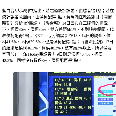
藍白合6大聲明中指出，若超過統計誤差，由勝者得1點；若在
統計誤差範圍內，由侯柯配得1點。黃暐瀚在政論節目
《關鍵
時刻》
分析4份民調，《聯合報》14日公布在三腳督的情況
下，柯侯36%、侯柯35%，雙方差距僅1%，不到誤差範圍，代
表侯柯配得1點；《ETtoday民調雲 》在13、14日的調查，侯
柯41.6%、 柯侯39.6%，也是侯柯配得1點；《匯流民調》13日
的結果是侯柯46.1%、柯侯48.3%，沒有贏3%以上，所以侯友
宜再加1；《ETtoday民調雲 》9日則是侯柯40.4%、柯侯
42.2%，同樣沒有超過3%，侯柯配再得1點。