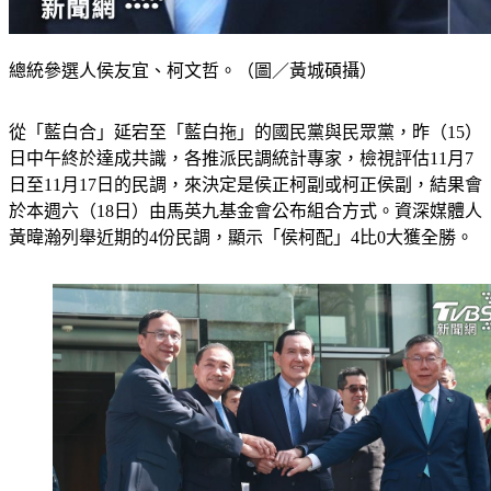
總統參選人侯友宜、柯文哲。（圖／黃城碩攝）
從「藍白合」延宕至「藍白拖」的國民黨與民眾黨，昨（15）
日中午終於達成共識，各推派民調統計專家，檢視評估11月7
日至11月17日的民調，來決定是侯正柯副或柯正侯副，結果會
於本週六（18日）由馬英九基金會公布組合方式。資深媒體人
黃暐瀚列舉近期的4份民調，顯示「侯柯配」4比0大獲全勝。