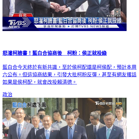
怒灌柯臉書！藍白合協商後 柯粉：侯正就投綠
藍白合今天終於有新共識，至於侯柯配還是柯侯配，預計本周
六公布。但這協商結果，引發大批柯粉反彈，甚至有網友撂話
如果是侯柯配，就會改投賴清德。
政治