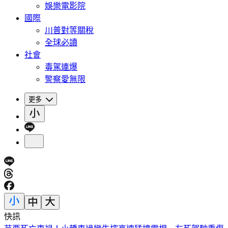
娛樂電影院
國際
川普對等關稅
全球必讀
社會
毒駕連爆
警察愛無限
更多
快訊