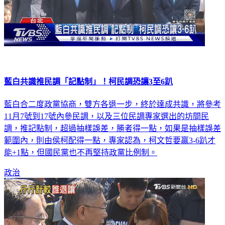
藍白共識推民調「記點制」！柯民調恐讓3至6趴
藍白合二度政黨協商，雙方各退一步，終於達成共識，將參考
11月7號到17號內參民調，以及三位民調專家選出的坊間民
調，推記點制，超過抽樣誤差，勝者得一點，如果是抽樣誤差
範圍內，則由侯柯配得一點，專家認為，柯文哲要贏3-6趴才
能+1點，但國民黨也不再堅持政黨比例制。
政治