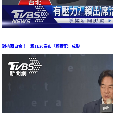
對抗藍白合！ 賴11/20宣布「賴蕭配」成形