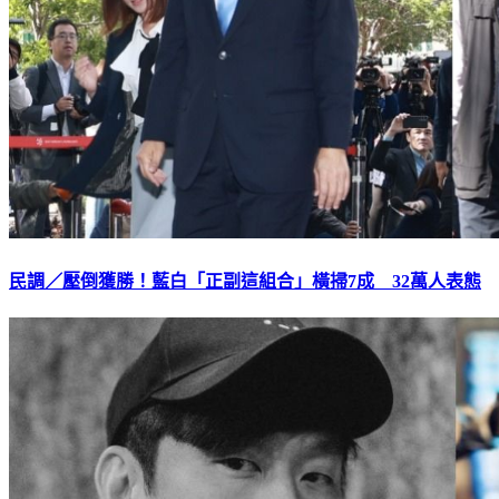
民調／壓倒獲勝！藍白「正副這組合」橫掃7成 32萬人表態