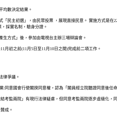
平均數決定結果。
式「民主初選」，由民眾投票 ，展現直接民意。 實施方式是在2
投票，採實名制，驗身分證。
人產生方式」後，參加由電視台主辦三場辯論會。
:11月初之前(11月5日至11月10日之間)完成前二項工作。
法律爭議。
民黨:同意國會行使閣揆同意權，認為「閣員經立院聽證同意後任命
為「凍結考監兩院」有現行法律疑慮，但同意考監兩院逐步虛級化，
:贊成。