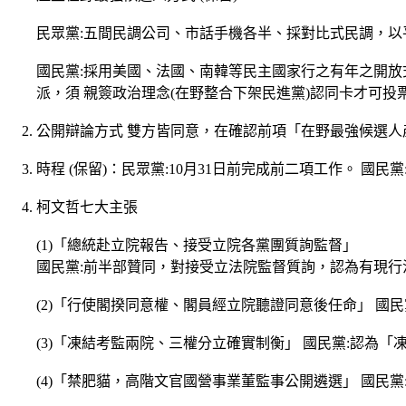
民眾黨:五間民調公司、市話手機各半、採對比式民調，以
國民黨:採用美國、法國、南韓等民主國家行之有年之開放
派，須 親簽政治理念(在野整合下架民進黨)認同卡才可
公開辯論方式 雙方皆同意，在確認前項「在野最強候選
時程 (保留)：民眾黨:10月31日前完成前二項工作。 國民黨
柯文哲七大主張
(1)「總統赴立院報告、接受立院各黨團質詢監督」
國民黨:前半部贊同，對接受立法院監督質詢，認為有現行
(2)「行使閣揆同意權、閣員經立院聽證同意後任命」 國
(3)「凍結考監兩院、三權分立確實制衡」 國民黨:認
(4)「禁肥貓，高階文官國營事業董監事公開遴選」 國民黨