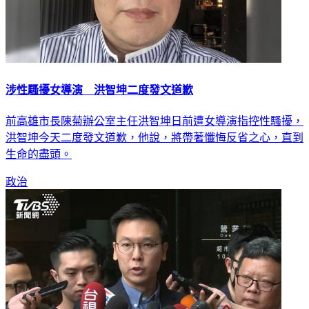
涉性騷擾女導演 洪智坤二度發文道歉
前高雄市長陳菊辦公室主任洪智坤日前遭女導演指控性騷擾，
洪智坤今天二度發文道歉，他說，將帶著懺悔反省之心，直到
生命的盡頭。
政治