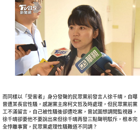
而同樣以「受害者」身分發聲的民眾黨前發言人徐千晴，自曝
曾遭某長官性騷，感謝黨主席柯文哲及時處理，但民眾黨前黨
工不滿留言，自己被性騷後卻遭吃案，曾試圖想調閱監視器，
徐千晴卻要他不要說出來但徐千晴再發三點聲明駁斥，根本完
全悖離事實，民眾黨處理性騷難道不同調？