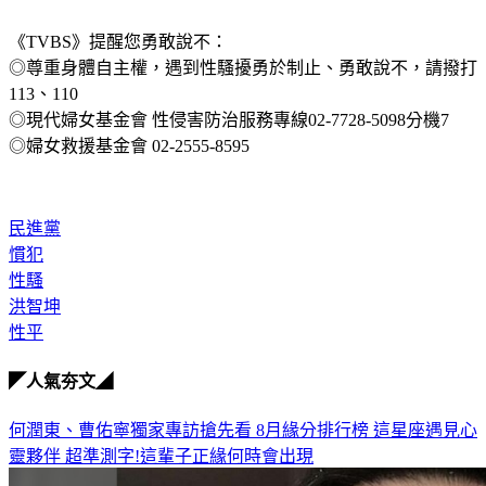
《TVBS》提醒您勇敢說不：
◎尊重身體自主權，遇到性騷擾勇於制止、勇敢說不，請撥打
113、110
◎現代婦女基金會 性侵害防治服務專線02-7728-5098分機7
◎婦女救援基金會 02-2555-8595
民進黨
慣犯
性騷
洪智坤
性平
◤人氣夯文◢
何潤東、曹佑寧獨家專訪搶先看
8月緣分排行榜 這星座遇見心
靈夥伴
超準測字!這輩子正緣何時會出現