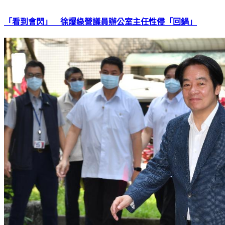
「看到會閃」 徐爆綠營議員辦公室主任性侵「回鍋」