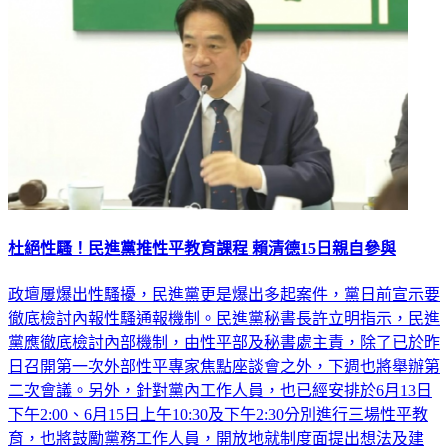
杜絕性騷！民進黨推性平教育課程 賴清德15日親自參與
政壇屢爆出性騷擾，民進黨更是爆出多起案件，黨日前宣示要
徹底檢討內報性騷通報機制。民進黨秘書長許立明指示，民進
黨應徹底檢討內部機制，由性平部及秘書處主責，除了已於昨
日召開第一次外部性平專家焦點座談會之外，下週也將舉辦第
二次會議。另外，針對黨內工作人員，也已經安排於6月13日
下午2:00、6月15日上午10:30及下午2:30分別進行三場性平教
育，也將鼓勵黨務工作人員，開放地就制度面提出想法及建