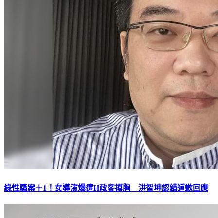
綠性騷案＋1！女導演爆遭H政客摸胸 洪智坤認錯道歉回應