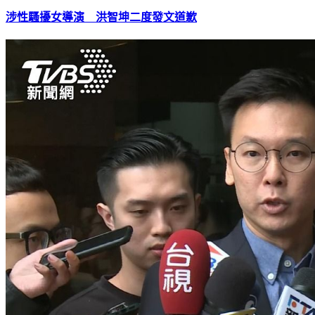
涉性騷擾女導演 洪智坤二度發文道歉