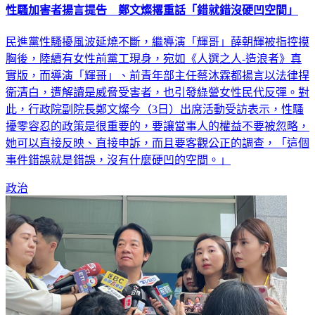
性騷加害者揚言提告 鄭文燦撂重話「錯就錯沒硬凹空間」
民進黨性騷擾風波延燒不斷，繼導演「輝哥」薛朝輝被指控摸
胸後，陸續有女性前黨工現身，宛如《人選之人-造浪者》真
實版，而導演「輝哥」、前青年部主任蔡沐霖都揚言以法律捍
衛清白，遭解讀是威脅受害者，也引發綠營女性民代反彈。對
此，行政院副院長鄭文燦今（3日）出席活動受訪表示，性騷
擾零容忍的政策是很重要的，要讓當事人的權益不要被忽略，
她可以直接反映、直接申訴，而且要客觀公正的調查，「這個
事件錯誤就是錯誤，沒有什麼硬凹的空間。」
政治