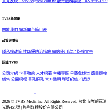
意見反映：service@tvbs.com.tw
觀眾服務專線：02-2656-1599
TVBS新聞網
關於我們
56新聞台節目表
政策與隱私
隱私權政策
性騷擾防治措施
網站使用協定
版權宣告
認識 TVBS
公司介紹
企業動態
人才招募
主播專區
星藝象娛樂
節目版權
銷售
公開招標
業務服務
官方聲明
獲獎紀錄／認證
2026 © TVBS Media Inc. All Rights Reserved. 台北市內湖區瑞
光路451號 | 聯利媒體股份有限公司