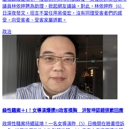
議員林依婷聘為助理，掀起網友議論。對此，林依婷昨（6）
日深夜發文，坦言不當任用易俊宏，沒有同理受害者們的感
受，向受害者、受害家屬道歉。
政治
綠性騷案＋1！女導演爆遭H政客摸胸 洪智坤認錯道歉回應
政壇性騷案持續延燒！一名女導演昨（5）日晚間在臉書控訴