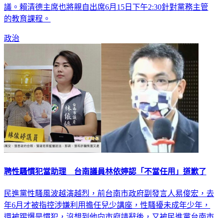
議。賴清德主席也將親自出席6月15日下午2:30針對黨務主管
的教育課程。
政治
聘性騷慣犯當助理 台南議員林依婷認「不當任用」道歉了
民進黨性騷風波越演越烈，前台南市政府副發言人易俊宏，去
年6月才被指控涉嫌利用擔任兒少講座，性騷擾未成年少年，
還被踢爆是慣犯，沒想到他向市府請辭後，又被民進黨台南市