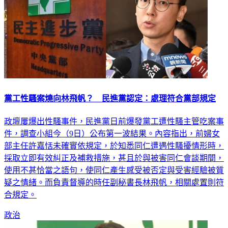
黨工性騷案燒向林飛帆？ 民進黨認定：處理符合黨部規定
政壇屢爆出性騷事件，民進黨日前爆發黨工遭性騷主管吃案事
件，調查小組今（9日）公布第一波結果。內容指出，前婦女
部主任許嘉恬未確實依規定，於知悉同仁遭遇性騷擾情形時，
採取立即有效糾正及補救措施，甚且於與被害同仁會談期間，
使用不甚恰當之語句，使同仁產生感受被否定與受害經驗被質
疑之情緒。而負責督導的時任副秘書長林飛帆，相關處置則符
合規定。
政治