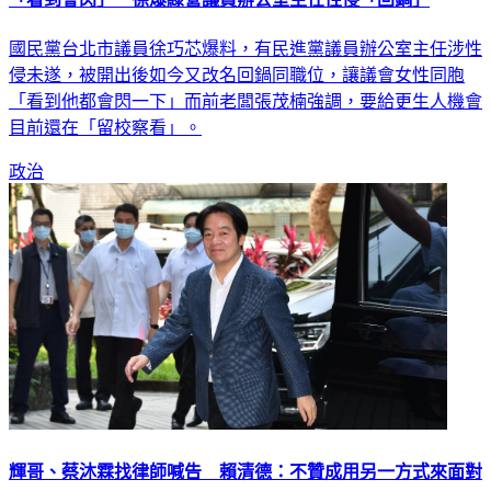
國民黨台北市議員徐巧芯爆料，有民進黨議員辦公室主任涉性
侵未遂，被開出後如今又改名回鍋同職位，讓議會女性同胞
「看到他都會閃一下」而前老闆張茂楠強調，要給更生人機會
目前還在「留校察看」。
政治
輝哥、蔡沐霖找律師喊告 賴清德：不贊成用另一方式來面對