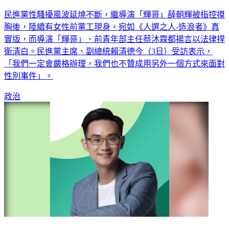
民進黨性騷擾風波延燒不斷，繼導演「輝哥」薛朝輝被指控摸
胸後，陸續有女性前黨工現身，宛如《人選之人-造浪者》真
實版，而導演「輝哥」、前青年部主任蔡沐霖都揚言以法律捍
衛清白。民進黨主席、副總統賴清德今（3日）受訪表示，
「我們一定會嚴格辦理，我們也不贊成用另外一個方式來面對
性別事件」。
政治