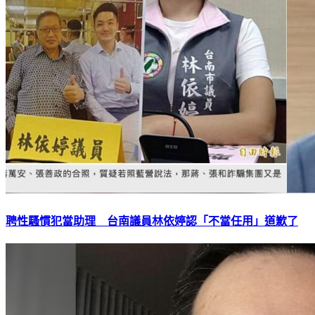
聘性騷慣犯當助理 台南議員林依婷認「不當任用」道歉了