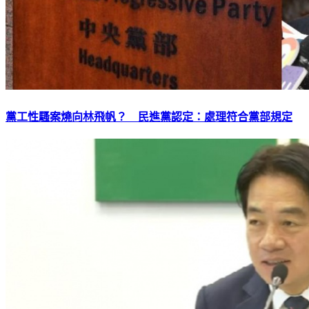
黨工性騷案燒向林飛帆？ 民進黨認定：處理符合黨部規定