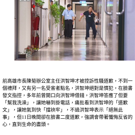
前高雄市長陳菊辦公室主任洪智坤才被控訴性騷道歉，不到一
個禮拜，又有另一名受害者點名，洪智坤絕對是慣犯，在臉書
發文指控，多年前曾開口向洪智坤借錢，洪智坤答應了但要
「幫我洗澡」，讓她嚇到掛電話，痛批看到洪智坤的「道歉
文」，讓她氣到快「擋袂牢」，不過洪智坤表示「絕無此
事」，但11日晚間卻在臉書二度道歉，強調會帶著懺悔反省的
心，直到生命的盡頭。