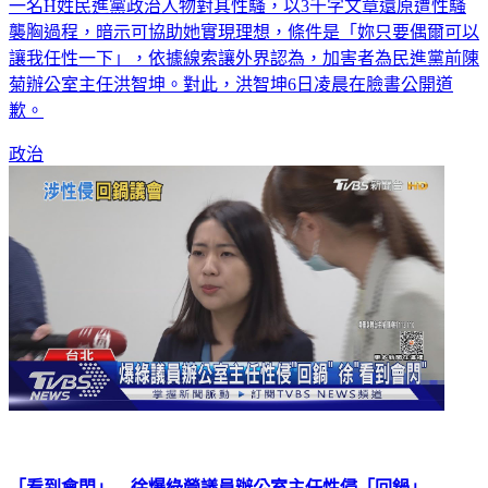
一名H姓民進黨政治人物對其性騷，以3千字文章還原遭性騷
襲胸過程，暗示可協助她實現理想，條件是「妳只要偶爾可以
讓我任性一下」，依據線索讓外界認為，加害者為民進黨前陳
菊辦公室主任洪智坤。對此，洪智坤6日凌晨在臉書公開道
歉。
政治
「看到會閃」 徐爆綠營議員辦公室主任性侵「回鍋」