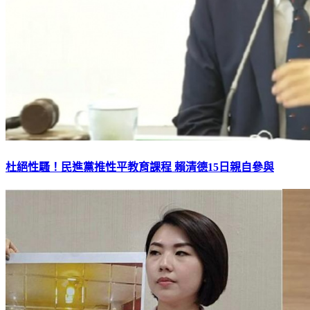
杜絕性騷！民進黨推性平教育課程 賴清德15日親自參與