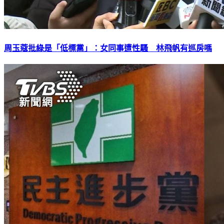
周玉蔻批綠是「低標黨」：女同事遭性騷 林飛帆有巡房嗎