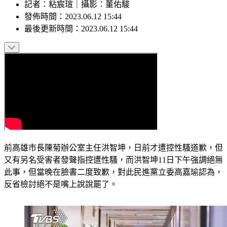
記者
：
粘宸瑄
｜
攝影
：
董佑駿
發佈時間：
2023.06.12 15:44
最後更新時間：
2023.06.12 15:44
前高雄市長陳菊辦公室主任洪智坤，日前才遭控性騷道歉，但
又有另名受害者發聲指控遭性騷，而洪智坤11日下午強調絕無
此事，但當晚在臉書二度致歉，對此民進黨立委高嘉瑜認為，
反省檢討絕不是嘴上說說罷了。