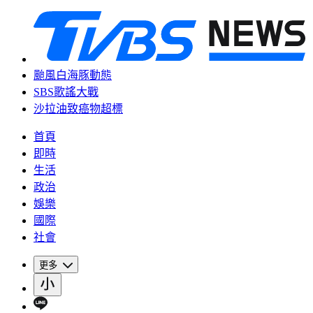
颱風白海豚動態
SBS歌謠大戰
沙拉油致癌物超標
首頁
即時
生活
政治
娛樂
國際
社會
更多