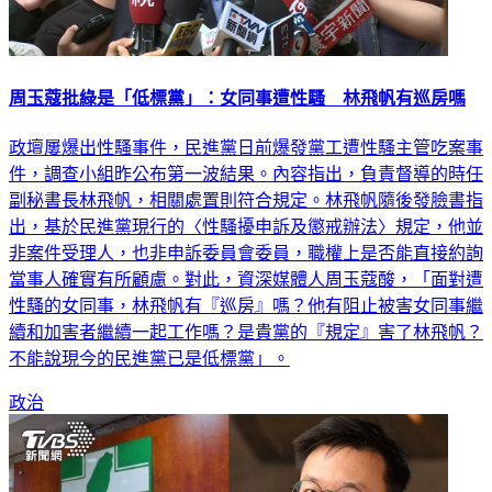
周玉蔻批綠是「低標黨」：女同事遭性騷 林飛帆有巡房嗎
政壇屢爆出性騷事件，民進黨日前爆發黨工遭性騷主管吃案事
件，調查小組昨公布第一波結果。內容指出，負責督導的時任
副秘書長林飛帆，相關處置則符合規定。林飛帆隨後發臉書指
出，基於民進黨現行的〈性騷擾申訴及懲戒辦法〉規定，他並
非案件受理人，也非申訴委員會委員，職權上是否能直接約詢
當事人確實有所顧慮。對此，資深媒體人周玉蔻酸，「面對遭
性騷的女同事，林飛帆有『巡房』嗎？他有阻止被害女同事繼
續和加害者繼續一起工作嗎？是貴黨的『規定』害了林飛帆？
不能說現今的民進黨已是低標黨」。
政治