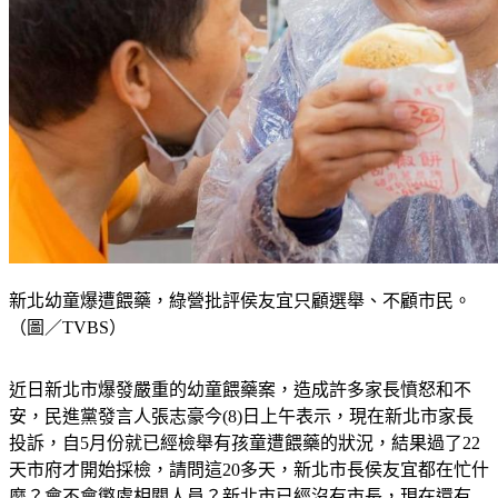
新北幼童爆遭餵藥，綠營批評侯友宜只顧選舉、不顧市民。
（圖／TVBS）
近日新北市爆發嚴重的幼童餵藥案，造成許多家長憤怒和不
安，民進黨發言人張志豪今(8)日上午表示，現在新北市家長
投訴，自5月份就已經檢舉有孩童遭餵藥的狀況，結果過了22
天市府才開始採檢，請問這20多天，新北市長侯友宜都在忙什
麼？會不會懲處相關人員？新北市已經沒有市長，現在還有