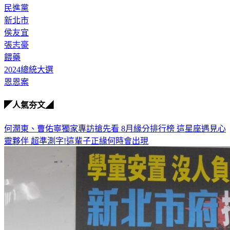
民進黨
新北市
侯友宜
張志豪
餵藥
2024總統大選
恩恩案
◤人氣夯文◢
何潤東、曹佑寧獨家專訪搶先看
8月緣分排行榜 這星座遇見心
靈夥伴
超準測字!這輩子正緣何時會出現