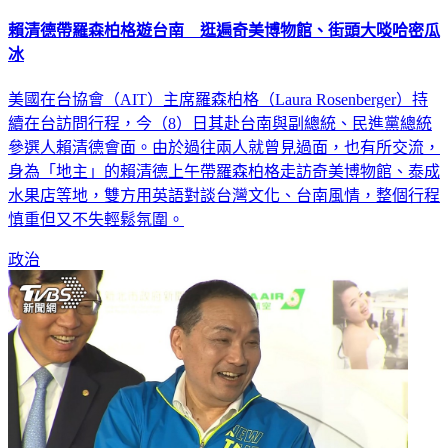
賴清德帶羅森柏格遊台南 逛遍奇美博物館、街頭大啖哈密瓜
冰
美國在台協會（AIT）主席羅森柏格（Laura Rosenberger）持
續在台訪問行程，今（8）日其赴台南與副總統、民進黨總統
參選人賴清德會面。由於過往兩人就曾見過面，也有所交流，
身為「地主」的賴清德上午帶羅森柏格走訪奇美博物館、泰成
水果店等地，雙方用英語對談台灣文化、台南風情，整個行程
慎重但又不失輕鬆氛圍。
政治