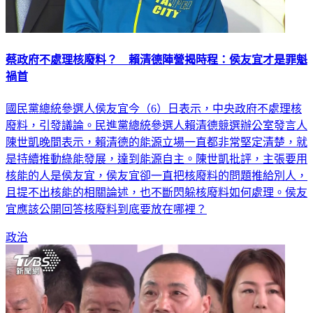
蔡政府不處理核廢料？ 賴清德陣營揭時程：侯友宜才是罪魁
禍首
國民黨總統參選人侯友宜今（6）日表示，中央政府不處理核
廢料，引發議論。民進黨總統參選人賴清德競選辦公室發言人
陳世凱晚間表示，賴清德的能源立場一直都非常堅定清楚，就
是持續推動綠能發展，達到能源自主。陳世凱批評，主張要用
核能的人是侯友宜，侯友宜卻一直把核廢料的問題推給別人，
且提不出核能的相關論述，也不斷閃躲核廢料如何處理。侯友
宜應該公開回答核廢料到底要放在哪裡？
政治