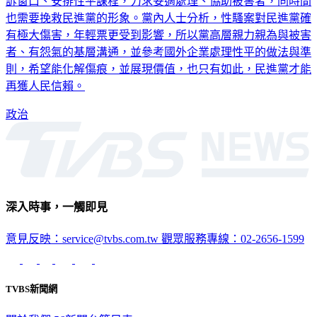
訴窗口、安排性平課程，力求妥適處理、協助被害者，同時間
也需要挽救民進黨的形象。黨內人士分析，性騷案對民進黨確
有極大傷害，年輕票更受到影響，所以黨高層親力親為與被害
者、有怨氣的基層溝通，並參考國外企業處理性平的做法與準
則，希望能化解傷痕，並展現價值，也只有如此，民進黨才能
再獲人民信賴。
政治
深入時事，一觸即見
意見反映：service@tvbs.com.tw
觀眾服務專線：02-2656-1599
TVBS新聞網