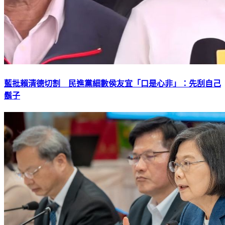
藍批賴清德切割 民進黨細數侯友宜「口是心非」：先刮自己
鬍子