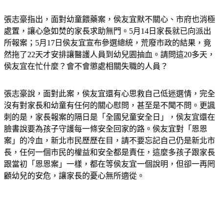
張志豪指出，面對幼童餵藥案，侯友宜默不關心、市府也消極
處置，讓心急如焚的家長求助無門。5月14日家長就已向派出
所報案；5月17日侯友宜宣布參選總統，荒廢市政的結果，竟
然拖了22天才安排讓醫護人員到幼兒園抽血。請問這20多天，
侯友宜在忙什麼？會不會懲處相關失職的人員？
張志豪說，面對此案，侯友宜還有心思救自己低迷選情，完全
沒有對家長和幼童有任何的關心慰問，甚至是不聞不問。更諷
刺的是，家長報案的隔日是「全國兒童安全日」，侯友宜還在
臉書說要為孩子守護每一條安全回家的路。侯友宜對「恩恩
案」的冷血，新北市民歷歷在目，請不要忘記自己仍是新北市
長，任何一個市民的權益和安全都是責任，這麼多孩子跟家長
跟當初「恩恩案」一樣，都在等侯友宜一個說明，但卻一再罔
顧幼兒的安危，讓家長的憂心無所適從。