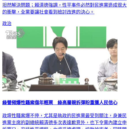
坦然解決問題；賴清德強調，性平事件必然對民進黨造成很大
的衝擊，全黨要讓社會看到檢討改進的決心。
政治
綠營頻爆性騷案傷年輕票 綠高層親拆彈盼重獲人民信心
政壇性騷案爆不停，尤其是執政的民進黨最受到關注，身兼民
進黨主席的副總統賴清德多次表達歉意外，也下令黨內建立申