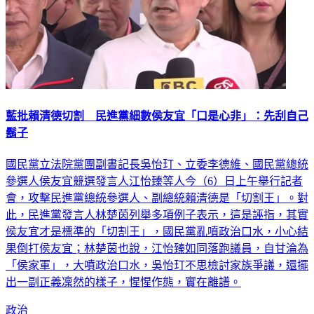
藍批賴清德切割 民進黨細數侯友宜「口是心非」：先刮自己
鬍子
國民黨立法院黨團副書記長吳怡玎、立委李德維、國民黨總統
參選人侯友宜競選發言人江怡臻等人今（6）日上午舉行記者
會，攻擊民進黨總統參選人、副總統賴清德是「切割王」。對
此，民進黨發言人林楚茵列舉多項例子表示，這是誣指，其實
侯友宜才是標準的「切割王」，國民黨亂噴政治口水，小心結
果倒打侯友宜；林楚茵也說，江怡臻如同落跑議員，自甘淪為
「侯家軍」，大噴政治口水，吳怡玎不思檢討家族爭議，還擺
出一副正義凜然的樣子，惺惺作態，實在離譜。
政治