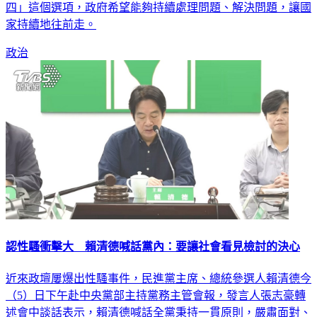
四」這個選項，政府希望能夠持續處理問題、解決問題，讓國
家持續地往前走。
政治
認性騷衝擊大 賴清德喊話黨內：要讓社會看見檢討的決心
近來政壇屢爆出性騷事件，民進黨主席、總統參選人賴清德今
（5）日下午赴中央黨部主持黨務主管會報，發言人張志豪轉
述會中談話表示，賴清德喊話全黨秉持一貫原則，嚴肅面對、