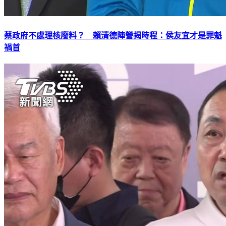
蔡政府不處理核廢料？ 賴清德陣營揭時程：侯友宜才是罪魁
禍首