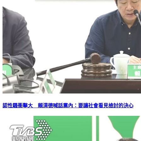
認性騷衝擊大 賴清德喊話黨內：要讓社會看見檢討的決心