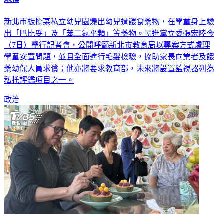
新北市板橋某私立幼兒園爆出幼兒遭餵食藥物，在學童身上驗
出「巴比妥」及「苯二氮平類」等藥物。民進黨立委張宏陸今
（7日）舉行記者會，公開呼籲新北市教育局以專案方式處理
學童安置問題，並且全面進行毛髮檢驗，協助家長向業者及餵
藥幼保人員求償；他亦將要求教育部，未來將設置監視器列為
私托評鑑項目之一。
政治