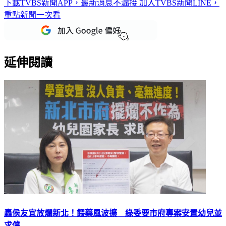
下載TVBS新聞APP，最新消息不漏接
加入TVBS新聞LINE，
重點新聞一次看
延伸閱讀
轟侯友宜放爛新北！餵藥風波擴 綠委要市府專案安置幼兒並
求償