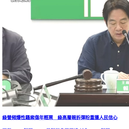
綠營頻爆性騷案傷年輕票 綠高層親拆彈盼重獲人民信心