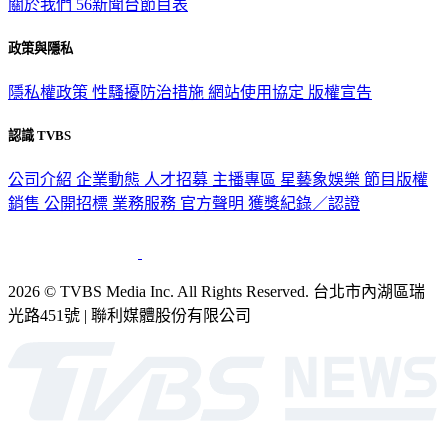
關於我們
56新聞台節目表
政策與隱私
隱私權政策
性騷擾防治措施
網站使用協定
版權宣告
認識 TVBS
公司介紹
企業動態
人才招募
主播專區
星藝象娛樂
節目版權
銷售
公開招標
業務服務
官方聲明
獲獎紀錄／認證
2026 © TVBS Media Inc. All Rights Reserved. 台北市內湖區瑞
光路451號 | 聯利媒體股份有限公司