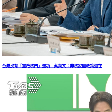
台灣沒有「重啟核四」選項 蔡英文：非核家園政策還在