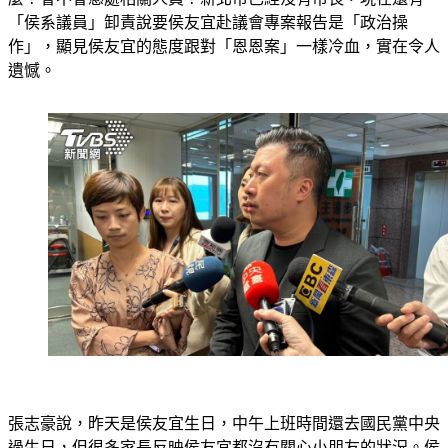
「侯系議員」卸責說要侯友宜赴議會專案報告是「政治操
作」，顯見侯友宜的態度跟對「恩恩案」一樣冷血，實在令人
遺憾。
張志豪說，昨天是侯友宜生日，中午上班時間還去國民黨中央
過生日，但很多家長反映侯友宜都沒有關心小朋友的狀況。侯