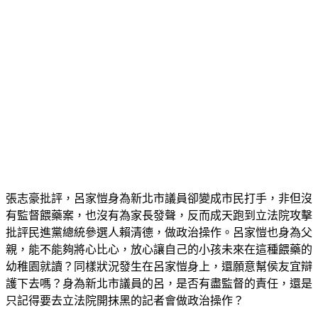
張志豪批評，呂家愷身為新北市議員卻變成市民打手，非但沒
有監督餵藥案，也沒有為家長發聲，反而成天跑到立法院攻擊
批評民進黨總統參選人賴清德，做政治操作。呂家愷也身為父
親，能不能夠將心比心，放心讓自己的小孩未來在這種餵藥的
幼稚園就讀？同樣狀況發生在呂家愷身上，還願意幫侯友宜辯
護下去嗎？身為新北市議員的呂，是否有盡監督的責任，還是
只記得要去立法院開抹黑的記者會做政治操作？