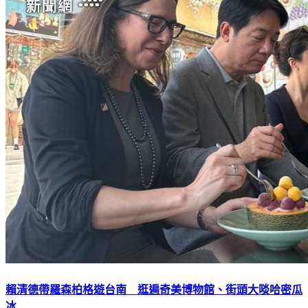
賴清德帶羅森柏格遊台南 逛遍奇美博物館、街頭大啖哈密瓜
冰