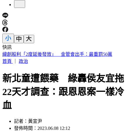
快訊
《夏日活動》航海王首度降臨花蓮鯉魚潭FUN暑假活動
首頁
｜
政治
新北童遭餵藥 綠轟侯友宜拖
22天才調查：跟恩恩案一樣冷
血
記者：黃宣尹
發佈時間：2023.06.08 12:12