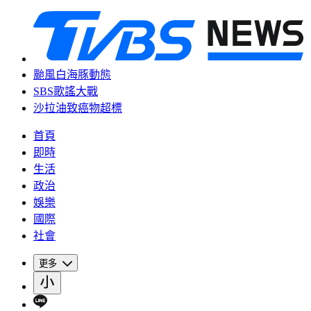
颱風白海豚動態
SBS歌謠大戰
沙拉油致癌物超標
首頁
即時
生活
政治
娛樂
國際
社會
更多