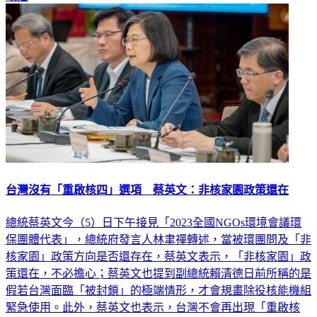
台灣沒有「重啟核四」選項 蔡英文：非核家園政策還在
總統蔡英文今（5）日下午接見「2023全國NGOs環境會議環
保團體代表」，總統府發言人林聿禪轉述，當被環團問及「非
核家園」政策方向是否還存在，蔡英文表示，「非核家園」政
策還在，不必擔心；蔡英文也提到副總統賴清德日前所稱的是
假若台灣面臨「被封鎖」的極端情形，才會規畫除役核能機組
緊急使用。此外，蔡英文也表示，台灣不會再出現「重啟核