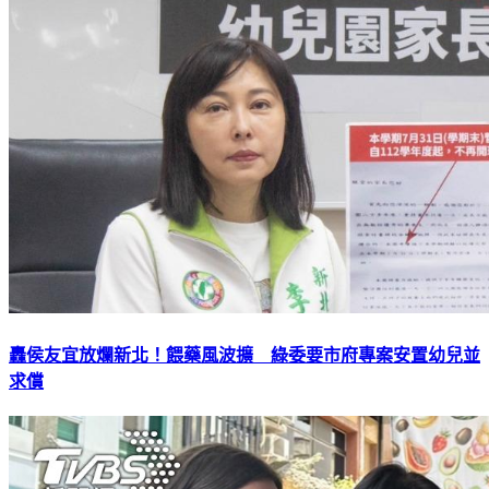
轟侯友宜放爛新北！餵藥風波擴 綠委要市府專案安置幼兒並
求償