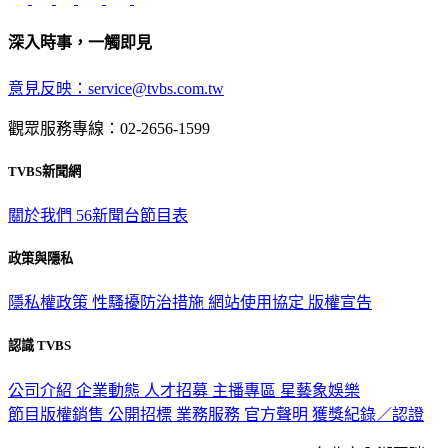
深入時事，一觸即見
意見反映：service@tvbs.com.tw
觀眾服務專線：02-2656-1599
TVBS新聞網
關於我們
56新聞台節目表
政策與隱私
隱私權政策
性騷擾防治措施
網站使用協定
版權宣告
認識 TVBS
公司介紹
企業動態
人才招募
主播專區
星藝象娛樂
節目版權銷售
公開招標
業務服務
官方聲明
獲獎紀錄／認證