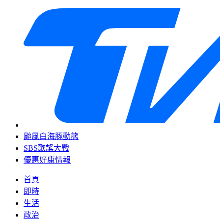
颱風白海豚動態
SBS歌謠大戰
優惠好康情報
首頁
即時
生活
政治