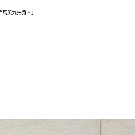
手馬英九拍背。」