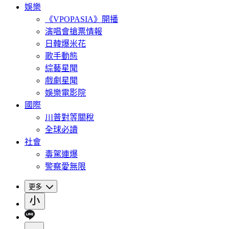
娛樂
《VPOPASIA》開播
演唱會搶票情報
日韓爆米花
歌手動態
綜藝星聞
戲劇星聞
娛樂電影院
國際
川普對等關稅
全球必讀
社會
毒駕連爆
警察愛無限
更多