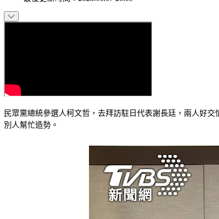
民眾黨總統參選人柯文哲，去拜訪駐日代表謝長廷，兩人好交
別人幫忙造勢。