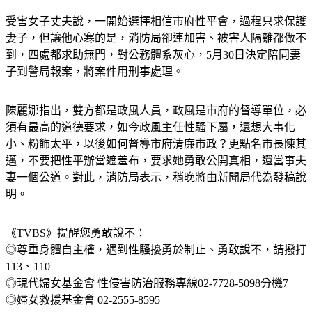
受害女子丈夫說，一開始選擇相信市府性平會，過程只求保護
妻子，但讓他心寒的是，消防局卻連加害、被害人隔離都做不
到，四處都求助無門，對公務體系灰心，5月30日決定陪同妻
子到警局報案，將案件用刑事處理。
陳麗娜指出，雙方都是政風人員，政風是市府的督導單位，必
須有最高的道德要求，如今政風主任性騷下屬，還想大事化
小、粉飾太平，以後如何督導市府清廉市政？更點名市長陳其
邁，不要把性平辦當遮羞布，要求她勇敢公開真相，還當事夫
妻一個公道。對此，消防局表示，稍晚將由新聞局代為發稿說
明。
《TVBS》提醒您勇敢說不：
◎尊重身體自主權，遇到性騷擾勇於制止、勇敢說不，請撥打
113、110
◎現代婦女基金會 性侵害防治服務專線02-7728-5098分機7