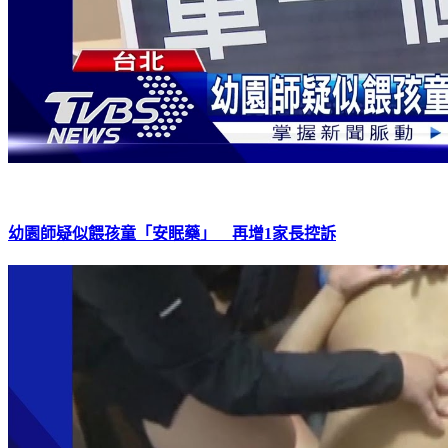
幼園師疑似餵孩童「安眠藥」 再增1家長控訴