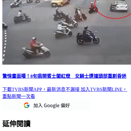
驚悚畫面曝！8旬翁開賓士闖紅燈 女騎士遭撞頭部重創昏迷
下載TVBS新聞APP，最新消息不漏接
加入TVBS新聞LINE，
重點新聞一次看
延伸閱讀