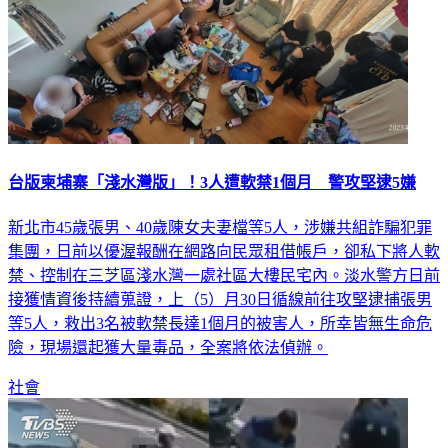
台版柬埔寨「淺水灣版」！3人遭軟禁1個月 警攻堅逮5嫌
新北市45歲張男、40歲陳女夫妻檔等5人，涉嫌共組詐騙犯罪
集團，日前以優渥報酬在網路向民眾租借帳戶，卻私下將人軟
禁、控制在三芝區淺水灣一處社區大樓民宅內。淡水警方日前
接獲情資後持續蒐證，上（5）月30日循線前往攻堅逮捕張男
等5人，救出3名被軟禁長達1個月的被害人，所幸皆無生命危
險，現場還起獲大量毒品，全案將依法偵辦。
社會