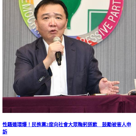
性騷連環爆！民進黨2度向社會大眾鞠躬道歉 鼓勵被害人申