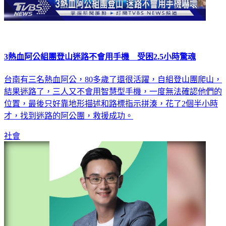
3熱血阿公組團登山迷路不會用手機 受困2.5小時驚魂
台南有三名熱血阿公，80多歲了還很活躍，自組登山團爬山，
結果迷路了，三人又不會用智慧型手機，一度無法確認他們的
位置，最後只好靠地形描述和路標指示拼湊，花了2個半小時
才，找到迷路的阿公團，救援成功。
社會