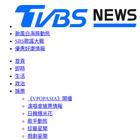
颱風白海豚動態
SBS歌謠大戰
優惠好康情報
首頁
即時
生活
政治
娛樂
《VPOPASIA》開播
演唱會搶票情報
日韓爆米花
歌手動態
綜藝星聞
戲劇星聞