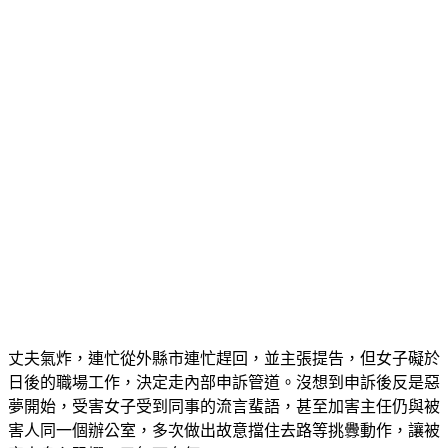
她，被害女子驚恐起身逃離，隨即打電話和丈夫泣訴。
丈夫氣炸，連忙從外縣市連忙趕回，並主張提告，但女子礙於
日後的職場工作，決定走內部申訴管道。沒想到申訴後反是惡
夢開始，受害女子受到同事的流言蜚語，甚至加害主任仍與被