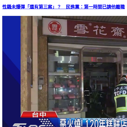
性騷未爆彈「還有第三案」？ 民進黨：第一時間已請他離職