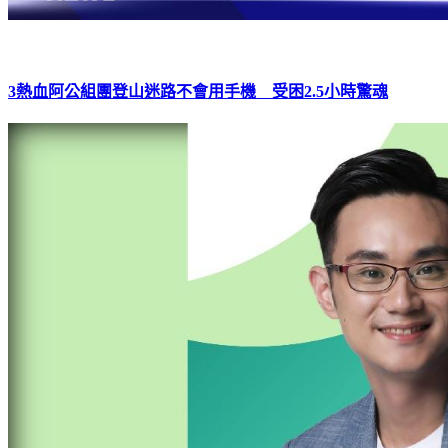
3熱血阿公組團登山迷路不會用手機 受困2.5小時驚魂