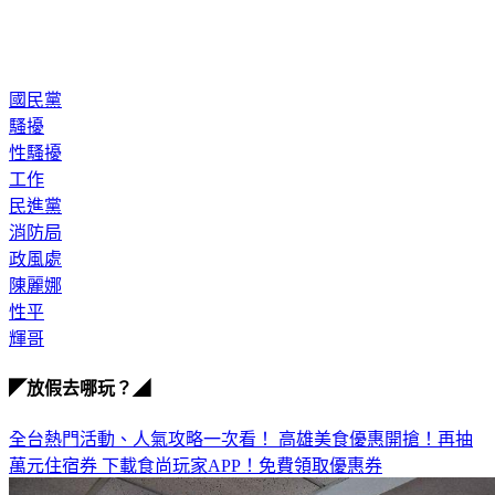
◎婦女救援基金會 02-2555-8595
國民黨
騷擾
性騷擾
工作
民進黨
消防局
政風處
陳麗娜
性平
輝哥
◤放假去哪玩？◢
全台熱門活動、人氣攻略一次看！
高雄美食優惠開搶！再抽
萬元住宿券
下載食尚玩家APP！免費領取優惠券