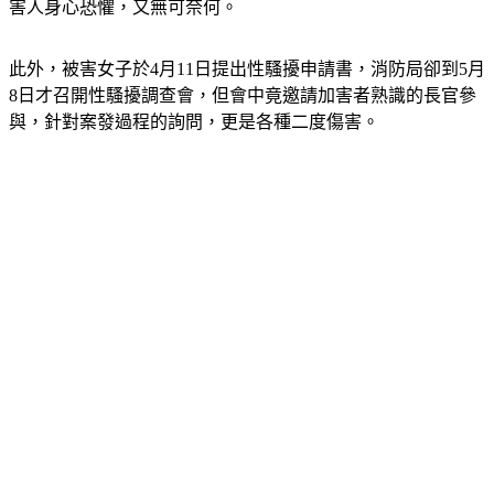
害人同一個辦公室，多次做出故意擋住去路等挑釁動作，讓被
害人身心恐懼，又無可奈何。
此外，被害女子於4月11日提出性騷擾申請書，消防局卻到5月
8日才召開性騷擾調查會，但會中竟邀請加害者熟識的長官參
與，針對案發過程的詢問，更是各種二度傷害。