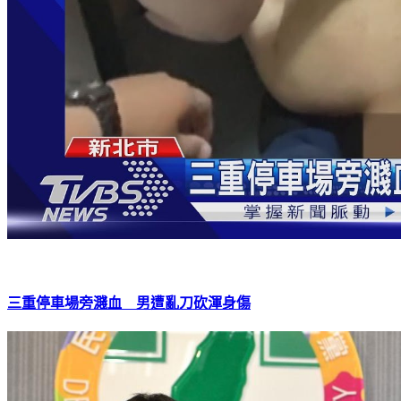
三重停車場旁濺血 男遭亂刀砍渾身傷