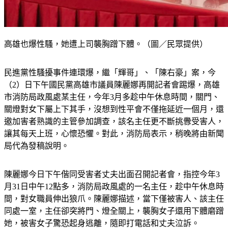
高雄也爆性騷，她遭上司襲胸蹭下體。（圖／民眾提供）
民進黨性騷擾事件連環爆，繼「輝哥」、「陳右豪」案，今
（2）日下午國民黨高雄市議員陳麗娜再開記者會踢爆，高雄
市消防局政風處某主任，今年3月多趁中午休息時間，關門、
關燈對女下屬上下其手，沒想到性平會不僅拖延近一個月，還
邀加害者熟識的主管參加調查，該名主任更不斷挑釁受害人，
讓其每天上班，心懷恐懼。對此，消防局表示，稍晚將由新聞
局代為發稿說明。
陳麗娜今日下午偕同受害者丈夫出面召開記者會，指控今年3
月31日中午12點多，消防局政風處的一名主任，趁中午休息時
間，對女職員伸出狼爪。陳麗娜描述，當下僅被害人、該主任
同處一室，主任卻突將門、燈全關上，襲胸女子還用下體磨蹭