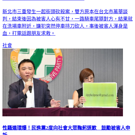
三重停車場旁濺血 男遭亂刀砍渾身傷
新北市三重發生一起街頭砍殺案，雙方原本在台北市萬華談
判，結束後因為被害人心有不甘，一路騎車尾隨對方，結果就
在洗場車附近，嫌犯突然停車持刀砍人，事後被害人渾身是
血，打電話跟朋友求救。
社會