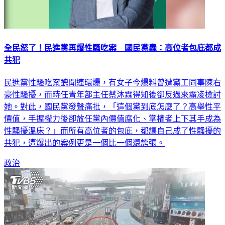
全民怒了！民進黨再爆性騷吃案 國民黨轟：高位者包庇都成
共犯
民進黨性騷吃案醜聞連環爆，有女子今爆料曾遭黨工同事陳右
豪性騷擾，而時任青年部主任蔡沐霖得知後卻反過來霸凌檢討
她。對此，國民黨發聲痛批，「這個黨到底怎麼了？高舉性平
價值，手握權力後卻放任黨內價值腐化、掌權者上下其手成為
性騷擾溫床？」而所有高位者的包庇，都讓自己成了性騷擾的
共犯，遭爆出的案例更是一個比一個還誇張。
政治