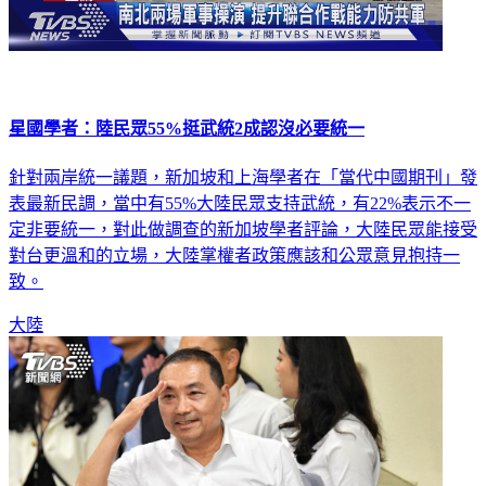
星國學者：陸民眾55%挺武統2成認沒必要統一
針對兩岸統一議題，新加坡和上海學者在「當代中國期刊」發
表最新民調，當中有55%大陸民眾支持武統，有22%表示不一
定非要統一，對此做調查的新加坡學者評論，大陸民眾能接受
對台更溫和的立場，大陸掌權者政策應該和公眾意見抱持一
致。
大陸