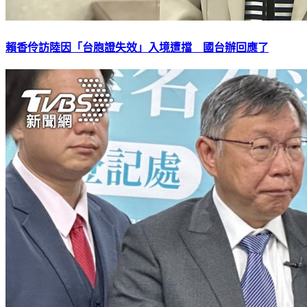
賴香伶訪陸因「台胞證失效」入境遭擋 國台辦回應了