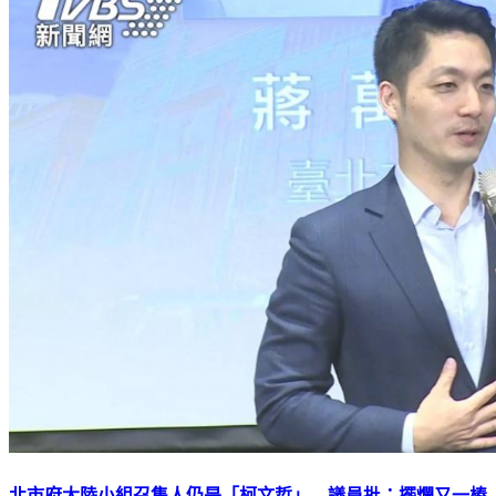
北市府大陸小組召集人仍是「柯文哲」 議員批：擺爛又一樁