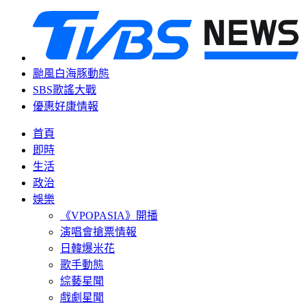
颱風白海豚動態
SBS歌謠大戰
優惠好康情報
首頁
即時
生活
政治
娛樂
《VPOPASIA》開播
演唱會搶票情報
日韓爆米花
歌手動態
綜藝星聞
戲劇星聞