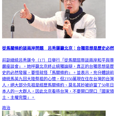
從馬關條約談兩岸問題 呂秀蓮籲北京：台獨思想是歷史必然
前副總統呂秀蓮今（17）日舉行「從馬關屈辱談兩岸和平與尊
嚴座談會」，她呼籲北京終止統獨論辯，真正的台獨思想是歷
史的必然發展，要怪就怪「馬關條約」。並表示，充分體諒前
總統馬英九回大陸祭祖的心懷，但2350萬現在住在台灣的台灣
人，絕大部分先祖是經歷馬關條約、莫名其妙被迫當了50年日
本人的一大群人，因此北京看待台灣，不要開口閉口「國家領
土、主權完整」。
政治