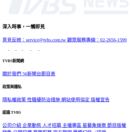
深入時事，一觸即見
意見反映：service@tvbs.com.tw
觀眾服務專線：02-2656-1599
TVBS新聞網
關於我們
56新聞台節目表
政策與隱私
隱私權政策
性騷擾防治措施
網站使用協定
版權宣告
認識 TVBS
公司介紹
企業動態
人才招募
主播專區
星藝象娛樂
節目版權