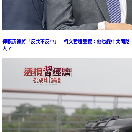
傳賴清德將「反共不反中」 柯文哲嗆雙標：他也變中共同路
人？