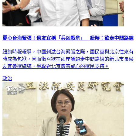
憂心台海緊張！侯友宜稱「兵凶戰危」 紐時：欲走中間路線
紐約時報報導，中國刺激台海緊張之際，國民黨與北京往來有
時成為包袱，因而徵召欲在兩岸議題走中間路線的新北市長侯
友宜參選總統，爭取對北京懷有戒心的選民支持。
政治