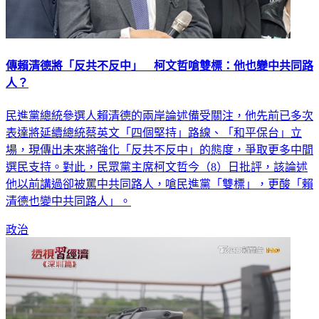
傳賴清德將「反共不反中」 柯文哲嗆雙標：他也變中共同路
人？
民進黨總統參選人賴清德的兩岸論述備受關注，他先前已多次
表達將延續總統蔡英文「四個堅持」路線、「和平保台」立
場，現傳出未來將強化「反共不反中」的態度，爭取更多中間
選民支持。對此，民眾黨主席柯文哲今（8）日批評，該論述
他以前講過卻被罵中共同路人，嗆民進黨「雙標」，更酸「賴
清德也變中共同路人」。
政治