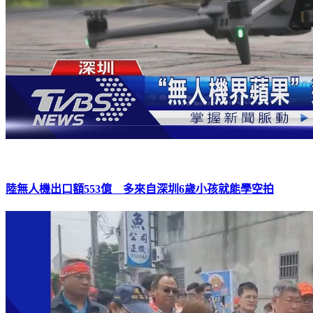
陸無人機出口額553億 多來自深圳6歲小孩就能學空拍