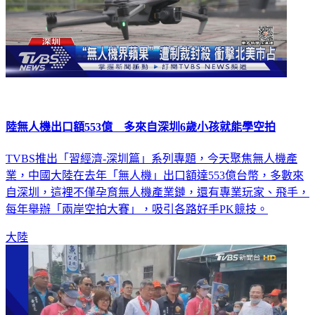
陸無人機出口額553億 多來自深圳6歲小孩就能學空拍
TVBS推出「習經濟-深圳篇」系列專題，今天聚焦無人機產
業，中國大陸在去年「無人機」出口額達553億台幣，多數來
自深圳，這裡不僅孕育無人機產業鏈，還有專業玩家、飛手，
每年舉辦「兩岸空拍大賽」，吸引各路好手PK競技。
大陸