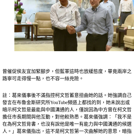
曾催促侯友宜加緊腳步，但藍軍這時也放緩態度，畢竟兩岸之
路寧可走得慢一點，也不容一絲兇險。
註：葛來儀事後不滿指控柯文哲蓄意扭曲她的話。她強調自己
發言在布魯金斯研究所YouTube頻道上都找的到，她未說出或
暗示柯文哲是最能與中國溝通的人，僅說因為中方曾在柯文哲
擔任市長期間與他互動，對他較熟悉。葛來儀強調：「我不是
在為柯文哲背書，也沒有說他是唯一有能力與中國溝通的候選
人。」葛來儀指出，這不是柯文哲第一次曲解她的意思，暗指