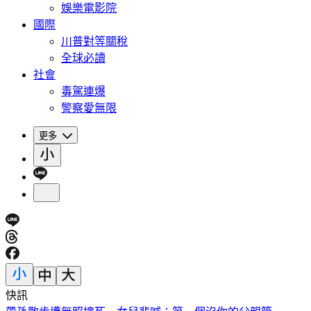
娛樂電影院
國際
川普對等關稅
全球必讀
社會
毒駕連爆
警察愛無限
更多
快訊