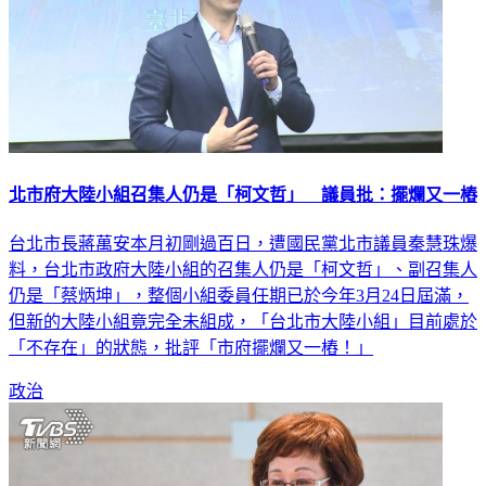
北市府大陸小組召集人仍是「柯文哲」 議員批：擺爛又一樁
台北市長蔣萬安本月初剛過百日，遭國民黨北市議員秦慧珠爆
料，台北市政府大陸小組的召集人仍是「柯文哲」、副召集人
仍是「蔡炳坤」，整個小組委員任期已於今年3月24日屆滿，
但新的大陸小組竟完全未組成，「台北市大陸小組」目前處於
「不存在」的狀態，批評「市府擺爛又一樁！」
政治