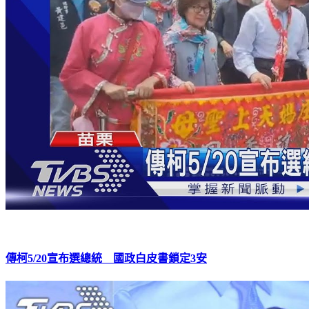
傳柯5/20宣布選總統 國政白皮書鎖定3安