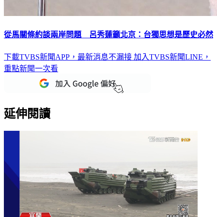
從馬關條約談兩岸問題 呂秀蓮籲北京：台獨思想是歷史必然
下載TVBS新聞APP，最新消息不漏接
加入TVBS新聞LINE，
重點新聞一次看
延伸閱讀