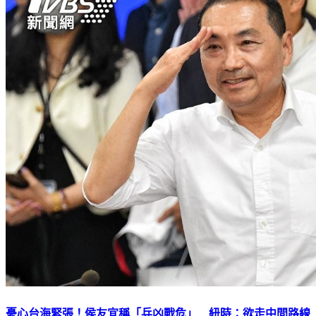
憂心台海緊張！侯友宜稱「兵凶戰危」 紐時：欲走中間路線