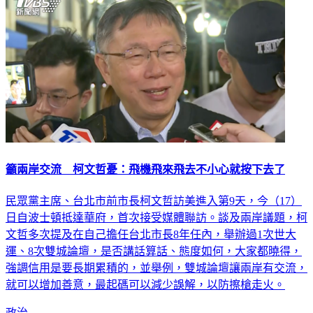
籲兩岸交流 柯文哲憂：飛機飛來飛去不小心就按下去了
民眾黨主席、台北市前市長柯文哲訪美進入第9天，今（17）
日自波士頓抵達華府，首次接受媒體聯訪。談及兩岸議題，柯
文哲多次提及在自己擔任台北市長8年任內，舉辦過1次世大
運、8次雙城論壇，是否講話算話、態度如何，大家都曉得，
強調信用是要長期累積的，並舉例，雙城論壇讓兩岸有交流，
就可以增加善意，最起碼可以減少誤解，以防擦槍走火。
政治