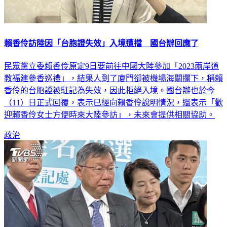
賴香伶訪陸因「台胞證失效」入境遭擋 國台辦回應了
民眾黨立委賴香伶原定9日要前往中國大陸參加「2023兩岸道
教福建參香巡禮」，結果人到了廈門卻被機場海關攔下，稱賴
香伶的台胞證被駐記為失效，因此拒絕入境。國台辦也於今
（11）日正式回覆，表示已經向賴香伶說明情況，還表示「歡
迎賴香伶女士方便時來大陸參訪」，未來會提供相關協助。
政治