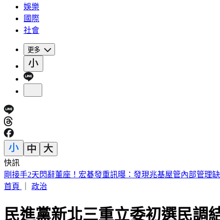
娛樂
國際
社會
更多
快訊
英特爾別想搶訂單？ 外媒曝：客戶不敢得罪台積電
首頁
｜
政治
民進黨新北三重立委初選民調