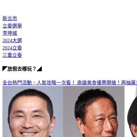
新北市
立委選舉
李坤城
2024大選
2024立委
三重立委
◤放假去哪玩？◢
全台熱門活動、人氣攻略一次看！
高雄美食優惠開搶！再抽萬