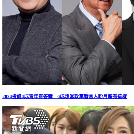
2024投誰4成青年有答案 6成想當政黨發言人盼月薪有這樣