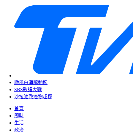
颱風白海豚動態
SBS歌謠大戰
沙拉油致癌物超標
首頁
即時
生活
政治