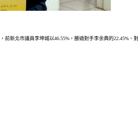
新北市議員李坤城以46.55%，勝過對手李余典的22.45%、對手