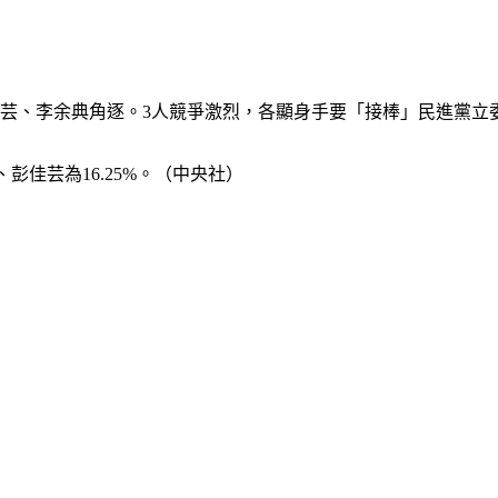
佳芸、李余典角逐。3人競爭激烈，各顯身手要「接棒」民進黨立
、彭佳芸為16.25%。（中央社）