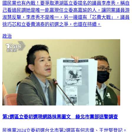
國民黨也有內戰！要爭取港湖區立委提名的議員李彥秀，稱自
己看過民調她是唯一能贏現任立委高嘉瑜的人，讓同黨議員游
淑慧反擊，李彥秀不是唯一，另一邊還有「芯費大戰」，議員
徐巧芯和立委費鴻泰的初選之爭，也還在持續。
政治
第2選區立委初選現網路抹黑圖文 綠北市黨部送警調查