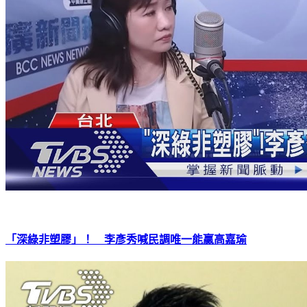
「深綠非塑膠」！ 李彥秀喊民調唯一能贏高嘉瑜