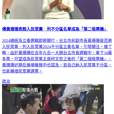
傳黃珊珊表態入民眾黨 列不分區名單成為「第二吸票機」
2024總統及立委選戰即將開打，台北市前副市長黃珊珊是否將
入民眾黨、列入民眾黨2024不分區立委名單，引發關注。據了
解，由於黃珊珊在去年九合一大選台北市長選戰中，拿下34萬
多票，可望成為民眾黨主席柯文哲之後的「第二個吸票機」，
黃珊珊近期在幾場餐敘中也提及，若自己納入民眾黨不分區，
也能擴增民眾黨選票。
政治