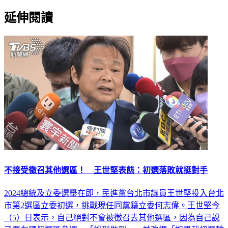
延伸閱讀
不接受徵召其他選區！ 王世堅表態：初選落敗就挺對手
2024總統及立委選舉在即，民進黨台北市議員王世堅投入台北
市第2選區立委初選，挑戰現任同黨籍立委何志偉。王世堅今