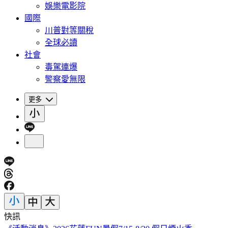
娛樂電影院
國際
川普對等關稅
全球必讀
社會
毒駕連爆
警察愛無限
更多
快訊