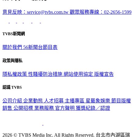
深入時事，一觸即見
意見反映：service@tvbs.com.tw
觀眾服務專線：02-2656-1599
TVBS新聞網
關於我們
56新聞台節目表
政策與隱私
隱私權政策
性騷擾防治措施
網站使用協定
版權宣告
認識 TVBS
公司介紹
企業動態
人才招募
主播專區
星藝象娛樂
節目版權
銷售
公開招標
業務服務
官方聲明
獲獎紀錄／認證