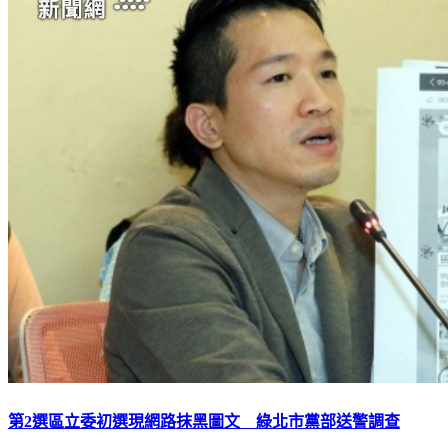
第2選區立委初選現網路抹黑圖文 綠北市黨部送警調查