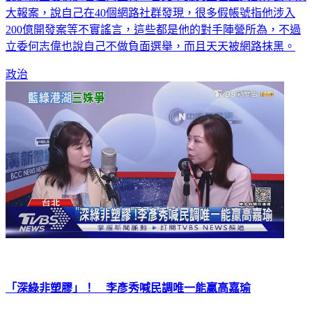
民進黨立委初選也往內互打，台北市議員王世堅大動作去市刑
大報案，說自己在40個網路社群發現，很多假帳號指他涉入
200億開發案等不實謠言，這些都是他的對手陣營所為，不過
立委何志偉也說自己不做負面選舉，而且天天被網路抹黑。
政治
「深綠非塑膠」！ 李彥秀喊民調唯一能贏高嘉瑜