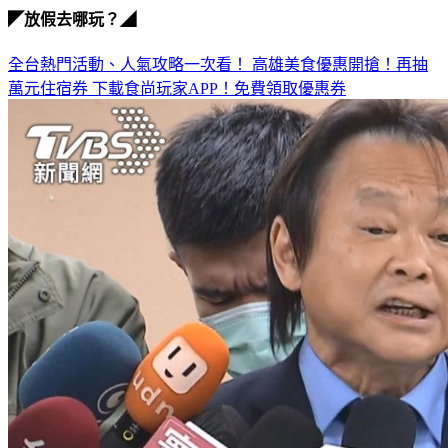
◤放假去哪玩？◢
全台熱門活動、人氣攻略一次看！
高雄美食優惠開搶！再抽
萬元住宿券
下載食尚玩家APP！免費領取優惠券