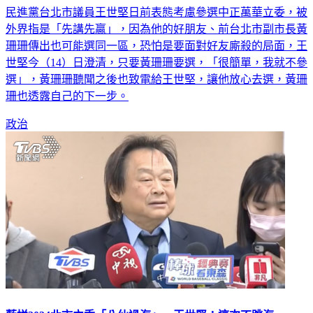
民進黨台北市議員王世堅日前表態考慮參選中正萬華立委，被
外界指是「先講先贏」，因為他的好朋友、前台北市副市長黃
珊珊傳出也可能選同一區，恐怕是要面對好友廝殺的局面，王
世堅今（14）日澄清，只要黃珊珊要選，「很簡單，我就不參
選」，黃珊珊聽聞之後也致電給王世堅，讓他放心去選，黃珊
珊也透露自己的下一步。
政治