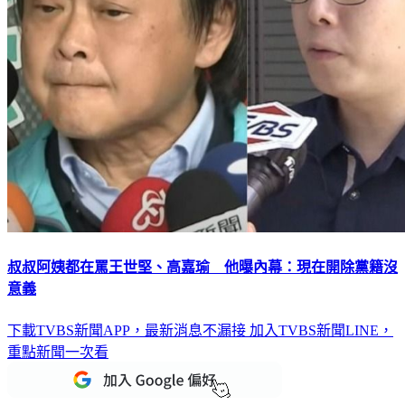
叔叔阿姨都在罵王世堅、高嘉瑜 他曝內幕：現在開除黨籍沒
意義
下載TVBS新聞APP，最新消息不漏接
加入TVBS新聞LINE，
重點新聞一次看