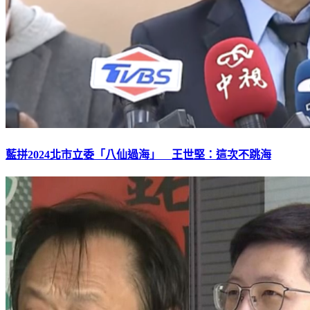
藍拼2024北市立委「八仙過海」 王世堅：這次不跳海