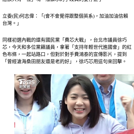
應該只有一位」嗎，潑髒水的手段真的要停止了。
立委(民)何志偉：「(會不會覺得跟整個英系)，加油加油信賴
台灣。」
同樣初選內戰的還有國民黨「費芯大戰」，台北市議員徐巧
芯，今天和多位黨籍議員，拿著「支持年輕世代進國會」的紅
色布條，一起站路口，但對於對手費鴻泰的宣傳影片，提到
「曾經滄海桑田朋友還是老的好」，徐巧芯用這句來回擊。