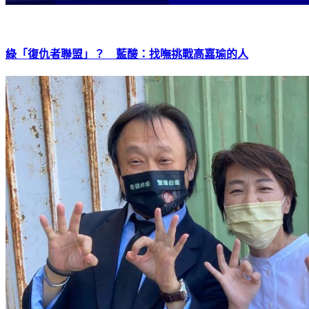
綠「復仇者聯盟」？ 藍酸：找嘸挑戰高嘉瑜的人