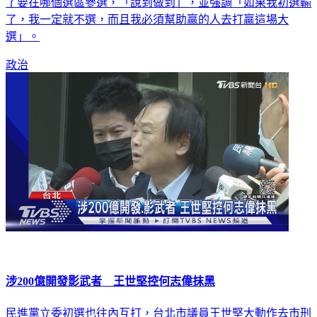
（5）日表示，自己絕對不會被徵召去其他選區，因為自己說
了要在哪個選區參選，「說到做到」，並強調「如果我初選輸
了，我一定就不選，而且我必須幫助贏的人去打贏這場大
選」。
政治
涉200億開發影武者 王世堅控何志偉抹黑