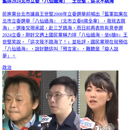
藍拼2024北市立委「八仙過海」 王世堅：這次不跳海
民進黨台北市議員王世堅2008年立委選舉前喊出「藍軍如果在
北市立委選舉『八仙過海』（北市立委8席全拿），我就去跳
海」，選後兌現承諾，赴三芝跳海，而日前再表態有意參選
2024立委，剛好又遇上國民黨稱力拼「八仙過海、坐6搶8」王
世堅笑說，「這次我不跳海了！」並批評，國民黨現在就預估
「八仙過海」，說好聽這叫「預言家」，難聽是「癡人說
夢」。
政治