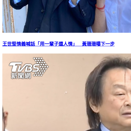
王世堅情義喊話「用一輩子還人情」 黃珊珊曝下一步