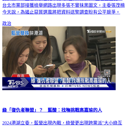
民進黨2024立委初選台北市第2選區有何志偉、王世堅登記。
台北市黨部接獲檢舉網路出現多張不實抹黑圖文，主委張茂楠
今天說，為遏止惡質選風將把資料送警調查盼有公平競爭。
政治
綠「復仇者聯盟」？ 藍酸：找嘸挑戰高嘉瑜的人