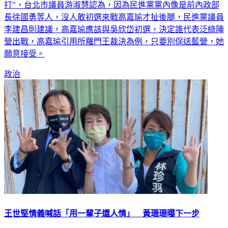
2024港湖立委，藍營出現內戰，綠營更出現跨黨派"大小綠互
打"，台北市議員游淑慧認為，因為民進黨黨內像是前內政部
長徐國勇等人，沒人敢初選來戰高嘉瑜才扯後腿，民進黨議員
李建昌則建議，高嘉瑜應該與吳欣岱初選，決定誰代表泛綠陣
營出戰，高嘉瑜引用所羅門王裁決為例，只要別保送藍營，她
願意接受。
政治
王世堅情義喊話「用一輩子還人情」 黃珊珊曝下一步