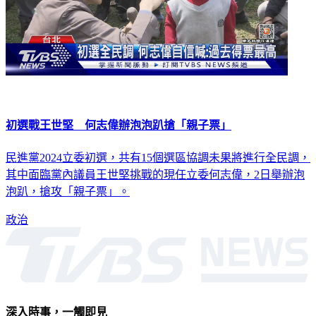
初選戰王世堅 何志偉辦泡泡趴搶「親子票」
民進黨2024立委初選，共有15個選區協調未果將進行全民調，
其中面臨黨內議員王世堅挑戰的現任立委何志偉，2日舉辦泡
泡趴，搶攻「親子票」。
政治