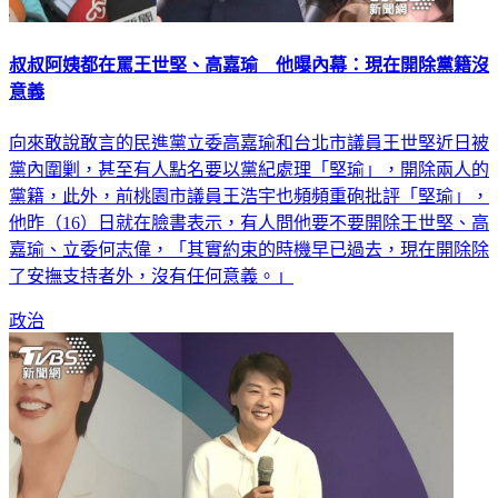
叔叔阿姨都在罵王世堅、高嘉瑜 他曝內幕：現在開除黨籍沒
意義
向來敢說敢言的民進黨立委高嘉瑜和台北市議員王世堅近日被
黨內圍剿，甚至有人點名要以黨紀處理「堅瑜」，開除兩人的
黨籍，此外，前桃園市議員王浩宇也頻頻重砲批評「堅瑜」，
他昨（16）日就在臉書表示，有人問他要不要開除王世堅、高
嘉瑜、立委何志偉，「其實約束的時機早已過去，現在開除除
了安撫支持者外，沒有任何意義。」
政治