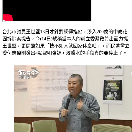
台北市議員王世堅13日才針對網傳指他，涉入200億的中泰花
園拆除案提告，今(14日)號稱當事人的前立委蔡啟芳出面力挺
王世堅，更開酸如果「技不如人就回家休息吧」，而民進黨立
委何志偉則發出4點聲明強調，潑髒水的手段真的要停止了。