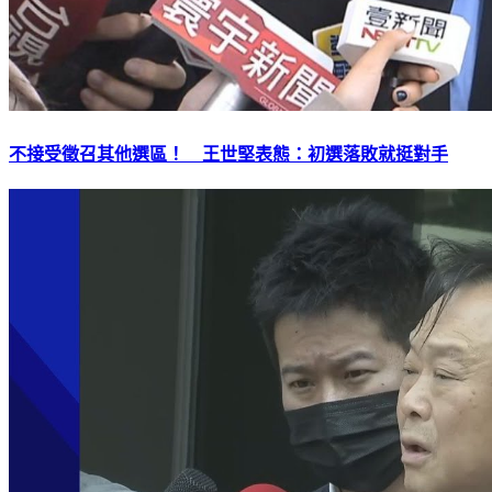
不接受徵召其他選區！ 王世堅表態：初選落敗就挺對手