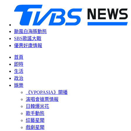
颱風白海豚動態
SBS歌謠大戰
優惠好康情報
首頁
即時
生活
政治
娛樂
《VPOPASIA》開播
演唱會搶票情報
日韓爆米花
歌手動態
綜藝星聞
戲劇星聞