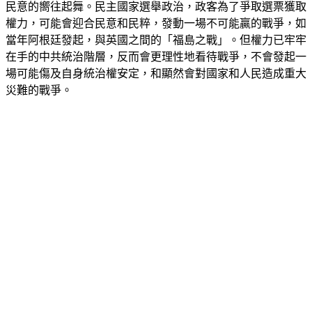
中共領導層會冷靜思考，全面評估各種風險和代價，而不會隨
民意的嚮往起舞。民主國家選舉政治，政客為了爭取選票獲取
權力，可能會迎合民意和民粹，發動一場不可能贏的戰爭，如
當年阿根廷發起，與英國之間的「福島之戰」。但權力已牢牢
在手的中共統治階層，反而會更理性地看待戰爭，不會發起一
場可能傷及自身統治權安定，和顯然會對國家和人民造成重大
災難的戰爭。