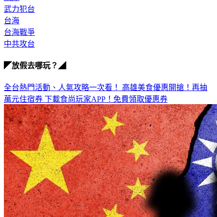
兩岸
武力犯台
台海
台海戰爭
中共攻台
◤放假去哪玩？◢
全台熱門活動、人氣攻略一次看！
高雄美食優惠開搶！再抽
萬元住宿券
下載食尚玩家APP！免費領取優惠券