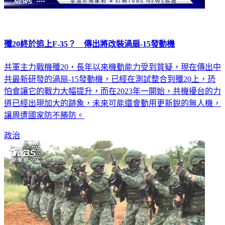
殲20終於追上F-35？ 傳出將改裝渦扇-15發動機
共軍主力戰機殲20，長年以來機動能力受到質疑，現在傳出中
共最新研發的渦扇-15發動機，已經在測試整合到殲20上，恐
怕會讓它的戰力大幅提升，而在2023年一開始，共機擾台的力
道已經出現加大的跡象，未來可能還會動用更新銳的無人機，
讓周遭國家防不勝防。
政治