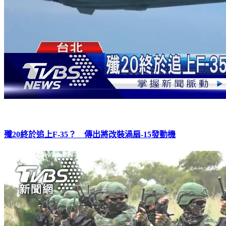
殲20終於追上F-35？ 傳出將改裝渦扇-15發動機