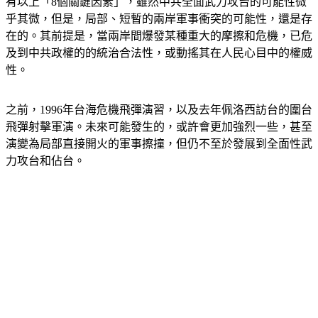
有以上「8個關鍵因素」，雖然中共全面武力攻台的可能性微
乎其微，但是，局部、短暫的兩岸軍事衝突的可能性，還是存
在的。其前提是，當兩岸間爆發某種重大的摩擦和危機，已危
及到中共政權的的統治合法性，或動搖其在人民心目中的權威
性。
之前，1996年台海危機飛彈演習，以及去年佩洛西訪台的圍台
飛彈射擊軍演。未來可能發生的，或許會更加強烈一些，甚至
演變為局部直接開火的軍事擦撞，但仍不至於發展到全面性武
力攻台和佔台。