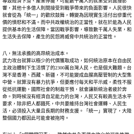
被國際制裁，及自我切斷來自台灣科技產品零組件供應鏈，所
導致經濟下滑、產業停擺，可能數千萬人的就業受到直接影
響，其他十多億人則間接受到戰爭帶來的負面影響。人民很快
就會從為「統一」的歡欣鼓舞，轉變為因現實生活付出慘重代
價的憤怒和不滿。而中共政權統治的正當性，就在於能為人民
提供基本的生活保障。當因戰爭影響，導致數千萬人失業，和
生活失去保障，產生的民怨將威脅中共統治的正當性。
八，無法承擔的高昂統治成本。
武力攻台就算以極少的代價獲取成功，如何統治原本在自由民
主政治體制下生活慣了的2300萬台灣人民，也是個大難題。台
灣不是香港、西藏、新疆，不可能變成血腥高壓管制的大型集
中營。就算沒有暴力抗爭，但要應付每天和平示威，柔性不服
從抵抗運動，國際社會的制裁干預，就會讓新統治者疲於奔
命。到時候沒有經濟自足能力的台灣，人民又有較高生活水平
要求，除非把人都餓死，中共要維持台灣社會運轉、人民生
活，必須投入大量且長期的財務支援。「統一」實現了，大陸
整個國力都因此可能會被拖垮。