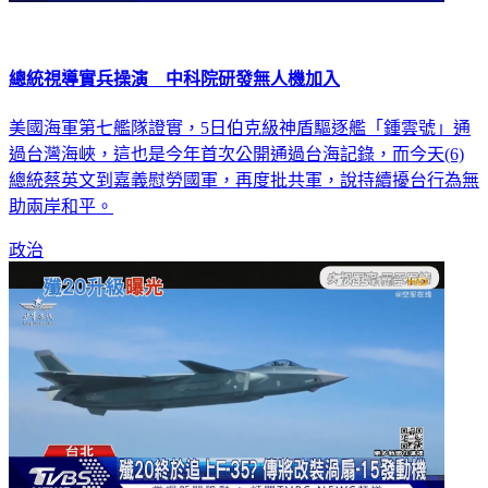
總統視導實兵操演 中科院研發無人機加入
美國海軍第七艦隊證實，5日伯克級神盾驅逐艦「鍾雲號」通
過台灣海峽，這也是今年首次公開通過台海記錄，而今天(6)
總統蔡英文到嘉義慰勞國軍，再度批共軍，說持續擾台行為無
助兩岸和平。
政治