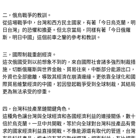
二，俄烏戰爭的教訓。
從這場戰爭中，台灣和西方民主國家，有著「今日烏克蘭，明
日台灣」的恐懼和擔憂。但北京當局，同樣有著「今日俄羅
斯，明日中國」這個前車之鑒的參考和教訓。
三，國際制裁重創經濟。
這次俄國受到以前想象不到的，來自國際社會諸多強烈制裁措
施，切斷俄羅斯與世界金融、貿易往來，中斷部分能源出口，
外資也全部撤離，導致其經濟在崩潰邊緣。更依靠全球化和國
際貿易維繫經濟的中國，若因發起戰爭受到全球制裁，其結局
更為無法承受的慘重。
四，台灣科技產業鏈關鍵角色。
這種角色讓台灣與全球經濟和各國經濟利益的連接關係，數十
倍於烏克蘭。一旦中共開戰，等於向全球對台灣科技產品有需