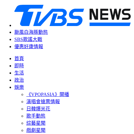
颱風白海豚動態
SBS歌謠大戰
優惠好康情報
首頁
即時
生活
政治
娛樂
《VPOPASIA》開播
演唱會搶票情報
日韓爆米花
歌手動態
綜藝星聞
戲劇星聞