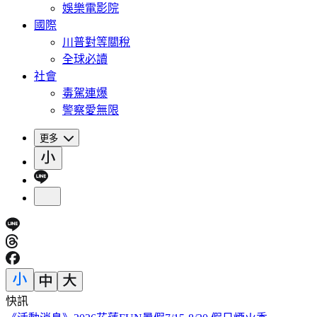
娛樂電影院
國際
川普對等關稅
全球必讀
社會
毒駕連爆
警察愛無限
更多
快訊