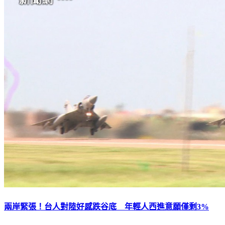
兩岸緊張！台人對陸好感跌谷底 年輕人西進意願僅剩3%