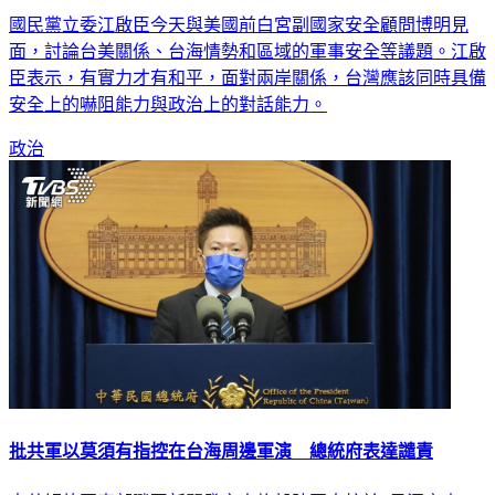
與前白宮幕僚會面 江啟臣：兩岸有實力才有和平
國民黨立委江啟臣今天與美國前白宮副國家安全顧問博明見
面，討論台美關係、台海情勢和區域的軍事安全等議題。江啟
臣表示，有實力才有和平，面對兩岸關係，台灣應該同時具備
安全上的嚇阻能力與政治上的對話能力。
政治
批共軍以莫須有指控在台海周邊軍演 總統府表達譴責