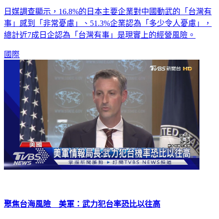
習近平：不會放棄武力犯台 近7成日企憂「台灣有事」
日媒調查顯示，16.8%的日本主要企業對中國動武的「台灣有
事」感到「非常憂慮」、51.3%企業認為「多少令人憂慮」，
總計近7成日企認為「台灣有事」是現實上的經營風險。
國際
聚焦台海風險 美軍：武力犯台率恐比以往高