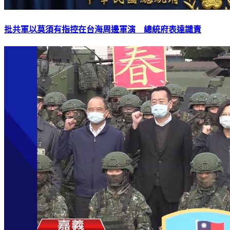
批共軍以莫須有指控在台海周邊軍演 總統府表達譴責