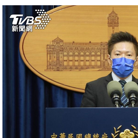
與前白宮幕僚會面 江啟臣：兩岸有實力才有和平