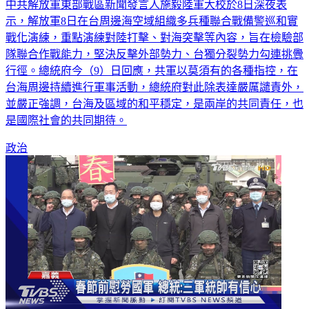
中共解放軍東部戰區新聞發言人施毅陸軍大校於8日深夜表
示，解放軍8日在台周邊海空域組織多兵種聯合戰備警巡和實
戰化演練，重點演練對陸打擊、對海突擊等內容，旨在檢驗部
隊聯合作戰能力，堅決反擊外部勢力、台獨分裂勢力勾連挑釁
行徑。總統府今（9）日回應，共軍以莫須有的各種指控，在
台海周邊持續進行軍事活動，總統府對此除表達嚴厲譴責外，
並嚴正強調，台海及區域的和平穩定，是兩岸的共同責任，也
是國際社會的共同期待。
政治