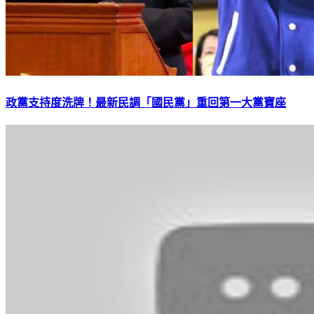
政黨支持度洗牌！最新民調「國民黨」重回第一大黨寶座