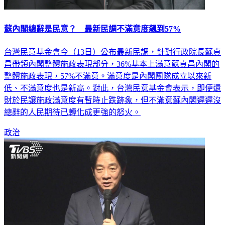
蘇內閣總辭是民意？ 最新民調不滿意度飆到57%
台灣民意基金會今（13日）公布最新民調，針對行政院長蘇貞
昌帶領內閣整體施政表現部分，36%基本上滿意蘇貞昌內閣的
整體施政表現，57%不滿意。滿意度是內閣團隊成立以來新
低、不滿意度也是新高。對此，台灣民意基金會表示，即便還
財於民讓施政滿意度有暫時止跌跡象，但不滿意蘇內閣遲遲沒
總辭的人民期待已轉化成更強的怒火。
政治