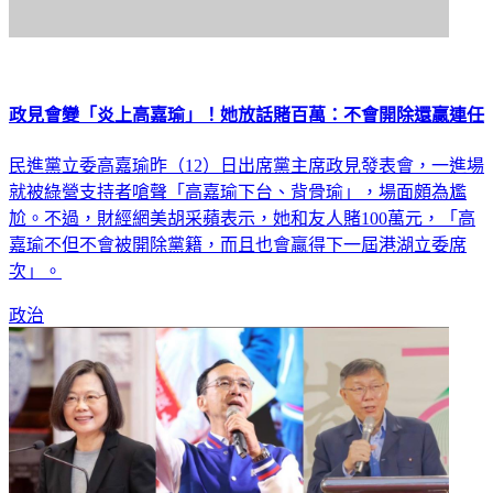
政見會變「炎上高嘉瑜」！她放話賭百萬：不會開除還贏連任
民進黨立委高嘉瑜昨（12）日出席黨主席政見發表會，一進場
就被綠營支持者嗆聲「高嘉瑜下台、背骨瑜」，場面頗為尷
尬。不過，財經網美胡采蘋表示，她和友人賭100萬元，「高
嘉瑜不但不會被開除黨籍，而且也會贏得下一屆港湖立委席
次」。
政治