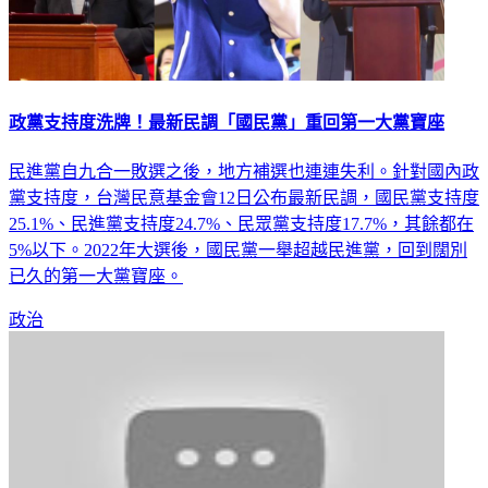
政黨支持度洗牌！最新民調「國民黨」重回第一大黨寶座
民進黨自九合一敗選之後，地方補選也連連失利。針對國內政
黨支持度，台灣民意基金會12日公布最新民調，國民黨支持度
25.1%、民進黨支持度24.7%、民眾黨支持度17.7%，其餘都在
5%以下。2022年大選後，國民黨一舉超越民進黨，回到闊別
已久的第一大黨寶座。
政治