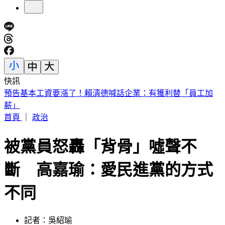
快訊
預告基本工資要漲了！賴清德喊話企業：有獲利替「員工加
薪」
首頁
｜
政治
被黨員怒轟「背骨」噓聲不
斷 高嘉瑜：愛民進黨的方式
不同
記者：吳紹瑜