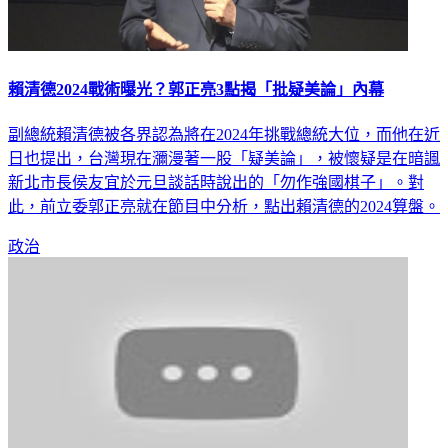
賴清德2024戰術曝光？郭正亮3點揭「批疑美論」內幕
副總統賴清德被各界認為將在2024年挑戰總統大位，而他在近
日也提出，台灣現在瀰漫著一股「疑美論」，被懷疑是在暗諷
新北市長侯友宜於元旦談話時說出的「勿作強國棋子」。對
此，前立委郭正亮就在節目中分析，點出賴清德的2024算盤。
政治