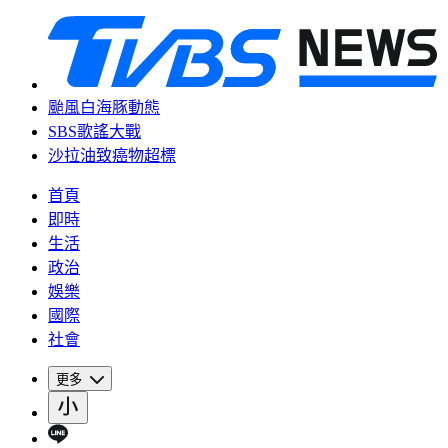
颱風白海豚動態
SBS歌謠大戰
沙拉油致癌物超標
首頁
即時
生活
政治
娛樂
國際
社會
更多