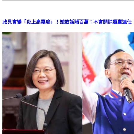
政見會變「炎上高嘉瑜」！她放話賭百萬：不會開除還贏連任