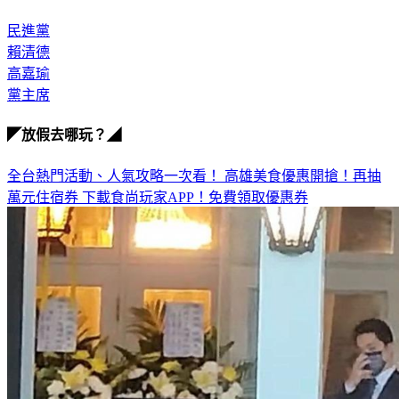
民進黨
賴清德
高嘉瑜
黨主席
◤放假去哪玩？◢
全台熱門活動、人氣攻略一次看！
高雄美食優惠開搶！再抽
萬元住宿券
下載食尚玩家APP！免費領取優惠券