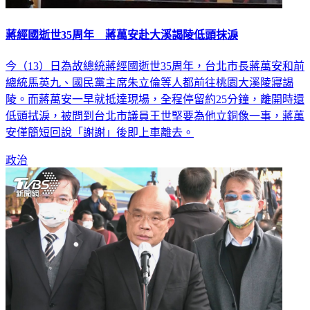
蔣經國逝世35周年 蔣萬安赴大溪謁陵低頭抹淚
今（13）日為故總統蔣經國逝世35周年，台北市長蔣萬安和前
總統馬英九、國民黨主席朱立倫等人都前往桃園大溪陵寢謁
陵。而蔣萬安一早就抵達現場，全程停留約25分鐘，離開時還
低頭拭淚，被問到台北市議員王世堅要為他立銅像一事，蔣萬
安僅簡短回說「謝謝」後即上車離去。
政治