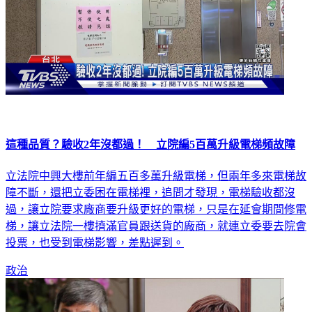
這種品質？驗收2年沒都過！ 立院編5百萬升級電梯頻故障
立法院中興大樓前年編五百多萬升級電梯，但兩年多來電梯故
障不斷，還把立委困在電梯裡，追問才發現，電梯驗收都沒
過，讓立院要求廠商要升級更好的電梯，只是在延會期間修電
梯，讓立法院一樓擠滿官員跟送貨的廠商，就連立委要去院會
投票，也受到電梯影響，差點遲到。
政治