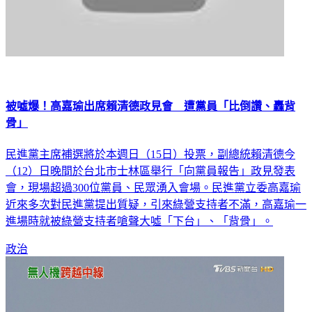
被噓爆！高嘉瑜出席賴清德政見會 遭黨員「比倒讚、轟背
骨」
民進黨主席補選將於本週日（15日）投票，副總統賴清德今
（12）日晚間於台北市士林區舉行「向黨員報告」政見發表
會，現場超過300位黨員、民眾湧入會場。民進黨立委高嘉瑜
近來多次對民進黨提出質疑，引來綠營支持者不滿，高嘉瑜一
進場時就被綠營支持者嗆聲大噓「下台」、「背骨」。
政治