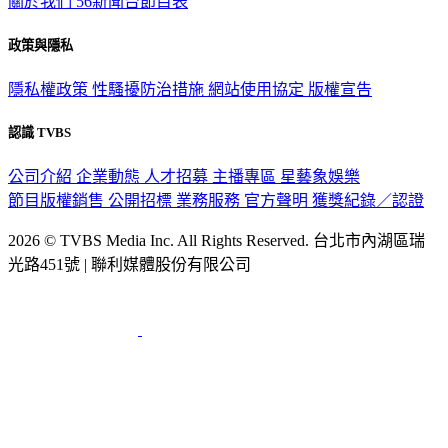
關於我們
56新聞台節目表
政策與隱私
隱私權政策
性騷擾防治措施
網站使用協定
版權宣告
認識 TVBS
公司介紹
企業動態
人才招募
主播專區
星藝象娛樂
節目版權銷售
公開招標
業務服務
官方聲明
獲獎紀錄／認證
2026 © TVBS Media Inc. All Rights Reserved. 台北市內湖區瑞
光路451號 | 聯利媒體股份有限公司