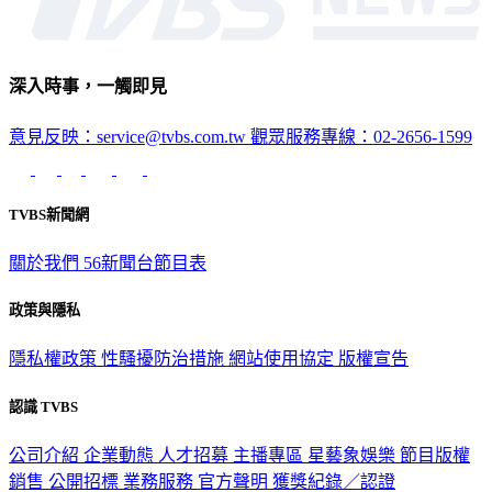
深入時事，一觸即見
意見反映：service@tvbs.com.tw
觀眾服務專線：02-2656-1599
TVBS新聞網
關於我們
56新聞台節目表
政策與隱私
隱私權政策
性騷擾防治措施
網站使用協定
版權宣告
認識 TVBS
公司介紹
企業動態
人才招募
主播專區
星藝象娛樂
節目版權
銷售
公開招標
業務服務
官方聲明
獲獎紀錄／認證