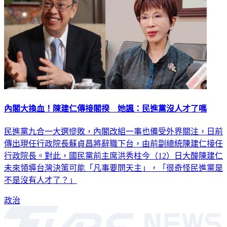
內閣大換血！陳建仁傳接閣揆 她諷：民進黨沒人才了嗎
民進黨九合一大選慘敗，內閣改組一事也備受外界關注，日前
傳出現任行政院長蘇貞昌將辭職下台，由前副總統陳建仁接任
行政院長。對此，國民黨前主席洪秀柱今（12）日大酸陳建仁
未來領導台灣決策可能「凡事要問天主」，「很奇怪民進黨是
不是沒有人才了？」
政治