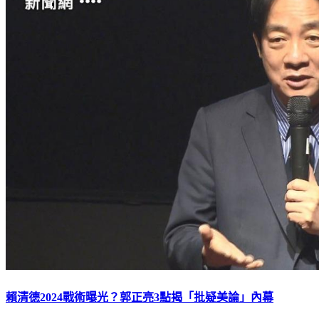
賴清德2024戰術曝光？郭正亮3點揭「批疑美論」內幕