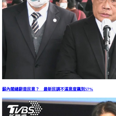
蘇內閣總辭是民意？ 最新民調不滿意度飆到57%