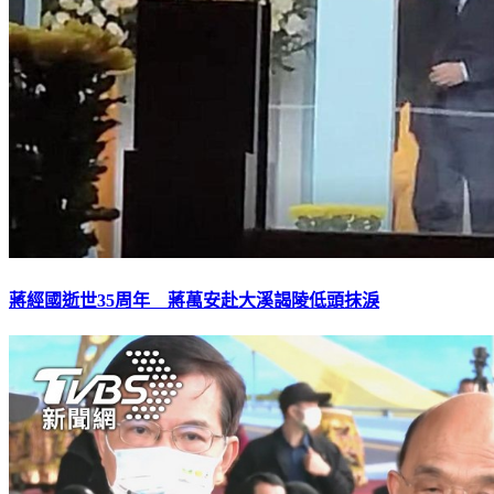
蔣經國逝世35周年 蔣萬安赴大溪謁陵低頭抹淚