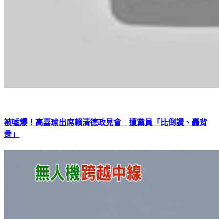
被噓爆！高嘉瑜出席賴清德政見會 遭黨員「比倒讚、轟背
骨」