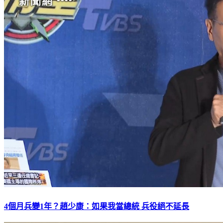
4個月兵變1年？趙少康：如果我當總統 兵役絕不延長