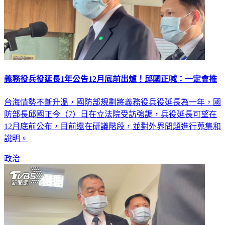
義務役兵役延長1年公告12月底前出爐！邱國正喊：一定會推
台海情勢不斷升溫，國防部規劃將義務役兵役延長為一年，國
防部長邱國正今（7）日在立法院受訪強調，兵役延長可望在
12月底前公布，目前還在研議階段，並對外界問題進行蒐集和
說明。
政治