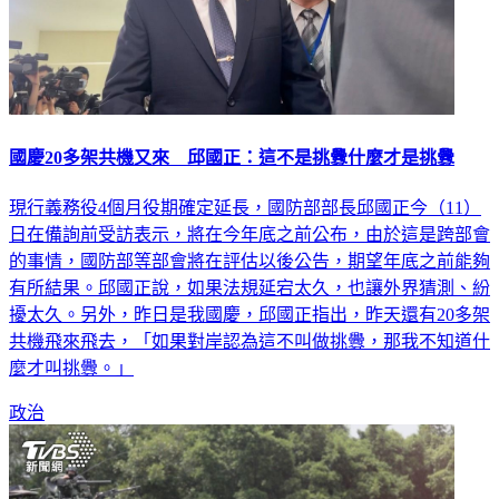
國慶20多架共機又來 邱國正：這不是挑釁什麼才是挑釁
現行義務役4個月役期確定延長，國防部部長邱國正今（11）
日在備詢前受訪表示，將在今年底之前公布，由於這是跨部會
的事情，國防部等部會將在評估以後公告，期望年底之前能夠
有所結果。邱國正說，如果法規延宕太久，也讓外界猜測、紛
擾太久。另外，昨日是我國慶，邱國正指出，昨天還有20多架
共機飛來飛去，「如果對岸認為這不叫做挑釁，那我不知道什
麼才叫挑釁。」
政治