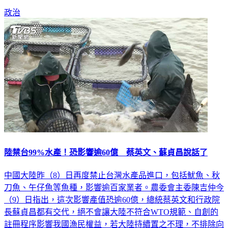
政治
陸禁台99%水產！恐影響逾60億 蔡英文、蘇貞昌說話了
中國大陸昨（8）日再度禁止台灣水產品進口，包括魷魚、秋
刀魚、午仔魚等魚種，影響逾百家業者。農委會主委陳吉仲今
（9）日指出，這次影響產值恐逾60億，總統蔡英文和行政院
長蘇貞昌都有交代，絕不會讓大陸不符合WTO規範、自創的
註冊程序影響我國漁民權益，若大陸持續置之不理，不排除向
WTO申訴。更多新聞：