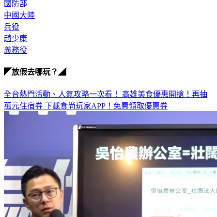
中國大陸
兵役
趙少康
義務役
◤放假去哪玩？◢
全台熱門活動、人氣攻略一次看！
高雄美食優惠開搶！再抽
萬元住宿券
下載食尚玩家APP！免費領取優惠券