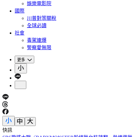
娛樂電影院
國際
川普對等關稅
全球必讀
社會
毒駕連爆
警察愛無限
更多
快訊