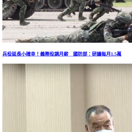
兵役延長小確幸！義務役調月薪 國防部：研議每月1.5萬