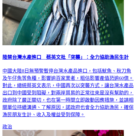
陸禁台灣水產進口 蔡英文批「突襲」：全力協助漁民生計
中國大陸8日無預警暫停台灣水產品進口，包括魷魚、秋刀魚
及午仔魚等魚種，影響逾百家業者，粗估影響產值恐逾60億。
對此，總統蔡英文表示，中國再次以突襲方式，讓台灣水產品
出口到中國受到阻礙，對兩岸貿易的正常往來是沒有幫助的，
政府除了嚴正關切，也在第一時間立即啟動因應措施，並請相
關單位持續溝通、了解原因，諾政府也會全力協助漁民，確保
漁民朋友生計、收入及權益受到保障。
政治