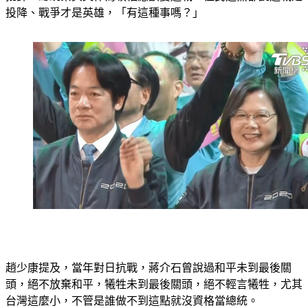
趙少康提及，當年對日抗戰，蔣介石曾說過和平未到最後關
頭，絕不放棄和平，犧牲未到最後關頭，絕不輕言犧牲，尤其
台灣這麼小，不管是誰做不到這點就沒資格當總統。