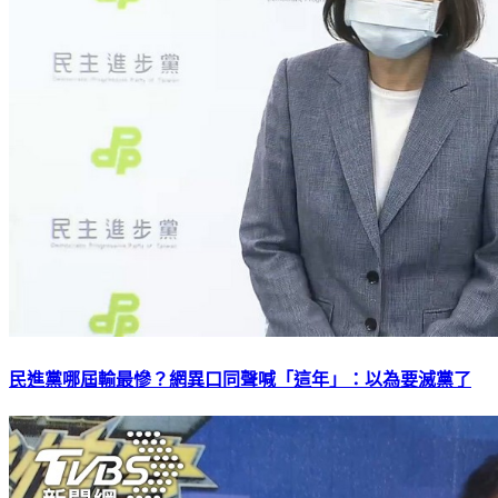
民進黨哪屆輸最慘？網異口同聲喊「這年」：以為要滅黨了