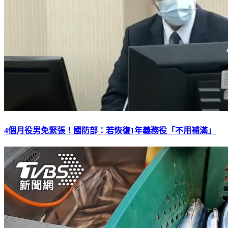
4個月役男免緊張！國防部：若恢復1年義務役「不用補滿」