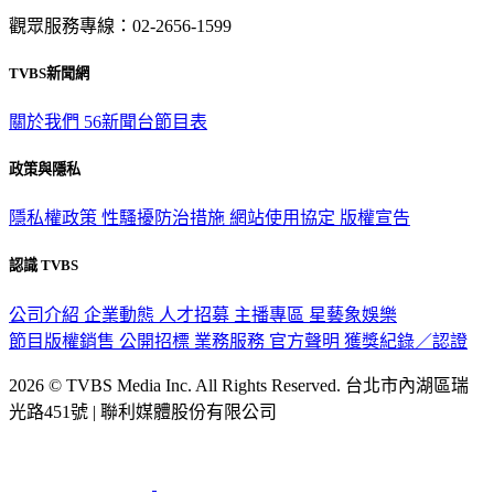
TVBS新聞網
關於我們
56新聞台節目表
政策與隱私
隱私權政策
性騷擾防治措施
網站使用協定
版權宣告
認識 TVBS
公司介紹
企業動態
人才招募
主播專區
星藝象娛樂
節目版權銷售
公開招標
業務服務
官方聲明
獲獎紀錄／認證
2026 © TVBS Media Inc. All Rights Reserved. 台北市內湖區瑞
光路451號 | 聯利媒體股份有限公司