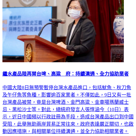
繼水產品陸再禁台啤、高粱 府：持續溝通、全力協助業者
中國大陸8日無預警暫停台灣水產品進口，包括魷魚、秋刀魚
及午仔魚等魚種，影響逾百家業者。不僅如此，9日又有一批
台灣產品被禁，竟是台灣啤酒、金門高粱、金車噶瑪蘭威士
忌、黑松沙士等。對此，總統府發言人張惇涵今（10日）表
示，近日中國頻以行政註冊為手段，造成台灣產品出口到中國
受阻，此舉無助兩岸貿易正常往來，政府表達嚴正關切，也啟
動因應措施，與相關單位持續溝通，並全力協助相關業者。