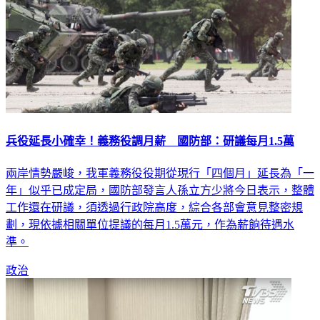
兵役延長小確幸！義務役調月薪 國防部：研議每月1.5萬
兩岸情勢嚴峻，我軍義務役役期從現行「四個月」延長為「一
年」似乎已成定局，國防部發言人孫立方少將今日表示，整體
工作還在研議，須透過行政院高度，綜合各部會意見整密規
劃，現依據相關單位提議的每月1.5萬元，作為薪餉待遇水
準。
政治