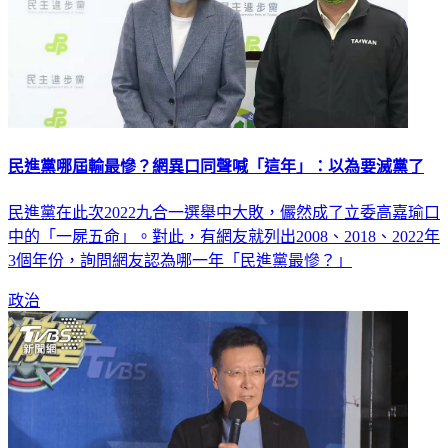
民進黨哪屆輸最慘？網異口同聲喊「這年」：以為要滅黨了
民進黨在此次2022九合一選舉中大敗，儼然成了立委高嘉瑜口
中的「一屍五命」。對此，有網友就列出2008、2018、2022年
3個年份，詢問網友認為哪一年「民進黨最慘？」
政治