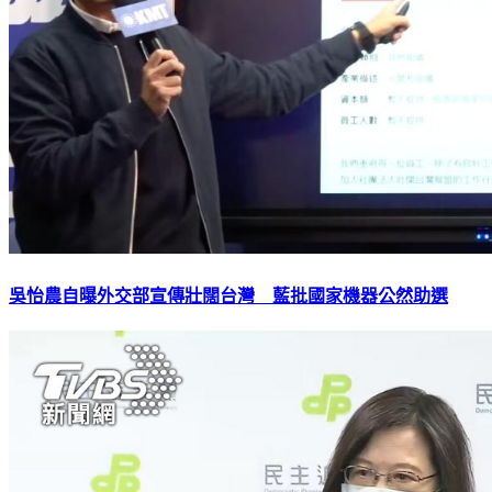
吳怡農自曝外交部宣傳壯闊台灣 藍批國家機器公然助選