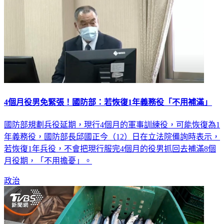
4個月役男免緊張！國防部：若恢復1年義務役「不用補滿」
國防部規劃兵役延期，現行4個月的軍事訓練役，可能恢復為1
年義務役，國防部長邱國正今（12）日在立法院備詢時表示，
若恢復1年兵役，不會把現行服完4個月的役男抓回去補滿8個
月役期，「不用擔憂」。
政治