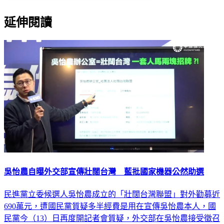
延伸閱讀
吳怡農自曝外交部宣傳壯闊台灣 藍批國家機器公然助選
民進黨立委候選人吳怡農成立的「壯闊台灣聯盟」對外勸募近
690萬元，遭國民黨質疑多半經費是用在宣傳吳怡農本人，國
民黨今（13）日再度開記者會質疑，外交部在吳怡農接受徵召
參選立委後，幫忙找外媒參訪、報導壯闊台灣聯盟，公然以國