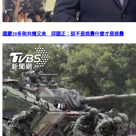
國慶20多架共機又來 邱國正：這不是挑釁什麼才是挑釁