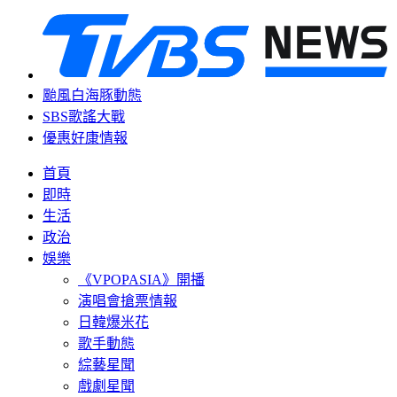
颱風白海豚動態
SBS歌謠大戰
優惠好康情報
首頁
即時
生活
政治
娛樂
《VPOPASIA》開播
演唱會搶票情報
日韓爆米花
歌手動態
綜藝星聞
戲劇星聞