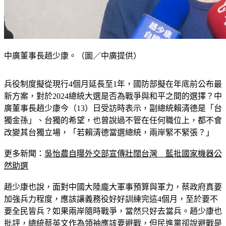
中廣董事長趙少康。（圖／中廣提供）
兵役制度擬從現行4個月延長至1年，國防部擬在年底前公布最
新方案，對於2024總統大選是否為戰爭與和平之間的選擇？中
廣董事長趙少康今（13）日受訪時表示，副總統賴清德是「台
獨金孫」、台獨的希望，也曾說過不管在任何職位上，都不會
改變其台獨立場，「若賴清德當選總統，兩岸緊不緊張？」
更多新聞：
吳怡農自曝外交部宣傳壯闊台灣　藍批國家機器公
然助選
趙少康也說，面對中國大陸龐大軍事預算與軍力，蔡政府真要
加強兵力程度，應該讓義務役好好訓練完這4個月，至於要不
要全民皆兵？如果兩岸隨時戰爭，當然只好去當兵。趙少康也
批評，總統蔡英文作為領袖應該要避戰，但民進黨卻說避戰是
投降、戰爭才是英雄，「有這種事嗎？」