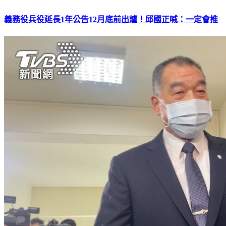
義務役兵役延長1年公告12月底前出爐！邱國正喊：一定會推