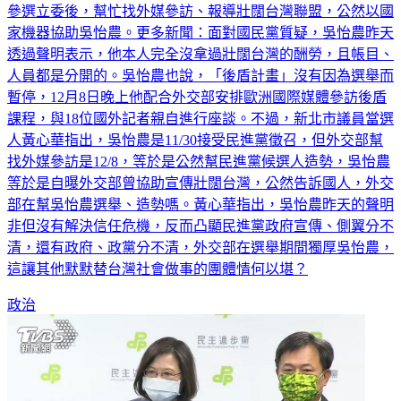
家機器協助吳怡農。更多新聞：面對國民黨質疑，吳怡農昨天
透過聲明表示，他本人完全沒拿過壯闊台灣的酬勞，且帳目、
人員都是分開的。吳怡農也說，「後盾計畫」沒有因為選舉而
暫停，12月8日晚上他配合外交部安排歐洲國際媒體參訪後盾
課程，與18位國外記者親自進行座談。不過，新北市議員當選
人黃心華指出，吳怡農是11/30接受民進黨徵召，但外交部幫
找外媒參訪是12/8，等於是公然幫民進黨候選人造勢，吳怡農
等於是自曝外交部曾協助宣傳壯闊台灣，公然告訴國人，外交
部在幫吳怡農選舉、造勢嗎。黃心華指出，吳怡農昨天的聲明
非但沒有解決信任危機，反而凸顯民進黨政府宣傳、側翼分不
清，還有政府、政黨分不清，外交部在選舉期間獨厚吳怡農，
這讓其他默默替台灣社會做事的團體情何以堪？
政治