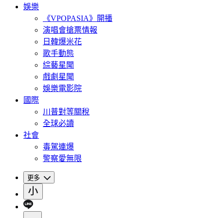
娛樂
《VPOPASIA》開播
演唱會搶票情報
日韓爆米花
歌手動態
綜藝星聞
戲劇星聞
娛樂電影院
國際
川普對等關稅
全球必讀
社會
毒駕連爆
警察愛無限
更多