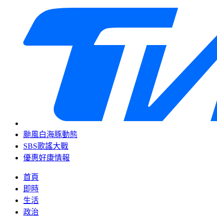
颱風白海豚動態
SBS歌謠大戰
優惠好康情報
首頁
即時
生活
政治