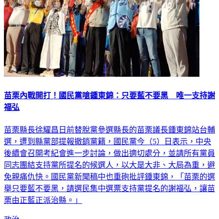
苗栗內戰開打！國民黨嗆鍾東錦：只要藍不要黑 唯一支持謝
福弘
苗栗縣長徐耀昌日前替脫黨參選縣長的苗栗議長鍾東錦站台輔
選，遭到縣黨部提報撤銷黨籍，國民黨今（5）日表示，中央
後續會召開考紀會進一步討論，做出適切處分，並請所有黨員
同志團結支持黨所提名的候選人，以大是大非、大局為重，避
免親痛仇快。國民黨新聞稿中也重砲批評鍾東錦，「苗栗的選
舉只要藍不要黑，請選民集中選票支持黨提名的謝福弘，讓苗
栗由正藍正派治縣。」