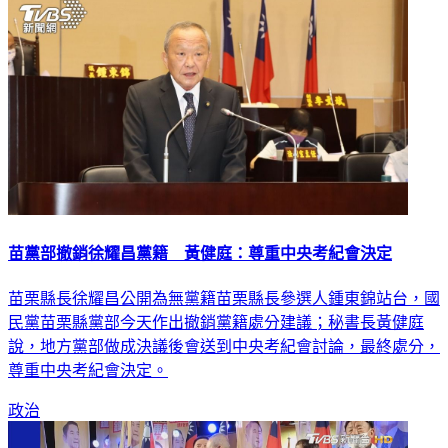
苗黨部撤銷徐耀昌黨籍 黃健庭：尊重中央考紀會決定
苗栗縣長徐耀昌公開為無黨籍苗栗縣長參選人鍾東錦站台，國
民黨苗栗縣黨部今天作出撤銷黨籍處分建議；秘書長黃健庭
說，地方黨部做成決議後會送到中央考紀會討論，最終處分，
尊重中央考紀會決定。
政治