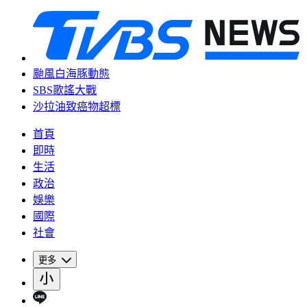
颱風白海豚動態
SBS歌謠大戰
沙拉油致癌物超標
首頁
即時
生活
政治
娛樂
國際
社會
更多