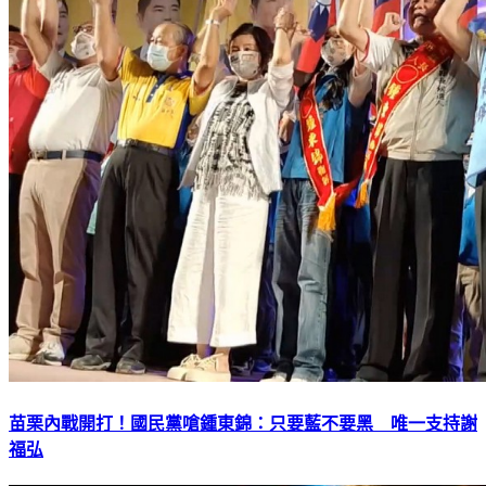
苗栗內戰開打！國民黨嗆鍾東錦：只要藍不要黑 唯一支持謝
福弘