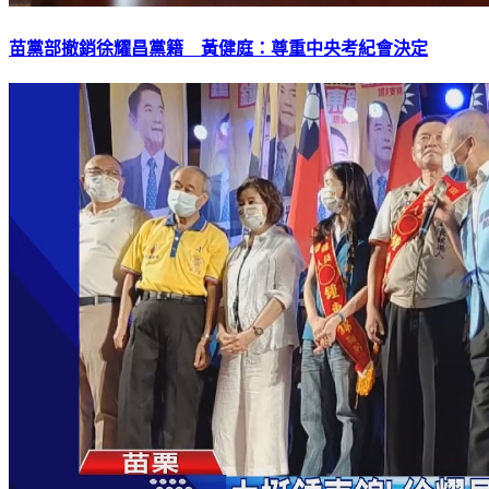
苗黨部撤銷徐耀昌黨籍 黃健庭：尊重中央考紀會決定