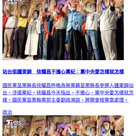
站台挺鍾東錦 徐耀昌不擔心黨紀：黨中央愛怎樣就怎樣
國民黨苗栗縣長徐耀昌昨晚為無黨籍苗栗縣長參選人鍾東錦站
台，涉違黨紀。徐耀昌今天指出，不擔心，黨中央愛怎樣就怎
樣。國民黨苗栗縣黨部主委劉政鴻說，將開會按黨章處理。
政治