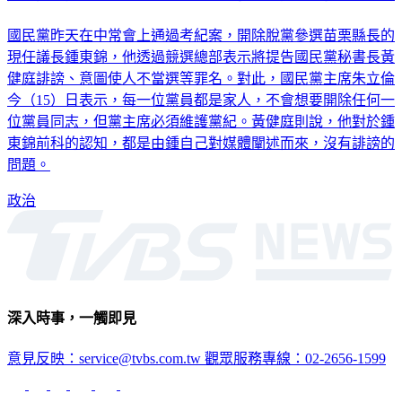
國民黨昨天在中常會上通過考紀案，開除脫黨參選苗栗縣長的
現任議長鍾東錦，他透過競選總部表示將提告國民黨秘書長黃
健庭誹謗、意圖使人不當選等罪名。對此，國民黨主席朱立倫
今（15）日表示，每一位黨員都是家人，不會想要開除任何一
位黨員同志，但黨主席必須維護黨紀。黃健庭則說，他對於鍾
東錦前科的認知，都是由鍾自己對媒體闡述而來，沒有誹謗的
問題。
政治
深入時事，一觸即見
意見反映：service@tvbs.com.tw
觀眾服務專線：02-2656-1599