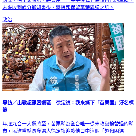
對此，徐正文表示，將會用「王金平模式」保護自己的黨籍，
未來收到處分通知書後，將提起保留黨籍異議之訴。
政治
專訪／出戰超艱困選區 徐定禎：我來撕下「苗栗國」汙名標
籤
年底九合一大選將至，苗栗縣為全台唯一從未政黨輪替過的縣
市，民進黨縣長參選人徐定禎迎戰他口中這個「超艱困選