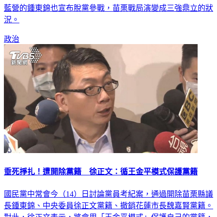
藍營的鍾東錦也宣布脫黨參戰，苗栗戰局演變成三強鼎立的狀
況。
政治
垂死掙扎！遭開除黨籍 徐正文：循王金平模式保護黨籍
國民黨中常會今（14）日討論黨員考紀案，通過開除苗栗縣議
長鍾東錦、中央委員徐正文黨籍、撤銷花蓮市長魏嘉賢黨籍。