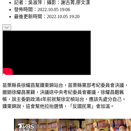
記者
：
吳淑萍
｜
攝影
：
謝古菁,廖文漢
發佈時間：
2022.10.05 19:06
最後更新時間：
2022.10.05 19:20
苗栗縣長徐耀昌幫鍾東錦站台，苗栗縣黨部考紀委員會決議，
撤銷徐耀昌黨籍，決議送中央考紀委員會審議，徐耀昌翻舊
帳，說主委劉政鴻4年前就幫徐定楨站台，應該先處分自己。
鍾東錦說，這會幫他拉抬選情，「反國民黨」會加溫。