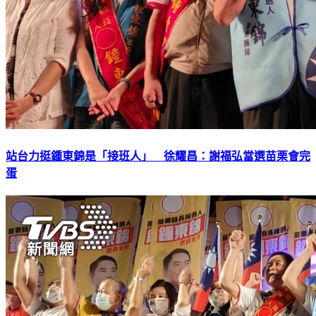
站台力挺鍾東錦是「接班人」 徐耀昌：謝福弘當選苗栗會完
蛋