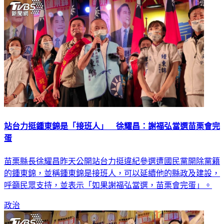
站台力挺鍾東錦是「接班人」 徐耀昌：謝福弘當選苗栗會完
蛋
苗栗縣長徐耀昌昨天公開站台力挺違紀參選遭國民黨開除黨籍
的鍾東錦，並稱鍾東錦是接班人，可以延續他的縣政及建設，
呼籲民眾支持，並表示「如果謝福弘當選，苗栗會完蛋」。
政治