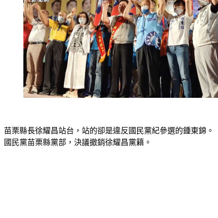
苗栗縣長徐耀昌站台，站的卻是違反國民黨紀參選的鍾東錦。
國民黨苗栗縣黨部，決議撤銷徐耀昌黨籍。