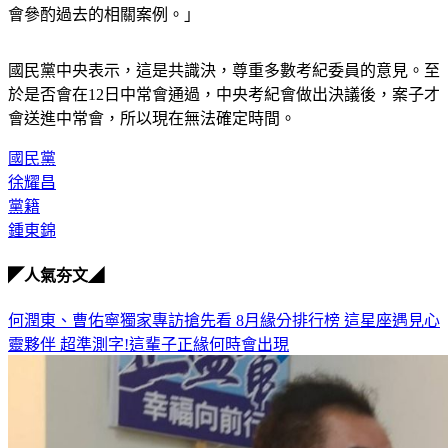
會參酌過去的相關案例。」
國民黨中央表示，這是共識決，尊重多數考紀委員的意見。至
於是否會在12日中常會通過，中央考紀會做出決議後，案子才
會送進中常會，所以現在無法確定時間。
國民黨
徐耀昌
黨籍
鍾東錦
◤人氣夯文◢
何潤東、曹佑寧獨家專訪搶先看
8月緣分排行榜 這星座遇見心
靈夥伴
超準測字!這輩子正緣何時會出現