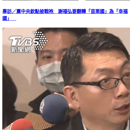
專訪／黨中央欽點披戰袍 謝福弘要翻轉「苗栗國」為「幸福
國」