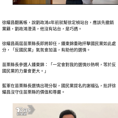
徐耀昌翻舊帳，說劉政鴻4年前就幫徐定楨站台，應該先撤銷
黨籍，劉政鴻澄清，他沒有站台，是巧遇。
徐耀昌兩屆苗栗縣長即將卸任，鍾東錦重砲抨擊國民黨如此處
分，「反國民黨」氣氛會加溫，有助他的選情。
苗栗縣長參選人鍾東錦：「一定會對我的選情炒熱啊，等於反
國民黨的力量會更大。」
藍軍在苗栗縣長選情出現分裂，國民黨提名的謝福弘，批評徐
耀昌沒守住苗栗縣的價值和尊嚴。