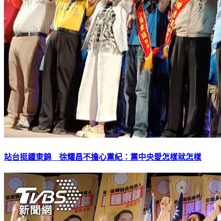
站台挺鍾東錦 徐耀昌不擔心黨紀：黨中央愛怎樣就怎樣