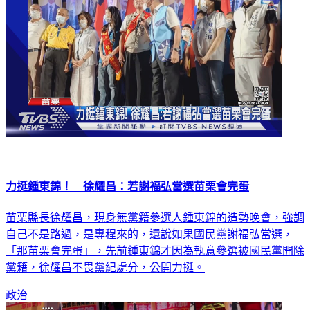
力挺鍾東錦！ 徐耀昌：若謝福弘當選苗栗會完蛋
苗栗縣長徐耀昌，現身無黨籍參選人鍾東錦的造勢晚會，強調
自己不是路過，是專程來的，還說如果國民黨謝福弘當選，
「那苗栗會完蛋」，先前鍾東錦才因為執意參選被國民黨開除
黨籍，徐耀昌不畏黨紀處分，公開力挺。
政治