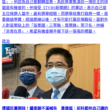
區」，他認為自己要翻轉苗栗，為民進黨集滿這一塊民主的拼
圖是有機會的，他接受《TVBS新聞網》的專訪，表示自己是
五位候選人當中，最有選舉經驗，而選舉就像打麻將一樣，是
要繳過學費，經過歷練以後，才有可能打贏這場戰役。面對外
人對苗栗貼上的「苗栗國、三等縣、買票縣」等汙名，他稱
「非常在意」，希望有機會親手撕下這一張張的標籤。
政治
遭國民黨開除！鍾東錦不滿喊告 黃健庭：前科都他自己講的