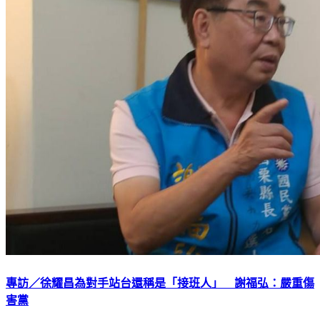
專訪／徐耀昌為對手站台還稱是「接班人」 謝福弘：嚴重傷
害黨