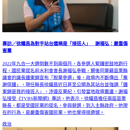
專訪／徐耀昌為對手站台還稱是「接班人」 謝福弘：嚴重傷
害黨
2022年九合一大選倒數不到兩個月，各參選人緊鑼密鼓地跑行
程，國民黨提名前水利會會長謝福弘參戰，爾後同黨籍苗栗縣
議會的議長鍾東錦宣布「脫黨參選」後，政壇內不斷傳出「棄
謝保鍾」，現任縣長徐耀昌近日甚至公開為其站台並強調「鍾
東錦是我的接班人」，涉違反黨紀，引發當地政壇震盪。謝福
弘接受《TVBS新聞網》專訪，他表示，徐耀昌擔任兩屆苗栗
縣長，都是受國民黨的提名，參與競選，到入主縣政府，他現
在的行為，是嚴重傷害國民黨，他也覺得很遺憾。
政治