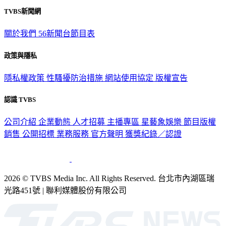
TVBS新聞網
關於我們
56新聞台節目表
政策與隱私
隱私權政策
性騷擾防治措施
網站使用協定
版權宣告
認識 TVBS
公司介紹
企業動態
人才招募
主播專區
星藝象娛樂
節目版權
銷售
公開招標
業務服務
官方聲明
獲獎紀錄／認證
2026 © TVBS Media Inc. All Rights Reserved. 台北市內湖區瑞
光路451號 | 聯利媒體股份有限公司