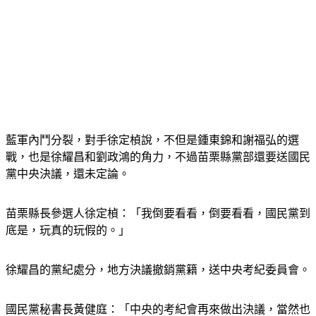
藍軍內鬥分裂，對手徐定楨說，不但是鍾東錦和謝福弘的選
戰，也是徐耀昌和劉政鴻的角力，不過苗栗縣黨部還要送國民
黨中央決議，還未定論。
苗栗縣長參選人徐定楨：「我倒要看看，倒要看看，國民黨到
底是，玩真的玩假的。」
徐耀昌的黨紀處分，地方決議撤銷黨籍，送中央考紀委員會。
國民黨秘書長黃健庭：「中央的考紀會再來做出決議，當然也