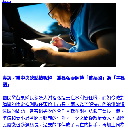
政治
專訪／黨中央欽點披戰袍 謝福弘要翻轉「苗栗國」為「幸福
國」
國民黨苗栗縣長參選人謝福弘過去在水利會任職，而如今敵對
陣營的徐定禎則時任頭份市市長，兩人為了解決市內的溪流灌
溉區的問題，曾有過幾次的合作。就在謝福弘卸下會長一職，
準備和妻小過著閒雲野鶴的生活，一夕之間從政治素人，被國
民黨徵召參選縣長，過去的夥伴成了現在的對手，再加上同為