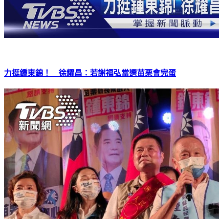
力挺鍾東錦！ 徐耀昌：若謝福弘當選苗栗會完蛋