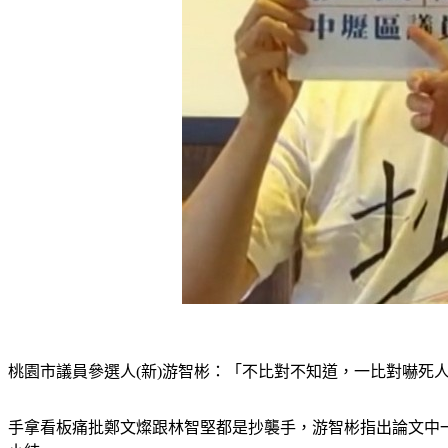
桃園市議員參選人(新)游智彬：「不比對不知道，一比對嚇死人
手拿看板痛批鄭文燦跟林智堅都是抄襲手，游智彬指出論文中一