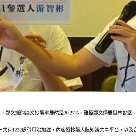
，鄭文燦的論文抄襲率居然是30.27%，難怪鄭文燦要挺林智堅
共有1222處引用沒加註，內容還抄襲大陸知識共享平台，以