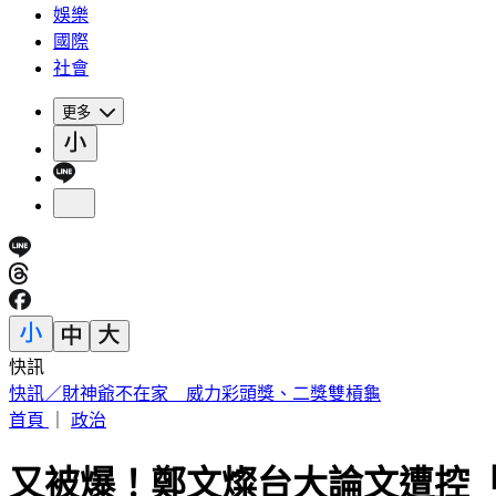
娛樂
國際
社會
更多
快訊
中國出入境新規將上路 陸委會曝「這類人」最危險
首頁
｜
政治
又被爆！鄭文燦台大論文遭控「