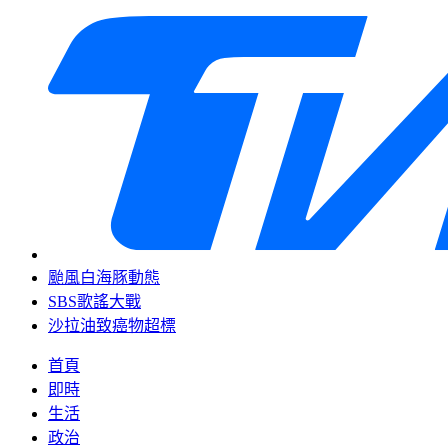
颱風白海豚動態
SBS歌謠大戰
沙拉油致癌物超標
首頁
即時
生活
政治