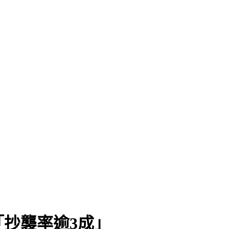
抄襲率逾3成」