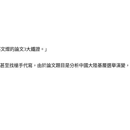
鄭文燦的論文3大鐵證。」
假甚至找槍手代寫，由於論文題目是分析中國大陸基層選舉演變