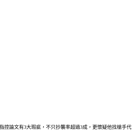
，指控論文有3大瑕疵，不只抄襲率超過3成，更懷疑他找槍手代