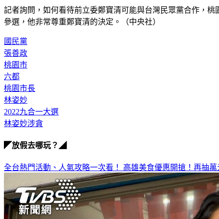
記者詢問，如何看待前立委鄭寶清可能與台灣民眾黨合作，桃
參選，他非常尊重鄭寶清的決定。（中央社）
國民黨
張善政
桃園市
六都
桃園市長
林姿妙
2022九合一大選
林姿妙涉貪
◤放假去哪玩？◢
全台熱門活動、人氣攻略一次看！
高雄美食優惠開搶！再抽萬