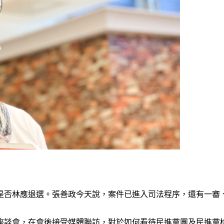
是否林應退選。張善政今天說，案件已進入司法程序，還有一審
座談會，在會後接受媒體聯訪，對於如何看待民進黨團及民進黨