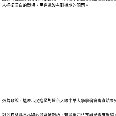
人捍衛清白的戰場，民進黨沒有到道歉的問題。
張善政說，這表示民進黨對於台大跟中華大學學倫會審查結果
對於宜蘭縣長林姿妙涉貪遭起訴，若最後司法定讞是否應退選