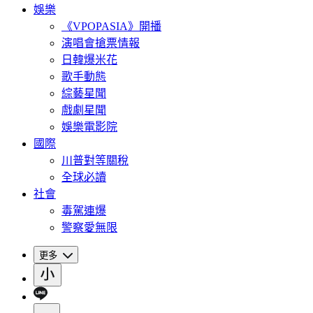
娛樂
《VPOPASIA》開播
演唱會搶票情報
日韓爆米花
歌手動態
綜藝星聞
戲劇星聞
娛樂電影院
國際
川普對等關稅
全球必讀
社會
毒駕連爆
警察愛無限
更多