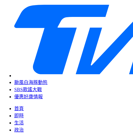
颱風白海豚動態
SBS歌謠大戰
優惠好康情報
首頁
即時
生活
政治