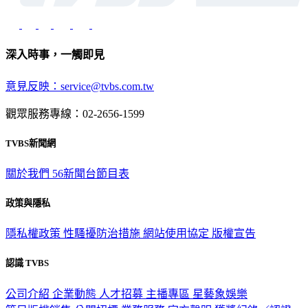
深入時事，一觸即見
意見反映：service@tvbs.com.tw
觀眾服務專線：02-2656-1599
TVBS新聞網
關於我們
56新聞台節目表
政策與隱私
隱私權政策
性騷擾防治措施
網站使用協定
版權宣告
認識 TVBS
公司介紹
企業動態
人才招募
主播專區
星藝象娛樂