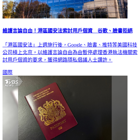
維護言論自由！港區國安法索討用戶個資 谷歌、臉書拒絕
「港區國安法」上週施行後，Google、臉書、推特等美國科技
公司槓上北京，以維護言論自由為由暫停處理香港執法機關索
討用戶個資的要求，獲得網路隱私倡議人士讚許。
國際