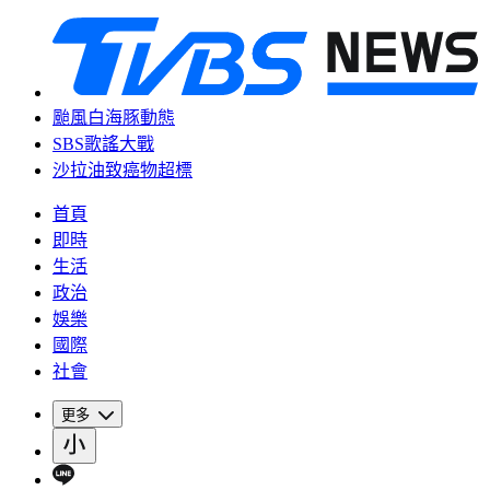
颱風白海豚動態
SBS歌謠大戰
沙拉油致癌物超標
首頁
即時
生活
政治
娛樂
國際
社會
更多