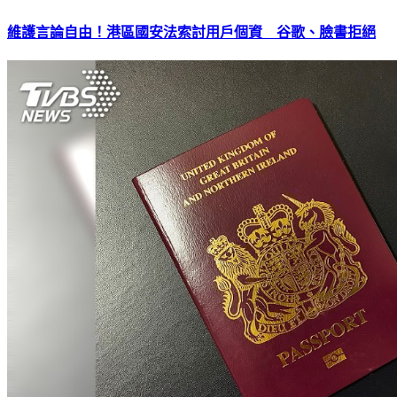
維護言論自由！港區國安法索討用戶個資 谷歌、臉書拒絕