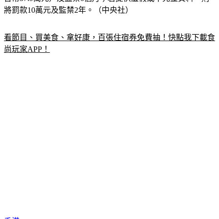
將罰款10萬元及監禁2年。（中央社）
看節目、買美食、拿好康，百張住宿券免費抽！快點我下載食
尚玩家APP！