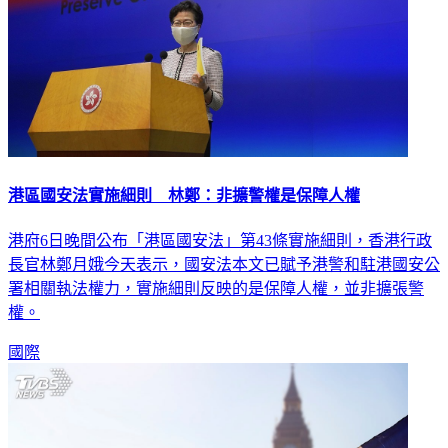
港區國安法實施細則 林鄭：非擴警權是保障人權
港府6日晚間公布「港區國安法」第43條實施細則，香港行政
長官林鄭月娥今天表示，國安法本文已賦予港警和駐港國安公
署相關執法權力，實施細則反映的是保障人權，並非擴張警
權。
國際