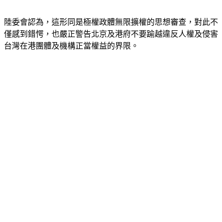
陸委會認為，這形同是極權政體無限擴權的思想審查，對此不
僅感到錯愕，也嚴正警告北京及港府不要踰越違反人權及侵害
台灣在港團體及機構正當權益的界限。