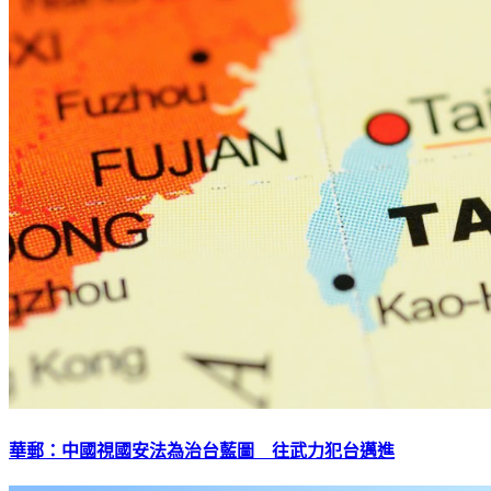
華郵：中國視國安法為治台藍圖 往武力犯台邁進