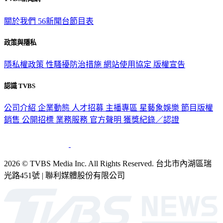
關於我們
56新聞台節目表
政策與隱私
隱私權政策
性騷擾防治措施
網站使用協定
版權宣告
認識 TVBS
公司介紹
企業動態
人才招募
主播專區
星藝象娛樂
節目版權
銷售
公開招標
業務服務
官方聲明
獲獎紀錄／認證
2026 © TVBS Media Inc. All Rights Reserved. 台北市內湖區瑞
光路451號 | 聯利媒體股份有限公司