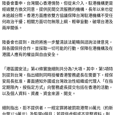
陸委會重申，台灣關心香港情勢，但從未介入，駐港機構更是
經過雙方換文同意，提供民間交流服務的機構，長年以來也從
未逾越分際。香港方面應依雙方協議保障台灣駐港機構不受任
何政治干擾；相關方面切勿無限上綱、輕舉妄動，破壞台港及
兩岸關係。
陸委會也提到，政府將進一步釐清該法範疇與諮詢法律意見，
與各國保持合作，並採取一切可能的行動，保障在港機構及在
港國人應有的權益與自由安全。
「港區國安法」第43條實施細則共分為7大項。其中，第5項特
別提到台灣，指出細則同時授權香港警務處長在需要下，經保
安局長批准，書面通知外國或台灣政治性組織或代理人「在指
定期限內，按指定方式」向警務處長提交包括在香港的活動，
以及個人資料、資產、資金來源、開支。
細則指出，拒不提供者，一經定罪將被罰款港幣10萬元（約新
台幣37.9萬元）及監禁6個月；若提供虛假或不完整資料，則