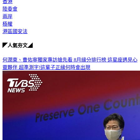
香港
陸委會
兩岸
極權
港區國安法
◤人氣夯文◢
何潤東、曹佑寧獨家專訪搶先看
8月緣分排行榜 這星座遇見心
靈夥伴
超準測字!這輩子正緣何時會出現