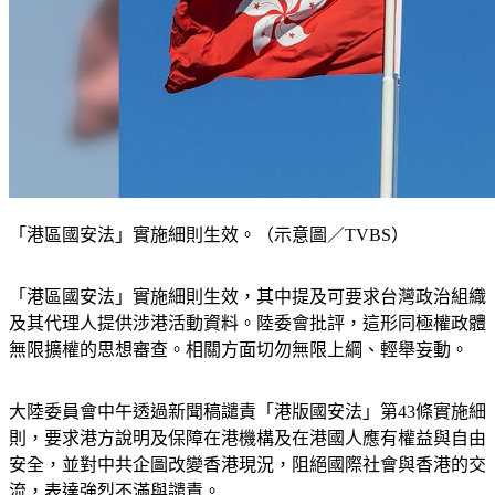
「港區國安法」實施細則生效。（示意圖／TVBS）
「港區國安法」實施細則生效，其中提及可要求台灣政治組織
及其代理人提供涉港活動資料。陸委會批評，這形同極權政體
無限擴權的思想審查。相關方面切勿無限上綱、輕舉妄動。
大陸委員會中午透過新聞稿譴責「港版國安法」第43條實施細
則，要求港方說明及保障在港機構及在港國人應有權益與自由
安全，並對中共企圖改變香港現況，阻絕國際社會與香港的交
流，表達強烈不滿與譴責。