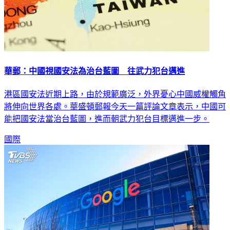
華郵：中國視國安法為治台藍圖 往武力犯台邁進
港區國安法近期上路，由於規範廣泛，外界憂心中國威權觸角
將伸向世界各處。華盛頓郵報今天一篇評論文章表示，中國可
能把國安法當治台藍圖，進而朝武力犯台目標邁進一步。
國際