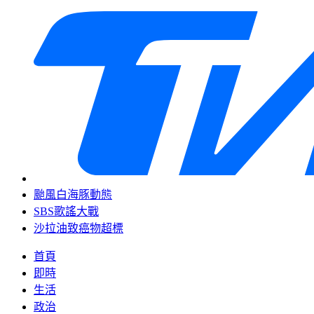
颱風白海豚動態
SBS歌謠大戰
沙拉油致癌物超標
首頁
即時
生活
政治