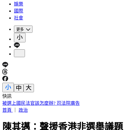
娛樂
國際
社會
更多
快訊
桃園85歲嬤遭「鐵拐狂砸」亡！老伴自首殺人 兒媳返家驚見
首頁
｜
政治
陳其邁：聲援香港非選舉議題