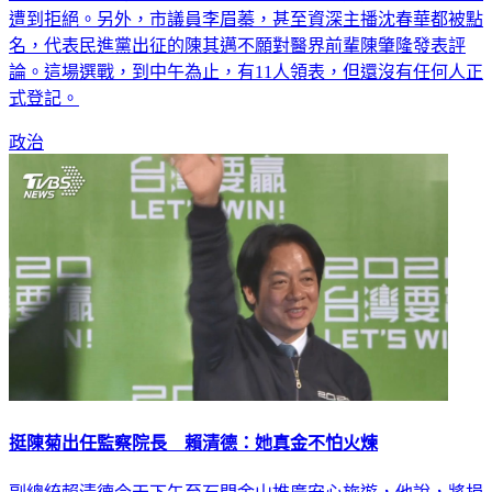
遭到拒絕。另外，市議員李眉蓁，甚至資深主播沈春華都被點
名，代表民進黨出征的陳其邁不願對醫界前輩陳肇隆發表評
論。這場選戰，到中午為止，有11人領表，但還沒有任何人正
式登記。
政治
挺陳菊出任監察院長 賴清德：她真金不怕火煉