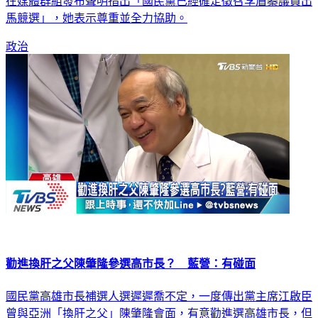
在媒體群組發布聲明指出「國民黨已經確定徵召李眉蓁議員出
馬競選」，她表示尊重並全力協助。
政治
勸進換肝之父陳肇隆參選高市長？ 藍營：有碰面
國民黨高雄市長補選人選遲遲喬不定，一度傳出黨主席江啟臣
曾與亞洲「換肝之父」陳肇隆會面，有意勸進選高雄市長，但