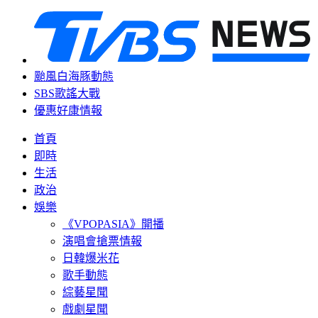
颱風白海豚動態
SBS歌謠大戰
優惠好康情報
首頁
即時
生活
政治
娛樂
《VPOPASIA》開播
演唱會搶票情報
日韓爆米花
歌手動態
綜藝星聞
戲劇星聞