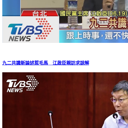
九二共識新論述惹毛馬 江啟臣親訪求諒解