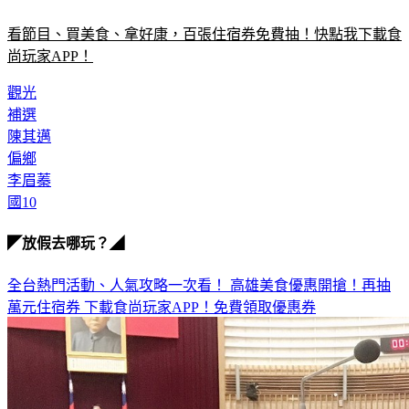
看節目、買美食、拿好康，百張住宿券免費抽！快點我下載食
尚玩家APP！
觀光
補選
陳其邁
偏鄉
李眉蓁
國10
◤放假去哪玩？◢
全台熱門活動、人氣攻略一次看！
高雄美食優惠開搶！再抽
萬元住宿券
下載食尚玩家APP！免費領取優惠券