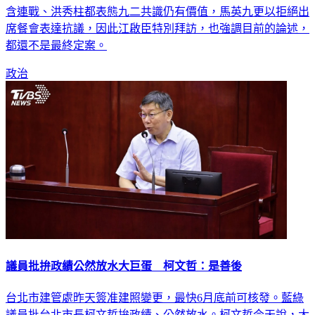
含連戰、洪秀柱都表態九二共識仍有價值，馬英九更以拒絕出
席餐會表達抗議，因此江啟臣特別拜訪，也強調目前的論述，
都還不是最終定案。
政治
議員批拚政績公然放水大巨蛋 柯文哲：是善後
台北市建管處昨天簽准建照變更，最快6月底前可核發。藍綠
議員批台北市長柯文哲拚政績、公然放水。柯文哲今天說，大