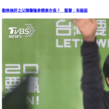
勸進換肝之父陳肇隆參選高市長？ 藍營：有碰面