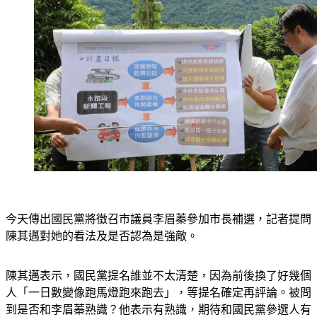
今天傳出國民黨將徵召市議員李眉蓁參加市長補選，記者提問
陳其邁對她的看法及是否認為是強敵。
陳其邁表示，國民黨提名誰並不太清楚，因為前後換了好幾個
人「一日數變像跑馬燈跑來跑去」，等提名確定再評論。被問
到是否和李眉蓁熟識？他表示有熟識，期待和國民黨參選人有