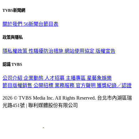
TVBS新聞網
關於我們
56新聞台節目表
政策與隱私
隱私權政策
性騷擾防治措施
網站使用協定
版權宣告
認識 TVBS
公司介紹
企業動態
人才招募
主播專區
星藝象娛樂
節目版權銷售
公開招標
業務服務
官方聲明
獲獎紀錄／認證
2026 © TVBS Media Inc. All Rights Reserved. 台北市內湖區瑞
光路451號 | 聯利媒體股份有限公司