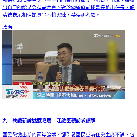
副總統賴清德今天下午至石門金山推廣安心旅遊，他說，將捐
出自己的給某公益基金會。對於總統府前秘書長將出任長，賴
清德表示相信她真金不怕火煉，禁得起考驗。
政治
九二共識新論述惹毛馬 江啟臣親訪求諒解
國民黨拋出新的兩岸論述，卻引發國民黨前任黨主席不滿，包