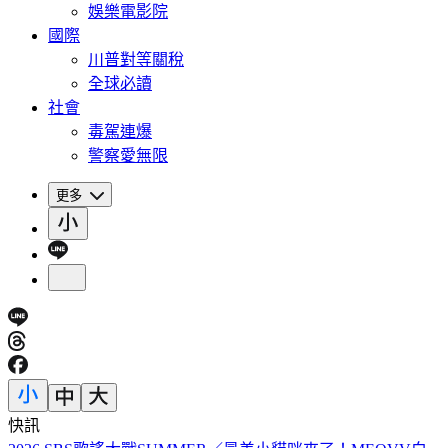
娛樂電影院
國際
川普對等關稅
全球必讀
社會
毒駕連爆
警察愛無限
更多
快訊