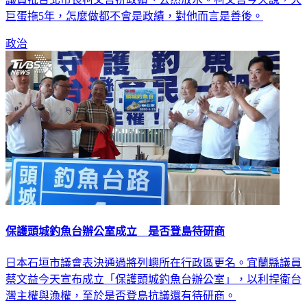
巨蛋拖5年，怎麼做都不會是政績，對他而言是善後。
政治
保護頭城釣魚台辦公室成立 是否登島待研商
日本石垣市議會表決通過將列嶼所在行政區更名。宜蘭縣議員
蔡文益今天宣布成立「保護頭城釣魚台辦公室」，以利捍衛台
灣主權與漁權，至於是否登島抗議還有待研商。