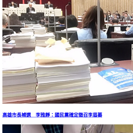
高雄市長補選 李雅靜：國民黨確定徵召李眉蓁