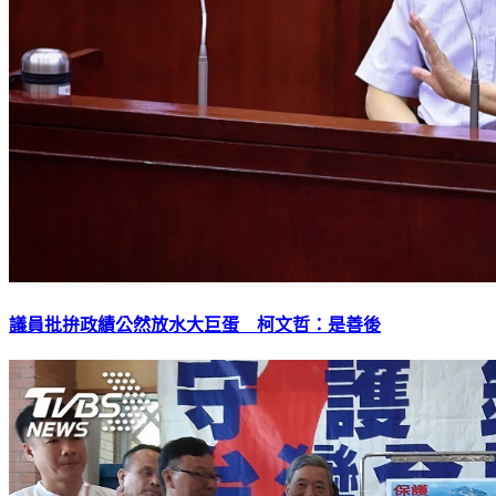
議員批拚政績公然放水大巨蛋 柯文哲：是善後