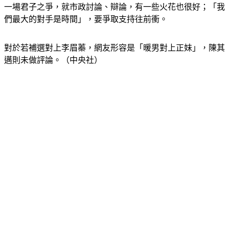
一場君子之爭，就市政討論、辯論，有一些火花也很好；「我
們最大的對手是時間」，要爭取支持往前衝。
對於若補選對上李眉蓁，網友形容是「暖男對上正妹」，陳其
邁則未做評論。（中央社）