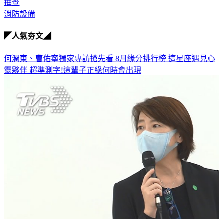
抽查
消防設備
◤人氣夯文◢
何潤東、曹佑寧獨家專訪搶先看
8月緣分排行榜 這星座遇見心
靈夥伴
超準測字!這輩子正緣何時會出現