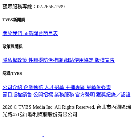
觀眾服務專線：02-2656-1599
TVBS新聞網
關於我們
56新聞台節目表
政策與隱私
隱私權政策
性騷擾防治措施
網站使用協定
版權宣告
認識 TVBS
公司介紹
企業動態
人才招募
主播專區
星藝象娛樂
節目版權銷售
公開招標
業務服務
官方聲明
獲獎紀錄／認證
2026 © TVBS Media Inc. All Rights Reserved. 台北市內湖區瑞
光路451號 | 聯利媒體股份有限公司