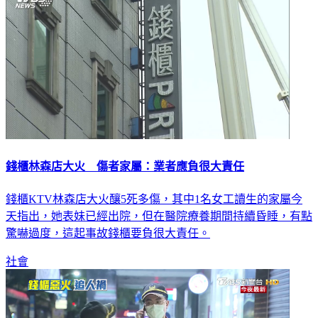
錢櫃林森店大火 傷者家屬：業者應負很大責任
錢櫃KTV林森店大火釀5死多傷，其中1名女工讀生的家屬今
天指出，她表妹已經出院，但在醫院療養期間持續昏睡，有點
驚嚇過度，這起事故錢櫃要負很大責任。
社會