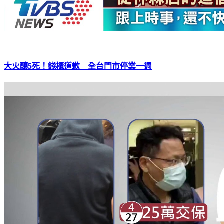
大火釀5死！錢櫃道歉 全台門市停業一週