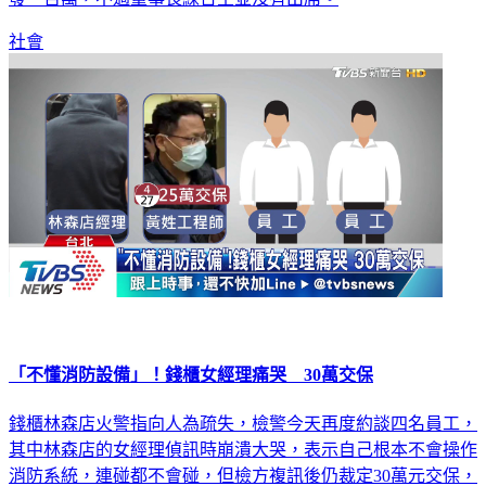
社會
「不懂消防設備」！錢櫃女經理痛哭 30萬交保
錢櫃林森店火警指向人為疏失，檢警今天再度約談四名員工，
其中林森店的女經理偵訊時崩潰大哭，表示自己根本不會操作
消防系統，連碰都不會碰，但檢方複訊後仍裁定30萬元交保，