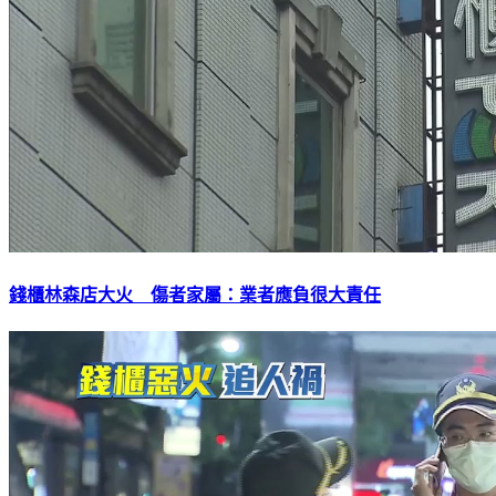
錢櫃林森店大火 傷者家屬：業者應負很大責任