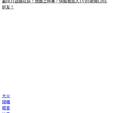
最HOT話題在這！想跟上時事，快點我加入TVBS新聞LINE
好友！
大火
錢櫃
稽查