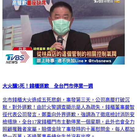
大火釀5死！錢櫃道歉 全台門市停業一週
北市錢櫃大火造成五死悲劇，事發第三天，公司高層打破沉
默，對外道歉！由於火警調查顯示是人為疏失，錢櫃董事嚴智
徑代表公司發言，鄭重向外界道歉，強調為了徹底檢討消防安
檢措施，全台17家錢櫃門市主動停業一個星期，此外也會全力
照顧罹難者家屬，賠償金除了事發時的十萬慰問金，每人都加
發一百萬，不過董事長練台生並沒有出席。