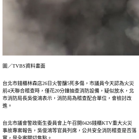
圖／TVBS資料畫面
台北市錢櫃林森店26日火警釀5死多傷，市議員今天認為火災
前4天聯合稽查時，僅花20分鐘抽查消防設備，疑似放水，北
市消防局長吳俊鴻表示，消防局為稽查配合單位，會檢討改
進。
台北市議會警政衛生委員會上午召開0426錢櫃KTV重大火災
事故專案報告，吳俊鴻等官員列席，公共安全消防稽查是否落
實，是全案關切焦點。