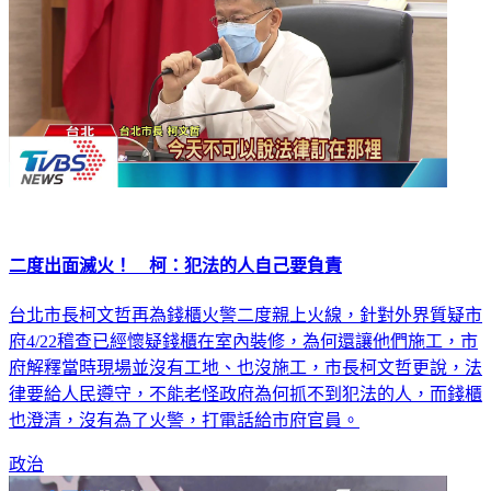
二度出面滅火！ 柯：犯法的人自己要負責
台北市長柯文哲再為錢櫃火警二度親上火線，針對外界質疑市
府4/22稽查已經懷疑錢櫃在室內裝修，為何還讓他們施工，市
府解釋當時現場並沒有工地、也沒施工，市長柯文哲更說，法
律要給人民遵守，不能老怪政府為何抓不到犯法的人，而錢櫃
也澄清，沒有為了火警，打電話給市府官員。
政治