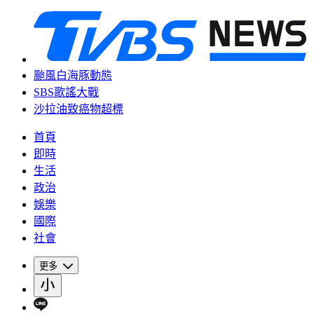
颱風白海豚動態
SBS歌謠大戰
沙拉油致癌物超標
首頁
即時
生活
政治
娛樂
國際
社會
更多