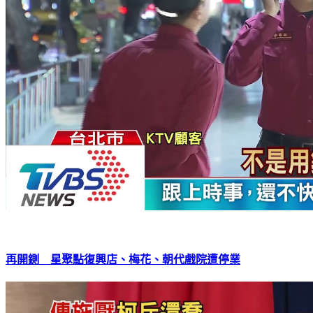
再開鍘 星聚點復興店、梅花、朝代戲院遭停業