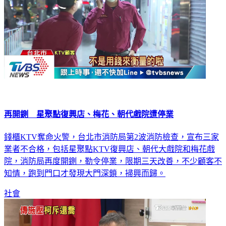
再開鍘 星聚點復興店、梅花、朝代戲院遭停業
錢櫃KTV奪命火警，台北市消防局第2波消防檢查，宣布三家
業者不合格，包括星聚點KTV復興店、朝代大戲院和梅花戲
院，消防局再度開鍘，勒令停業，限期三天改善，不少顧客不
知情，跑到門口才發現大門深鎖，掃興而歸。
社會