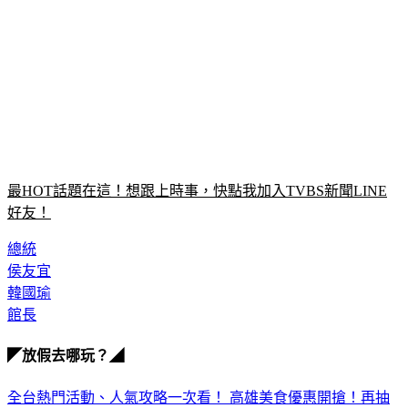
最HOT話題在這！想跟上時事，快點我加入TVBS新聞LINE
好友！
總統
侯友宜
韓國瑜
館長
◤放假去哪玩？◢
全台熱門活動、人氣攻略一次看！
高雄美食優惠開搶！再抽