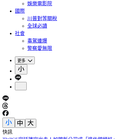
娛樂電影院
國際
川普對等關稅
全球必讀
社會
毒駕連爆
警察愛無限
更多
快訊