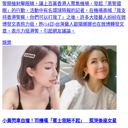
警開槍射擊眼睛，讓上百萬香港人聚集機場，發起「黑警還
眼」的行動，活動中有名環球時報的記者，在機場高喊「我支
持香港警察，你們可以打我了」之後，許多大陸藝人紛紛在微
博發文表態力挺，昨(14日)台灣藝人歐陽娜娜也在微博轉發文
章，表示力挺港警，引起網友議論。
娛樂
小黃閃車自撞！司機嘆「賓士我賠不起」 惹哭後座女星