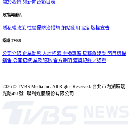
關於我們
56新聞台節目表
政策與隱私
隱私權政策
性騷擾防治措施
網站使用協定
版權宣告
認識 TVBS
公司介紹
企業動態
人才招募
主播專區
星藝象娛樂
節目版權
銷售
公開招標
業務服務
官方聲明
獲獎紀錄／認證
2026 © TVBS Media Inc. All Rights Reserved. 台北市內湖區瑞
光路451號 | 聯利媒體股份有限公司