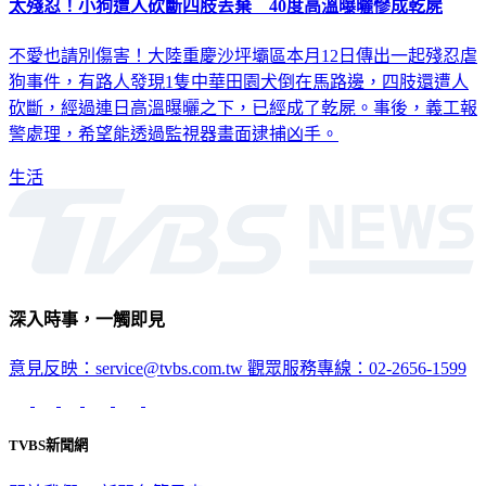
太殘忍！小狗遭人砍斷四肢丟棄 40度高溫曝曬慘成乾屍
不愛也請別傷害！大陸重慶沙坪壩區本月12日傳出一起殘忍虐
狗事件，有路人發現1隻中華田園犬倒在馬路邊，四肢還遭人
砍斷，經過連日高溫曝曬之下，已經成了乾屍。事後，義工報
警處理，希望能透過監視器畫面逮捕凶手。
生活
深入時事，一觸即見
意見反映：service@tvbs.com.tw
觀眾服務專線：02-2656-1599
TVBS新聞網