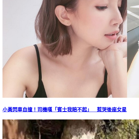
小黃閃車自撞！司機嘆「賓士我賠不起」 惹哭後座女星