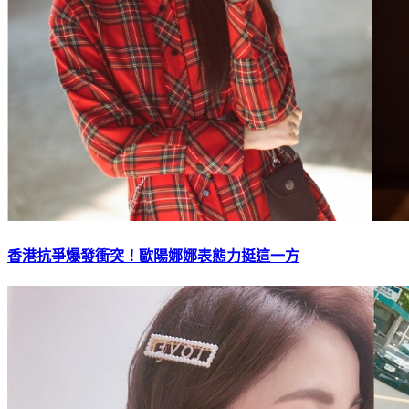
香港抗爭爆發衝突！歐陽娜娜表態力挺這一方