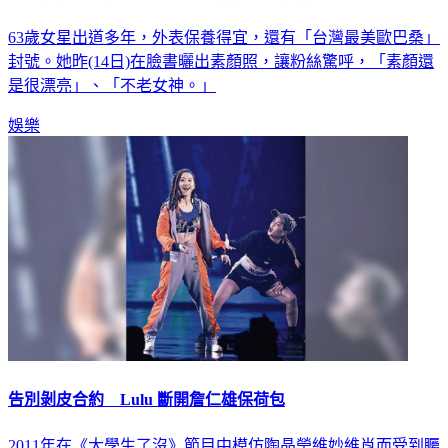
63歲女星出道多年，外表保養得宜，還有「台灣最美歐巴桑」
封號。她昨(14日)在臉書曬出素顏照，讓粉絲驚呼，「素顏還
是很漂亮」、「不老女神。」
娛樂
告別剝皮合約 Lulu 斷開詹仁雄保荷包
2011年在《大學生了沒》節目中模仿陶晶瑩維妙維肖而受到矚