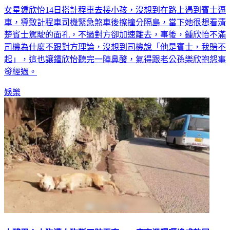
女星鍾欣怡14日搭計程車去接小孩，沒想到在路上遇到賓士逼
車，導致計程車司機緊急煞車後擦撞分隔島，當下她很想看清
楚賓士駕駛的面孔，不過對方卻加速離去，事後，鍾欣怡不滿
司機為什麼不跟對方理論，沒想到司機說「他是賓士，我賠不
起」，這也讓鍾欣怡聽完一陣鼻酸，氣得跟老公孫樂欣抱怨事
發經過。
娛樂