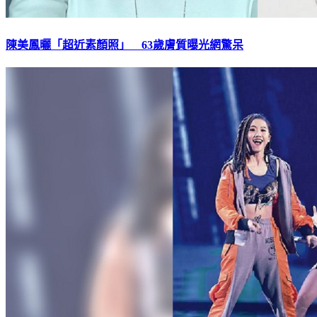
陳美鳳曬「超近素顏照」 63歲膚質曝光網驚呆