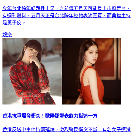
今年台北跨年話題性十足，之前傳五月天可能登上市府舞台，
有週刊爆料，五月天正是台北跨年壓軸表演嘉賓，而典禮主持
是黃子佼。
娛樂
香港抗爭爆發衝突！歐陽娜娜表態力挺這一方
香港反送中事件持續延燒，激烈警民衝突不斷，有名女子遭港