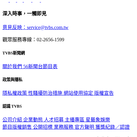
深入時事，一觸即見
意見反映：service@tvbs.com.tw
觀眾服務專線：02-2656-1599
TVBS新聞網
關於我們
56新聞台節目表
政策與隱私
隱私權政策
性騷擾防治措施
網站使用協定
版權宣告
認識 TVBS
公司介紹
企業動態
人才招募
主播專區
星藝象娛樂
節目版權銷售
公開招標
業務服務
官方聲明
獲獎紀錄／認證