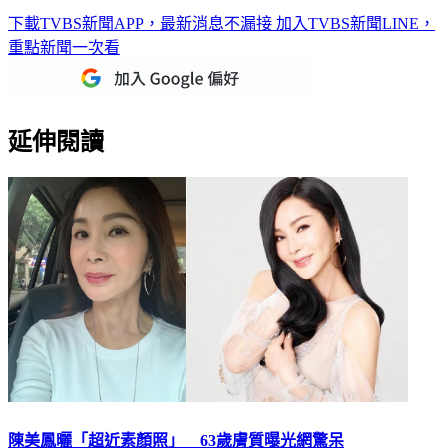
下載TVBS新聞APP，最新消息不漏接
加入TVBS新聞LINE，
重點新聞一次看
延伸閱讀
陳美鳳曬「超近素顏照」 63歲膚質曝光網驚呆