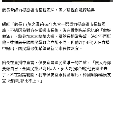
館長曾經力挺高雄市長韓國瑜。圖／翻攝自飆捍臉書
網紅「館長」(陳之漢)在去年九合一選舉力挺高雄市長韓國
瑜，不過因為對方在當選市長後，沒有做到先前承諾的「做好
做滿」，將參加2020總統大選，讓館長相當失望，決定不再挺
他。雖然館長跟國民黨政治立場不同，但他昨(14日)天在直播
中點出，國民黨最後希望是新北市長侯友宜。
館長在直播中直言，侯友宜是國民黨唯一的希望，「侯大哥你
要做自己，全國民黨只剩1個人，郭大哥(郭台銘)他要跳出去
了，不在討論範圍，我拿侯友宜跟韓國瑜比，韓國瑜你連侯友
宜1根腳毛都比不上。」