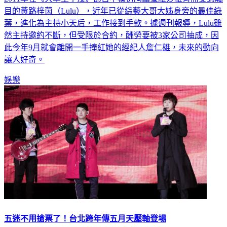
目的黃路梓茵（Lulu），近年已從綜藝大哥大姊身旁的最佳綠
葉，進化為主持小天后，工作接到手軟。據週刊報導，Lulu雖
然主持邀約不斷，但受限於合約，酬勞要被3家公司抽成，因
此今年9月就會離開一手捧紅她的經紀人詹仁雄，未來的動向
讓人好奇。
娛樂
五迷不用搶票了！台北跨年傳五月天壓軸登場