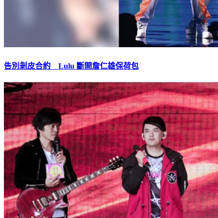
告別剝皮合約 Lulu 斷開詹仁雄保荷包