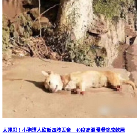
太殘忍！小狗遭人砍斷四肢丟棄 40度高溫曝曬慘成乾屍