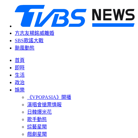
方志友楊銘威離婚
SBS歌謠大戰
颱風動態
首頁
即時
生活
政治
娛樂
《VPOPASIA》開播
演唱會搶票情報
日韓爆米花
歌手動態
綜藝星聞
戲劇星聞