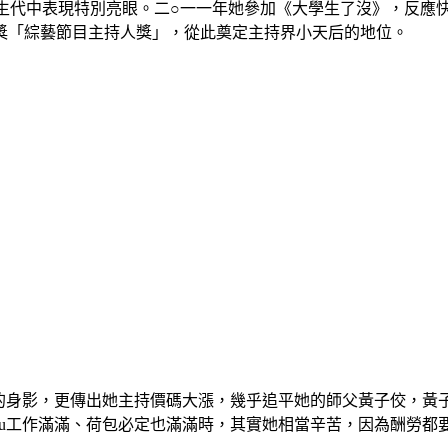
在新生代中表現特別亮眼。二○一一年她參加《大學生了沒》，反
獎「綜藝節目主持人獎」，從此奠定主持界小天后的地位。
u的身影，更傳出她主持價碼大漲，幾乎追平她的師父黃子佼，黃子
lu工作滿滿、荷包必定也滿滿時，其實她相當辛苦，因為酬勞