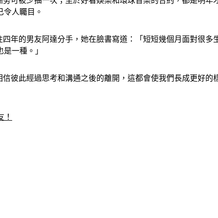
的酬勞可被少抽一次；至於好看娛樂和環球音樂的合約，都是明年才
已令人矚目。
交往四年的男友阿達分手，她在臉書寫道：「短短幾個月面對很
也是一種。」
我相信彼此經過思考和溝通之後的離開，這都會使我們長成更好
友！