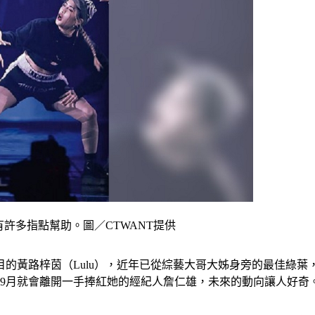
有許多指點幫助。圖／CTWANT提供
目的黃路梓茵（Lulu），近年已從綜藝大哥大姊身旁的最佳綠葉
年9月就會離開一手捧紅她的經紀人詹仁雄，未來的動向讓人好奇