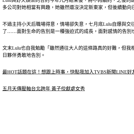
Lulu與野火娛樂的合約今年九月結束後，將不再續約，之後
多公司對她相當有興趣，她雖然還沒決定新東家，但後續動向
不過主持小天后職場得意，情場卻失意，七月底Lulu自爆與
了……面對生命的告別是一種強迫式的成長，面對感情的告別
文末Lulu也自我勉勵「雖然通往大人的這條路真的好難，但
日夥伴勇敢地告別。
最HOT話題在這！想跟上時事，快點我加入TVBS新聞LINE好
五月天傳壓軸台北跨年 黃子佼獻處女秀