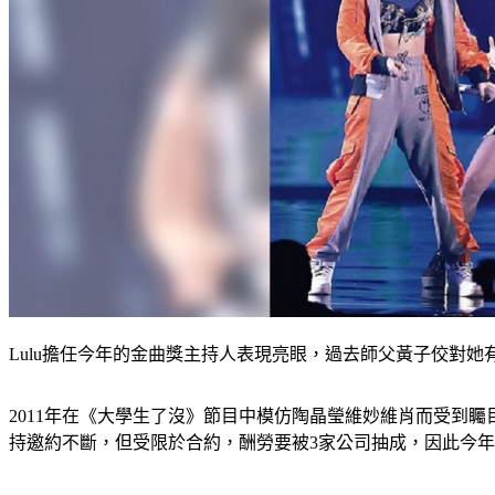
Lulu擔任今年的金曲獎主持人表現亮眼，過去師父黃子佼對她
2011年在《大學生了沒》節目中模仿陶晶瑩維妙維肖而受到矚
持邀約不斷，但受限於合約，酬勞要被3家公司抽成，因此今