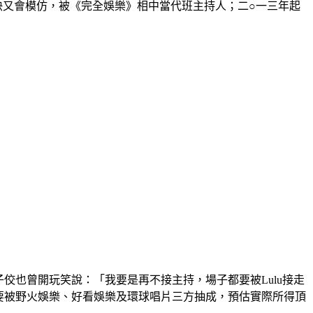
應快又會模仿，被《完全娛樂》相中當代班主持人；二○一三年起
佼也曾開玩笑說：「我要是再不接主持，場子都要被Lulu接走
都要被野火娛樂、好看娛樂及環球唱片三方抽成，預估實際所得頂