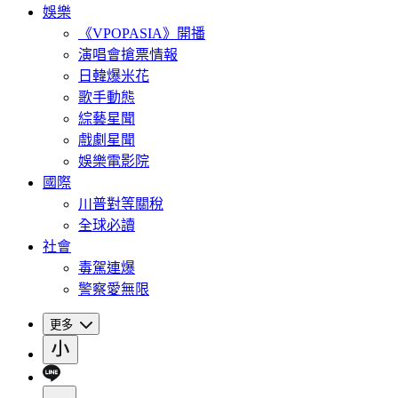
娛樂
《VPOPASIA》開播
演唱會搶票情報
日韓爆米花
歌手動態
綜藝星聞
戲劇星聞
娛樂電影院
國際
川普對等關稅
全球必讀
社會
毒駕連爆
警察愛無限
更多