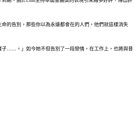
到期。由於Lulu主持本屆金曲獎的表現引來諸多好評，傳出許
多生命的告別，那些你以為永遠都會在的人們，他們就這樣消失
的樣子……。」如今她不但告別了一段戀情，在工作上，也將與昔