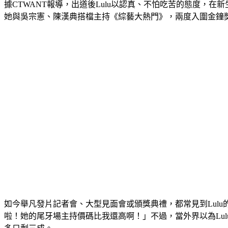
據CTWANT報導，出道後Lulu以認真、不怕吃苦的態度，
她與吳宗憲、陳漢典搭檔主持《綜藝大熱門》，兩度入圍金鐘
如今舉凡發片記者會、大型見面會或頒獎典禮，都常見到Lul
啦！她的尾牙場主持價碼比我還高啊！」不過，當外界以為Lu