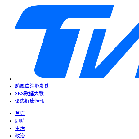
颱風白海豚動態
SBS歌謠大戰
優惠好康情報
首頁
即時
生活
政治