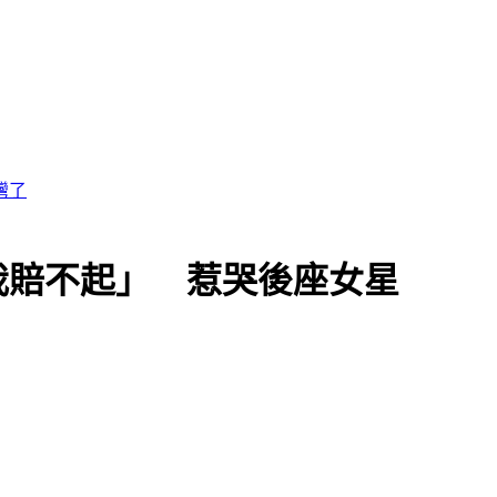
想法
我賠不起」 惹哭後座女星