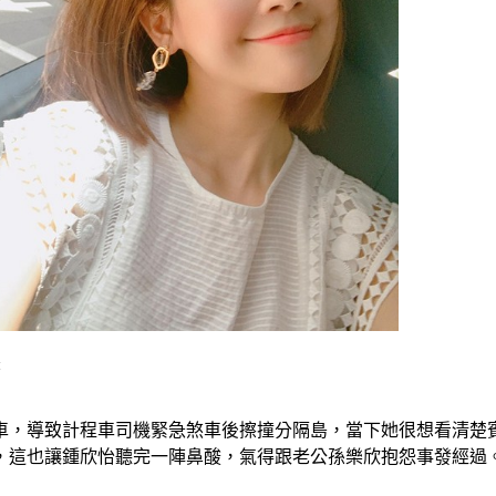
書
逼車，導致計程車司機緊急煞車後擦撞分隔島，當下她很想看清楚
，這也讓鍾欣怡聽完一陣鼻酸，氣得跟老公孫樂欣抱怨事發經過