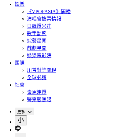
娛樂
《VPOPASIA》開播
演唱會搶票情報
日韓爆米花
歌手動態
綜藝星聞
戲劇星聞
娛樂電影院
國際
川普對等關稅
全球必讀
社會
毒駕連爆
警察愛無限
更多