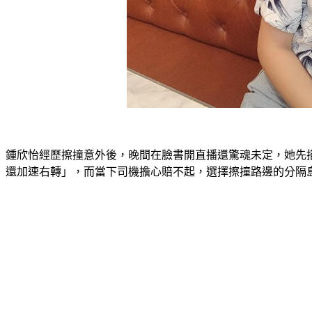
鍾欣怡經歷擦撞意外後，晚間在臉書開直播還驚魂未定，她先
還加速右轉」，而當下司機擔心賠不起，選擇擦撞路邊的分隔