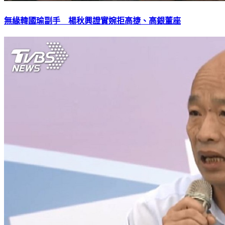
無緣韓國瑜副手 楊秋興證實婉拒高捷、高銀董座