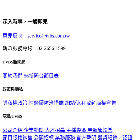
深入時事，一觸即見
意見反映：service@tvbs.com.tw
觀眾服務專線：02-2656-1599
TVBS新聞網
關於我們
56新聞台節目表
政策與隱私
隱私權政策
性騷擾防治措施
網站使用協定
版權宣告
認識 TVBS
公司介紹
企業動態
人才招募
主播專區
星藝象娛樂
節目版權銷售
公開招標
業務服務
官方聲明
獲獎紀錄／認證