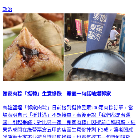
政治
謝家肉粽「挺韓」生意慘跌 霸氣一句話嗆爆郭家
高雄鹽埕「郭家肉粽」日前接到挺韓民眾200顆肉粽訂單，當
場表明自己「挺其邁」不想接單，事後更說「我們都是台灣
國」引起爭議；對比另一家「謝家肉粽」因選前自稱挺韓，結
果造成開在綠營票倉五甲的店面生意慘掉剩下3成，讓老闆感
嘆呼籲大家不要被意識形態操縱，也霸氣撂下一句話回嗆郭