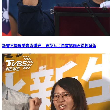
新書不提周美青沒遵守 馬英九：自首認罪盼從輕發落