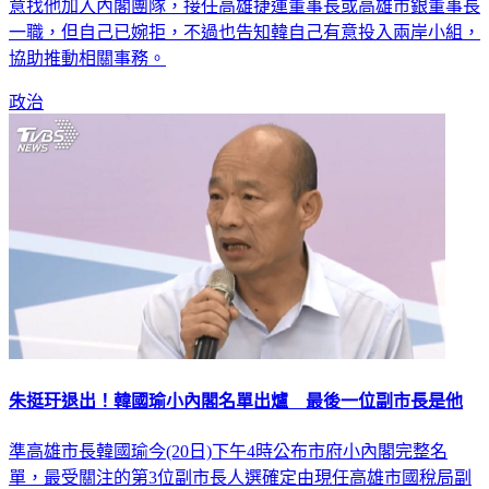
意找他加入內閣團隊，接任高雄捷運董事長或高雄市銀董事長
一職，但自己已婉拒，不過也告知韓自己有意投入兩岸小組，
協助推動相關事務。
政治
朱挺玗退出！韓國瑜小內閣名單出爐 最後一位副市長是他
準高雄市長韓國瑜今(20日)下午4時公布市府小內閣完整名
單，最受關注的第3位副市長人選確定由現任高雄市國稅局副