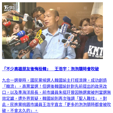
「不少高雄朋友後悔投韓」 王浩宇：泡泡隨時會吹破
九合一選舉時，國民黨候選人韓國瑜主打經濟牌，成功創造
「韓流」，高票當選！但選後韓國瑜針對先前提出的政見改
口，以及準海洋局長、前市議員朱挺玗曾因賄選案被判當選無
效定讞，遭外界質疑，韓國瑜則再次強調「聖人難找」。對
此，民進黨桃園市議員王浩宇直言「更多的泡泡隨時都會被吹
破，不會太久的」。