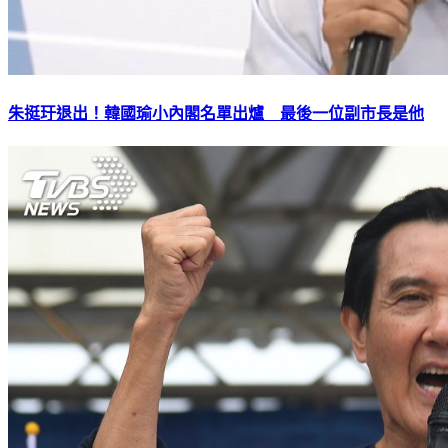
朱挺玗退出！韓國瑜小內閣名單出爐 最後一位副市長是他