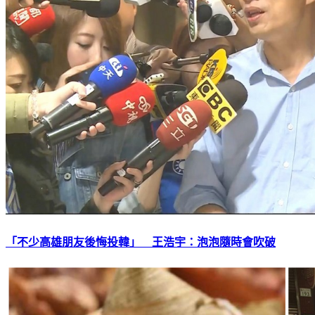
「不少高雄朋友後悔投韓」 王浩宇：泡泡隨時會吹破