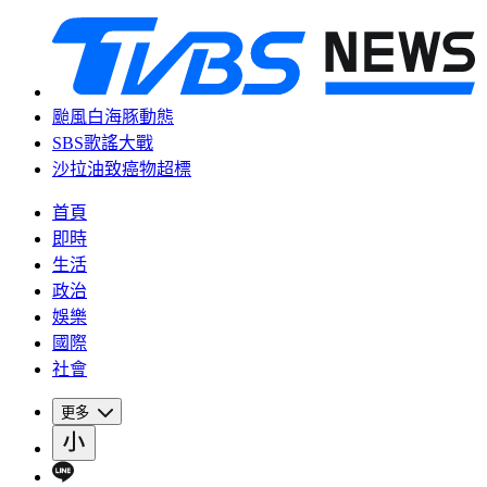
颱風白海豚動態
SBS歌謠大戰
沙拉油致癌物超標
首頁
即時
生活
政治
娛樂
國際
社會
更多