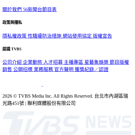
關於我們
56新聞台節目表
政策與隱私
隱私權政策
性騷擾防治措施
網站使用協定
版權宣告
認識 TVBS
公司介紹
企業動態
人才招募
主播專區
星藝象娛樂
節目版權
銷售
公開招標
業務服務
官方聲明
獲獎紀錄／認證
2026 © TVBS Media Inc. All Rights Reserved. 台北市內湖區瑞
光路451號 | 聯利媒體股份有限公司