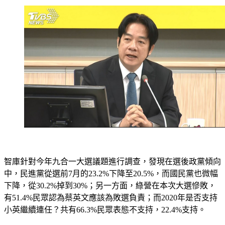
智庫針對今年九合一大選議題進行調查，發現在選後政黨傾向
中，民進黨從選前7月的23.2%下降至20.5%，而國民黨也微幅
下降，從30.2%掉到30%；另一方面，綠營在本次大選慘敗，
有51.4%民眾認為蔡英文應該為敗選負責；而2020年是否支持
小英繼續連任？共有66.3%民眾表態不支持，22.4%支持。