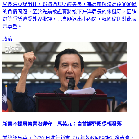
局長洪東煒出任，盼透過其財經專長，為高雄解決高達3000億
的負債問題。至於先前被證實將接下海洋局長的朱挺玗，因賄
選等爭議遭受外界批評，已自願退出小內閣，韓國瑜則對此表
示尊重。
政治
新書不提周美青沒遵守 馬英九：自首認罪盼從輕發落
前總統馬英九今(20)日進行新書《八年執政回憶錄》發表會，