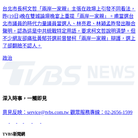
台北市長柯文哲「兩岸一家親」主張在政壇上引發不同看法，
昨(19日)晚在雙城論壇晚宴上重提「兩岸一家親」。甫當選台
北市議員的時代力量議員當選人、林亮君、林穎孟昨發出聯合
聲明，認為這是中共統戰特定用語，要求柯文哲說明清楚。但
不少網友卻痛批黃郁芬選前曾替柯「兩岸一家親」辯護，選上
了卻翻臉不認人。
政治
深入時事，一觸即見
意見反映：service@tvbs.com.tw
觀眾服務專線：02-2656-1599
TVBS新聞網