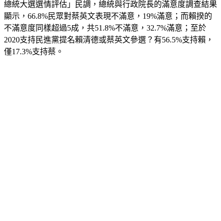
總統大選選情評估」民調，總統與行政院長的滿意度調查結果
顯示，66.8%民眾對蔡英文表現不滿意，19%滿意；而賴揆的
不滿意度同樣超過5成，共51.8%不滿意，32.7%滿意；至於
2020支持民進黨提名賴清德或蔡英文參選？有56.5%支持賴，
僅17.3%支持蔡。