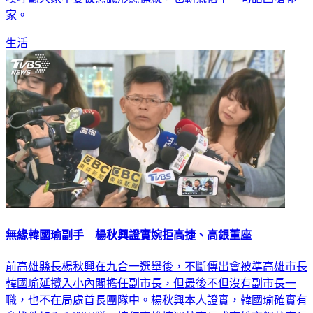
家。
生活
無緣韓國瑜副手 楊秋興證實婉拒高捷、高銀董座
前高雄縣長楊秋興在九合一選舉後，不斷傳出會被準高雄市長
韓國瑜延攬入小內閣擔任副市長，但最後不但沒有副市長一
職，也不在局處首長團隊中。楊秋興本人證實，韓國瑜確實有