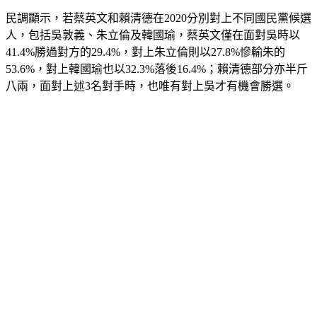
民調顯示，若蔡英文和賴清德在2020分別對上不同國民黨候選
人，包括吳敦義、朱立倫及韓國瑜，蔡英文僅在面對吳時以
41.4%勝過對方的29.4%，對上朱立倫則以27.8%慘輸朱的
53.6%，對上韓國瑜也以32.3%落後16.4%；賴清德部分亦半斤
八兩，面對上述3名對手時，也唯有對上吳才有機會勝選。