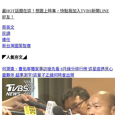
最HOT話題在這！想跟上時事，快點我加入TVBS新聞LINE
好友！
蔡英文
民調
連任
新台灣國策智庫
◤人氣夯文◢
何潤東、曹佑寧獨家專訪搶先看
8月緣分排行榜 這星座遇見心
靈夥伴
超準測字!這輩子正緣何時會出現