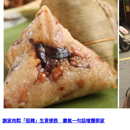
謝家肉粽「挺韓」生意慘跌 霸氣一句話嗆爆郭家