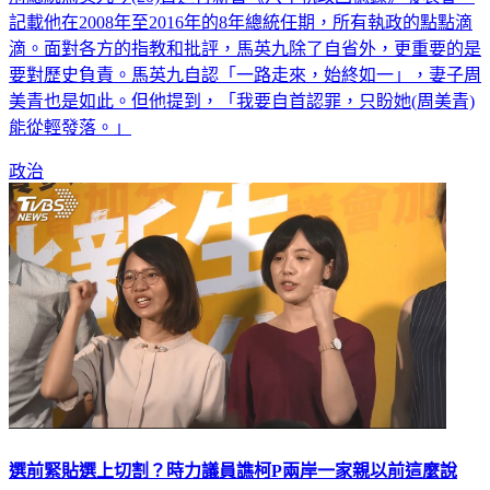
記載他在2008年至2016年的8年總統任期，所有執政的點點滴
滴。面對各方的指教和批評，馬英九除了自省外，更重要的是
要對歷史負責。馬英九自認「一路走來，始終如一」，妻子周
美青也是如此。但他提到，「我要自首認罪，只盼她(周美青)
能從輕發落。」
政治
選前緊貼選上切割？時力議員譙柯P兩岸一家親以前這麼說