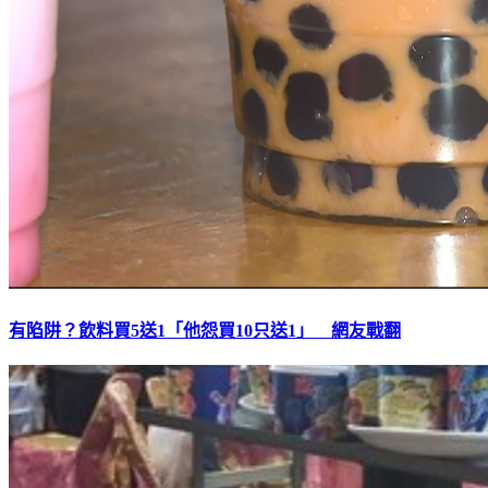
有陷阱？飲料買5送1「他怨買10只送1」 網友戰翻