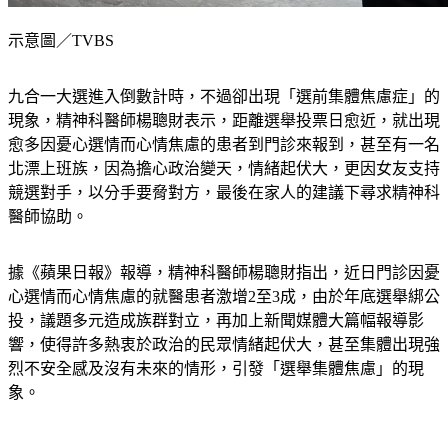
示意圖／TVBS
九合一大選進入倒數計時，不過卻出現「選前集體焦慮症」的
現象，精神科醫師楊聰財表示，距離選舉投票日愈近，就出現
愈多因憂心選情而心情焦慮的患者到門診來報到，甚至有一名
北漂上班族，因為擔心政治變天，情緒起伏大，更因女友支持
競選對手，以分手要脅對方，最後在家人的建議下尋求精神科
醫師協助。
據《蘋果日報》報導，精神科醫師楊聰財指出，近日門診因憂
心選情而心情焦慮的就醫患者激增2至3成，由於年底選舉綁公
投，議題多元造成族群對立，再加上新聞媒體大篇幅報導影
響，使得許多熱衷於政治的民眾情緒起伏大，甚至集體出現強
烈不安全感及沒有未來的情形，引發「選舉集體焦慮」的現
象。