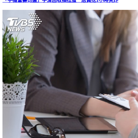
「手機當壽司盤」手滑回收抽扭蛋 店員挖1小時笑炸