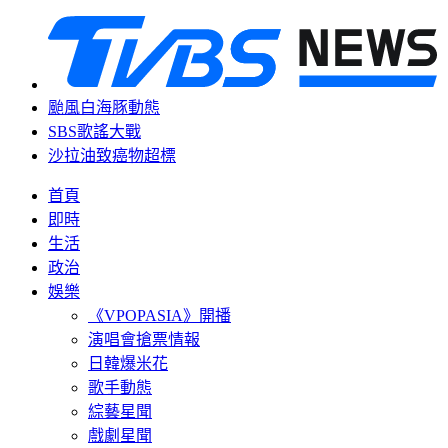
颱風白海豚動態
SBS歌謠大戰
沙拉油致癌物超標
首頁
即時
生活
政治
娛樂
《VPOPASIA》開播
演唱會搶票情報
日韓爆米花
歌手動態
綜藝星聞
戲劇星聞