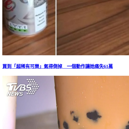
買到「超稀有可樂」氣得倒掉 一個動作讓她痛失61萬