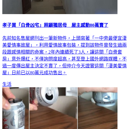
孝子買「白骨凶宅」照顧獨居母 屋主感動80萬賣了
先前知名售屋網刊出一筆新物件，上頭寫著「一中旁最便宜淒
美愛情事故屋」，利用愛情故事包裝，提到該物件曾發生過兩
段跟感情相關的命案，2年內連續死了3人，讓這間「白骨套
房」意外爆紅，不僅詢問度超高，甚至登上國外網路媒體，不
過一度傳出屋主決定不賣了，但仲介今天證實這間「淒美愛情
屋」日前已以80萬元成功售出。
生活