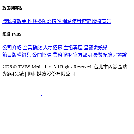
關於我們
56新聞台節目表
政策與隱私
隱私權政策
性騷擾防治措施
網站使用協定
版權宣告
認識 TVBS
公司介紹
企業動態
人才招募
主播專區
星藝象娛樂
節目版權銷售
公開招標
業務服務
官方聲明
獲獎紀錄／認證
2026 © TVBS Media Inc. All Rights Reserved. 台北市內湖區瑞
光路451號 | 聯利媒體股份有限公司