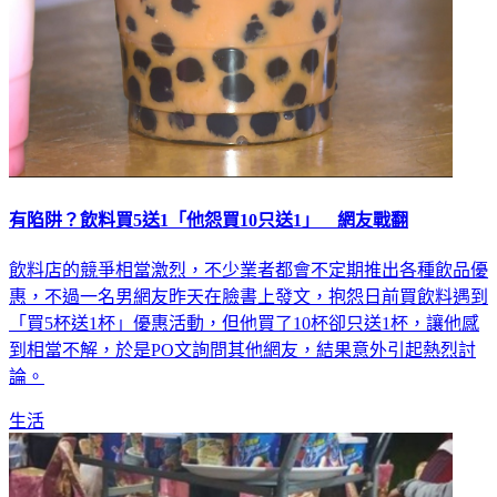
有陷阱？飲料買5送1「他怨買10只送1」 網友戰翻
飲料店的競爭相當激烈，不少業者都會不定期推出各種飲品優
惠，不過一名男網友昨天在臉書上發文，抱怨日前買飲料遇到
「買5杯送1杯」優惠活動，但他買了10杯卻只送1杯，讓他感
到相當不解，於是PO文詢問其他網友，結果意外引起熱烈討
論。
生活