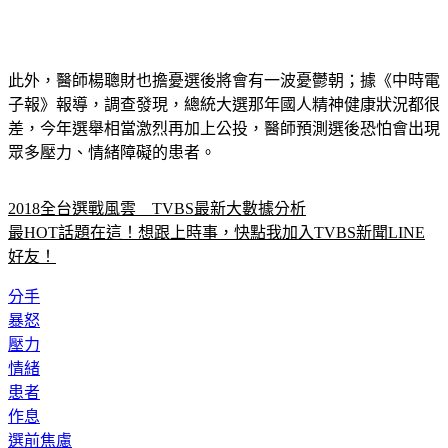
此外，醫師楊聰財也擔憂選後將會有一波憂鬱朝；據《中時電
子報》報導，調查發現，總統大選那年國人精神健康狀況都很
差，今年選舉相當激烈再加上公投，醫師預測選後恐怕會出現
眾多壓力、情緒障礙的患者。
2018全台選戰風雲　TVBS最新大數據分析
最HOT話題在這！想跟上時事，快點我加入TVBS新聞LINE
好友！
分手
暴怒
壓力
情緒
患者
作息