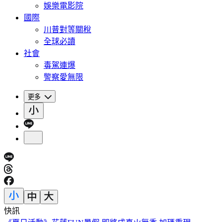
娛樂電影院
國際
川普對等關稅
全球必讀
社會
毒駕連爆
警察愛無限
更多
快訊