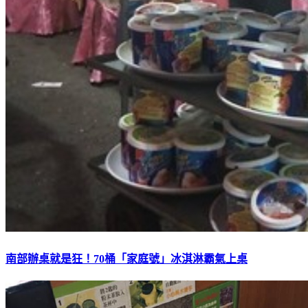
南部辦桌就是狂！70桶「家庭號」冰淇淋霸氣上桌