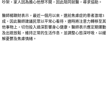
致於白天無法專心上班，心情低落晚上嚴重失眠，經常和女友
吵架，家人因為擔心他想不開，因此陪同就醫，尋求協助。
醫師楊聰財表示，最近一個月以來，選前焦慮症的患者激增3
成，因此醫師建議民眾以平常心看待，適時將注意力轉移至其
他事物上，切勿投入過深影響身心健康。醫師表示應定期運動
及出遊放鬆，維持正常的生活作息，並調整心態深呼吸，以緩
解憂鬱及焦慮情緒。