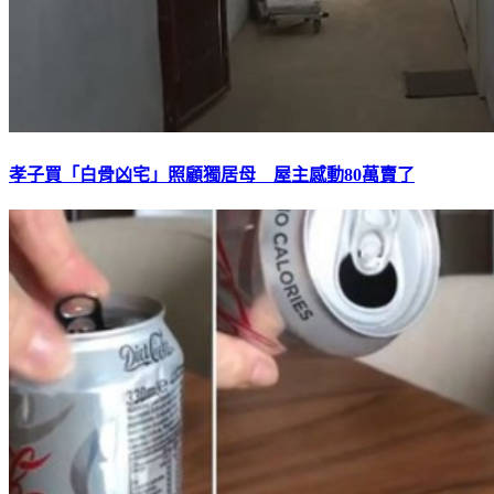
孝子買「白骨凶宅」照顧獨居母 屋主感動80萬賣了