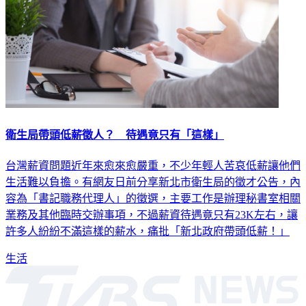
衛生局帶頭低薪徵人？ 待遇竟只有「這樣」
台灣薪資問題近年來愈來愈嚴重，不少年輕人苦哀低薪讓他們
生活難以負擔。有網友日前分享新北市衛生局的徵才公告，內
容為「書記職務代理人」的徵選，主要工作是辦理秘書室相關
業務及其他臨時交辦事項，不過薪資待遇竟只有23K左右，讓
許多人紛紛不滿這樣的薪水，痛批「新北政府帶頭低薪！」
生活