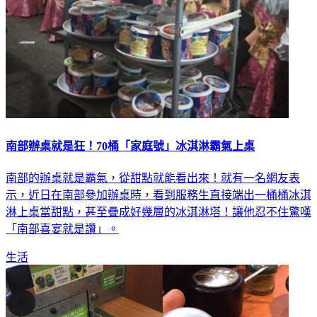
南部辦桌就是狂！70桶「家庭號」冰淇淋霸氣上桌
南部的辦桌就是霸氣，從甜點就能看出來！就有一名網友表
示，近日在南部參加辦桌時，看到服務生直接端出一桶桶冰淇
淋上桌當甜點，甚至疊成好幾層的冰淇淋塔！讓他忍不住驚嘆
「南部喜宴就是讚」。
生活