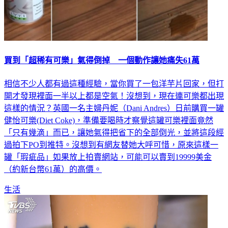
買到「超稀有可樂」氣得倒掉 一個動作讓她痛失61萬
相信不少人都有過這種經驗，當你買了一包洋芋片回家，但打
開才發現裡面一半以上都是空氣！沒想到，現在連可樂都出現
這樣的情況？英國一名主婦丹妮（Dani Andres）日前購買一罐
健怡可樂(Diet Coke)，準備要喝時才察覺這罐可樂裡面竟然
「只有幾滴」而已，讓她氣得把省下的全部倒光，並將這段經
過拍下PO到推特。沒想到有網友替她大呼可惜，原來這樣一
罐「瑕疵品」如果放上拍賣網站，可能可以賣到19999美金
（約新台幣61萬）的高價。
生活