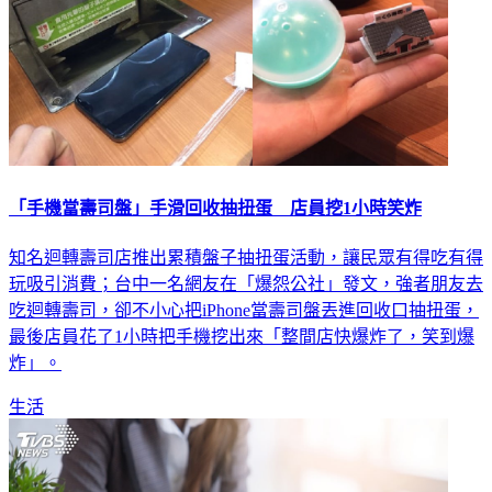
「手機當壽司盤」手滑回收抽扭蛋 店員挖1小時笑炸
知名迴轉壽司店推出累積盤子抽扭蛋活動，讓民眾有得吃有得
玩吸引消費；台中一名網友在「爆怨公社」發文，強者朋友去
吃迴轉壽司，卻不小心把iPhone當壽司盤丟進回收口抽扭蛋，
最後店員花了1小時把手機挖出來「整間店快爆炸了，笑到爆
炸」。
生活