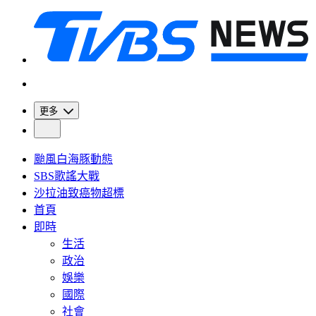
更多
颱風白海豚動態
SBS歌謠大戰
沙拉油致癌物超標
首頁
即時
生活
政治
娛樂
國際
社會