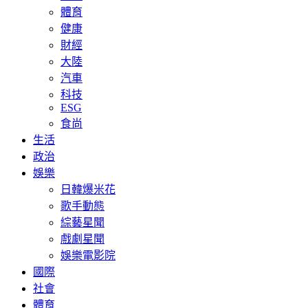
體育
健康
財經
大陸
汽車
科技
ESG
食尚
生活
政治
娛樂
日韓爆米花
歌手動態
綜藝星聞
戲劇星聞
娛樂電影院
國際
社會
體育