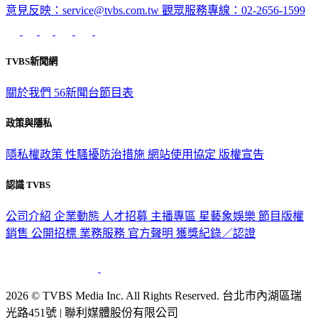
意見反映：service@tvbs.com.tw
觀眾服務專線：02-2656-1599
TVBS新聞網
關於我們
56新聞台節目表
政策與隱私
隱私權政策
性騷擾防治措施
網站使用協定
版權宣告
認識 TVBS
公司介紹
企業動態
人才招募
主播專區
星藝象娛樂
節目版權
銷售
公開招標
業務服務
官方聲明
獲獎紀錄／認證
2026 © TVBS Media Inc. All Rights Reserved. 台北市內湖區瑞
光路451號 | 聯利媒體股份有限公司