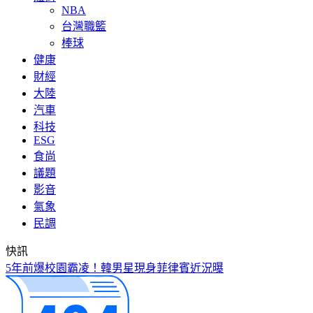
NBA
台灣職籃
棒球
健康
財經
大陸
汽車
科技
ESG
食尚
議題
影音
氣象
民調
快訊
5年前爆校園霸凌！韓男星現身菲律賓近況曝