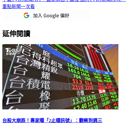
延伸閱讀
台股大崩跌！專家曝「2止穩訊號」：觀察到週三
台股今（8）日開盤重挫逾2600點。市場恐慌情緒升溫，分析