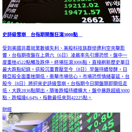
史詩級雪崩 台指期開盤狂瀉3000點
受到美國非農就業數據失利、美股科技族群慘遭利空夾擊影
響，台指期夜盤在上周六（6日）凌晨率先引爆恐慌，盤中一
度重挫4522點觸及跌停，終場狂瀉3006點，直接刷新歷史單日
最大跌點紀錄。這股沉重賣壓至今（8日）早盤持續發酵，日
韓亞股全面重挫開低，衝擊市場信心。市場恐慌情緒蔓延，台
股今（8日）將迎來史詩級雪崩。台指期今日開盤隨即開低走
低，大跌2836點開出，隨後跌幅持續擴大，盤中暴跌超過3000
點、跌幅達6.64%，指數最低來到42225點。
財經