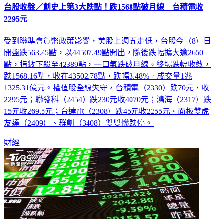
2295元
受到聯準會貨幣政策影響，美股上週五走低，台股今（8）日
開盤跌563.45點，以44507.49點開出，隨後跌幅擴大逾2650
點，指數下殺至42389點，一口氣跌破月線。終場跌幅收斂，
跌1568.16點，收在43502.78點，跌幅3.48%，成交量1兆
1325.31億元。權值股全線失守，台積電（2330）跌70元，收
2295元；聯發科（2454）跌230元收4070元；鴻海（2317）跌
15元收269.5元；台達電（2308）跌45元收2255元。面板雙虎
友達（2409）、群創（3408）雙雙慘跌停。
財經