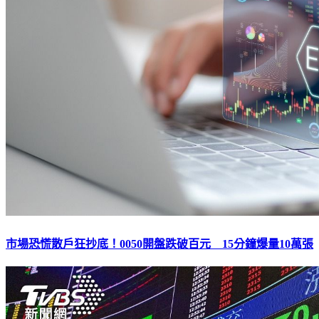
市場恐慌散戶狂抄底！0050開盤跌破百元 15分鐘爆量10萬張