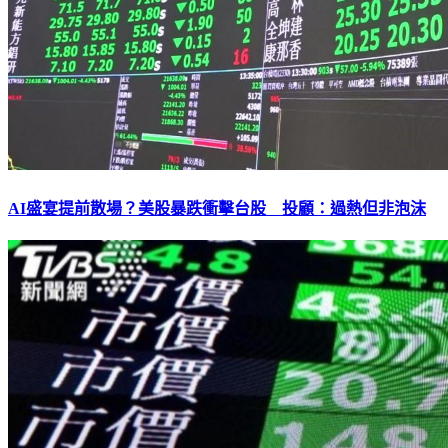
AI盛宴提前散場？美股暴跌衝擊台股 投顧：過熱但非泡沫