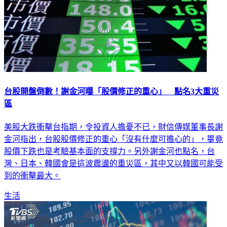
台股開盤倒數！謝金河曝「股價修正的重心」 點名3大重災
區
美股大跌衝擊台指期，令投資人擔憂不已，財信傳媒董事長謝
金河指出，台股股價修正的重心「沒有什麼可擔心的」，畢竟
股價下跌也是考驗基本面的支撐力。另外謝金河也點名，台
灣、日本、韓國會是這波震盪的重災區，其中又以韓國可能受
到的衝擊最大。
生活