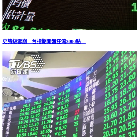
史詩級雪崩 台指期開盤狂瀉3000點