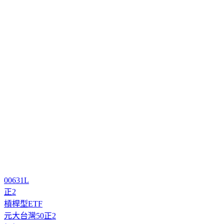
00631L
正2
槓桿型ETF
元大台灣50正2
槓桿ETF