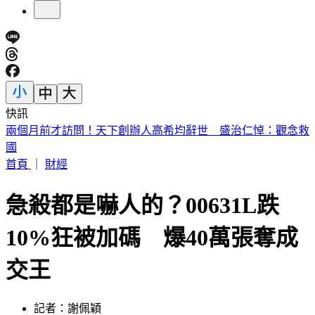
快訊
川普簽公告「劍指中國」！多晶矽15%關稅 12/4上路
首頁
｜
財經
急殺都是嚇人的？00631L跌
10%狂被加碼 爆40萬張奪成
交王
記者：謝佩穎
發佈時間：2026.06.08 09:48