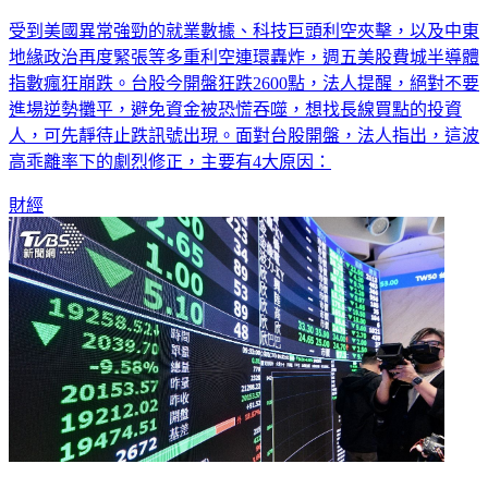
受到美國異常強勁的就業數據、科技巨頭利空夾擊，以及中東
地緣政治再度緊張等多重利空連環轟炸，週五美股費城半導體
指數瘋狂崩跌。台股今開盤狂跌2600點，法人提醒，絕對不要
進場逆勢攤平，避免資金被恐慌吞噬，想找長線買點的投資
人，可先靜待止跌訊號出現。面對台股開盤，法人指出，這波
高乖離率下的劇烈修正，主要有4大原因：
財經
台股收盤／創史上第3大跌點！跌1568點破月線 台積電收