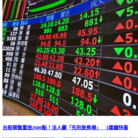
台股開盤重挫2600點！法人籲「先別急進場」 3建議快看