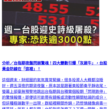
分析／台指期夜盤閃崩驚魂！四大變數引爆「灰犀牛」，台股
黃金防線在「這裡」！
這個週末，財經圈的氣氛異常緊繃，很多投資人大概都沒睡
好。週五深夜的期貨夜盤，原本該是跟著美股節奏平靜收尾，
螢幕上卻毫無預警地跳出台指期與台積電個股期「閃現跌停」
的驚悚報價。即便這可能帶有錯帳或流動性瞬間枯竭的成分，
但這種極端數字一出現，群組裡瞬間炸鍋，恐慌情緒像病毒一
樣蔓延。所有人都在問：台股到底怎麼了？下週一開盤，我是