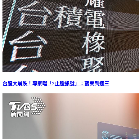
台股大崩跌！專家曝「2止穩訊號」：觀察到週三