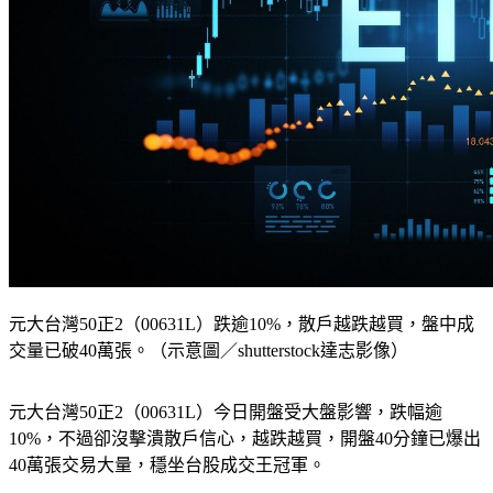
元大台灣50正2（00631L）跌逾10%，散戶越跌越買，盤中成
交量已破40萬張。（示意圖／shutterstock達志影像）
元大台灣50正2（00631L）今日開盤受大盤影響，跌幅逾
10%，不過卻沒擊潰散戶信心，越跌越買，開盤40分鐘已爆出
40萬張交易大量，穩坐台股成交王冠軍。
00631L 作為臺灣50指數的「正向2倍」槓桿型產品，在大盤暴