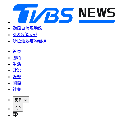
颱風白海豚動態
SBS歌謠大戰
沙拉油致癌物超標
首頁
即時
生活
政治
娛樂
國際
社會
更多