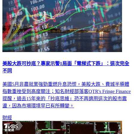
美股大跌可抄底？專家示警1局面「電梯式下跌」：這次完全
不同
美國5月非農就業強勁重燃升息恐慌，美股大跌、費城半導體
指數重挫受到高度關注；知名財經部落客QTR's Fringe Finance
提醒，過去15年來的「抄底思維」恐不再適用這次的股市震
盪，因為市場環境早已有所轉變。
財經