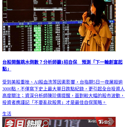
台股開盤跳水倒數？分析師籲1招自保 預測「下一輪創富起
點」
受到美股重挫、AI股血洗等因素影響，台指期5日一夜屠殺逾
3000點，不僅寫下史上最大單日跌點紀錄，更引起全台投資人
高度關注；資深分析師陳玠儒提醒，面對較大幅的股市波動，
投資者應謹記「不要亂砍股票」才是最佳自保策略。
生活