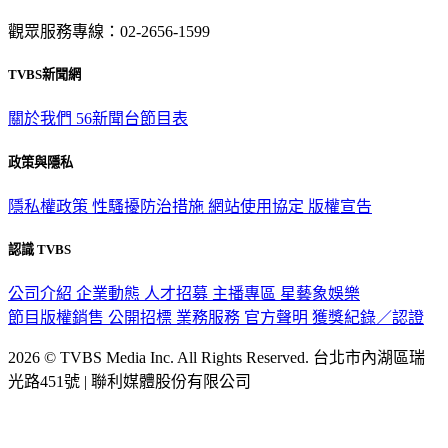
觀眾服務專線：02-2656-1599
TVBS新聞網
關於我們
56新聞台節目表
政策與隱私
隱私權政策
性騷擾防治措施
網站使用協定
版權宣告
認識 TVBS
公司介紹
企業動態
人才招募
主播專區
星藝象娛樂
節目版權銷售
公開招標
業務服務
官方聲明
獲獎紀錄／認證
2026 © TVBS Media Inc. All Rights Reserved. 台北市內湖區瑞
光路451號 | 聯利媒體股份有限公司