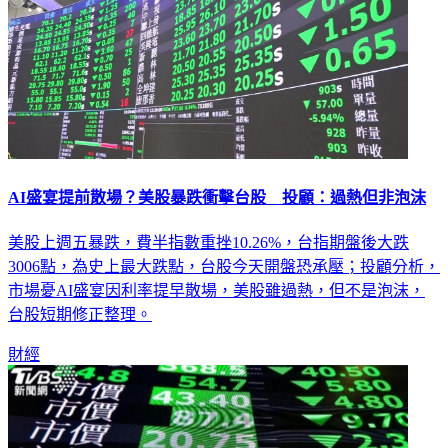
AI盛宴提前散場？美股暴跌衝擊台股 投顧：過熱但非泡沫
美股上週五暴跌，費半指數重挫10.26%，台指期盤後大跌
3006點，為史上最大跌點，台股今天開盤恐承壓；投顧分析，
市場憂AI盛宴因利率提早散場，美股雖過熱，但不是泡沫，
台股短期修正整理。
財經