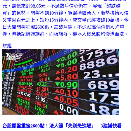
買」的氣勢，開盤不到10分鐘，買盤持續湧入，順勢拉抬股價
又重回百元之上，短短15分鐘內，成交量已經攻破10萬張。今
日大盤開盤狂瀉2600點，跌破月線，不少AI高估值個股均重
挫，包括記憶體族群、面板族群、機器人概念股均慘遭血洗。
財經
台股開盤重挫2600點！法人籲「先別急進場」 3建議快看