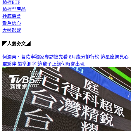
槓桿型產品
抄底機會
散戶信心
大盤影響
◤人氣夯文◢
何潤東、曹佑寧獨家專訪搶先看
8月緣分排行榜 這星座遇見心
靈夥伴
超準測字!這輩子正緣何時會出現