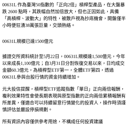
跌 2600 點時，其跌幅自然加倍放大，但也正因如此，具備
「高槓桿、波動大」的特性，被散戶視為抄底機會，開盤僅半
小時便狂湧38萬張巨量，交頭熱絡。
00631L規模已達1500億元
據證交所資料統計至5月22日，00631L規模達1,500億元，今年
以來成長1,100億元；自3月31日分割恢復交易以來，日均成交
金額60.3億元，為槓桿型ETF第一，全體ETF第四，透過
00631L參與台股行情的資金持續增加。
元大投信提醒，槓桿型ETF追蹤指數「單日」正向兩倍報酬，
複利效果特性會使長期表現與原型指數的正向兩倍累積報酬有
所差異，僅適合可以持續留意行情變化的投資人，操作時須謹
慎評估並嚴設停損規劃。
所有資訊內容僅供參考用途，不構成任何投資建議