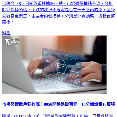
師翁偉捷預估，下跌的狀況不確定是否在一天之內結束，至少
先觀察至週三，主要看兩個指標，分別是外資動態，與新台幣
匯率。
財經
市場恐慌散戶狂抄底！0050開盤跌破百元 15分鐘爆量10萬張
國民ETF 0050今（8）日開盤受大盤影響，股價一口氣跌破百
元，最低來到98.05元，不過散戶信心仍在，展現「越跌越