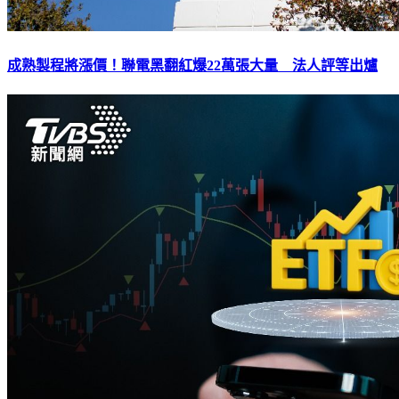
成熟製程將漲價！聯電黑翻紅爆22萬張大量 法人評等出爐