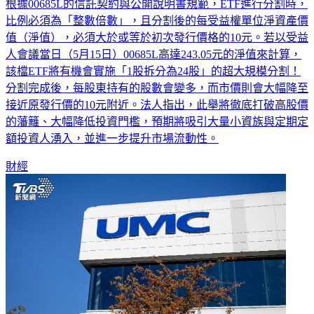
上「最容易入手」的台股正二ETF，引發投資市場高度關注。
根據00685L的信託契約與公開說明書規範，ETF進行分割時，
比例必須為「整數倍數」，且分割後的每受益權單位淨資產價
值（淨值），必須大於或等於初次發行價格的10元。若以受益
人會議當日（5月15日）00685L高達243.05元的淨值來計算，
該檔ETF將有機會實施「1股拆分為24股」的超大規模分割！
分割完成後，每股東持有的股數會變多，而市價則會大幅降至
接近原發行價的10元附近。法人指出，此舉將徹底打破高股價
的藩籬、大幅降低投資門檻，預期將吸引大量小資族與定期定
額投資人湧入，並進一步提升市場流動性。
財經