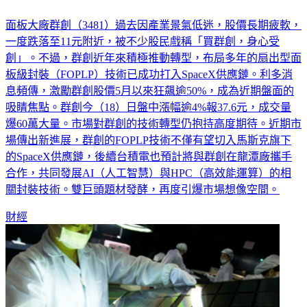
群創逆風漲近5%！盤中爆60萬張大量 調研機構曝轉型關鍵
面板大廠群創（3481）過去因產業景氣低迷，股價長期疲軟，
一度跌落至11元附近，被不少股民戲稱「買群創，身心受
創」。不過，群創近年來積極推動轉型，布局多年的扇出型面
板級封裝（FOPLP）技術已成功打入SpaceX供應鏈。利多消
息頻傳，激勵群創股價5月以來狂飆逾50%，成為近期盤面的
吸睛焦點。群創今（18）日盤中漲幅逾4%報37.6元，成交量
爆60萬大量。市場對群創的技術轉型仍抱持高度期待。近期市
場傳出新進展，群創的FOPLP技術不僅有望切入馬斯克旗下
的SpaceX供應鏈，後續台積電也預計將與群創在龍潭廠攜手
合作，共同發展AI（人工智慧）與HPC（高效能運算）的相
關封裝技術。雙巨頭題材發酵，再度引爆市場想像空間。
財經