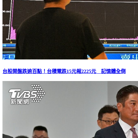
台股開盤跌逾百點！台積電跌15元報2225元 記憶體全倒