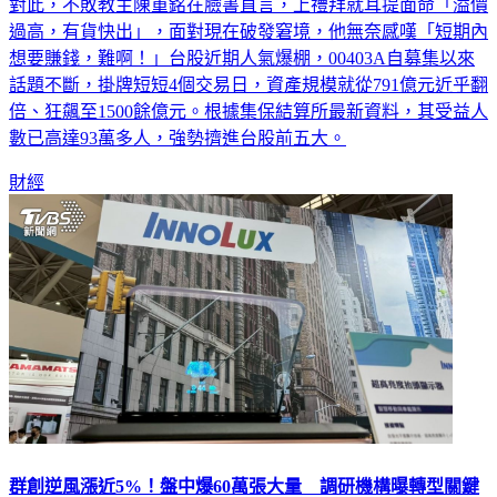
元，跌破10元發行面額，跌幅逼近3%，更爆出101萬張巨量。
對此，不敗教主陳重銘在臉書直言，上禮拜就耳提面命「溢價
過高，有貨快出」，面對現在破發窘境，他無奈感嘆「短期內
想要賺錢，難啊！」台股近期人氣爆棚，00403A自募集以來
話題不斷，掛牌短短4個交易日，資產規模就從791億元近乎翻
倍、狂飆至1500餘億元。根據集保結算所最新資料，其受益人
數已高達93萬多人，強勢擠進台股前五大。
財經