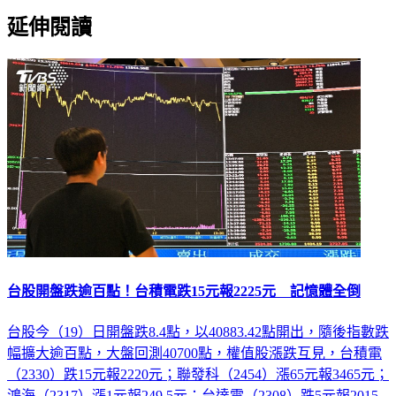
延伸閱讀
台股開盤跌逾百點！台積電跌15元報2225元 記憶體全倒
台股今（19）日開盤跌8.4點，以40883.42點開出，隨後指數跌
幅擴大逾百點，大盤回測40700點，權值股漲跌互見，台積電
（2330）跌15元報2220元；聯發科（2454）漲65元報3465元；