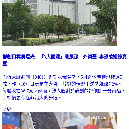
群創目標價曝光！「3大關鍵」助飆漲 外資憂1事恐成短線賣
壓
面板大廠群創（3481）近期表現強勢，5月迄今累積漲幅逾5
成，昨（18）日更是在大盤一片綠的情況下逆勢飆漲7.2%、
每股收在38.7元。然而，法人圈對於群創的評價卻十分兩極，
目標價更存在非常大的分歧。
財經