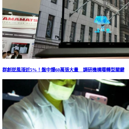
群創逆風漲近5%！盤中爆60萬張大量 調研機構曝轉型關鍵