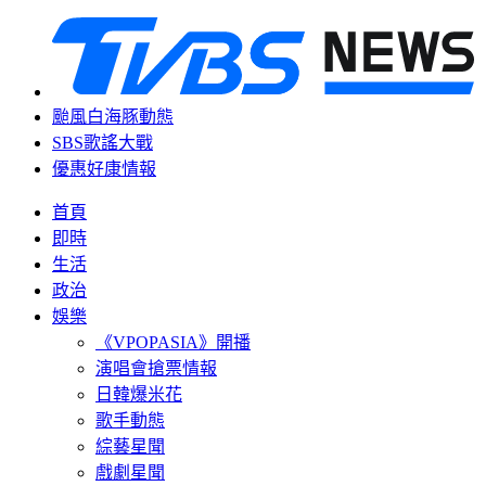
颱風白海豚動態
SBS歌謠大戰
優惠好康情報
首頁
即時
生活
政治
娛樂
《VPOPASIA》開播
演唱會搶票情報
日韓爆米花
歌手動態
綜藝星聞
戲劇星聞