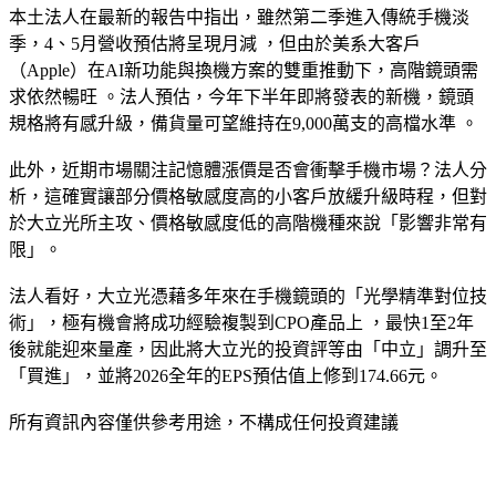
本土法人在最新的報告中指出，雖然第二季進入傳統手機淡
季，4、5月營收預估將呈現月減 ，但由於美系大客戶
（Apple）在AI新功能與換機方案的雙重推動下，高階鏡頭需
求依然暢旺 。法人預估，今年下半年即將發表的新機，鏡頭
規格將有感升級，備貨量可望維持在9,000萬支的高檔水準 。
此外，近期市場關注記憶體漲價是否會衝擊手機市場？法人分
析，這確實讓部分價格敏感度高的小客戶放緩升級時程，但對
於大立光所主攻、價格敏感度低的高階機種來說「影響非常有
限」。
法人看好，大立光憑藉多年來在手機鏡頭的「光學精準對位技
術」，極有機會將成功經驗複製到CPO產品上 ，最快1至2年
後就能迎來量產，因此將大立光的投資評等由「中立」調升至
「買進」，並將2026全年的EPS預估值上修到174.66元。
所有資訊內容僅供參考用途，不構成任何投資建議