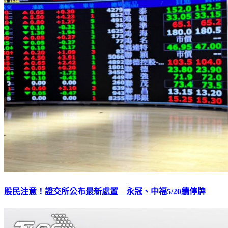
股民注意！證交所公布最新處置 永冠、中福5/20續停牌