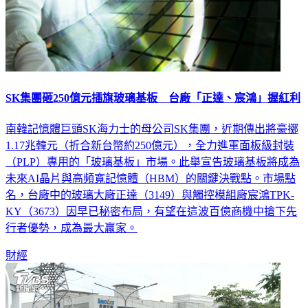
SK集團砸250億元插旗玻璃基板 台廠「正達、宸鴻」握紅利
南韓記憶體巨頭SK海力士的母公司SK集團，近期傳出將豪擲
1.17兆韓元（折合新台幣約250億元），全力進軍面板級封裝
（PLP）專用的「玻璃基板」市場。此舉宣告玻璃基板將成為
未來AI晶片與高頻寬記憶體（HBM）的關鍵決戰點。市場點
名，台廠中的玻璃大廠正達（3149）與觸控模組廠宸鴻TPK-
KY（3673）因早已秘密布局，有望在這波百億商機中搶下先
行者優勢，成為最大贏家。
財經