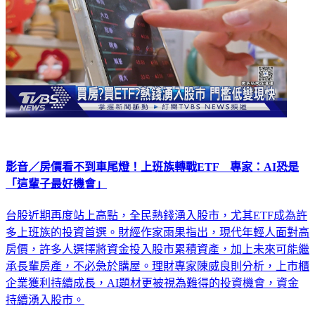
影音／房價看不到車尾燈！上班族轉戰ETF 專家：AI恐是
「這輩子最好機會」
台股近期再度站上高點，全民熱錢湧入股市，尤其ETF成為許
多上班族的投資首選。財經作家雨果指出，現代年輕人面對高
房價，許多人選擇將資金投入股市累積資產，加上未來可能繼
承長輩房產，不必急於購屋。理財專家陳威良則分析，上市櫃
企業獲利持續成長，AI題材更被視為難得的投資機會，資金