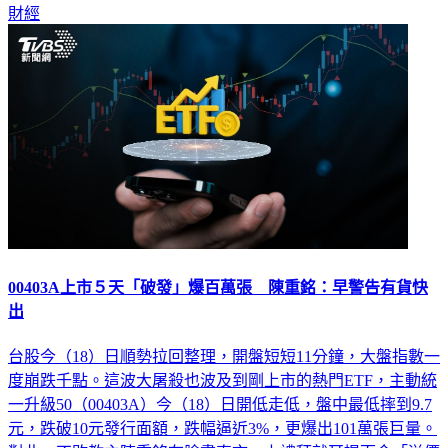
財經
00403A上市５天「破發」爆百萬張 陳重銘：早警告有貨快
出
台股今（18）日順勢拉回整理，開盤短短11分鐘，大盤指數一
度崩跌千點。這波大屠殺也波及到剛上市的熱門ETF，主動統
一升級50（00403A）今（18）日開低走低，盤中最低摔到9.7