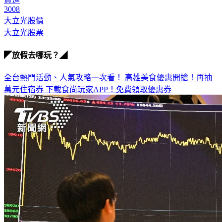
買進
3008
大立光股價
大立光股票
◤放假去哪玩？◢
全台熱門活動、人氣攻略一次看！
高雄美食優惠開搶！再抽
萬元住宿券
下載食尚玩家APP！免費領取優惠券