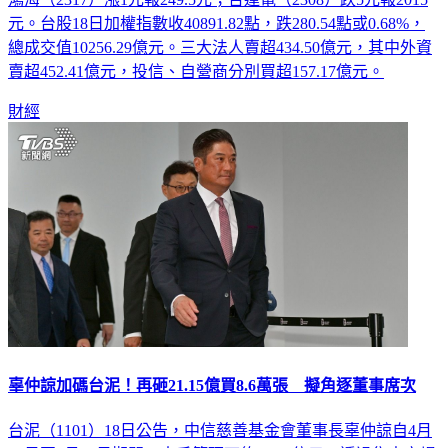
鴻海（2317）漲1元報249.5元；台達電（2308）跌5元報2015
元。台股18日加權指數收40891.82點，跌280.54點或0.68%，
總成交值10256.29億元。三大法人賣超434.50億元，其中外資
賣超452.41億元，投信、自營商分別買超157.17億元。
財經
辜仲諒加碼台泥！再砸21.15億買8.6萬張 擬角逐董事席次