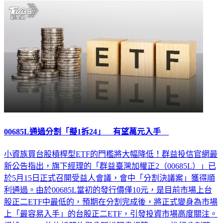
財經
00685L通過分割「擬1拆24」 有望萬元入手
小資族買台股槓桿型ETF的門檻將大幅降低！群益投信官網最
新公告指出，旗下經理的「群益臺灣加權正2（00685L）」已
於5月15日正式召開受益人會議，會中「分割決議案」獲得順
利通過。由於00685L當初的發行價僅10元，是目前市場上台
股正二ETF中最低的，預期在分割完成後，將正式變身為市場