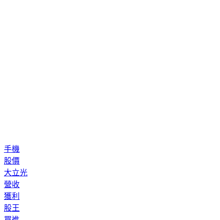
手機
股價
大立光
營收
獲利
股王