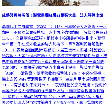
成熟製程將漲價！聯電黑翻紅爆22萬張大量 法人評等出爐
晶圓代工二哥聯電（2303）今（18）日早盤受大盤影響，一度
翻黑，不過隨著買盤進場，盤中再度強勁翻紅，股價最高來到
114元，交易量逾22萬張。根據本土投顧最新報告指出，聯電
今年第一季在業外收益的強力加持下，單季獲利與每股盈餘
（EPS）表現全面超越市場預期 。展望後市，隨著8吋晶圓供
給趨緊、大客戶退出市場，利潤結構可望迎來結構性改善，成
熟製程價格預計將在第三季迎來全面調漲 。聯電第一季營收
為610億元，雖然受到8吋晶圓出貨占比提升、導致平均售價
（ASP）下滑影響，單季營收微幅季減 1.2% ；不過在電視、
機上盒與 WiFi 等消費性需求撐盤下，產能利用率逆勢回升至
79% ，帶動毛利率來到29.2%，表現略優於原先預期 。受惠於
半導體類股大漲帶動的強勁業外收益 ，聯電首季稅後淨利衝
上162億元、單季EPS來到1.29元 ，較上季大增60.8% ，獲利
表現更比法人與市場共識高出了50%至60% ，寫下驚豔表現。