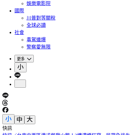
娛樂電影院
國際
川普對等關稅
全球必讀
社會
毒駕連爆
警察愛無限
更多
快訊