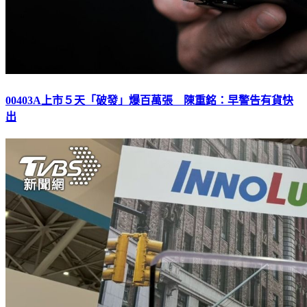
00403A上市５天「破發」爆百萬張 陳重銘：早警告有貨快
出