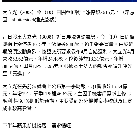
大立光（3008）今（19）日開盤即衝上漲停鎖3615元。（示意
圖／shutterstock達志影像）
昔日股王大立光（3008）近日展現強勁氣勢，今（19）日開盤
即衝上漲停鎖3615元，漲幅達9.88％，逾千張委買量。由於近
期股價波動劇烈，按證交所要求公布4月自結獲利，大立光4月
營收53.62億元、年增24.48％，稅後純益18.31億元、年增
88.54％，單月EPS 13.95元。根據本土法人的報告亦調升評等
至「買進」。
大立光在先前法說會上公布第一季財報，Q1營收達155.4億
元，年增7%，單季EPS達46.63元，主因手機客戶需求上修 ；
毛利率49.4%則低於預期，主要受到部分機種良率較低及固定
成本較高影響 。
下半年蘋果新機撐腰　需求暢旺