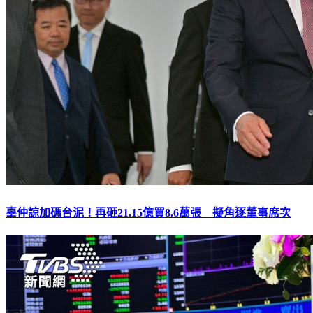
辜仲諒加碼台泥！再砸21.15億買8.6萬張 擬角逐董事席次