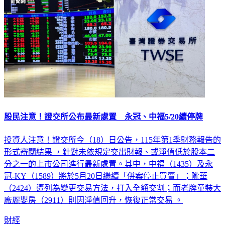
股民注意！證交所公布最新處置 永冠、中福5/20續停牌
投資人注意！證交所今（18）日公告，115年第1季財務報告的
形式審閱結果 ，針對未依規定交出財報、或淨值低於股本二
分之一的上市公司進行最新處置。其中，中福（1435）及永
冠-KY（1589）將於5月20日繼續「併案停止買賣」；隴華
（2424）遭列為變更交易方法，打入全額交割；而老牌童裝大
廠麗嬰房（2911）則因淨值回升，恢復正常交易 。