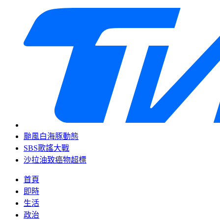
颱風白海豚動態
SBS歌謠大戰
沙拉油致癌物超標
首頁
即時
生活
政治