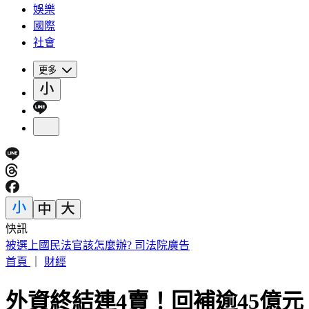
娛樂
國際
社會
更多
快訊
被選上國民法官該怎麼辦? 司法院廣告
首頁
｜
財經
外資終結連4賣！回補逾45億元