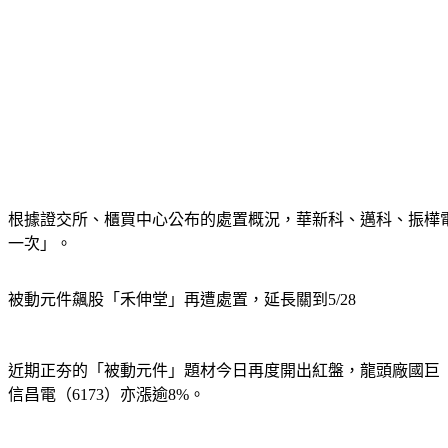
根據證交所、櫃買中心公布的處置概況，華新科、邁科、振樺電
一次」。
被動元件飆股「禾伸堂」再遭處置，延長關到5/28
近期正夯的「被動元件」題材今日再度開出紅盤，龍頭廠國巨（23
信昌電（6173）亦漲逾8%。