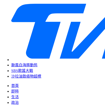
颱風白海豚動態
SBS歌謠大戰
沙拉油致癌物超標
首頁
即時
生活
政治