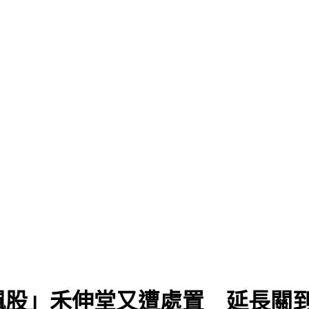
股」禾伸堂又遭處置 延長關到5