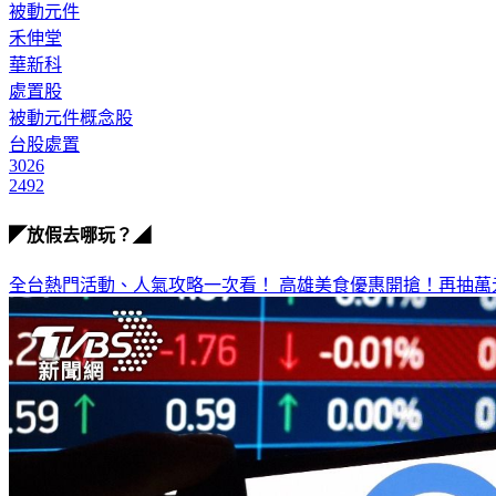
被動元件
禾伸堂
華新科
處置股
被動元件概念股
台股處置
3026
2492
◤放假去哪玩？◢
全台熱門活動、人氣攻略一次看！
高雄美食優惠開搶！再抽萬