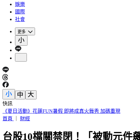
娛樂
國際
社會
更多
快訊
《夏日活動》花蓮FUN暑假 即將成真火舞秀 加碼重現
首頁
｜
財經
台股10檔關禁閉！「被動元件飆