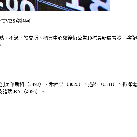
TVBS資料照）
,751.75點。不過，證交所、櫃買中心盤後仍公告10檔最新處置
。
華新科（2492）、禾伸堂（3026）、邁科（6831）、振樺電
及譜瑞-KY（4966）。