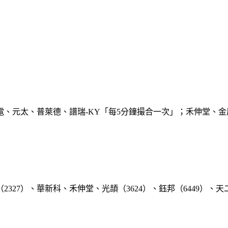
、元太、普萊德、譜瑞-KY「每5分鐘撮合一次」；禾伸堂、金
27）、華新科、禾伸堂、光頡（3624）、鈺邦（6449）、天二