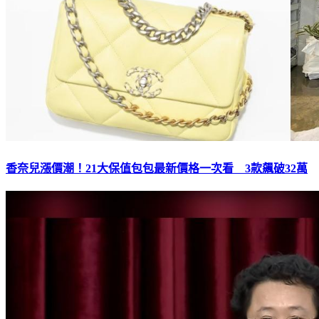
香奈兒漲價潮！21大保值包包最新價格一次看 3款飆破32萬