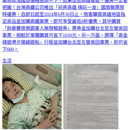
萬物齊漲國旅價格居高不下，如果想去高雄春遊，優惠一定要
把握！台灣高鐵公司推出「前進高雄 嗨玩一波」國旅聯票限
時優惠，自即日起至2024年6月30日止，旅客購買高雄地區指
定商品並加購高鐵車票，即可享受最低8折優惠。其中購買
「鈴鹿賽道樂園單人無限暢遊券」票券並加購台北至左營來回
車票，相較於單獨購買可省下1030元。另一方面，選擇「高金
棧遊港夕陽線遊船」行程並加購台北至左營來回車票，則可省
下660。
生活