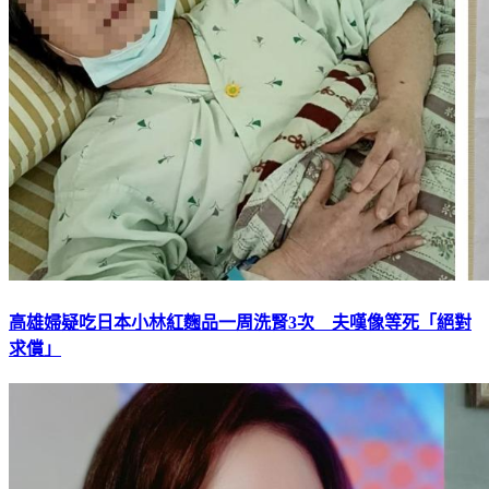
高雄婦疑吃日本小林紅麴品一周洗腎3次 夫嘆像等死「絕對
求償」