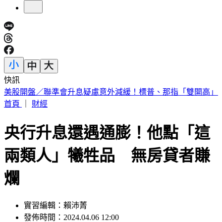
快訊
剛接手2天閃辭董座！宏碁發重訊曝：發現兆基屋管內部管理
缺失
首頁
｜
財經
央行升息還遇通膨！他點「這
兩類人」犧牲品 無房貸者賺
爛
實習編輯：賴沛菁