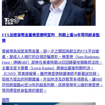
FTX加密貨幣金童佛里德明宣判 刑期上看50年等同終身監
禁
曾被視為加密貨幣金童、卻一夕之間因為創立的FTX平台破
產，變成人人喊打的白領詐騙罪犯，佛里德（Sam Bankman-
Fried，通稱SBF）即將在美東時間28日回歸曼哈頓聯邦法院，
主審法官卡普蘭（Lewis Kaplan）將做出最後刑期判決。
《CNN》等美媒報導，雖然佛里德辯護律師不斷嘗試抗辯，
但檢方提出的刑期建議，外加他涉及詐欺等多項罪名，讓SBF
恐怕將面臨40至50年的超長刑期，這將使現年32歲的佛里德，
等同遭受終身監禁的懲罰。