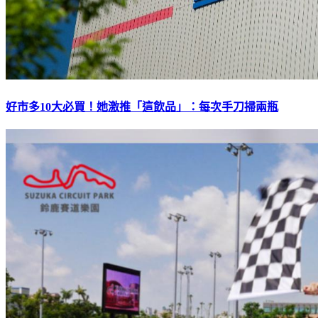
好市多10大必買！她激推「這飲品」：每次手刀掃兩瓶