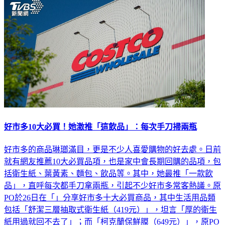
國際
好市多10大必買！她激推「這飲品」：每次手刀掃兩瓶
好市多的商品琳瑯滿目，更是不少人喜愛購物的好去處。日前
就有網友推薦10大必買品項，也是家中會長期回購的品項，包
括衛生紙、葉黃素、麵包、飲品等。其中，她最推「一款飲
品」，直呼每次都手刀拿兩瓶，引起不少好市多常客熱議。原
PO於26日在「」分享好市多十大必買商品，其中生活用品類
包括「舒潔三層抽取式衛生紙（419元）」，坦言「厚的衛生