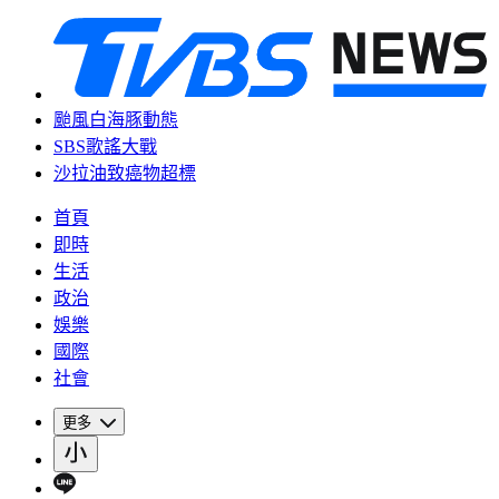
颱風白海豚動態
SBS歌謠大戰
沙拉油致癌物超標
首頁
即時
生活
政治
娛樂
國際
社會
更多