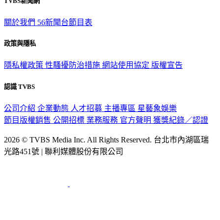
TVBS新聞網
關於我們
56新聞台節目表
政策與隱私
隱私權政策
性騷擾防治措施
網站使用協定
版權宣告
認識 TVBS
公司介紹
企業動態
人才招募
主播專區
星藝象娛樂
節目版權銷售
公開招標
業務服務
官方聲明
獲獎紀錄／認證
2026 © TVBS Media Inc. All Rights Reserved. 台北市內湖區瑞
光路451號 | 聯利媒體股份有限公司