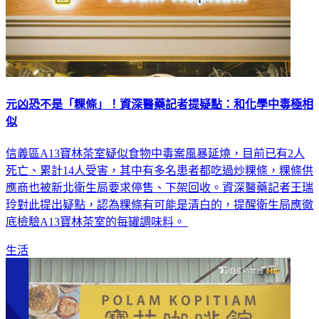
元凶恐不是「粿條」！資深醫藥記者提疑點：和化學中毒極相
似
信義區A13寶林茶室疑似食物中毒案風暴延燒，目前已有2人
死亡、累計14人受害，其中有多名患者都吃過炒粿條，粿條供
應商也被新北衛生局要求停售、下架回收。資深醫藥記者王瑞
玲對此提出疑點，認為粿條有可能是清白的，提醒衛生局應徹
底檢驗A13寶林茶室的每罐調味料。
生活