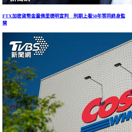
FTX加密貨幣金童佛里德明宣判 刑期上看50年等同終身監
禁