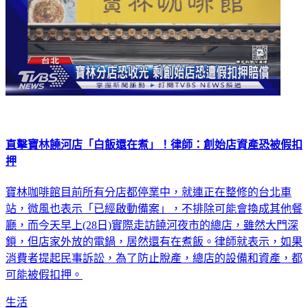
直擊寶林饒河店「白飯還在煮」！律師：創始店資產恐被假扣
押
寶林咖啡館目前所有分店都停業中，就連正在整修的台北車
站，微風也表示「已經啟動備案」，不排除可能會換成其他餐
廳，而今天早上(28日)實際走訪饒河夜市的總店，雖然大門深
鎖，但店家外放的電鍋，居然還有在煮飯。律師就表示，如果
消費者提起民事訴訟，為了防止脫產，總店的設備和資產，都
可能被假扣押。