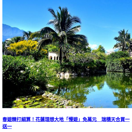
春遊精打細算！花蓮理想大地「慢遊」免萬元 瑞穗天合買一