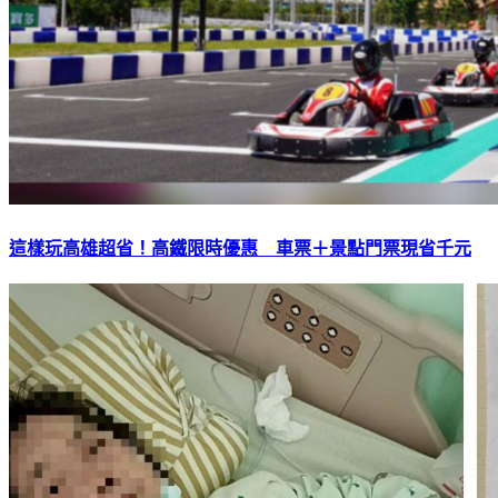
這樣玩高雄超省！高鐵限時優惠 車票＋景點門票現省千元