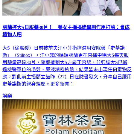
張蘭控大S日服藥30片！ 美女主播揭詭異副作用打臉：會成
植物人吧
大S（徐熙媛）日前被前夫汪小菲指控濫用安眠藥「史蒂諾
斯」（Stilnox），汪小菲的媽媽張蘭更在直播中稱大S每天服
用藥量高達30片，隨即遭到大S方嚴正否認，並強調大S已通
過檢警單位的毛髮、尿液精密檢驗，結果皆未出現任何毒物反
應。對此前主播簡立喆昨（27）日在臉書發文，分享自己服用
史蒂諾斯的親身經歷。更多新聞：
娛樂