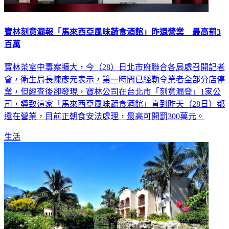
寶林刻意漏報「馬來西亞風味蔬食酒館」昨還營業 最高罰3
百萬
寶林茶室中毒案擴大，今（28）日北市府聯合各局處召開記者
會，衛生局長陳彥元表示，第一時間已經勒令業者全部分店停
業，但經查後卻發現，寶林公司在台北市「刻意漏登」1家公
司，導致這家「馬來西亞風味蔬食酒館」直到昨天（28日）都
還在營業，目前正朝食安法處理，最高可開罰300萬元。
生活