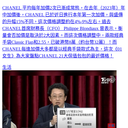
香奈兒漲價潮！21大保值包包最新價格一次看 3款飆破32萬
CHANEL 平均每年加價2次已漸成常態，在去年（2023年）年
中加價後，CHANEL 已於近日進行本年第一次加價，與盛傳
的升幅15%不同，這次價格調整約在4%-9%左右。過去
CHANEL首席財務長（CFO） Philippe Blondiaux 曾表示，衡
量會否加價是取決於2大因素。而這次價格調整中，兩款經典
手袋Classic Flap和2.55，已破港幣8萬（約台幣32萬）！而
CHANEL每逢加價大多都是以經典手袋款式為主，這次《01
女生》為大家盤點CHANEL 21大保值包包的最近價格！
生活