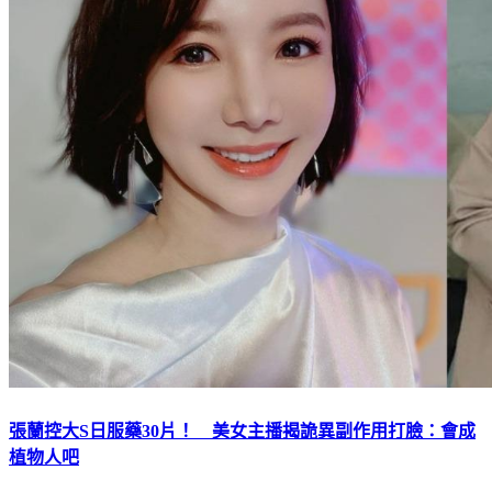
張蘭控大S日服藥30片！ 美女主播揭詭異副作用打臉：會成
植物人吧