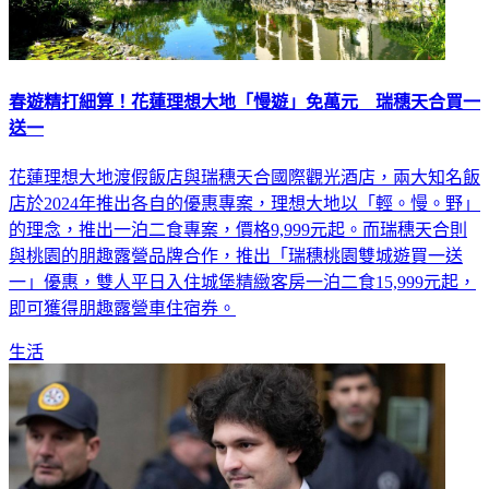
春遊精打細算！花蓮理想大地「慢遊」免萬元 瑞穗天合買一
送一
花蓮理想大地渡假飯店與瑞穗天合國際觀光酒店，兩大知名飯
店於2024年推出各自的優惠專案，理想大地以「輕。慢。野」
的理念，推出一泊二食專案，價格9,999元起。而瑞穗天合則
與桃園的朋趣露營品牌合作，推出「瑞穗桃園雙城遊買一送
一」優惠，雙人平日入住城堡精緻客房一泊二食15,999元起，
即可獲得朋趣露營車住宿券。
生活