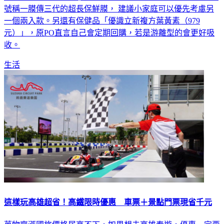
紙用過就回不去了」；而「柯克蘭保鮮膜（649元）」，原PO
號稱一膜傳三代的超長保鮮膜， 建議小家庭可以優先考慮另
一個兩入款。另還有保健品「優識立新複方葉黃素（979
元）」，原PO直言自己會定期回購，若是游離型的會更好吸
收。
生活
這樣玩高雄超省！高鐵限時優惠 車票＋景點門票現省千元