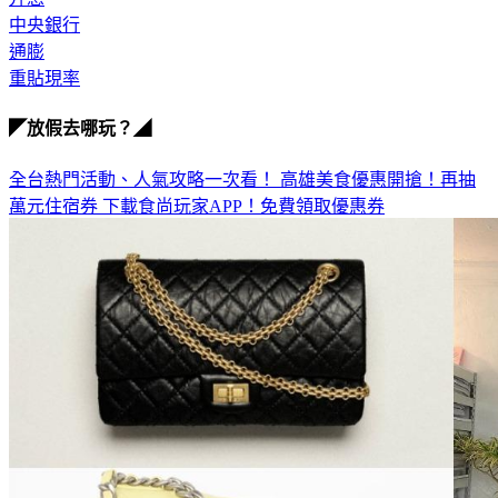
升息
中央銀行
通膨
重貼現率
◤放假去哪玩？◢
全台熱門活動、人氣攻略一次看！
高雄美食優惠開搶！再抽
萬元住宿券
下載食尚玩家APP！免費領取優惠券