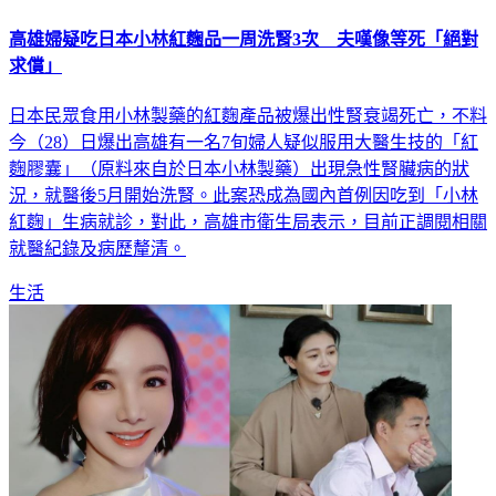
高雄婦疑吃日本小林紅麴品一周洗腎3次 夫嘆像等死「絕對
求償」
日本民眾食用小林製藥的紅麴產品被爆出性腎衰竭死亡，不料
今（28）日爆出高雄有一名7旬婦人疑似服用大醫生技的「紅
麴膠囊」（原料來自於日本小林製藥）出現急性腎臟病的狀
況，就醫後5月開始洗腎。此案恐成為國內首例因吃到「小林
紅麴」生病就診，對此，高雄市衛生局表示，目前正調閱相關
就醫紀錄及病歷釐清。
生活