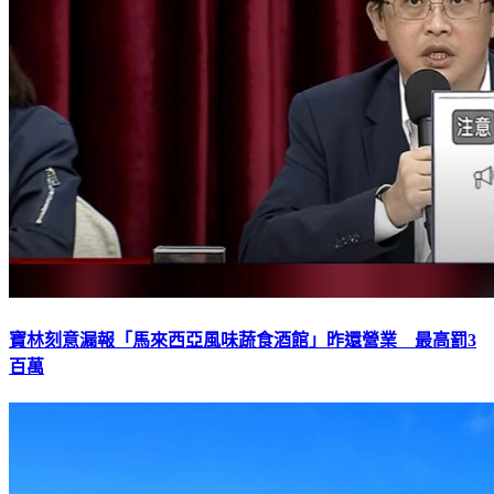
寶林刻意漏報「馬來西亞風味蔬食酒館」昨還營業 最高罰3
百萬