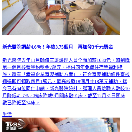
新光醫院調薪4.6％！年終3.75個月 再加發3千元獎金
新光醫院去年11月輪值三班護理人員全面加薪1680元，如到職
第一個月核發簽約獎金7萬元、提供四年免費住宿等福利措
施，還有「幸福企業育嬰補助方案」，符合育嬰補助條件審核
通過即可領取每月1萬元，最高核發18個月共18萬元補助，迄
今已有64位同仁申請，新光醫院統計，護理人員離職人數較10
月降低41.7%，病床降載9月關床數91床，截至12月31日關床
數已降低至74床。
生活