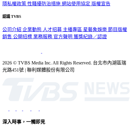
隱私權政策
性騷擾防治措施
網站使用協定
版權宣告
認識 TVBS
公司介紹
企業動態
人才招募
主播專區
星藝象娛樂
節目版權
銷售
公開招標
業務服務
官方聲明
獲獎紀錄／認證
2026 © TVBS Media Inc. All Rights Reserved. 台北市內湖區瑞
光路451號 | 聯利媒體股份有限公司
深入時事，一觸即見