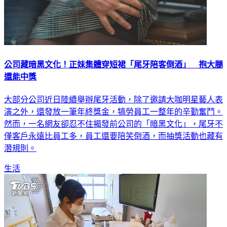
公司藏暗黑文化！正妹集體穿短裙「尾牙陪客倒酒」 抱大腿
還能中獎
大部分公司近日陸續舉辦尾牙活動，除了邀請大咖明星藝人表
演之外，還發放一筆年終獎金，犒勞員工一整年的辛勤奮鬥。
然而，一名網友卻忍不住揭發前公司的「暗黑文化」，尾牙不
僅客戶永遠比員工多，員工還要陪笑倒酒，而抽獎活動也藏有
潛規則。
生活