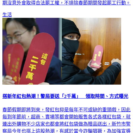
期沒意外會取得合法罷工權，不排除春節期間發起罷工行動。
生活
搭新年紅包熱潮！警局要送「2千萬」 領取時間、方式曝光
春節假期即將到來，發紅包抑是每年不可或缺的重頭戲，因此
每到年節前，超商、賣場等都會開始販售各式各樣紅包袋，就
連出外購物不少店家也都會將紅包袋做為贈品送出，新竹市警
察局今年也搭上這股熱潮，有感於當今詐騙猖獗，為加強宣導