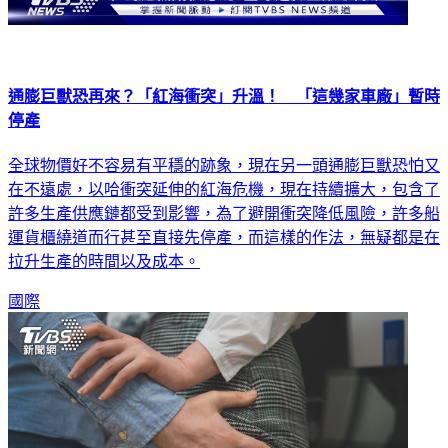
通膨巨獸恐再來？「紅海衝突」升溫！ 「這幾家車廠」暫時
停產
全球物價好不容易有平穩的跡象，現在另一頭通膨巨獸恐怕又
在不遠處，以哈衝突延伸的紅海危機，現在持續擴大，包含了
許多生產供應鏈都受到影響，為了避開衝突降低風險，許多船
運貨櫃繞道而行甚至直接先停產，而這樣的作法，無疑都是在
拉升生產的時間以及成本。
國際