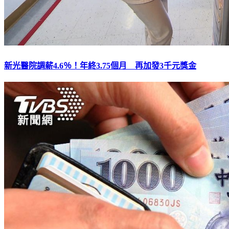
新光醫院調薪4.6％！年終3.75個月 再加發3千元獎金