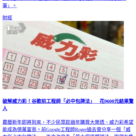
筆」。
財經
破解威力彩！谷歌前工程師「必中包牌法」 花9600元結果驚
人
農曆新年即將到來，不少民眾趁過年購買大樂透、威力彩希望
能成為億萬富翁。前Google工程師Roger過去曾分享一個「威