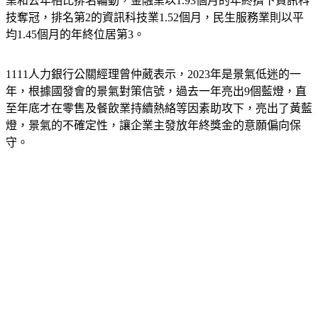
業和去年相比排名輪動，金融業以1.93個月的年終擠下資訊科
技奪冠，排名第2的資訊科技業1.52個月，民生服務業則以平
均1.45個月的年終位居第3。
1111人力銀行公關經理曾仲葳表示，2023年是景氣低迷的一
年，根據國發會的景氣對策信號，過去一年亮出9個藍燈，直
至年底才在零售及餐飲業持續熱絡等因素助攻下，亮出了黃藍
燈，景氣的不確定性，讓企業主發放年終獎金的意願偏向保
守。