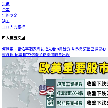
景氣
企業
年終獎金
缺工
1111人力銀行
◤人氣夯文◢
何潤東、曹佑寧獨家專訪搶先看
8月緣分排行榜 這星座遇見心
靈夥伴
超準測字!這輩子正緣何時會出現