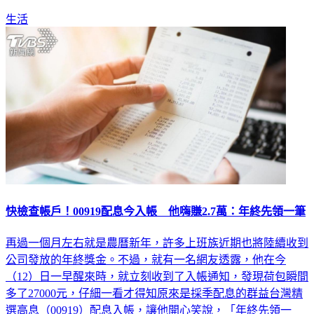
生活
快檢查帳戶！00919配息今入帳 他嗨賺2.7萬：年終先領一筆
再過一個月左右就是農曆新年，許多上班族近期也將陸續收到
公司發放的年終獎金。不過，就有一名網友透露，他在今
（12）日一早醒來時，就立刻收到了入帳通知，發現荷包瞬間
多了27000元，仔細一看才得知原來是採季配息的群益台灣精
選高息（00919）配息入帳，讓他開心笑說，「年終先領一