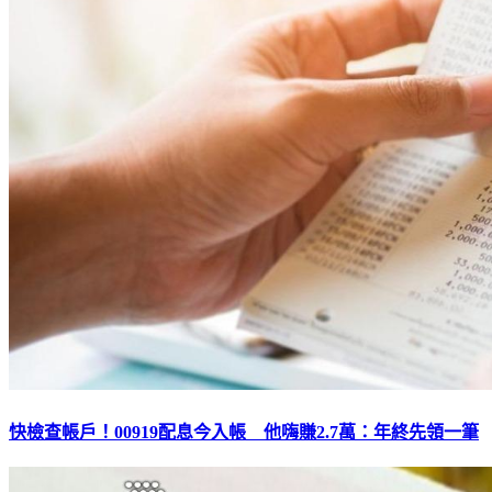
快檢查帳戶！00919配息今入帳 他嗨賺2.7萬：年終先領一筆