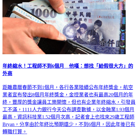
年終縮水！工程師不到6個月 他嘆：想找「給假很大方」的
外商
距離農曆春節不到1個月，各行各業陸續公布年終獎金，航空
業者宣布發出8個月年終獎金，金控業者也有最高20個月的年
終，豐厚的獎金讓員工樂開懷，但也有企業年終縮水，引發員
工不滿，1111人力銀行今天公布調查數據，以金融業1.93個月
最高，資訊科技業1.52個月次高，記者會上也找來29歲工程師
Bryan，分享由於年終比預期還少，不到6個月，因此年後已有
轉職打算。