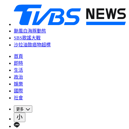
颱風白海豚動態
SBS歌謠大戰
沙拉油致癌物超標
首頁
即時
生活
政治
娛樂
國際
社會
更多