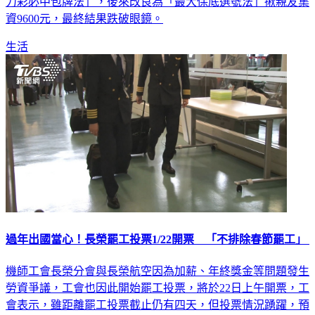
力彩必中包牌法」，後來改良為「最大保底選號法」揪親友集
資9600元，最終結果跌破眼鏡。
生活
過年出國當心！長榮罷工投票1/22開票 「不排除春節罷工」
機師工會長榮分會與長榮航空因為加薪、年終獎金等問題發生
勞資爭議，工會也因此開始罷工投票，將於22日上午開票，工
會表示，雖距離罷工投票截止仍有四天，但投票情況踴躍，預