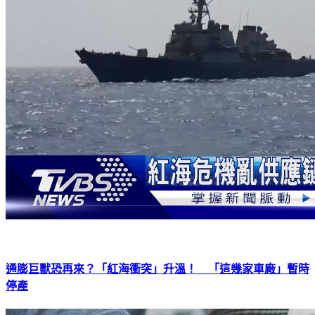
通膨巨獸恐再來？「紅海衝突」升溫！ 「這幾家車廠」暫時
停產