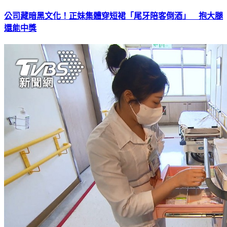
公司藏暗黑文化！正妹集體穿短裙「尾牙陪客倒酒」 抱大腿
還能中獎