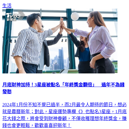
生活
月底財神加持！3星座被點名「年終獎金翻倍」 過年不為錢
發愁
2024年1月份不知不覺已過半，而2月最令人期待的節日，想必
就是農曆新年；對此，星座運勢專欄《》也點名3星座，1月底
花大錢之際，將會受到財神眷顧，不僅收穫理想年終獎金，賺
錢也會更輕鬆，歡歡喜喜迎新年！