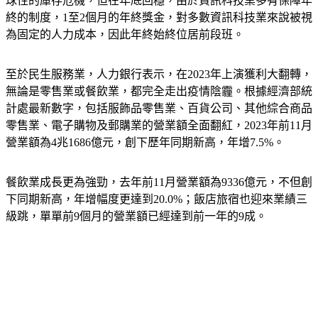
球性的庫存危機，但在年底回穩，由於資訊科技業多有保障年
終的制度，1至2個月的年終獎金，對多數資訊科技業來說被視
為固定的人力成本，因此年終始終位居前段班。
至於民生服務業，人力銀行表示，在2023年上演獲利大翻轉，
無論是零售業或餐飲業，都完全走出疫情陰霾。根據經濟部統
計處最新數字，包括服飾品零售業、百貨公司、其他綜合商品
零售業、電子購物及郵購業的營業額全面翻紅，2023年前11月
營業額為4兆1686億元，創下歷年同期新高，年增7.5%。
餐飲業成長更為強勁，去年前11月營業額為9336億元，不但創
下同期新高，年增幅度更達到20.0%；飯店旅宿也迎來業績三
級跳，單單前9個月的營業額已經達到前一年的9成。