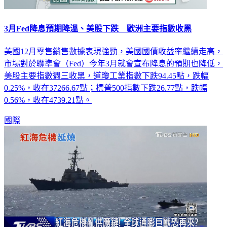
3月Fed降息預期降溫、美股下跌 歐洲主要指數收黑
美國12月零售銷售數據表現強勁，美國國債收益率繼續走高，
市場對於聯準會（Fed）今年3月就會宣布降息的預期也降低，
美股主要指數週三收黑，道瓊工業指數下跌94.45點，跌幅
0.25%，收在37266.67點；標普500指數下跌26.77點，跌幅
0.56%，收在4739.21點。
國際