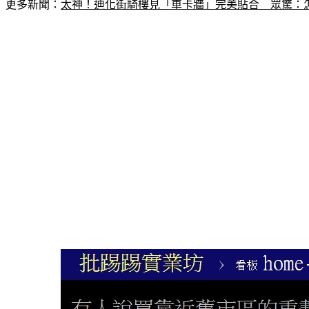
更多新聞：
太神！迪化街騎樓見「車卡牆」完美貼合　眾驚：