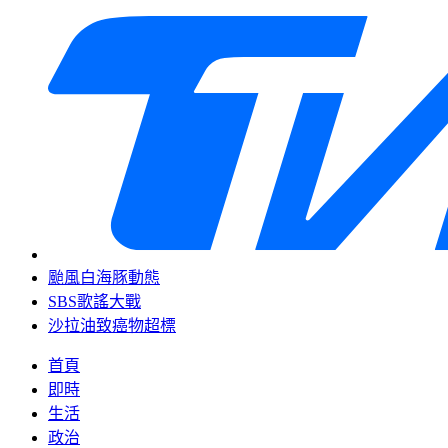
颱風白海豚動態
SBS歌謠大戰
沙拉油致癌物超標
首頁
即時
生活
政治