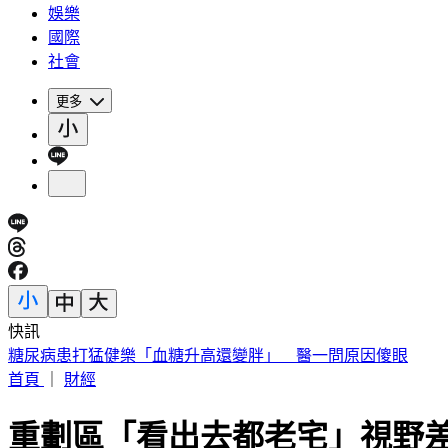
娛樂
國際
社會
更多
快訊
被選上國民法官該怎麼辦? 司法院廣告
首頁
｜
財經
重劃區「看出去都老宅」視野