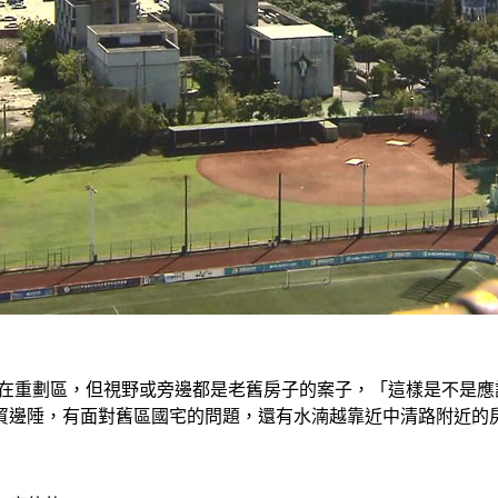
雖在重劃區，但視野或旁邊都是老舊房子的案子，「這樣是不是
貿邊陲，有面對舊區國宅的問題，還有水湳越靠近中清路附近的