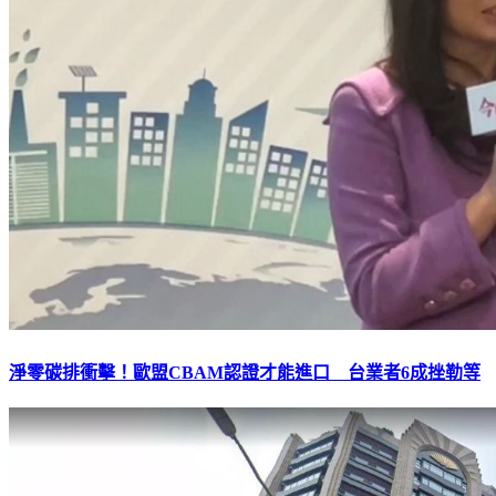
淨零碳排衝擊！歐盟CBAM認證才能進口 台業者6成挫勒等