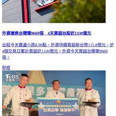
外資搶進台積電9669張 4天買超台股近1330億元
台股今天震盪小跌8.96點，外資持續買超新台幣115.8億元，近
4個交易日累計買超近1330億元。外資今天買超台積電9669
張。
財經