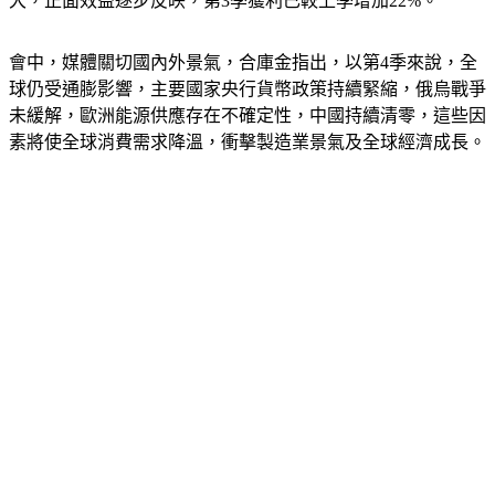
大，正面效益逐步反映，第3季獲利已較上季增加22%。
會中，媒體關切國內外景氣，合庫金指出，以第4季來說，全
球仍受通膨影響，主要國家央行貨幣政策持續緊縮，俄烏戰爭
未緩解，歐洲能源供應存在不確定性，中國持續清零，這些因
素將使全球消費需求降溫，衝擊製造業景氣及全球經濟成長。