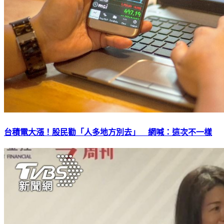
台積電大漲！股民勸「人多地方別去」 網喊：這次不一樣