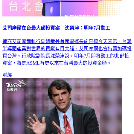
艾司摩爾在台最大額投資案 沈榮津：明年7月動工
荷商艾司摩爾執行副總裁兼首席營運長施奈德今天表示，台灣
半導體產業對世界的貢獻有目共睹，艾司摩爾也會持續加碼投
資台灣。行政院副院長沈榮津說，明年7月即將動工的北部投
資案，將是ASML有史以來在台灣最大的投資金額。
財經