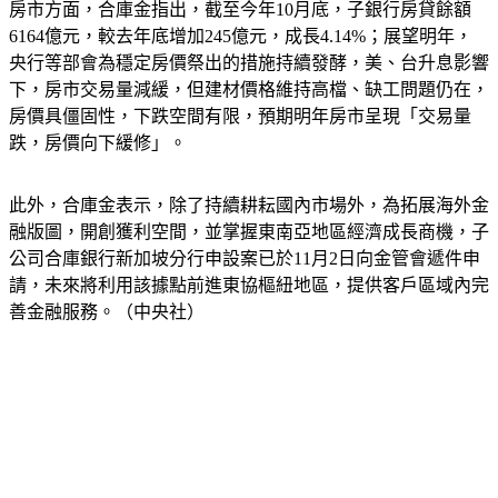
房市方面，合庫金指出，截至今年10月底，子銀行房貸餘額
6164億元，較去年底增加245億元，成長4.14%；展望明年，
央行等部會為穩定房價祭出的措施持續發酵，美、台升息影響
下，房市交易量減緩，但建材價格維持高檔、缺工問題仍在，
房價具僵固性，下跌空間有限，預期明年房市呈現「交易量
跌，房價向下緩修」。
此外，合庫金表示，除了持續耕耘國內市場外，為拓展海外金
融版圖，開創獲利空間，並掌握東南亞地區經濟成長商機，子
公司合庫銀行新加坡分行申設案已於11月2日向金管會遞件申
請，未來將利用該據點前進東協樞紐地區，提供客戶區域內完
善金融服務。（中央社）