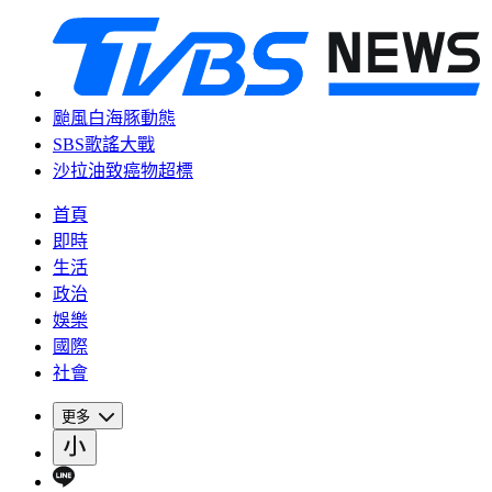
颱風白海豚動態
SBS歌謠大戰
沙拉油致癌物超標
首頁
即時
生活
政治
娛樂
國際
社會
更多