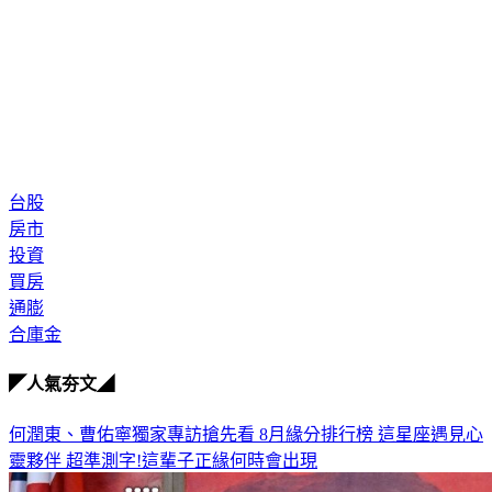
台股
房市
投資
買房
通膨
合庫金
◤人氣夯文◢
何潤東、曹佑寧獨家專訪搶先看
8月緣分排行榜 這星座遇見心
靈夥伴
超準測字!這輩子正緣何時會出現