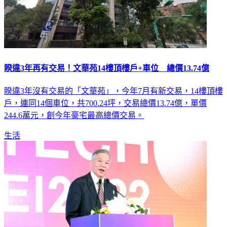
睽違3年再有交易！文華苑14樓頂樓戶+車位 總價13.74億
睽違3年沒有交易的「文華苑」，今年7月有新交易，14樓頂樓
戶，連同14個車位，共700.24坪，交易總價13.74億，單價
244.6萬元，創今年豪宅最高總價交易。
生活