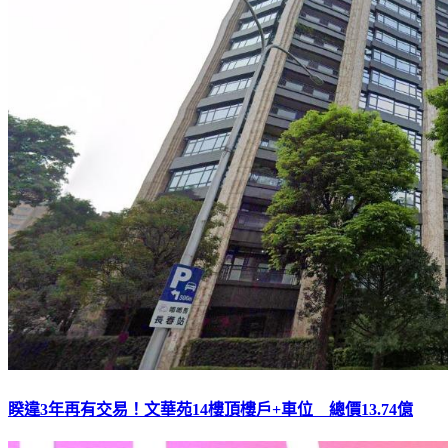
睽違3年再有交易！文華苑14樓頂樓戶+車位 總價13.74億