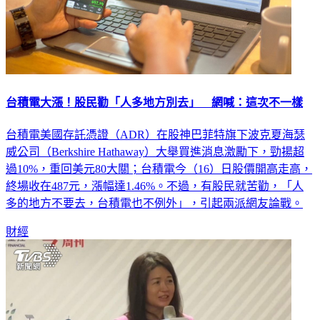
台積電大漲！股民勸「人多地方別去」 網喊：這次不一樣
台積電美國存託憑證（ADR）在股神巴菲特旗下波克夏海瑟
威公司（Berkshire Hathaway）大舉買進消息激勵下，勁揚超
過10%，重回美元80大關；台積電今（16）日股價開高走高，
終場收在487元，漲幅達1.46%。不過，有股民就苦勸，「人
多的地方不要去，台積電也不例外」，引起兩派網友論戰。
財經