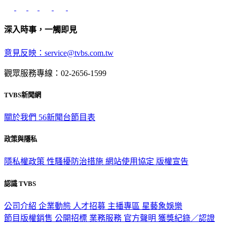
深入時事，一觸即見
意見反映：service@tvbs.com.tw
觀眾服務專線：02-2656-1599
TVBS新聞網
關於我們
56新聞台節目表
政策與隱私
隱私權政策
性騷擾防治措施
網站使用協定
版權宣告
認識 TVBS
公司介紹
企業動態
人才招募
主播專區
星藝象娛樂
節目版權銷售
公開招標
業務服務
官方聲明
獲獎紀錄／認證