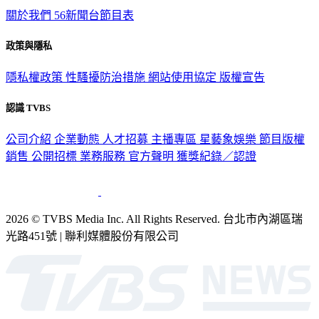
關於我們
56新聞台節目表
政策與隱私
隱私權政策
性騷擾防治措施
網站使用協定
版權宣告
認識 TVBS
公司介紹
企業動態
人才招募
主播專區
星藝象娛樂
節目版權
銷售
公開招標
業務服務
官方聲明
獲獎紀錄／認證
2026 © TVBS Media Inc. All Rights Reserved. 台北市內湖區瑞
光路451號 | 聯利媒體股份有限公司