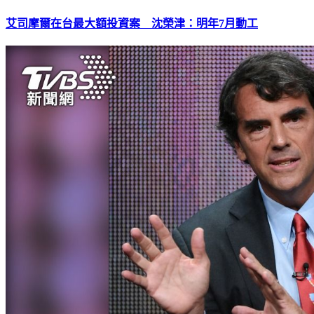
艾司摩爾在台最大額投資案 沈榮津：明年7月動工