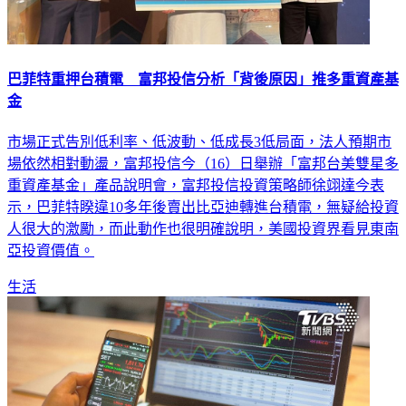
巴菲特重押台積電 富邦投信分析「背後原因」推多重資產基
金
市場正式告別低利率、低波動、低成長3低局面，法人預期市
場依然相對動盪，富邦投信今（16）日舉辦「富邦台美雙星多
重資產基金」產品說明會，富邦投信投資策略師徐翊達今表
示，巴菲特睽違10多年後賣出比亞迪轉進台積電，無疑給投資
人很大的激勵，而此動作也很明確說明，美國投資界看見東南
亞投資價值。
生活