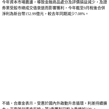
今年資本市場震盪，導致金融商品處分及評價損益減少，及證
券業受股市總成交值衰退而影響獲利，今年截至9月稅後合併
淨利為新台幣152.99億元，較去年同期減少7.08%。
不過，合庫金表示，受惠於國內外啟動升息循環，利差持續擴