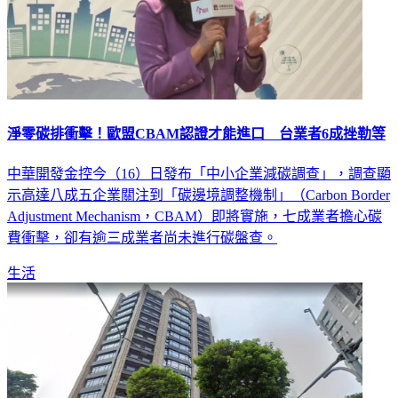
淨零碳排衝擊！歐盟CBAM認證才能進口 台業者6成挫勒等
中華開發金控今（16）日發布「中小企業減碳調查」，調查顯
示高達八成五企業關注到「碳邊境調整機制」（Carbon Border
Adjustment Mechanism，CBAM）即將實施，七成業者擔心碳
費衝擊，卻有逾三成業者尚未進行碳盤查。
生活