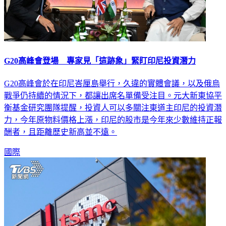
G20高峰會登場 專家見「這跡象」緊盯印尼投資潛力
G20高峰會於在印尼峇厘島舉行，久違的實體會議，以及俄烏
戰爭仍持續的情況下，都讓出席名單備受注目。元大新東協平
衡基金研究團隊提醒，投資人可以多關注東道主印尼的投資潛
力，今年原物料價格上漲，印尼的股市是今年來少數維持正報
酬者，且距離歷史新高並不遠。
國際