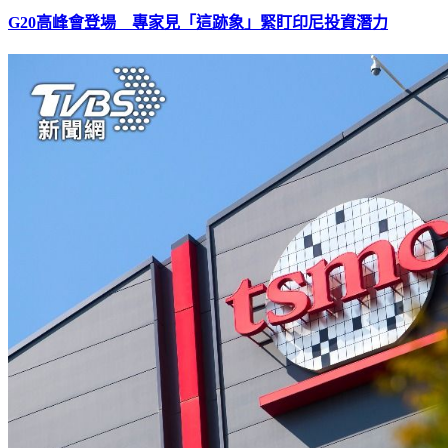
G20高峰會登場 專家見「這跡象」緊盯印尼投資潛力