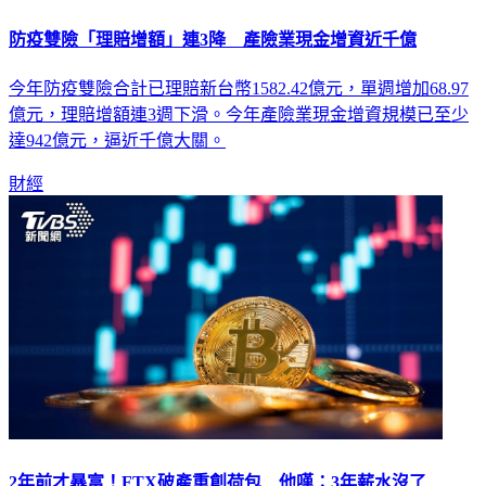
防疫雙險「理賠增額」連3降 產險業現金增資近千億
今年防疫雙險合計已理賠新台幣1582.42億元，單週增加68.97
億元，理賠增額連3週下滑。今年產險業現金增資規模已至少
達942億元，逼近千億大關。
財經
2年前才暴富！FTX破產重創荷包 他嘆：3年薪水沒了