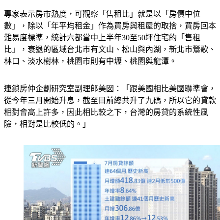
專家表示房市熱度，可觀察「售租比」就是以「房價中位
數」，除以「年平均租金」作為買房與租屋的取捨，買房回本
難易度標準，統計六都當中上半年30至50坪住宅的「售租
比」，衰退的區域台北市有文山、松山與內湖，新北市鶯歌、
林口、淡水樹林，桃園市則有中壢、桃園與龍潭。
連鎖房仲企劃研究室副理郎美囡：「跟美國相比美國聯準會，
從今年三月開始升息，截至目前總共升了九碼，所以它的貸款
相對會高上許多，因此相比較之下，台灣的房貸的系統性風
險，相對是比較低的。」