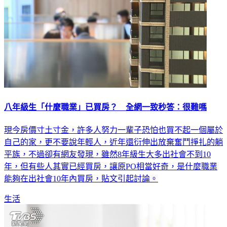
八年級生「什麼職業」已買房？ 全網一致秒答：很難嗎
現今房價寸土寸金，許多人努力一輩子恐怕也買不起一個屬於
自己的家，更不要說年輕人，近年還衍伸出放棄奮鬥掙扎的躺
平族，不過卻有網友發現，雖然8年級生大多出社會不到10
年，但有些人其實已經買房，讓原PO相當好奇，是什麼職業
能夠在出社會10年內買房，貼文引起討論。
生活