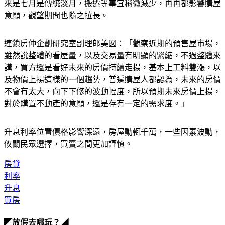
率爬升，建商在資金更加小心，民眾買房子也會考慮利率，再
來是七月是傳統淡月，搬遷等事宜稍微減少，再再都影響購屋
意願，觀望期間也隨之拉長。
連鎖房仲企劃研究室副理郎美囡：「觀察近期的預售屋市場，
雖然說整體的看屋量，以及交易量有明顯的緊縮，不過整體來
講，買方還是看好未來的房價持續走揚，基本上工料雙漲，以
及物價上揚這樣的一個趨勢，普遍購屋人都認為，未來的房價
不會有太大，向下下修的波動幅度，所以預期未來房價上揚，
對於購置不動產的意願，還是存有一定的需求度。」
升息利率位置價格影響深遠，房屋動輒千萬，一些因素波動，
攸關民眾選擇，買賣之間更加謹慎。
房貸
利率
升息
買房