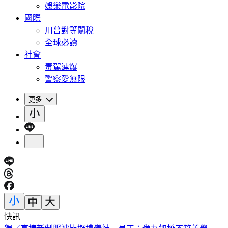
娛樂電影院
國際
川普對等關稅
全球必讀
社會
毒駕連爆
警察愛無限
更多
快訊