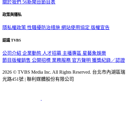
關於我們
56新聞台節目表
政策與隱私
隱私權政策
性騷擾防治措施
網站使用協定
版權宣告
認識 TVBS
公司介紹
企業動態
人才招募
主播專區
星藝象娛樂
節目版權銷售
公開招標
業務服務
官方聲明
獲獎紀錄／認證
2026 © TVBS Media Inc. All Rights Reserved. 台北市內湖區瑞
光路451號 | 聯利媒體股份有限公司