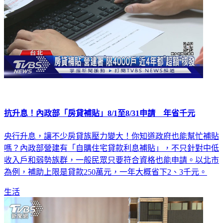
抗升息！內政部「房貸補貼」8/1至8/31申請 年省千元
央行升息，讓不少房貸族壓力變大！你知道政府也能幫忙補貼
嗎？內政部營建有「自購住宅貸款利息補貼」，不只針對中低
收入戶和弱勢族群，一般民眾只要符合資格也能申請。以北市
為例，補助上限是貸款250萬元，一年大概省下2、3千元。
生活