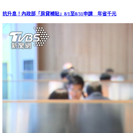
抗升息！內政部「房貸補貼」8/1至8/31申請 年省千元