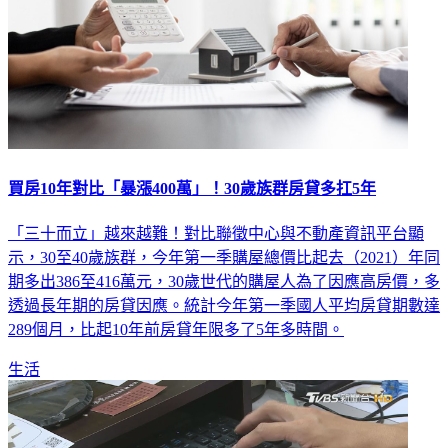
買房10年對比「暴漲400萬」！30歲族群房貸多扛5年
「三十而立」越來越難！對比聯徵中心與不動產資訊平台顯
示，30至40歲族群，今年第一季購屋總價比起去（2021）年同
期多出386至416萬元，30歲世代的購屋人為了因應高房價，多
透過長年期的房貸因應。統計今年第一季國人平均房貸期數達
289個月，比起10年前房貸年限多了5年多時間。
生活