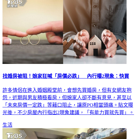
找婚房被阻！娘家狂喊「房價必跌」 內行曝2現象：快買
許多情侶在進入婚姻殿堂前，會想先買婚房，但有女網友抱
怨，近期與男友積極看房，但娘家人卻不斷有意見，甚至以
「未來房價一定跌」等藉口阻止，讓原PO相當頭痛。貼文曝
光後，不少房屋內行指出2現象建議，「有能力買就先買」。
生活