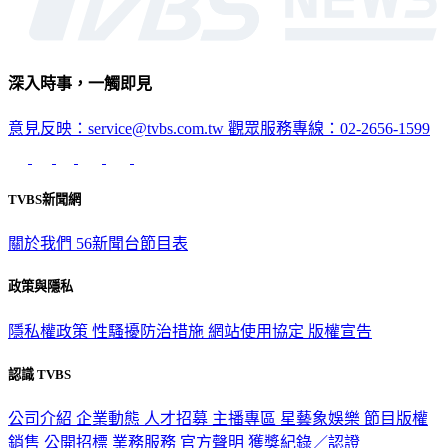
深入時事，一觸即見
意見反映：service@tvbs.com.tw
觀眾服務專線：02-2656-1599
TVBS新聞網
關於我們
56新聞台節目表
政策與隱私
隱私權政策
性騷擾防治措施
網站使用協定
版權宣告
認識 TVBS
公司介紹
企業動態
人才招募
主播專區
星藝象娛樂
節目版權