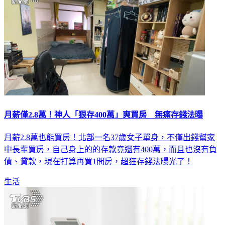
月薪僅2.8萬！神人「狠存400萬」爽買房 無痛存錢法曝
月薪2.8萬也能買房！北部一名37歲女子單身，不僅出錢幫家
中長輩買房，自己身上的的存款竟還有400萬，而且也沒有負
債、貸款，現在打算再買1間房，超狂存錢法曝光了！
生活