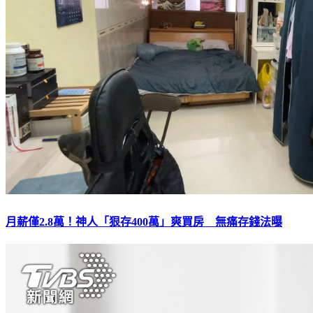
月薪僅2.8萬！神人「狠存400萬」爽買房 無痛存錢法曝