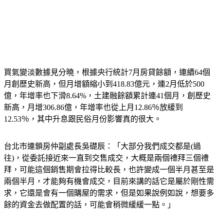
買氣變淡數據見分曉，根據央行統計7月房貸餘額，連續64個
月創歷史新高，但月增額縮小到418.83億元，連2月低於500
億，年增率也下滑8.64%，土建融餘額累計連41個月，創歷史
新高，月增306.86億，年增率也從上月12.86％放緩到
12.53％，其中升息跟民俗月份影響真的很大。
台北市連鎖房仲副處長吳礎辰：「大部分我們成交都是(過
往)，從委託接近來一直到交售成交，大概是兩個禮拜三個禮
拜，可能這個銷售期會拉得比較長，也許變成一個半月甚至是
兩個半月，才能夠有機會成交，目前來講的話它是屬於剛性需
求，它還是會有一個購屋的需求，但是如果說例如說，想要多
餘的資金去做配置的話，可能會稍微緩緩一點。」