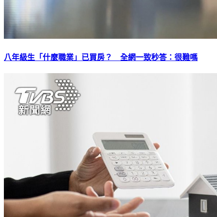
八年級生「什麼職業」已買房？ 全網一致秒答：很難嗎