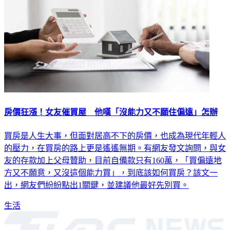
房價狂漲！女友催買屋 他嘆「沒能力又不願住偏遠」怎辦
買房是人生大事，但面對居高不下的房價，也成為現代年輕人
的壓力，在買房的路上更是遙遙無期。有網友發文詢問，與女
友的存款加上父母贊助，目前自備款只有160萬，「買偏遠地
方又不願意，又沒這個能力買」，到底該如何買房？該文一
出，網友們紛紛點出1關鍵，並建議他最好先別買。
生活