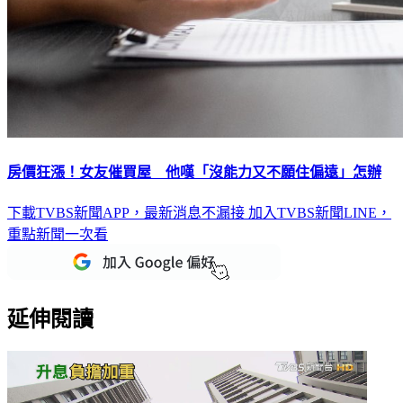
房價狂漲！女友催買屋 他嘆「沒能力又不願住偏遠」怎辦
下載TVBS新聞APP，最新消息不漏接
加入TVBS新聞LINE，
重點新聞一次看
延伸閱讀