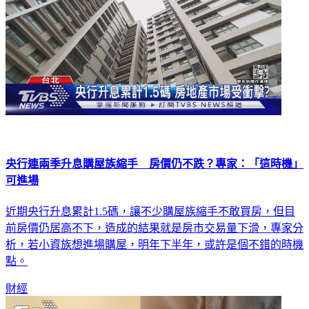
央行連兩季升息購屋族縮手 房價仍不跌？專家：「這時機」
可進場
近期央行升息累計1.5碼，讓不少購屋族縮手不敢買房，但目
前房價仍居高不下，造成的結果就是房市交易量下滑，專家分
析，若小資族想進場購屋，明年下半年，或許是個不錯的時機
點。
財經