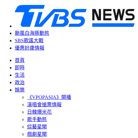
颱風白海豚動態
SBS歌謠大戰
優惠好康情報
首頁
即時
生活
政治
娛樂
《VPOPASIA》開播
演唱會搶票情報
日韓爆米花
歌手動態
綜藝星聞
戲劇星聞