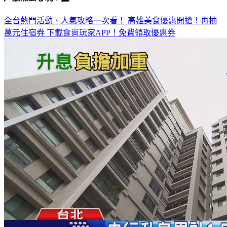
◤放假去哪玩？◢
全台熱門活動、人氣攻略一次看！
高雄美食優惠開搶！再抽
萬元住宿券
下載食尚玩家APP！免費領取優惠券