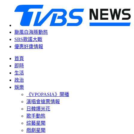
颱風白海豚動態
SBS歌謠大戰
優惠好康情報
首頁
即時
生活
政治
娛樂
《VPOPASIA》開播
演唱會搶票情報
日韓爆米花
歌手動態
綜藝星聞
戲劇星聞