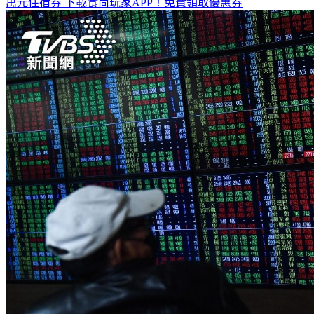
全台熱門活動、人氣攻略一次看！
高雄美食優惠開搶！再抽
萬元住宿券
下載食尚玩家APP！免費領取優惠券