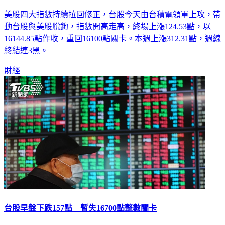
台股收漲124點站上16100點 週線終結連3黑
美股四大指數持續拉回修正，台股今天由台積電領軍上攻，帶
動台股與美股脫鉤，指數開高走高，終場上漲124.53點，以
16144.85點作收，重回16100點關卡。本週上漲312.31點，週線
終結連3黑。
財經
台股早盤下跌157點 暫失16700點整數關卡