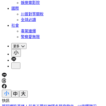
娛樂電影院
國際
川普對等關稅
全球必讀
社會
毒駕連爆
警察愛無限
更多
快訊