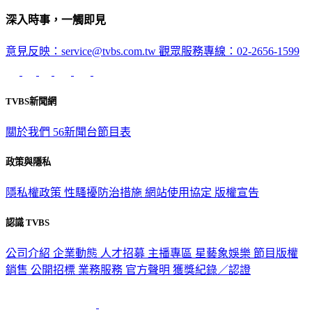
深入時事，一觸即見
意見反映：service@tvbs.com.tw
觀眾服務專線：02-2656-1599
TVBS新聞網
關於我們
56新聞台節目表
政策與隱私
隱私權政策
性騷擾防治措施
網站使用協定
版權宣告
認識 TVBS
公司介紹
企業動態
人才招募
主播專區
星藝象娛樂
節目版權
銷售
公開招標
業務服務
官方聲明
獲獎紀錄／認證