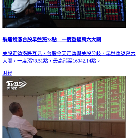
航運領漲台股早盤漲78點 一度重返萬六大關
美股走勢漲跌互見，台股今天走勢與美股分歧，早盤重返萬六
大關，一度漲78.51點，最高漲至16042.14點。
財經