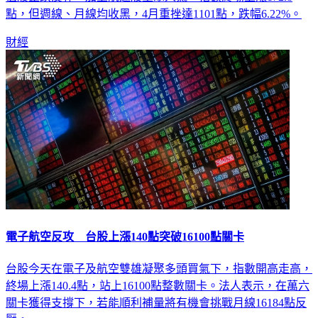
值股止跌反彈，加上航運股重聚人氣，指數終場上漲172.8
點，但週線、月線均收黑，4月重挫達1101點，跌幅6.22%。
財經
電子航空反攻 台股上漲140點突破16100點關卡
台股今天在電子及航空雙雄凝聚多頭買氣下，指數開高走高，
終場上漲140.4點，站上16100點整數關卡。法人表示，在萬六