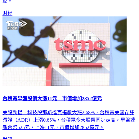
關卡獲得支撐下，若能順利補量將有機會挑戰月線16184點反
壓。
財經
台積電早盤股價大漲11元 市值增加2852億元
美股勁揚，科技股那斯達克指數大漲2.68%，台積電美國存託
憑證（ADR）上漲0.65%，台積電今天股價同步走高，早盤達
新台幣525元，上漲11元，市值增加2852億元。