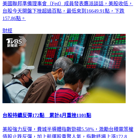
美國聯邦準備理事會（Fed）成員發表鷹派談話，美股收低，
台股今天開盤下挫超過百點，最低來到16649.91點，下跌
157.86點。
財經
台股持續反彈172點 累計4月重挫1101點
美股強力反彈，費城半導體指數勁揚5.58%，激勵台積電等權