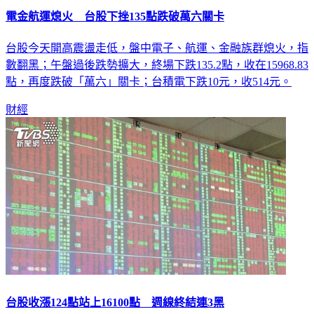
電金航運熄火 台股下挫135點跌破萬六關卡
台股今天開高震盪走低，盤中電子、航運、金融族群熄火，指
數翻黑；午盤過後跌勢擴大，終場下跌135.2點，收在15968.83
點，再度跌破「萬六」關卡；台積電下跌10元，收514元。
財經