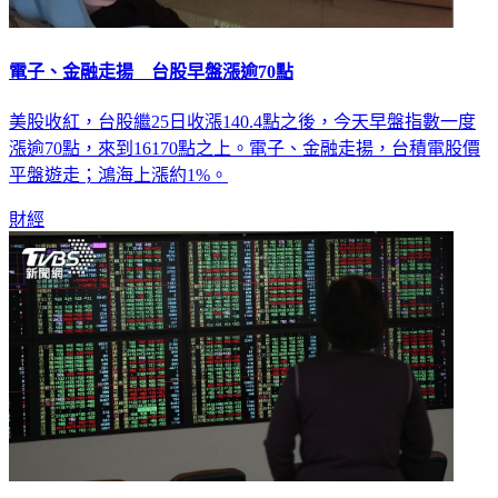
電子、金融走揚 台股早盤漲逾70點
美股收紅，台股繼25日收漲140.4點之後，今天早盤指數一度
漲逾70點，來到16170點之上。電子、金融走揚，台積電股價
平盤遊走；鴻海上漲約1%。
財經