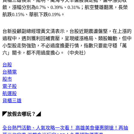
貨櫃三雄長榮、陽明、萬海今天早盤股價走揚，盤中漲勢收
斂，漲幅分別為0.7%、0.39%、0.31%；航空雙雄翻黑，長榮
航跌0.15%、華航下跌0.19%。
台新投顧副總經理黃文清表示，台股近期震盪盤堅，在上漲的
過程中，遇到獲利回補賣壓，呈現緩漲格局、類股輪動，但中
小型股走勢強勁，不必過度擔憂行情，指數只要能守穩「萬
六」關卡，都不用過度擔心。（中央社）
台股
台積電
股市
電子股
航運股
貨櫃三雄
◤放假去哪玩？◢