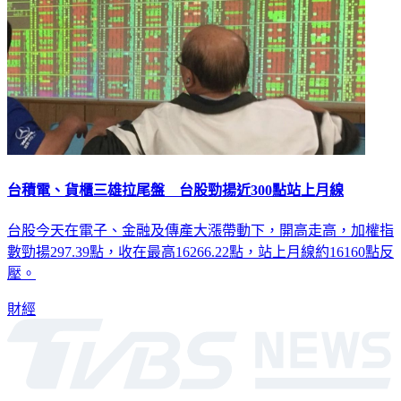
台積電、貨櫃三雄拉尾盤 台股勁揚近300點站上月線
台股今天在電子、金融及傳產大漲帶動下，開高走高，加權指
數勁揚297.39點，收在最高16266.22點，站上月線約16160點反
壓。
財經