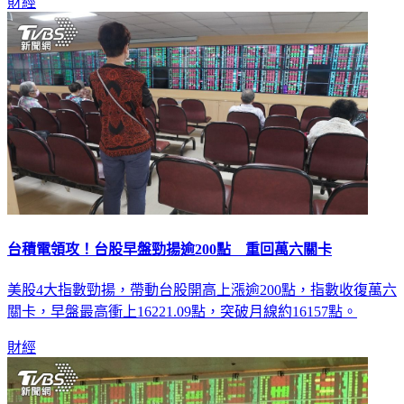
財經
台積電領攻！台股早盤勁揚逾200點 重回萬六關卡
美股4大指數勁揚，帶動台股開高上漲逾200點，指數收復萬六
關卡，早盤最高衝上16221.09點，突破月線約16157點。
財經