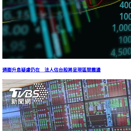
通膨升息疑慮仍在 法人估台股將呈現區間震盪