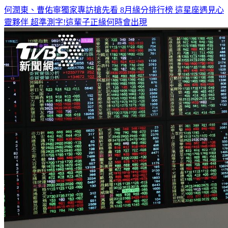
何潤東、曹佑寧獨家專訪搶先看
8月緣分排行榜 這星座遇見心
靈夥伴
超準測字!這輩子正緣何時會出現