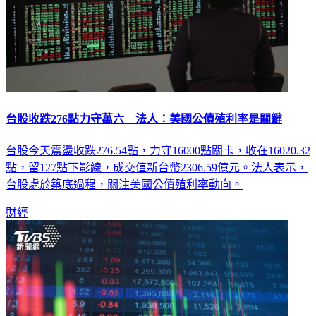
台股收跌276點力守萬六 法人：美國公債殖利率是關鍵
台股今天震盪收跌276.54點，力守16000點關卡，收在16020.32
點，留127點下影線，成交值新台幣2306.59億元。法人表示，
台股處於築底過程，關注美國公債殖利率動向。
財經