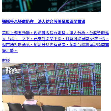
通膨升息疑慮仍在 法人估台股將呈現區間震盪
美股上週五勁揚，暫時擺脫疲弱走勢。法人分析，台股暫時落
入「萬六」之下，已來到區間下緣，隨時可能展開反彈行情，
但市場對於通膨、加速升息仍有疑慮，預期台股將呈現區間震
盪走勢。
財經