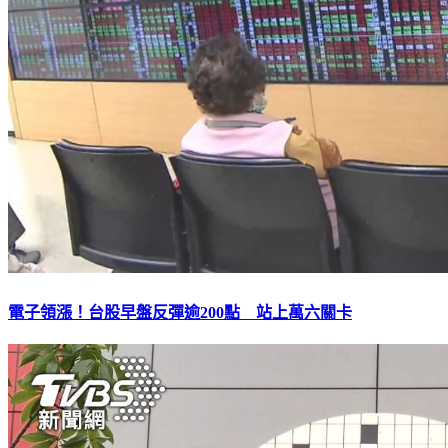
電子領漲！台股早盤反彈逾200點 站上萬六關卡