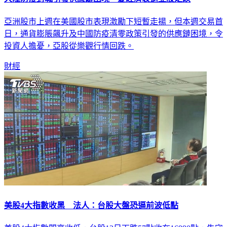
亞洲股市上週在美國股市表現激勵下短暫走揚，但本週交易首
日，通貨膨脹飆升及中國防疫清零政策引發的供應鏈困境，令
投資人擔憂，亞股從樂觀行情回跌。
財經
美股4大指數收黑 法人：台股大盤恐逼前波低點