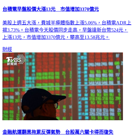
台積電早盤股價大漲13元 市值增加3370億元
美股上週五大漲，費城半導體指數上漲5.06%，台積電ADR上
揚3.73%。台積電今天股價同步走高，早盤達新台幣524元，
上漲13元，市值增加3370億元，攀高至13.58兆元。
財經
金融航運翻黑拖累反彈氣勢 台股萬六關卡得而復失