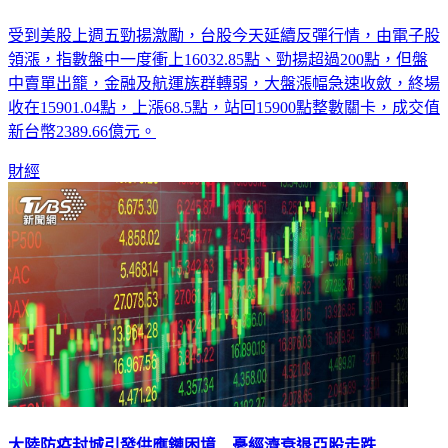
受到美股上週五勁揚激勵，台股今天延續反彈行情，由電子股
領漲，指數盤中一度衝上16032.85點、勁揚超過200點，但盤
中賣單出籠，金融及航運族群轉弱，大盤漲幅急速收斂，終場
收在15901.04點，上漲68.5點，站回15900點整數關卡，成交值
新台幣2389.66億元。
財經
大陸防疫封城引發供應鏈困境 憂經濟衰退亞股走跌