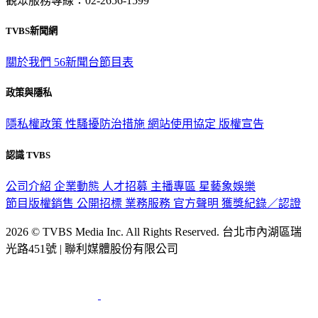
觀眾服務專線：02-2656-1599
TVBS新聞網
關於我們
56新聞台節目表
政策與隱私
隱私權政策
性騷擾防治措施
網站使用協定
版權宣告
認識 TVBS
公司介紹
企業動態
人才招募
主播專區
星藝象娛樂
節目版權銷售
公開招標
業務服務
官方聲明
獲獎紀錄／認證
2026 © TVBS Media Inc. All Rights Reserved. 台北市內湖區瑞
光路451號 | 聯利媒體股份有限公司