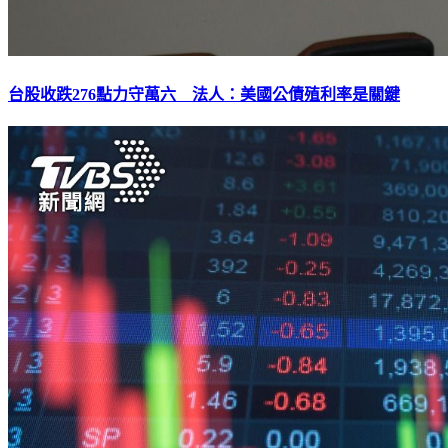
台股收跌276點力守萬六 法人：美國公債殖利率是關鍵