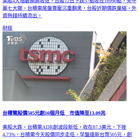
美股4大指數開高收低，台股12日下跌57點收在16990點，失守
萬七大關，台積電尾盤賣壓沉重翻黑，台股近期價跌量縮，外
資熱錢持續流出。
財經
台積電股價505元創16個月低 市值降至13.09兆
美股大跌，台積電ADR創波段新低，收在87.3美元，下挫
4.73%，台積電今天股價同步走低，早盤達新台幣505元，創