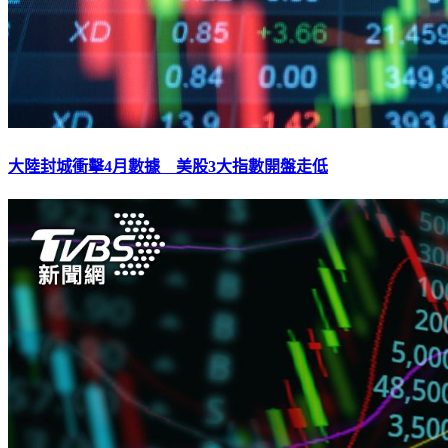
大陸封城衝擊4月數據 美股3大指數開盤走低