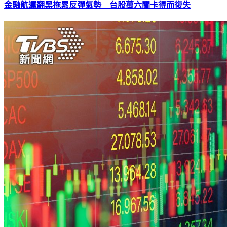
金融航運翻黑拖累反彈氣勢 台股萬六關卡得而復失