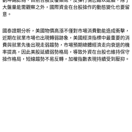
劉坤錫認為，目前台股反覆築底，反彈行情恐難以延續，除了
大盤量能需觀察之外，國際資金在台股操作的動態變化也要留
意。
國泰證期分析，美國物價高漲不僅對市場消費動能造成衝擊，
近期在就業市場也出現轉弱跡象，美國經濟指標中最重要的消
費與就業先後出現走弱趨勢，市場預期總體經濟走向衰退的機
率提高，因此美股延續弱勢格局，導致外資在台股也維持保守
操作格局，短線趨勢不易反轉，加權指數表現持續受到壓抑。