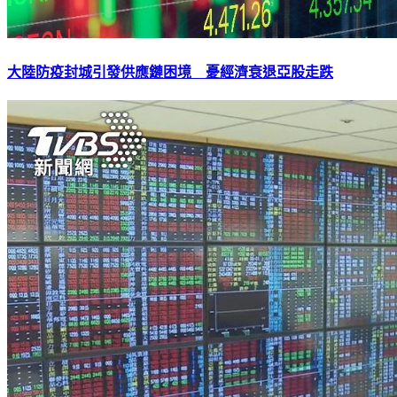
大陸防疫封城引發供應鏈困境 憂經濟衰退亞股走跌