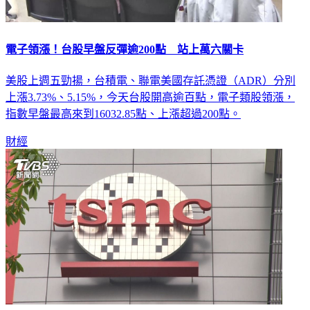
電子領漲！台股早盤反彈逾200點 站上萬六關卡
美股上週五勁揚，台積電、聯電美國存託憑證（ADR）分別
上漲3.73%、5.15%，今天台股開高逾百點，電子類股領漲，
指數早盤最高來到16032.85點、上漲超過200點。
財經