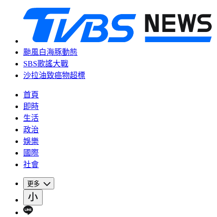
颱風白海豚動態
SBS歌謠大戰
沙拉油致癌物超標
首頁
即時
生活
政治
娛樂
國際
社會
更多