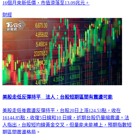
16個月來新低價，市值滑落至13.09兆元。
財經
美股走低反彈持平 法人：台股短期區間有震盪可能
美股走低後震盪反彈持平，台股20日上漲124.53點，收在
16144.85點，收復5日線和10 日線，近期台股仍量縮震盪。法
人指出，台股短均線黃金交叉，但量能未能補上，預期指數短
期區間震盪格局。