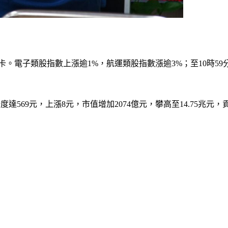
卡。電子類股指數上漲逾1%，航運類股指數漲逾3%；至10時59分，
達569元，上漲8元，市值增加2074億元，攀高至14.75兆元，