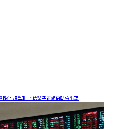
靈夥伴
超準測字!這輩子正緣何時會出現