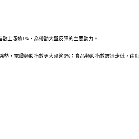
指數上漲逾1%，為帶動大盤反彈的主要動力。
強勢，電纜類股指數更大漲逾6%；食品類股指數震盪走低，由