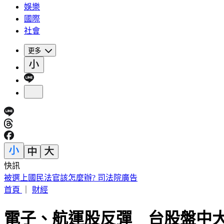
娛樂
國際
社會
更多
快訊
被選上國民法官該怎麼辦? 司法院廣告
首頁
｜
財經
電子、航運股反彈 台股盤中大漲