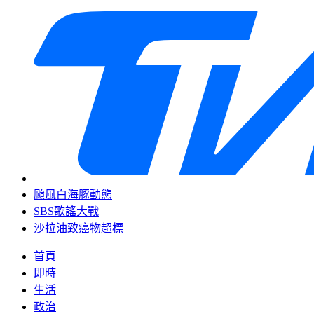
颱風白海豚動態
SBS歌謠大戰
沙拉油致癌物超標
首頁
即時
生活
政治