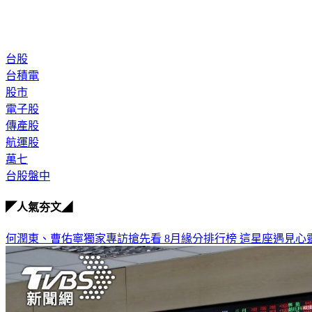
台股
台積電
股市
電子股
傳產股
航運股
萬七
台股盤中
◤人氣夯文◢
何潤東、曹佑寧獨家專訪搶先看
8月緣分排行榜 這星座遇見心