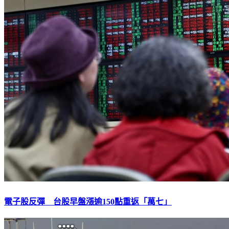
電子股反彈 台股早盤漲逾150點重返「萬七」