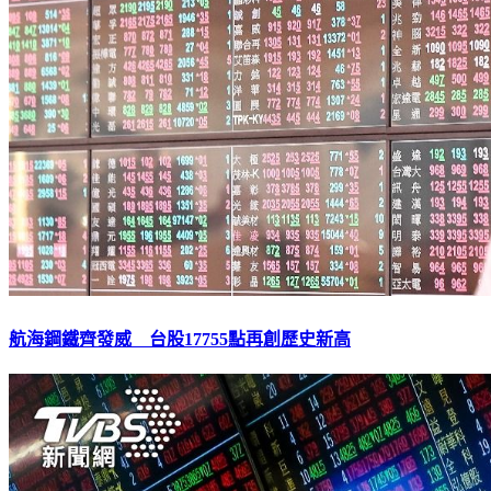
航海鋼鐵齊發威 台股17755點再創歷史新高