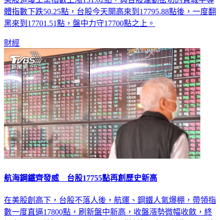
美股道瓊工業指數上漲131.02點，與台股連動密切的費城半導
體指數下跌50.25點，台股今天開高來到17795.88點後，一度翻
黑來到17701.51點，盤中力守17700點之上。
財經
航海鋼鐵齊發威 台股17755點再創歷史新高
在美股創高下，台股不落人後，航運、鋼鐵人氣爆棚，帶領指