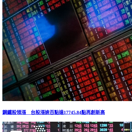
鋼鐵股領漲 台股漲逾百點達17745.84點再創新高