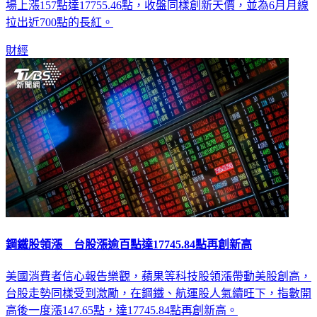
數一度直逼17800點，刷新盤中新高，收盤漲勢微幅收斂，終
場上漲157點達17755.46點，收盤同樣創新天價，並為6月月線
拉出近700點的長紅。
財經
鋼鐵股領漲 台股漲逾百點達17745.84點再創新高
美國消費者信心報告樂觀，蘋果等科技股領漲帶動美股創高，
台股走勢同樣受到激勵，在鋼鐵、航運股人氣續旺下，指數開