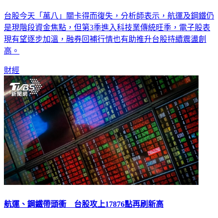
台股萬八得而復失 分析師：電子股有望逐步加溫
台股今天「萬八」關卡得而復失，分析師表示，航運及鋼鐵仍
是現階段資金焦點，但第3季進入科技業傳統旺季，電子股表
現有望逐步加溫，融券回補行情也有助推升台股持續震盪創
高。
財經
航運、鋼鐵帶頭衝 台股攻上17876點再刷新高