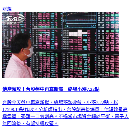
高後一度漲147.65點，達17745.84點再創新高。
財經
傳產領攻！台股盤中再寫新高 終場小漲7.22點
台股今天盤中再寫新猷，終場漲勢收斂，小漲7.22點，以
17598.19點作收。分析師指出，台股創高後爆量，估短線呈高
檔震盪，恐難一口氣創高。不過當市場資金趨於平衡，電子人
氣回流後，有望持續攻堅。