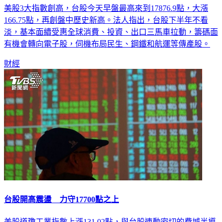
美股3大指數創高，台股今天早盤最高來到17876.9點，大漲
166.75點，再創盤中歷史新高。法人指出，台股下半年不看
淡，基本面續受惠全球消費、投資、出口三馬車拉動，籌碼面
有機會轉向電子股，伺機布局民生、鋼鐵和航運等傳產股。
財經
台股開高震盪 力守17700點之上