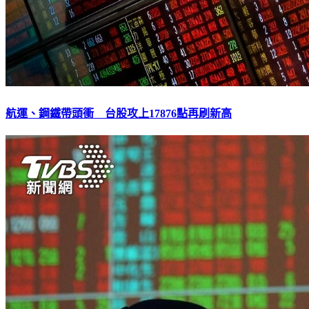
航運、鋼鐵帶頭衝 台股攻上17876點再刷新高