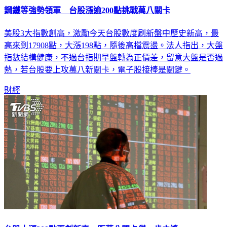
鋼鐵等強勢領軍 台股漲逾200點挑戰萬八關卡
美股3大指數創高，激勵今天台股數度刷新盤中歷史新高，最
高來到17908點，大漲198點，隨後高檔震盪。法人指出，大盤
指數結構健康，不過台指期早盤轉為正價差，留意大盤是否過
熱，若台股要上攻萬八新關卡，電子股接棒是關鍵。
財經