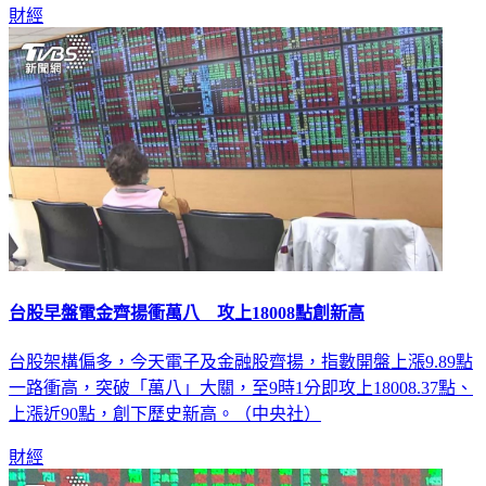
財經
台股早盤電金齊揚衝萬八 攻上18008點創新高
台股架構偏多，今天電子及金融股齊揚，指數開盤上漲9.89點
一路衝高，突破「萬八」大關，至9時1分即攻上18008.37點、
上漲近90點，創下歷史新高。（中央社）
財經