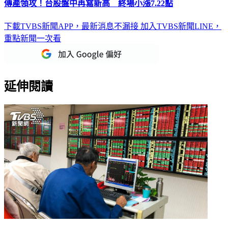
傳產領攻！台股盤中再寫新高 終場小漲7.22點
下載TVBS新聞APP，最新消息不漏接
加入TVBS新聞LINE，
重點新聞一次看
延伸閱讀