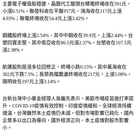
主要電子權值股穩健，晶圓代工龍頭台積電終場收在591元，
小漲0.51%，聯發科收在平盤957元，鴻海收在117元上漲
4.93%；聯電終場收在54.4元上漲3.42%。
鋼鐵股終場上漲2.54%，其中中鋼收在39.9元，上漲2.44%。台
塑四寶走堅，其中南亞收在86.5元漲2.37%，台塑收在107.5元
漲2.38%。
航運股則是漲多拉回修正，終場小跌0.15%，其中萬海收在
302元下跌7.5%；長榮高檔震盪終場收在217元，上漲5.08%，
陽明收在197元上漲3.14%。
台新台灣中小基金經理人吳繼先表示，美歐市場疫苗施打率提
升，COVID-19疫情有效控制，印度疫情緩和，全球經濟持續
增溫，台灣雖然本土疫情仍未減，但對市場影響已鈍化，國內
企業多以出口為導向，國外經濟正向，本土疫情對股市影響
小。