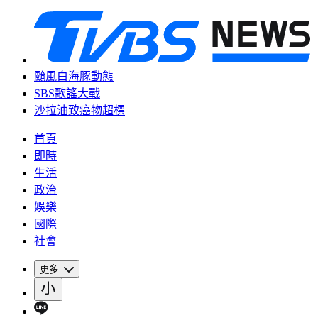
颱風白海豚動態
SBS歌謠大戰
沙拉油致癌物超標
首頁
即時
生活
政治
娛樂
國際
社會
更多