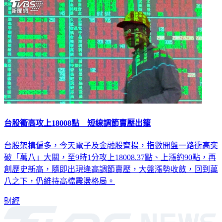
台股衝高攻上18008點 短線調節賣壓出籠
台股架構偏多，今天電子及金融股齊揚，指數開盤一路衝高突
破「萬八」大關，至9時1分攻上18008.37點、上漲約90點，再
創歷史新高，隨即出現逢高調節賣壓，大盤漲勢收斂，回到萬
八之下，仍維持高檔震盪格局。
財經