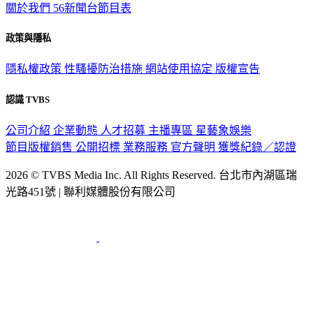
關於我們
56新聞台節目表
政策與隱私
隱私權政策
性騷擾防治措施
網站使用協定
版權宣告
認識 TVBS
公司介紹
企業動態
人才招募
主播專區
星藝象娛樂
節目版權銷售
公開招標
業務服務
官方聲明
獲獎紀錄／認證
2026 © TVBS Media Inc. All Rights Reserved. 台北市內湖區瑞
光路451號 | 聯利媒體股份有限公司