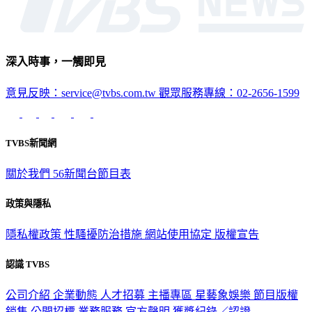
深入時事，一觸即見
意見反映：service@tvbs.com.tw
觀眾服務專線：02-2656-1599
TVBS新聞網
關於我們
56新聞台節目表
政策與隱私
隱私權政策
性騷擾防治措施
網站使用協定
版權宣告
認識 TVBS
公司介紹
企業動態
人才招募
主播專區
星藝象娛樂
節目版權