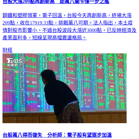
台股大漲209點再創新高 距萬八關卡僅一步之遙
鋼鐵和塑膠領軍，電子回溫，台股今天再創新高，終場大漲
209點，收在17919.33點，挑戰萬八可期。法人指出，本土疫
情對股市影響小，不過台股波段大漲近3000點，已反映經濟及
產業面利多，短線呈現高檔震盪格局。
財經