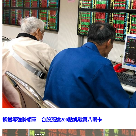
鋼鐵等強勢領軍 台股漲逾200點挑戰萬八關卡