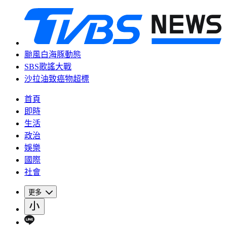
颱風白海豚動態
SBS歌謠大戰
沙拉油致癌物超標
首頁
即時
生活
政治
娛樂
國際
社會
更多