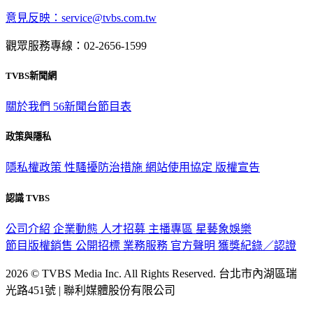
意見反映：service@tvbs.com.tw
觀眾服務專線：02-2656-1599
TVBS新聞網
關於我們
56新聞台節目表
政策與隱私
隱私權政策
性騷擾防治措施
網站使用協定
版權宣告
認識 TVBS
公司介紹
企業動態
人才招募
主播專區
星藝象娛樂
節目版權銷售
公開招標
業務服務
官方聲明
獲獎紀錄／認證
2026 © TVBS Media Inc. All Rights Reserved. 台北市內湖區瑞
光路451號 | 聯利媒體股份有限公司