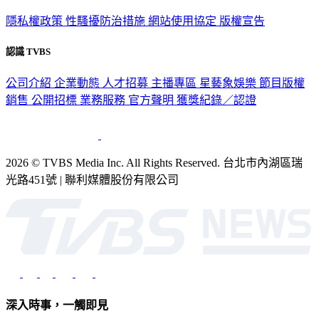
隱私權政策
性騷擾防治措施
網站使用協定
版權宣告
認識 TVBS
公司介紹
企業動態
人才招募
主播專區
星藝象娛樂
節目版權
銷售
公開招標
業務服務
官方聲明
獲獎紀錄／認證
2026 © TVBS Media Inc. All Rights Reserved. 台北市內湖區瑞
光路451號 | 聯利媒體股份有限公司
深入時事，一觸即見