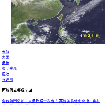
天氣
大雨
氣象
東北季風
風浪
強陣風
◤放假去哪玩？◢
全台熱門活動、人氣攻略一次看！
高雄美食優惠開搶！再抽