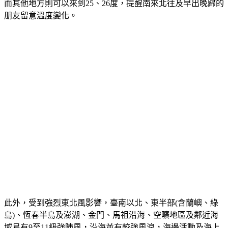
而其他地方則可以來到25、26度，提醒南來北往及早出晚歸的
朋友留意溫度變化。
此外，受到強烈東北風影響，臺南以北、東半部(含蘭嶼、綠
島)、恆春半島及澎湖、金門、馬祖沿海、空曠地區及鄰近海
域易有9至11級強陣風，沿海並有較強風浪，海邊活動及海上