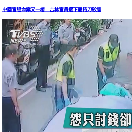
中國官場命案又一樁 吉林官員遭下屬持刀殺害