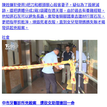
跡，還把遺體分成2箱3袋藏在透天厝，由於過去有養雞經驗，
他知道石灰可以避免長蟲，案發後騎腳踏車去建材行買石灰，
更把指甲剪乾淨、燒毀死者衣服，直到女兒發現媽媽失聯才揭
發這起兇殺案。
社會
中市牙醫診所兇殺案 遭砍女助理搶回一命