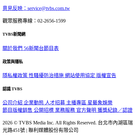
意見反映：service@tvbs.com.tw
觀眾服務專線：02-2656-1599
TVBS新聞網
關於我們
56新聞台節目表
政策與隱私
隱私權政策
性騷擾防治措施
網站使用協定
版權宣告
認識 TVBS
公司介紹
企業動態
人才招募
主播專區
星藝象娛樂
節目版權銷售
公開招標
業務服務
官方聲明
獲獎紀錄／認證
2026 © TVBS Media Inc. All Rights Reserved. 台北市內湖區瑞
光路451號 | 聯利媒體股份有限公司