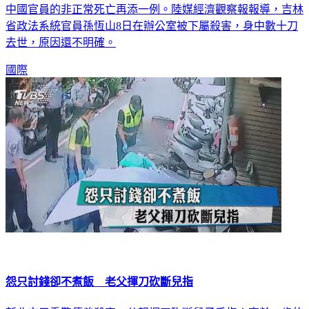
省政法系統官員孫恆山8日在辦公室被下屬殺害，身中數十刀
去世，原因還不明確。
國際
怨只討錢卻不煮飯 老父揮刀砍斷兒指
新北市三重驚傳兇殺案，父親揮刀砍斷兒子手指！高齡99歲的