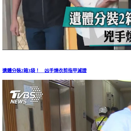
遺體分裝2箱3袋！ 凶手燒衣剪指甲滅證