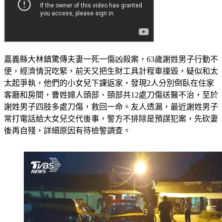
嘉義縣大林鎮驚傳夫妻一死一傷凶殺案，63歲謝姓男子行動不
便，經濟情況吃緊，前天又把生財工具計程車撞毀，疑似和太
太起爭執，他們的小女兒下課返家，發現2人分別倒臥在住家
客廳和房間，曹姓婦人頭部、頸部共12處刀傷送醫不治，至於
謝姓男子四肢多處刀傷，救回一命。友人透漏，最近謝姓男子
常打電話給大女兒交代後事，警方不排除是預謀犯案，先砍妻
後再自殘，詳細原因有待檢警調查。