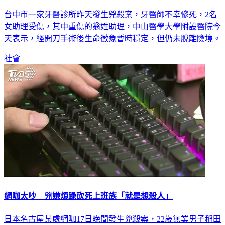
台中市一家牙醫診所昨天發生兇殺案，牙醫師不幸慘死，2名
女助理受傷，其中重傷的翁姓助理，中山醫學大學附設醫院今
天表示，經開刀手術後生命徵象暫時穩定，但仍未脫離險境。
社會
網咖太吵 兇嫌煩躁砍死上班族「就是想殺人」
日本名古屋某處網咖17日晚間發生兇殺案，22歲無業男子稻田
府見洋，因鄰座上班族打電腦的聲音太大聲，讓他心情煩躁，