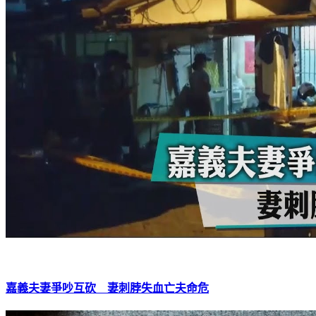
嘉義夫妻爭吵互砍 妻刺脖失血亡夫命危