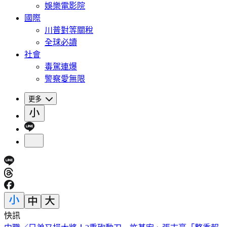
娛樂電影院
國際
川普對等關稅
全球必讀
社會
毒駕連爆
警察愛無限
更多
快訊