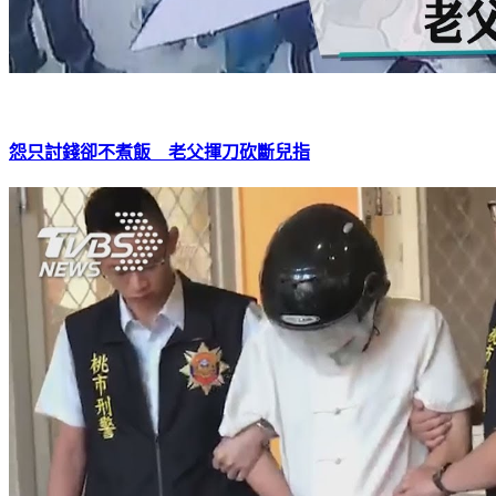
怨只討錢卻不煮飯 老父揮刀砍斷兒指