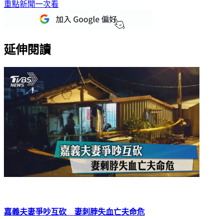
延伸閱讀
嘉義夫妻爭吵互砍 妻刺脖失血亡夫命危