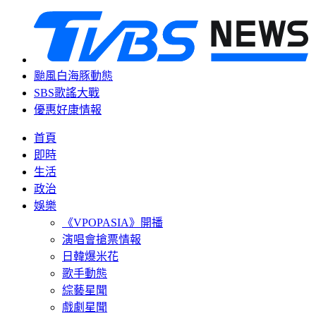
颱風白海豚動態
SBS歌謠大戰
優惠好康情報
首頁
即時
生活
政治
娛樂
《VPOPASIA》開播
演唱會搶票情報
日韓爆米花
歌手動態
綜藝星聞
戲劇星聞