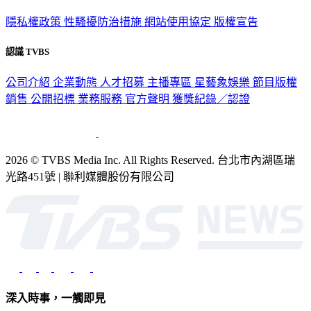
隱私權政策
性騷擾防治措施
網站使用協定
版權宣告
認識 TVBS
公司介紹
企業動態
人才招募
主播專區
星藝象娛樂
節目版權
銷售
公開招標
業務服務
官方聲明
獲獎紀錄／認證
2026 © TVBS Media Inc. All Rights Reserved. 台北市內湖區瑞
光路451號 | 聯利媒體股份有限公司
深入時事，一觸即見