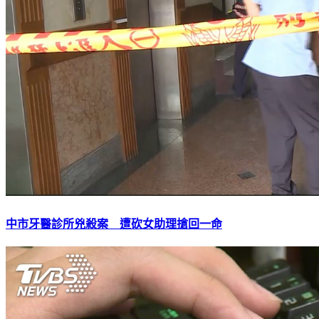
中市牙醫診所兇殺案 遭砍女助理搶回一命