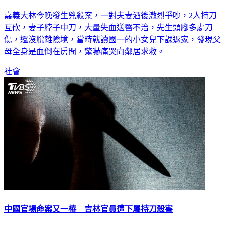
嘉義大林今晚發生兇殺案，一對夫妻酒後激烈爭吵，2人持刀
互砍，妻子脖子中刀，大量失血送醫不治，先生頭腳多處刀
傷，還沒脫離險境，當時就讀國一的小女兒下課返家，發現父
母全身是血倒在房間，驚嚇痛哭向鄰居求救。
社會
中國官場命案又一樁 吉林官員遭下屬持刀殺害
中國官員的非正常死亡再添一例。陸媒經濟觀察報報導，吉林