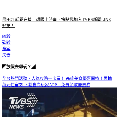
最HOT話題在這！想跟上時事，快點我加入TVBS新聞LINE
好友！
凶殺
砍殺
命案
夫妻
◤放假去哪玩？◢
全台熱門活動、人氣攻略一次看！
高雄美食優惠開搶！再抽
萬元住宿券
下載食尚玩家APP！免費領取優惠券