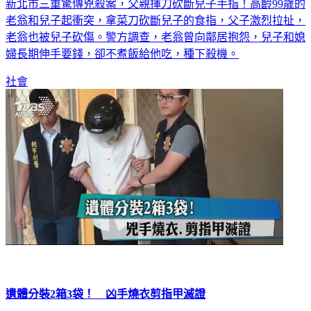
老翁和兒子起衝突，拿菜刀砍斷兒子的食指，父子激烈拉扯，
老翁也被兒子砍傷。警方調查，老翁曾向鄰居抱怨，兒子和媳
婦長期伸手要錢，卻不煮飯給他吃，種下殺機。
社會
遺體分裝2箱3袋！ 凶手燒衣剪指甲滅證
陳姓嫌犯使用3把刀和榔頭狠心殺害妻子，疑似為了毀屍滅