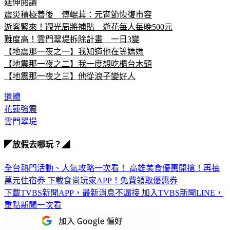
延伸閱讀
震災積極善後　傅崐萁：元宵節恢復市容
遊客緊來！觀光局將補貼　遊花每人每晚500元
難度高！雲門翠堤拆除計畫　一日3變
【地震那一夜之一】我知道他在等媽媽
【地震那一夜之二】我一度想吃櫃台木頭
【地震那一夜之三】他從浪子變好人
遺體
花蓮強震
雲門翠堤
◤放假去哪玩？◢
全台熱門活動、人氣攻略一次看！
高雄美食優惠開搶！再抽
萬元住宿券
下載食尚玩家APP！免費領取優惠券
下載TVBS新聞APP，最新消息不漏接
加入TVBS新聞LINE，
重點新聞一次看