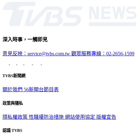
深入時事，一觸即見
意見反映：service@tvbs.com.tw
觀眾服務專線：02-2656-1599
TVBS新聞網
關於我們
56新聞台節目表
政策與隱私
隱私權政策
性騷擾防治措施
網站使用協定
版權宣告
認識 TVBS