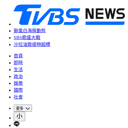
颱風白海豚動態
SBS歌謠大戰
沙拉油致癌物超標
首頁
即時
生活
政治
娛樂
國際
社會
更多