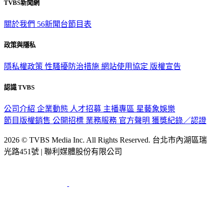
TVBS新聞網
關於我們
56新聞台節目表
政策與隱私
隱私權政策
性騷擾防治措施
網站使用協定
版權宣告
認識 TVBS
公司介紹
企業動態
人才招募
主播專區
星藝象娛樂
節目版權銷售
公開招標
業務服務
官方聲明
獲獎紀錄／認證
2026 © TVBS Media Inc. All Rights Reserved. 台北市內湖區瑞
光路451號 | 聯利媒體股份有限公司