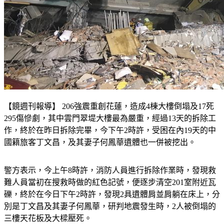
【鏡週刊報導】 206強震重創花蓮，造成4棟大樓倒塌及17死
295傷慘劇，其中雲門翠堤大樓最為嚴重，經過13天的拆除工
作，終於在昨日拆除完畢，今下午2時許，受困在內19天的中
國籍旅客丁文昌，及其妻子何鳳華遺體也一併被挖出。
警方表示，今上午8時許，消防人員進行拆除作業時，發現救
難人員當初在搜救時做的紅色記號，便逐步清空201室附近瓦
礫，終於在今日下午2時許，發現2具遺體肩並肩躺在床上，分
別是丁文昌及其妻子何鳳華，研判地震發生時，2人被倒塌的
三樓天花板及大樑壓死。