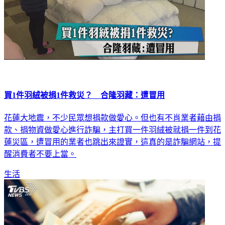
買1件羽絨被捐1件救災？ 合隆羽藏：遭冒用
花蓮大地震，不少民眾想捐款做愛心。但也有不肖業者藉由捐
款、捐物資做愛心進行詐騙，主打買一件羽絨被就捐一件到花
蓮災區，遭冒用的業者也跳出來證實，這真的是詐騙網站，提
醒消費者不要上當。
生活