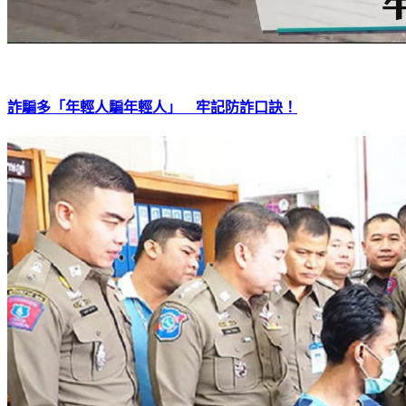
詐騙多「年輕人騙年輕人」 牢記防詐口訣！