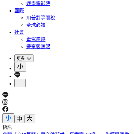
娛樂電影院
國際
川普對等關稅
全球必讀
社會
毒駕連爆
警察愛無限
更多
快訊