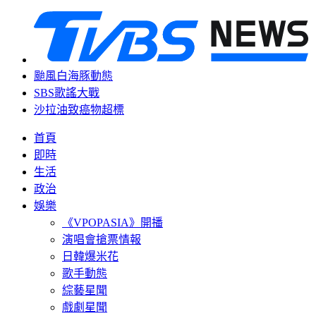
颱風白海豚動態
SBS歌謠大戰
沙拉油致癌物超標
首頁
即時
生活
政治
娛樂
《VPOPASIA》開播
演唱會搶票情報
日韓爆米花
歌手動態
綜藝星聞
戲劇星聞