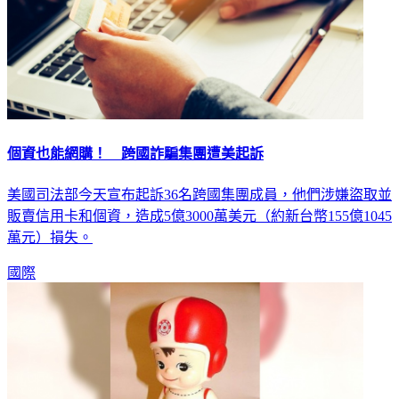
個資也能網購！ 跨國詐騙集團遭美起訴
美國司法部今天宣布起訴36名跨國集團成員，他們涉嫌盜取並
販賣信用卡和個資，造成5億3000萬美元（約新台幣155億1045
萬元）損失。
國際