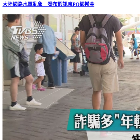
大陸網路水軍亂象 發布假訊息PO網撈金