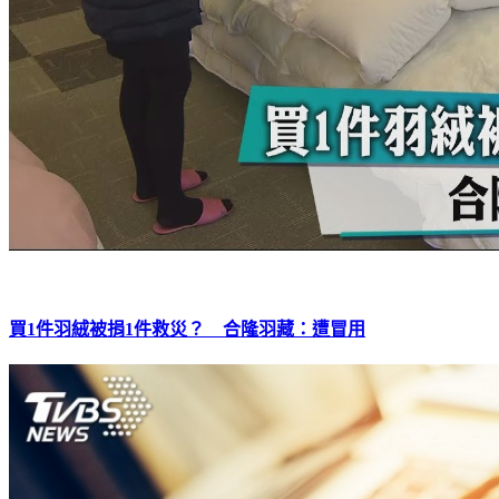
買1件羽絨被捐1件救災？ 合隆羽藏：遭冒用