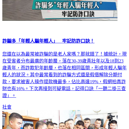
詐騙多「年輕人騙年輕人」 牢記防詐口訣！
您還在以為最常被詐騙的是老人家嗎？那就錯了！據統計，現
在受害者分布最廣的年齡層，落在30-39歲青壯年以及18到23
歲青年，而詐欺犯年齡層，也落在相同區間，形成年輕人騙年
輕人的狀況。其中最常看到的詐騙方式還是假借解除分期付
款，要求被害人操作提款機最多，佔比高達19%，假網拍真詐
財也有16%。下次再接到可疑電話，記得口訣「一聽二掛三查
證」。
社會