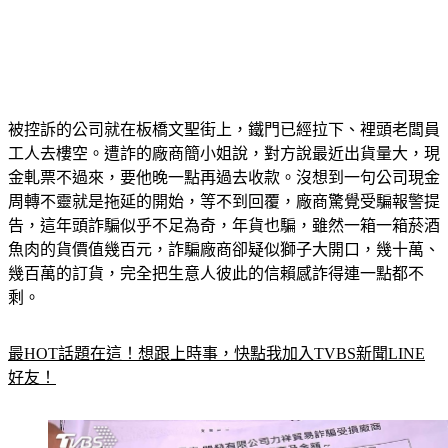
被控訴的公司就在板橋文聖街上，鐵門已經拉下、裡頭老闆員
工人去樓空。遭詐的廠商簡小姐說，對方說最近出貨量大，現
金軋票不過來，要他晚一點再過去收款。沒想到一句公司現金
周轉不靈就是拖延的開始，等不到回覆，廠商驚覺受騙報警提
告，這年頭詐騙似乎不足為奇，年貨也騙，雖然一箱一箱菸酒
魚肉的貨價值幾百元，詐騙廠商卻疑似獅子大開口，幾十萬、
幾百萬的訂貨，完全把生意人彼此的信賴感詐得連一點都不
剩。
最HOT話題在這！想跟上時事，快點我加入TVBS新聞LINE
好友！