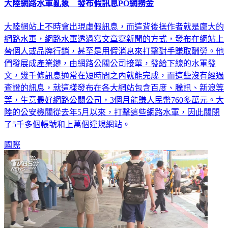
大陸網路水軍亂象 發布假訊息PO網撈金
大陸網站上不時會出現虛假訊息，而這背後操作者就是龐大的
網路水軍，網路水軍透過寫文章寫新聞的方式，發布在網站上
替個人或品牌行銷，甚至是用假消息來打擊對手賺取酬勞。他
們發展成產業鏈，由網路公關公司接單，發給下線的水軍發
文，幾千條訊息通常在短時間之內就能完成，而這些沒有經過
查證的訊息，就這樣發布在各大網站包含百度、騰訊、新浪等
等，生意最好網路公關公司，3個月能賺人民幣760多萬元。大
陸的公安機關從去年5月以來，打擊這些網路水軍，因此關閉
了5千多個帳號和上萬個違規網站。
國際