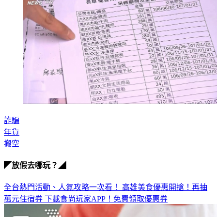
詐騙
年貨
搬空
◤放假去哪玩？◢
全台熱門活動、人氣攻略一次看！
高雄美食優惠開搶！再抽
萬元住宿券
下載食尚玩家APP！免費領取優惠券