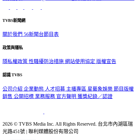
TVBS新聞網
關於我們
56新聞台節目表
政策與隱私
隱私權政策
性騷擾防治措施
網站使用協定
版權宣告
認識 TVBS
公司介紹
企業動態
人才招募
主播專區
星藝象娛樂
節目版權
銷售
公開招標
業務服務
官方聲明
獲獎紀錄／認證
2026 © TVBS Media Inc. All Rights Reserved. 台北市內湖區瑞
光路451號 | 聯利媒體股份有限公司