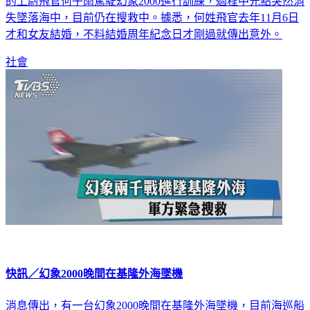
的上尉飛官何子雨駕駛幻象2000進行訓練，過程中光點突然消
失墜落海中，目前仍在搜救中。據悉，何姓飛官去年11月6日
才和女友結婚，不料結婚周年紀念日才剛過就傳出意外。
社會
快訊／幻象2000晚間在基隆外海墜機
消息傳出，有一台幻象2000晚間在基隆外海墜機，目前海巡船