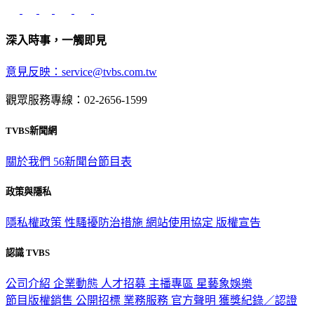
深入時事，一觸即見
意見反映：service@tvbs.com.tw
觀眾服務專線：02-2656-1599
TVBS新聞網
關於我們
56新聞台節目表
政策與隱私
隱私權政策
性騷擾防治措施
網站使用協定
版權宣告
認識 TVBS
公司介紹
企業動態
人才招募
主播專區
星藝象娛樂
節目版權銷售
公開招標
業務服務
官方聲明
獲獎紀錄／認證