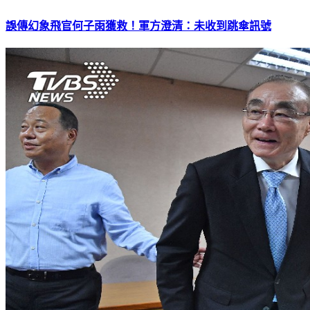
誤傳幻象飛官何子雨獲救！軍方澄清：未收到跳傘訊號