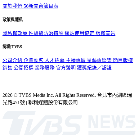
關於我們
56新聞台節目表
政策與隱私
隱私權政策
性騷擾防治措施
網站使用協定
版權宣告
認識 TVBS
公司介紹
企業動態
人才招募
主播專區
星藝象娛樂
節目版權
銷售
公開招標
業務服務
官方聲明
獲獎紀錄／認證
2026 © TVBS Media Inc. All Rights Reserved. 台北市內湖區瑞
光路451號 | 聯利媒體股份有限公司