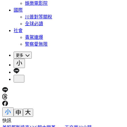
娛樂電影院
國際
川普對等關稅
全球必讀
社會
毒駕連爆
警察愛無限
更多
快訊