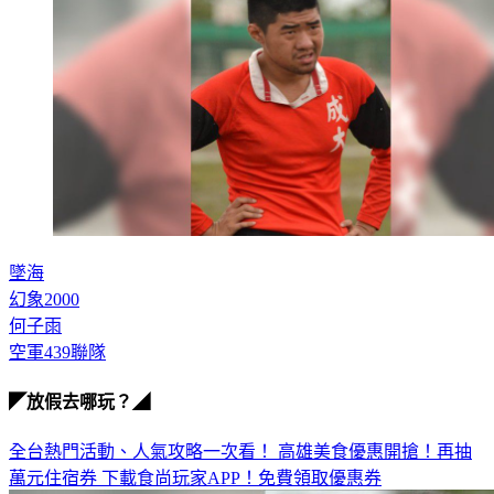
墜海
幻象2000
何子雨
空軍439聯隊
◤放假去哪玩？◢
全台熱門活動、人氣攻略一次看！
高雄美食優惠開搶！再抽
萬元住宿券
下載食尚玩家APP！免費領取優惠券