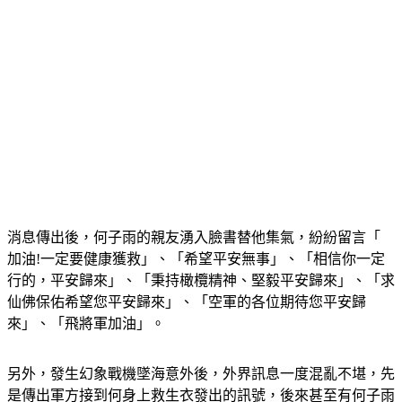
消息傳出後，何子雨的親友湧入臉書替他集氣，紛紛留言「 
加油!一定要健康獲救」、「希望平安無事」、「相信你一定
行的，平安歸來」、「秉持橄欖精神、堅毅平安歸來」、「求
仙佛保佑希望您平安歸來」、「空軍的各位期待您平安歸
來」、「飛將軍加油」。
另外，發生幻象戰機墜海意外後，外界訊息一度混亂不堪，先
是傳出軍方接到何身上救生衣發出的訊號，後來甚至有何子雨