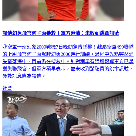
誤傳幻象飛官何子雨獲救！軍方澄清：未收到跳傘訊號
我空軍一架幻象2000戰機7日晚間驚傳墜機！隸屬空軍499聯隊
的上尉飛官何子雨駕駛幻象2000進行訓練，過程中光點突然消
失墜落海中，目前仍在搜救中。針對稍早有媒體報導軍方已尋
獲失聯飛官，但軍方稍早表示，並未收到駕駛員的跳傘訊號，
獲救訊息應為誤傳。
社會