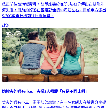
艦正前往該海域搜尋。該單座機於晚間6點43分傳出在基隆外
海失聯，目前約掉落在基隆彭佳嶼40海浬左右，目前軍方派出
S-70C型直升機前往附近搜尋。
政治
她控夫外遇有小三 夫辯2人都愛「只是不同比例」
丈夫外遇有小三，妻子該怎麼辦？有一名女網友在臉書分享提