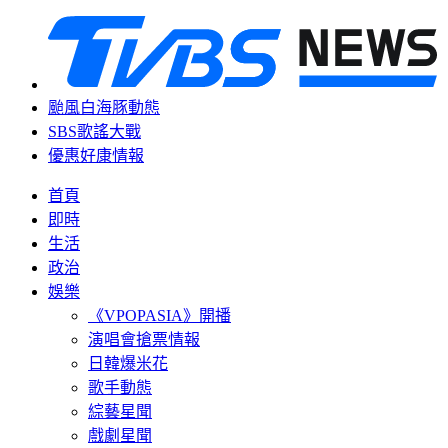
颱風白海豚動態
SBS歌謠大戰
優惠好康情報
首頁
即時
生活
政治
娛樂
《VPOPASIA》開播
演唱會搶票情報
日韓爆米花
歌手動態
綜藝星聞
戲劇星聞