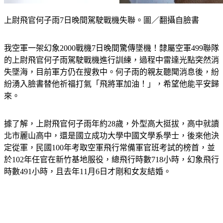
上尉飛官何子雨7日晚間駕駛戰機失聯。圖／翻攝自臉書
我空軍一架幻象2000戰機7日晚間驚傳墜機！隸屬空軍499聯隊
的上尉飛官何子雨駕駛戰機進行訓練，過程中雷達光點突然消
失墜海，目前軍方仍在搜救中。何子雨的親友聽聞消息後，紛
紛湧入臉書替他祈福打氣「飛將軍加油！」，希望他能平安歸
來。
據了解，上尉飛官何子雨年約28歲，外型高大挺拔，高中就讀
北市麗山高中，還是國立成功大學中國文學系學士，後來他決
定從軍，民國100年考取空軍飛行常備軍官班考試的榜首，並
於102年任官在新竹基地服役，總飛行時數718小時，幻象飛行
時數491小時，且去年11月6日才剛和女友結婚。