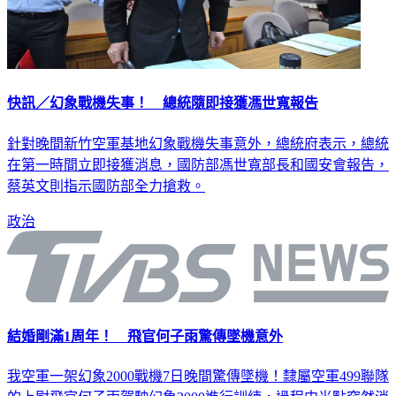
快訊／幻象戰機失事！ 總統隨即接獲馮世寬報告
針對晚間新竹空軍基地幻象戰機失事意外，總統府表示，總統
在第一時間立即接獲消息，國防部馮世寬部長和國安會報告，
蔡英文則指示國防部全力搶救。
政治
結婚剛滿1周年！ 飛官何子雨驚傳墜機意外
我空軍一架幻象2000戰機7日晚間驚傳墜機！隸屬空軍499聯隊