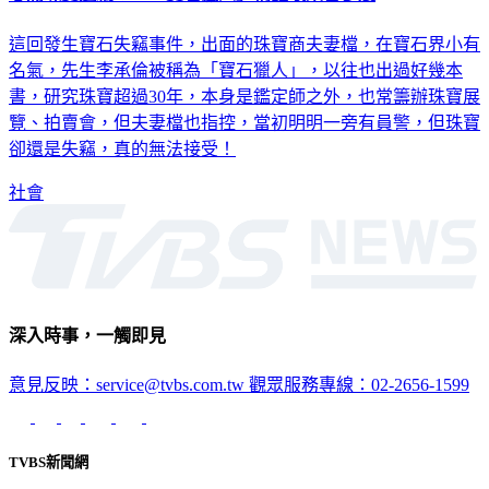
這回發生寶石失竊事件，出面的珠寶商夫妻檔，在寶石界小有
名氣，先生李承倫被稱為「寶石獵人」，以往也出過好幾本
書，研究珠寶超過30年，本身是鑑定師之外，也常籌辦珠寶展
覽、拍賣會，但夫妻檔也指控，當初明明一旁有員警，但珠寶
卻還是失竊，真的無法接受！
社會
深入時事，一觸即見
意見反映：service@tvbs.com.tw
觀眾服務專線：02-2656-1599
TVBS新聞網