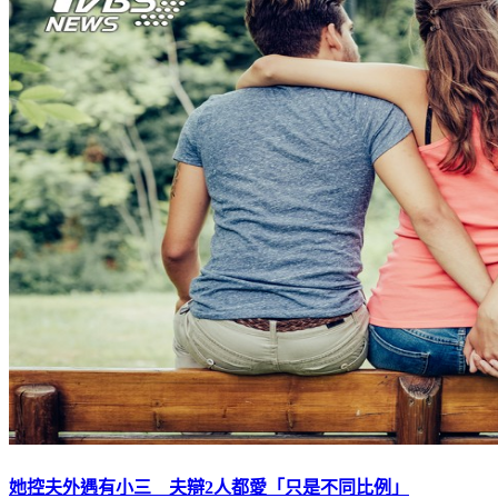
她控夫外遇有小三 夫辯2人都愛「只是不同比例」