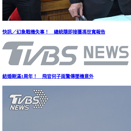
快訊／幻象戰機失事！ 總統隨即接獲馮世寬報告
結婚剛滿1周年！ 飛官何子雨驚傳墜機意外