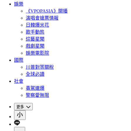
娛樂
《VPOPASIA》開播
演唱會搶票情報
日韓爆米花
歌手動態
綜藝星聞
戲劇星聞
娛樂電影院
國際
川普對等關稅
全球必讀
社會
毒駕連爆
警察愛無限
更多