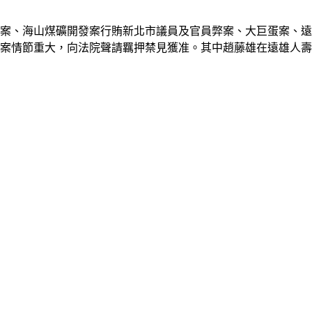
案、海山煤礦開發案行賄新北市議員及官員弊案、大巨蛋案、遠
涉案情節重大，向法院聲請羈押禁見獲准。其中趙藤雄在遠雄人壽