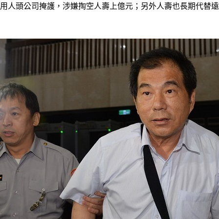
，利用人頭公司掩護，涉嫌掏空人壽上億元；另外人壽也長期代替