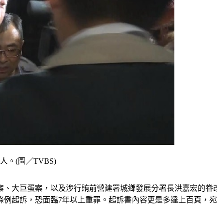
(圖／TVBS)
、大巨蛋案，以及涉行賄前營建署城鄉發展分署長洪嘉宏的眷改弊
條例起訴，恐面臨7年以上重罪。起訴書內容更是多達上百頁，