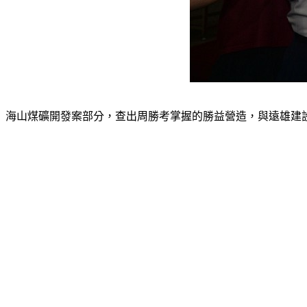
海山煤礦開發案部分，查出周勝考掌握的勝益營造，與遠雄建