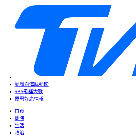
颱風白海豚動態
SBS歌謠大戰
優惠好康情報
首頁
即時
生活
政治