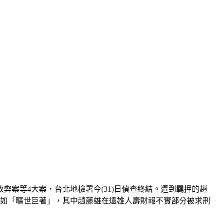
案等4大案，台北地檢署今(31)日偵查終結。
遭到羈押的趙
宛如「曠世巨著」，
其中趙藤雄在遠雄人壽財報不實部分被求刑