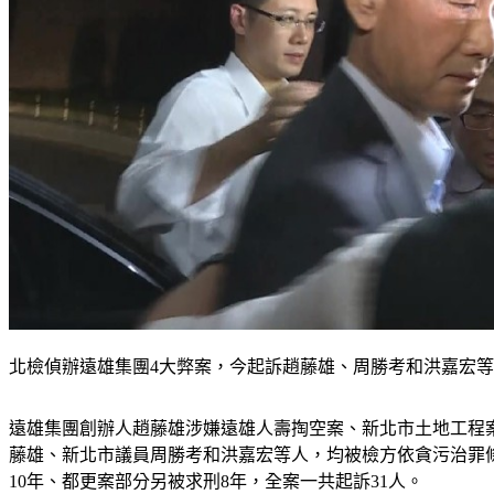
北檢偵辦遠雄集團4大弊案，今起訴趙藤雄、周勝考和洪嘉宏等人。
遠雄集團創辦人趙藤雄涉嫌遠雄人壽掏空案、新北市土地工程案
藤雄、新北市議員周勝考和洪嘉宏等人，均被檢方依貪污治罪
10年、都更案部分另被求刑8年，全案一共起訴31人。