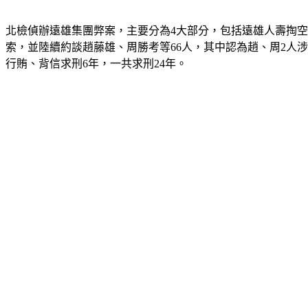
北檢偵辦遠雄集團弊案，主要分為4大部分，
包括遠雄人壽掏空
索，並陸續約談趙藤雄、周勝考等66人，其中認為趙、周2人
行賄、背信求刑6年，一共求刑24年。