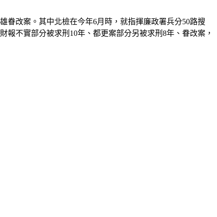
雄眷改案。
其中北檢在今年6月時，就指揮廉政署兵分50路搜
財報不實部分被求刑10年、都更案部分另被求刑8年、眷改案，