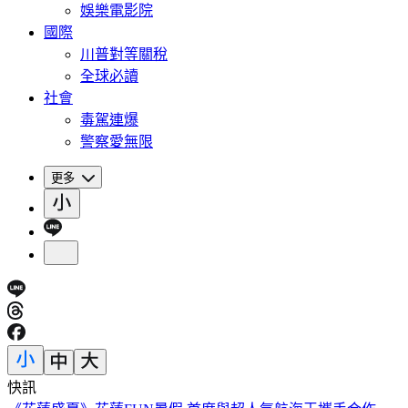
娛樂電影院
國際
川普對等關稅
全球必讀
社會
毒駕連爆
警察愛無限
更多
快訊