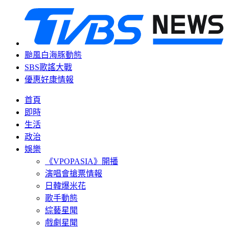
颱風白海豚動態
SBS歌謠大戰
優惠好康情報
首頁
即時
生活
政治
娛樂
《VPOPASIA》開播
演唱會搶票情報
日韓爆米花
歌手動態
綜藝星聞
戲劇星聞