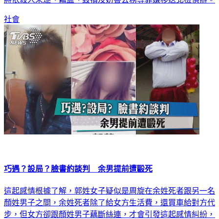
將依殺人未遂、竊盜、毀損及妨害公務等罪嫌移送北檢偵辦。
社會
巧遇？設局？臉書約談判 余男提前遭毆死
這起感情根據了解，郭姓女子疑似是周旋在余姓死者跟另一名
顏姓男子之間，余姓死者除了給女方生活費，還買車給對方代