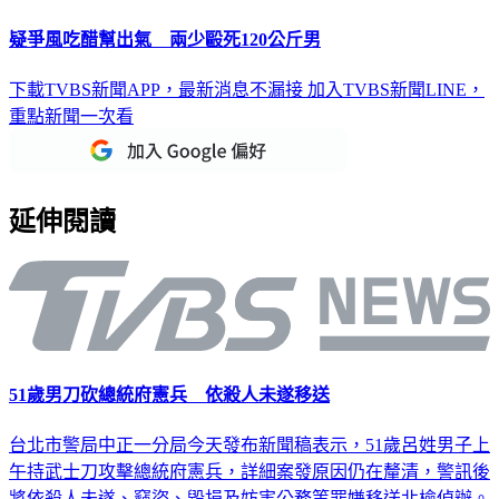
疑爭風吃醋幫出氣 兩少毆死120公斤男
下載TVBS新聞APP，最新消息不漏接
加入TVBS新聞LINE，
重點新聞一次看
延伸閱讀
51歲男刀砍總統府憲兵 依殺人未遂移送
台北市警局中正一分局今天發布新聞稿表示，51歲呂姓男子上
午持武士刀攻擊總統府憲兵，詳細案發原因仍在釐清，警訊後