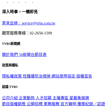
深入時事，一觸即見
意見反映：service@tvbs.com.tw
觀眾服務專線：02-2656-1599
TVBS新聞網
關於我們
56新聞台節目表
政策與隱私
隱私權政策
性騷擾防治措施
網站使用協定
版權宣告
認識 TVBS
公司介紹
企業動態
人才招募
主播專區
星藝象娛樂
節目版權銷售
公開招標
業務服務
官方聲明
獲獎紀錄／認證