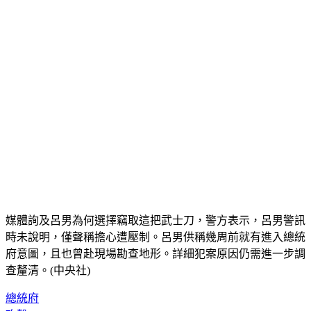
媒體詢及呂男為何選擇竊取這把武士刀，警方表示，呂男警訊
時未說明，僅聲稱擔心遭壓制。呂男供稱幾周前就有進入總統
府意圖，且也曾赴現場勘查地形。詳細犯案原因仍需進一步調
查釐清。(中央社)