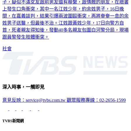
疑似爭風吃醋，賠上性命！台南六甲1名體重120公斤的余姓男
子，疑似不滿女友跟前男友還有聯繫，跟情敵的朋友，在臉書
上發生口角衝突，其中一名江姓少年，約余姓男子，16日晚
間，在嘉義談判，結果引爆兩波圍毆衝突，再將奄奄一息的余
姓男子送醫，但最後不治。江姓跟黃姓少年，17日向警方自
首，死者親友得知後，發動40多名親友包圍白河警分局，現場
跟員警發生肢體衝突。
社會
深入時事，一觸即見
意見反映：service@tvbs.com.tw
觀眾服務專線：02-2656-1599
TVBS新聞網