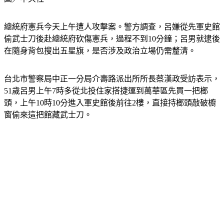
圖／中央社
總統府憲兵今天上午遭人攻擊案。警方調查，呂嫌從先軍史館
偷武士刀後赴總統府砍傷憲兵，過程不到10分鐘；呂男就逮後
在隨身背包搜出五星旗，是否涉及政治立場仍需釐清。
台北市警察局中正一分局介壽路派出所所長蔡漢政受訪表示，
51歲呂男上午7時多從北投住家搭捷運到萬華區先買一把榔
頭，上午10時10分進入軍史館後前往2樓，直接持榔頭敲破櫥
窗偷來這把館藏武士刀。