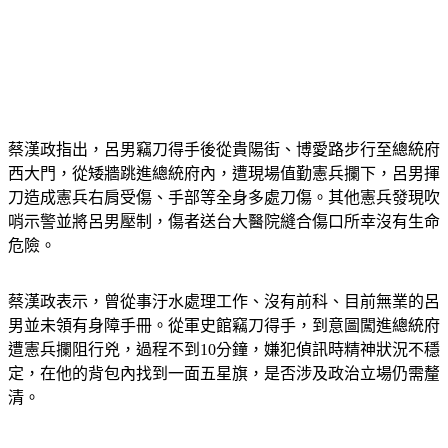
蔡漢政指出，呂男竊刀得手後從貴陽街、博愛路步行至總統府
西大門，從矮牆跳進總統府內，遭現場值勤憲兵攔下，呂男揮
刀造成憲兵右肩受傷、手部等全身多處刀傷。其他憲兵發現吹
哨示警並將呂男壓制，傷者送台大醫院縫合傷口所幸沒有生命
危險。
蔡漢政表示，曾從事汙水處理工作、沒有前科、目前無業的呂
男並未領有身障手冊。從軍史館竊刀得手，到意圖闖進總統府
遭憲兵攔阻行兇，過程不到10分鐘，嫌犯偵訊時精神狀況不穩
定，在他的背包內找到一面五星旗，是否涉及政治立場仍需釐
清。