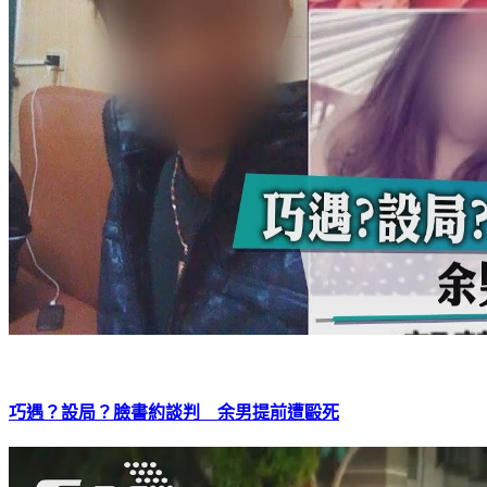
巧遇？設局？臉書約談判 余男提前遭毆死