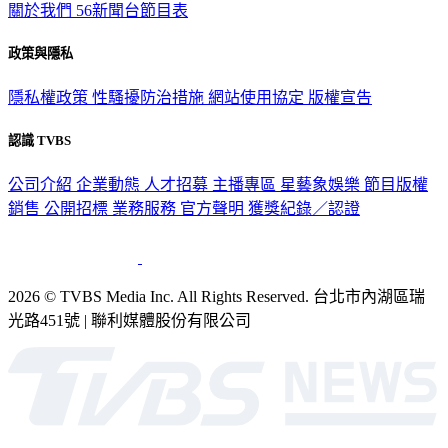
關於我們
56新聞台節目表
政策與隱私
隱私權政策
性騷擾防治措施
網站使用協定
版權宣告
認識 TVBS
公司介紹
企業動態
人才招募
主播專區
星藝象娛樂
節目版權
銷售
公開招標
業務服務
官方聲明
獲獎紀錄／認證
2026 © TVBS Media Inc. All Rights Reserved. 台北市內湖區瑞
光路451號 | 聯利媒體股份有限公司