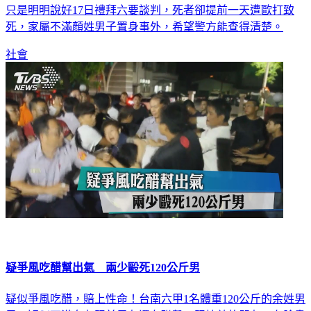
步，但女方卻跟顏姓男子藕斷絲連，才會引發這起感情糾紛，
只是明明說好17日禮拜六要談判，死者卻提前一天遭歐打致
死，家屬不滿顏姓男子置身事外，希望警方能查得清楚。
社會
疑爭風吃醋幫出氣 兩少毆死120公斤男