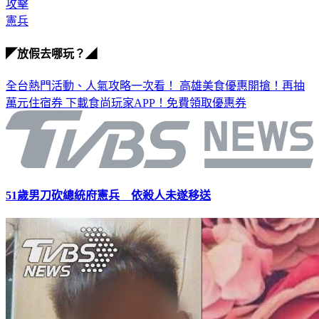
總統府
攻擊
憲兵
◤放假去哪玩？◢
全台熱門活動、人氣攻略一次看！
高雄美食優惠開搶！再抽
萬元住宿券
下載食尚玩家APP！免費領取優惠券
51歲男刀砍總統府憲兵 依殺人未遂移送