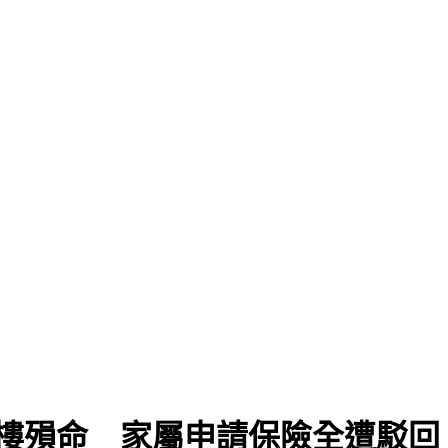
樓殞命 家屬申請保險全遭駁回