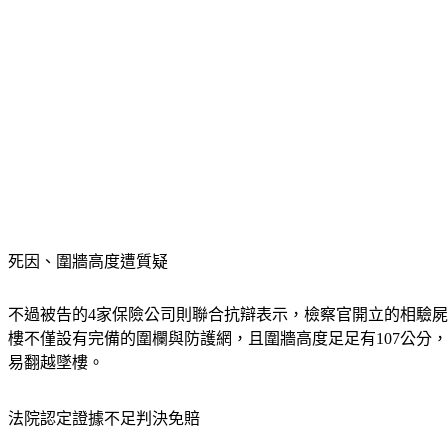
死因、圍牆高度遭質疑
不過被告的4家保險公司則聯合抗辯表示，檢察官開立的相驗
樓不僅設有完備的圍欄與防護網，且圍牆高度足足有107公分
易翻越墜樓。
法院認定證據不足判決免賠