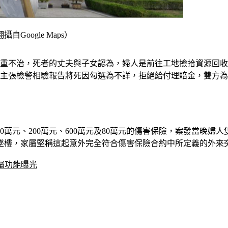
oogle Maps）
場傷重不治，死者的丈夫與子女認為，婦人是前往工地撿拾資源回
司主張檢警相驗報告將死因勾選為不詳，拒絕給付理賠金，雙方
0萬元、200萬元、600萬元及80萬元的傷害保險，案發當晚
墜樓，家屬堅稱這起意外完全符合傷害保險合約中所定義的外來
屬功能曝光