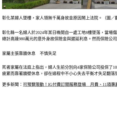
彰化某婦人墜樓，家人領無千萬身故金原因鬧上法院。（圖／翻攝自G
彰化縣一名婦人於2024年某日晚間自一處工地8樓墜落，當
總計高達980萬元的意外身故保險金與遲延利息。然而保險公
家屬主張靠牆休息　不慎失足
死者家屬在法庭上指出，婦人生前分別向4家保險公司投保了10
疲累而靠著牆壁休息，卻在過程中不小心失去平衡才失足翻落
更多新聞：
可預覽限動！IG付費訂閱服務登場　月費、11項專