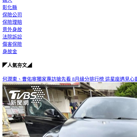
婦人
彰化縣
保險公司
保險理賠
意外身故
法院訴訟
傷害保險
身故金
◤人氣夯文◢
何潤東、曹佑寧獨家專訪搶先看
8月緣分排行榜 這星座遇見心