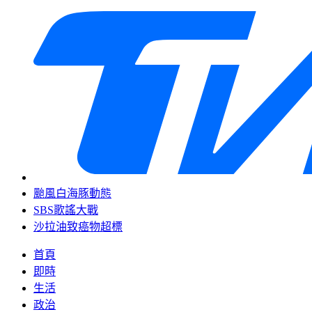
颱風白海豚動態
SBS歌謠大戰
沙拉油致癌物超標
首頁
即時
生活
政治