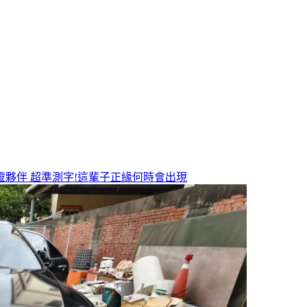
靈夥伴
超準測字!這輩子正緣何時會出現