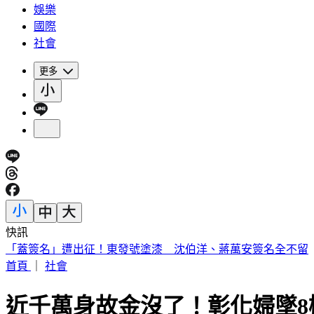
娛樂
國際
社會
更多
快訊
醫師示警吃蔬果前「忘記1步驟」 恐增感染風險
首頁
｜
社會
近千萬身故金沒了！彰化婦墜8