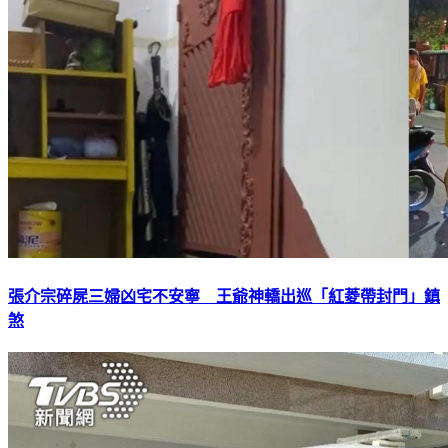
張介宗碎屍三婦凶宅不安寧 王爺神轎出巡「紅菱帶封門」鎮
煞