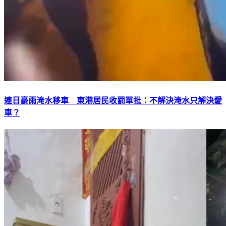
連日豪雨淹水移車 東港居民收罰單批：不解決淹水只解決愛
車？