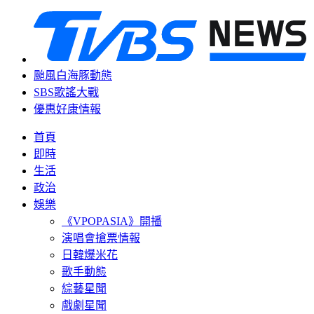
颱風白海豚動態
SBS歌謠大戰
優惠好康情報
首頁
即時
生活
政治
娛樂
《VPOPASIA》開播
演唱會搶票情報
日韓爆米花
歌手動態
綜藝星聞
戲劇星聞