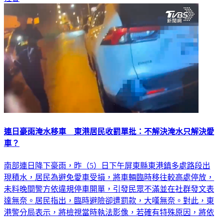
連日豪雨淹水移車 東港居民收罰單批：不解決淹水只解決愛
車？
南部連日降下豪雨，昨（5）日下午屏東縣東港鎮多處路段出
現積水，居民為避免愛車受損，將車輛臨時移往較高處停放，
未料晚間警方依違規停車開單，引發民眾不滿並在社群發文表
達無奈。居民指出，臨時避險卻遭罰款，大嘆無奈。對此，東
港警分局表示，將檢視當時執法影像，若確有特殊原因，將依