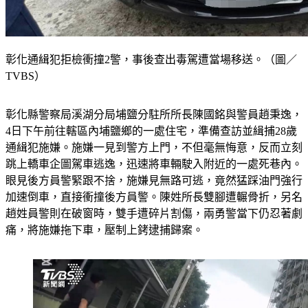
彰化通緝犯拒檢衝撞2警，事後查出毒駕遭當場移送。（圖／
TVBS）
彰化縣警察局溪湖分局埔鹽分駐所所長陳國銘與警員趙秉逸，
4日下午前往轄區內埔鹽鄉的一處住宅，準備查訪並緝捕28歲
通緝犯施嫌。施嫌一見到警方上門，不但毫無悔意，反而立刻
跳上轎車企圖駕車逃逸，迅速將車輛駛入附近的一處死巷內。
眼見後方員警緊跟不捨，施嫌見無路可逃，竟然猛踩油門強行
加速倒車，直接衝撞後方員警。陳姓所長雙腳遭輾骨折，另名
趙姓員警則在破窗時，雙手遭碎片割傷，兩勇警當下仍忍著劇
痛，將施嫌拖下車，壓制上銬逮捕歸案。