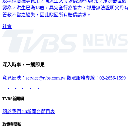
及精神慰撫等費用，向洪生父母求償逾650萬元。法院審理後
認為，洪生已滿18歲，具完全行為能力，鄰居無法證明父母有
管教不當之過失，因此駁回所有賠償請求。
社會
深入時事，一觸即見
意見反映：service@tvbs.com.tw
觀眾服務專線：02-2656-1599
TVBS新聞網
關於我們
56新聞台節目表
政策與隱私