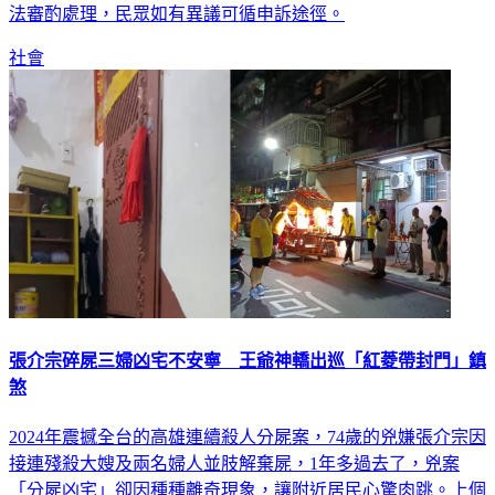
法審酌處理，民眾如有異議可循申訴途徑。
社會
張介宗碎屍三婦凶宅不安寧 王爺神轎出巡「紅菱帶封門」鎮
煞
2024年震撼全台的高雄連續殺人分屍案，74歲的兇嫌張介宗因
接連殘殺大嫂及兩名婦人並肢解棄屍，1年多過去了，兇案
「分屍凶宅」卻因種種離奇現象，讓附近居民心驚肉跳。上個