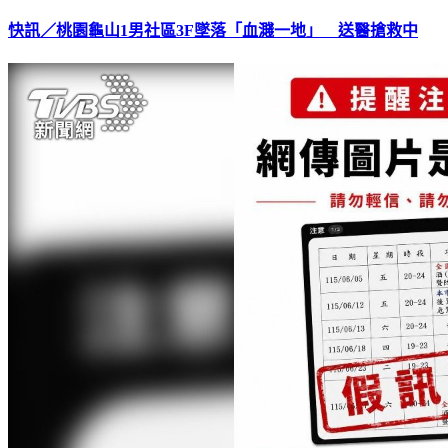
快訊／桃園龜山1男社區3F墜落「血濺一地」 送醫搶救中