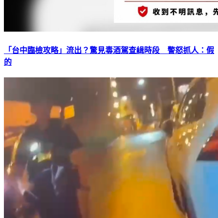
「台中臨檢攻略」流出？驚見毒酒駕查緝時段 警怒抓人：假
的