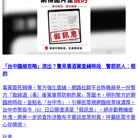
「台中臨檢攻略」流出？驚見毒酒駕查緝時段 警怒抓人：假
的
毒駕致死頻傳，警方強化查緝，網路社群平台昨晚赫見一份警
方「取締酒（毒）後駕車暨防制危駕」等圖卡，明列警方近期
臨檢時段，並點名「台中市」，引導民眾規避臨檢意味濃厚。
台中市警局今（6）日公開澄清是「假訊息」，絕非勤務機密
外洩，將進一步追查所涉散布不實訊息等刑責，呼籲民眾不要
心存僥倖。
社會