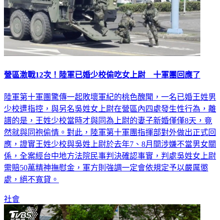
營區激戰12次！陸軍已婚少校偷吃女上尉 十軍團回應了
陸軍第十軍團驚傳一起敗壞軍紀的桃色醜聞，一名已婚王姓男
少校遭指控，與另名吳姓女上尉在營區內四處發生性行為，離
譜的是，王姓少校當時才與同為上尉的妻子新婚僅僅8天，竟
然就與同袍偷情。對此，陸軍第十軍團指揮部對外做出正式回
應，證實王姓少校與吳姓上尉於去年7、8月間涉嫌不當男女關
係，全案經台中地方法院民事判決確認事實，判處吳姓女上尉
需賠50萬精神撫慰金，軍方則強調一定會依規定予以嚴厲懲
處，絕不寬貸。
社會