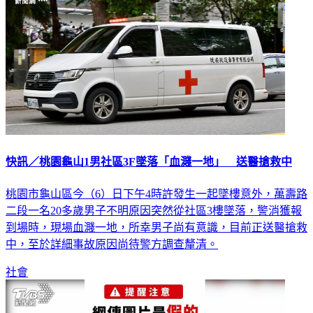
快訊／桃園龜山1男社區3F墜落「血濺一地」 送醫搶救中
桃園市龜山區今（6）日下午4時許發生一起墜樓意外，萬壽路
二段一名20多歲男子不明原因突然從社區3樓墜落，警消獲報
到場時，現場血濺一地，所幸男子尚有意識，目前正送醫搶救
中，至於詳細事故原因尚待警方調查釐清。
社會