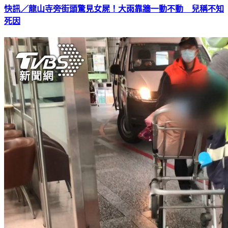
快訊／龍山寺旁街頭驚見女屍！大雨靠牆一動不動 兒稱不知
死因