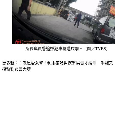
所長與員警追嫌犯車輛遭攻擊。（圖／TVBS）
更多新聞：
就是愛女警！制服癖噁男摸臀挨告才緩刑　手賤又
摸執勤女警大腿