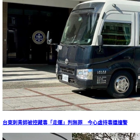
台東刺青師被控藏毒「走運」判無罪 今心虛持毒還撞警