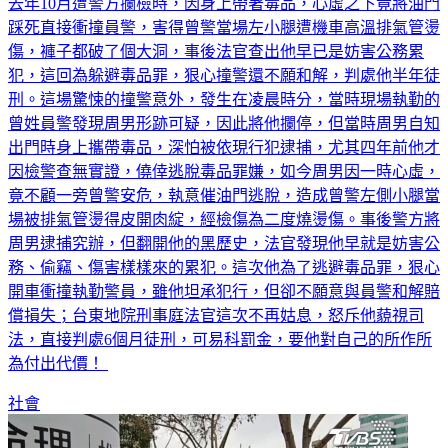
去年10月遭警方攔檢時，因身上帶著毒品，心虛之下竟將油門
踩死直接衝撞員警，害得曾警當場左小腿遭機車高溫排氣管燙
傷，褲子都破了個大洞，事後法官查出他早已是妨害公務累
犯，這回為躲避毒品罪，狠心撞警還不願和解，判處他半年徒
刑。這場驚悚的撞警意外，發生在凌晨時分，當時現場執勤的
曾姓員警發現周男形跡可疑，因此將他攔停，但當時周男自知
出門時身上攜帶毒品，深怕被依現行犯逮捕，尤其四年前他才
因檢警查無實證，僥倖逃脫毒品罪嫌，如今周男因一時心虛，
竟不顧一旁曾警安危，執意催油門逃脫，造成曾警左側小腿當
場被排氣管燙得皮開肉綻，經檢傷為二度燒燙傷。事後警方將
周男逮捕究辦，但翻開他的黑歷史，法官發現他早就是妨害公
務、偷竊、傷害樣樣來的累犯。這次他為了逃避毒品罪，狠心
開車衝撞執勤警員，雖他坦承犯行，但卻不願意與員警和解賠
償損失；台東地院刑事庭法官這次不再姑息，怒斥他藐視司
法，直接判處6個月徒刑，可易科罰金，要他對自己的所作所
為付出代價！
社會