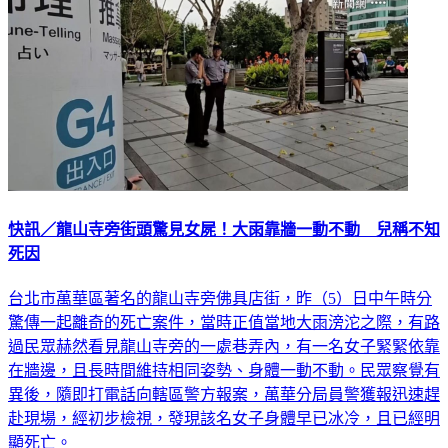
快訊／龍山寺旁街頭驚見女屍！大雨靠牆一動不動 兒稱不知
死因
台北市萬華區著名的龍山寺旁佛具店街，昨（5）日中午時分
驚傳一起離奇的死亡案件，當時正值當地大雨滂沱之際，有路
過民眾赫然看見龍山寺旁的一處巷弄內，有一名女子緊緊依靠
在牆邊，且長時間維持相同姿勢、身體一動不動。民眾察覺有
異後，隨即打電話向轄區警方報案，萬華分局員警獲報迅速趕
赴現場，經初步檢視，發現該名女子身體早已冰冷，且已經明
顯死亡。