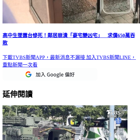
高中生墜露台慘死！鄰居崩潰「豪宅變凶宅」 求償650萬吞
敗
下載TVBS新聞APP，最新消息不漏接
加入TVBS新聞LINE，
重點新聞一次看
延伸閱讀