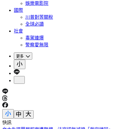
娛樂電影院
國際
川普對等關稅
全球必讀
社會
毒駕連爆
警察愛無限
更多
快訊