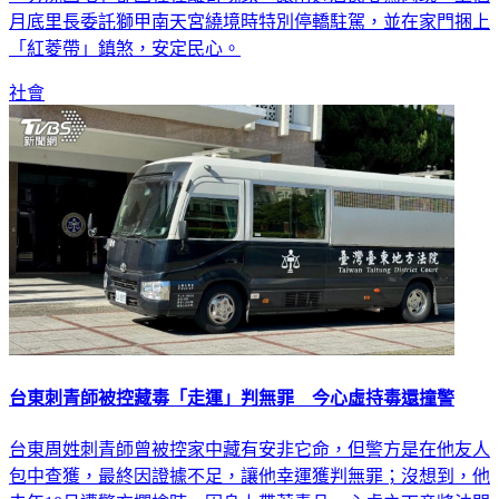
月底里長委託獅甲南天宮繞境時特別停轎駐駕，並在家門捆上
「紅菱帶」鎮煞，安定民心。
社會
台東刺青師被控藏毒「走運」判無罪 今心虛持毒還撞警
台東周姓刺青師曾被控家中藏有安非它命，但警方是在他友人
包中查獲，最終因證據不足，讓他幸運獲判無罪；沒想到，他