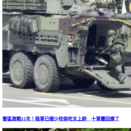
營區激戰12次！陸軍已婚少校偷吃女上尉 十軍團回應了