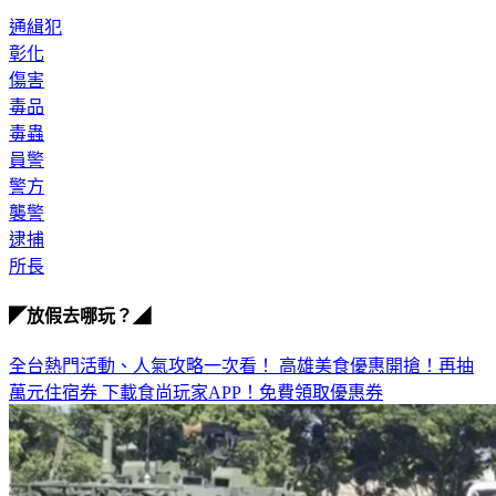
通緝犯
彰化
傷害
毒品
毒蟲
員警
警方
襲警
逮捕
所長
◤放假去哪玩？◢
全台熱門活動、人氣攻略一次看！
高雄美食優惠開搶！再抽
萬元住宿券
下載食尚玩家APP！免費領取優惠券