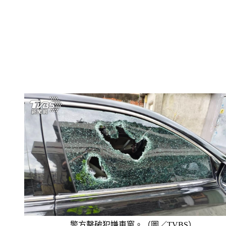
警方擊破犯嫌車窗。（圖／TVBS）