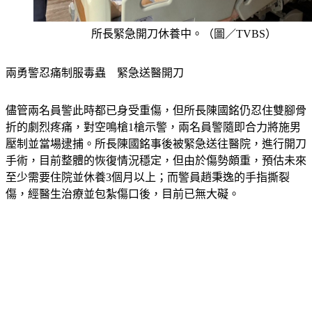
所長緊急開刀休養中。（圖／TVBS）
兩勇警忍痛制服毒蟲　緊急送醫開刀
儘管兩名員警此時都已身受重傷，但所長陳國銘仍忍住雙腳骨
折的劇烈疼痛，對空鳴槍1槍示警，兩名員警隨即合力將施男
壓制並當場逮捕。所長陳國銘事後被緊急送往醫院，進行開刀
手術，目前整體的恢復情況穩定，但由於傷勢頗重，預估未來
至少需要住院並休養3個月以上；而警員趙秉逸的手指撕裂
傷，經醫生治療並包紮傷口後，目前已無大礙。