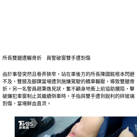
所長雙腿遭輾骨折　員警破窗雙手遭割傷
由於事發突然且巷弄狹窄，站在車後方的所長陳國銘根本閃避
不及，雙膝及腳踝當場遭到施嫌駕駛的轎車輾壓，導致雙腿骨
折。另一名警員趙秉逸見狀，奮不顧身地衝上前協助攔阻，擊
破嫌犯車窗制止其繼續倒車時，手指與雙手遭到銳利的碎玻璃
割傷，當場鮮血直流。