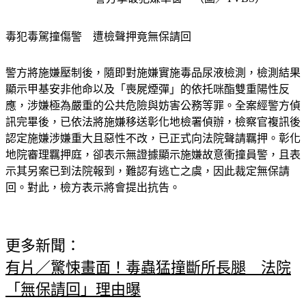
毒犯毒駕撞傷警　遭檢聲押竟無保請回
警方將施嫌壓制後，隨即對施嫌實施毒品尿液檢測，檢測結果
顯示甲基安非他命以及「喪屍煙彈」的依托咪酯雙重陽性反
應，涉嫌極為嚴重的公共危險與妨害公務等罪。全案經警方偵
訊完畢後，已依法將施嫌移送彰化地檢署偵辦，檢察官複訊後
認定施嫌涉嫌重大且惡性不改，已正式向法院聲請羈押。彰化
地院審理羈押庭，卻表示無證據顯示施嫌故意衝撞員警，且表
示其另案已到法院報到，難認有逃亡之虞，因此裁定無保請
回。對此，檢方表示將會提出抗告。
更多新聞：
有片／驚悚畫面！毒蟲猛撞斷所長腿　法院
「無保請回」理由曝