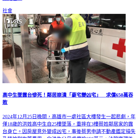
社會
高中生墜露台慘死！鄰居崩潰「豪宅變凶宅」 求償650萬吞
敗
2024年12月25日晚間，高雄市一處社區大樓發生一起悲劇，年
僅18歲的洪姓高中生自25樓墜落，重摔在3樓蔡姓鄰居家的露
台身亡。因房屋意外變成凶宅，事後蔡男申請不動產鑑定損失